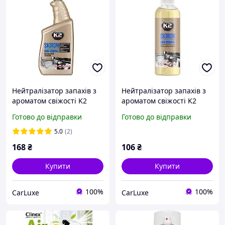
Нейтралізатор запа­хів з
Нейтралізатор запа­хів з
ароматом свіжості K2
ароматом свіжості K2
SKIRON 770 мл
SKIRON 250 мл
Готово до відправки
Готово до відправки
5.0
(2)
168
₴
106
₴
Купити
Купити
100%
100%
CarLuxe
CarLuxe