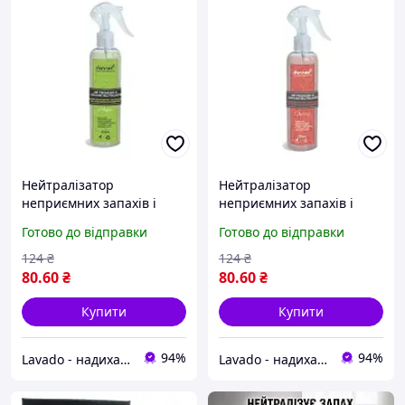
Нейтралізатор
Нейтралізатор
неприємних запахів і
неприємних запахів і
освіжувач повітря з
освіжувач повітря з
Готово до відправки
Готово до відправки
ароматом яблука
ароматом вишні
124
₴
124
₴
80
.60
₴
80
.60
₴
Купити
Купити
94%
94%
Lavado - надихаємось вашою довірою
Lavado - надихаємось вашою довірою