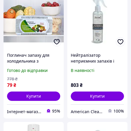
Поглинач запаху для
Нейтралізатор
холодильника з
неприємних запахів і
активованим вугіллям.
освіжувач повітря з
Готово до відправки
В наявності
Натуральний
ароматом нової машини
нейтралізатор сторонніх
778
₴
ароматів 12×6×3 см
79
₴
803
₴
Купити
Купити
95%
100%
Інтернет-магазин "Dianora-Style"
American Cleaning Technologies Ukraine