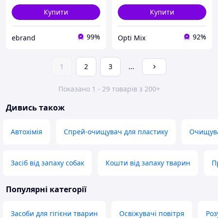
Купити
Купити
99%
92%
ebrand
Opti Mix
1
2
3
...
Показано 1 - 29 товарів з 200+
Дивись також
Автохімія
Спрей-очищувач для пластику
Очищува
Засіб від запаху собак
Кошти від запаху тварин
П
Популярні категорії
Засоби для гігієни тварин
Освіжувачі повітря
Роз