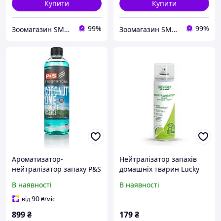
Купити
Купити
99%
99%
Зоомагазин SMART ZOO
Зоомагазин SMART ZOO
Ароматизатор-
Нейтралізатор запахів
нейтралізатор запаху P&S
домашніх тварин Lucky
Аромат солодкого кокоса
Pet з ароматом Лайму,
В наявності
В наявності
лаймом Coconut Lime
посилена формула, 500
Absolute 214564
мл
90
від
₴
/міс
899
₴
179
₴