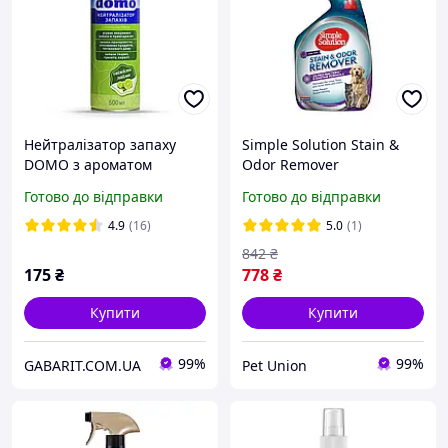
Нейтралізатор запаху
Simple Solution Stain &
DOMO з ароматом
Odor Remover
лимона 500 мл (XD 30002)
нейтралізатор запаху та
Готово до відправки
Готово до відправки
плям, з квітковим
ароматом (945 мл)
4.9
(16)
5.0
(1)
842
₴
175
₴
778
₴
Купити
Купити
99%
99%
GABARIT.COM.UA
Pet Union