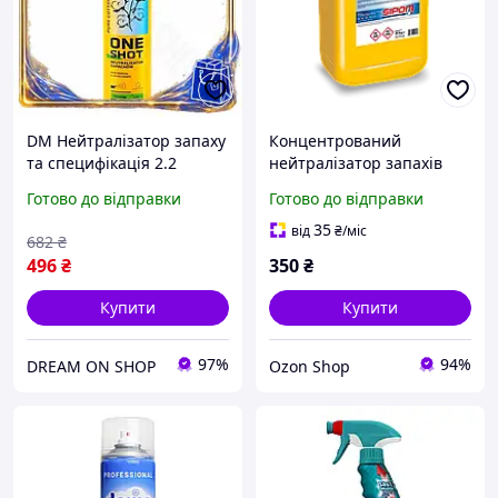
DM Нейтралізатор запаху
Концентрований
та специфікація 2.2
нейтралізатор запахів
освіжувач повітря Erla
Sipom SANNY Profumo
Готово до відправки
Готово до відправки
600мл для приміщень з
Flower Fresh з квітковим
ароматом баво SPE|LZ
ароматом, 1 л
35
від
₴
/міс
682
₴
496
₴
350
₴
Купити
Купити
97%
94%
DREAM ON SHOP
Ozon Shop