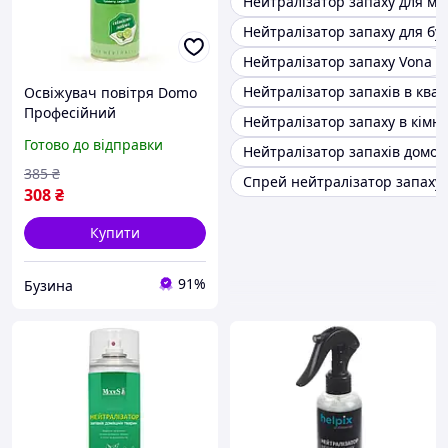
Нейтралізатор запаху для ме
Нейтралізатор запаху для бу
Нейтралізатор запаху Vona
Нейтралізатор запахів в квар
Освіжувач повітря Domo
Професійний
Нейтралізатор запаху в кімна
нейтралізатор запахів З
Готово до відправки
Нейтралізатор запахів домо
ароматом лайму 500 мл
(4820024949514)
385
₴
Спрей нейтралізатор запаху
308
₴
Купити
91%
Бузина