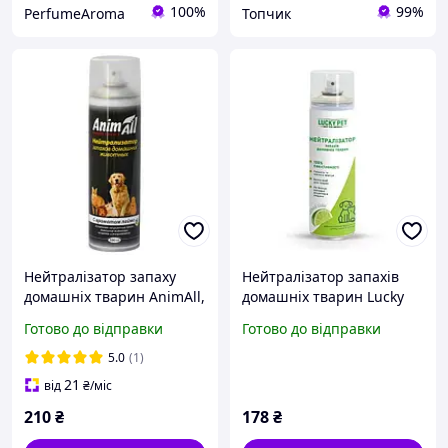
100%
99%
PerfumeAroma
Топчик
Нейтралізатор запаху
Нейтралізатор запахів
домашніх тварин AnimAll,
домашніх тварин Lucky
з запахом лайма 500 мл
Pet з ароматом Лайму,
Готово до відправки
Готово до відправки
посилена формула, 500
мл
5.0
(1)
21
від
₴
/міс
210
₴
178
₴