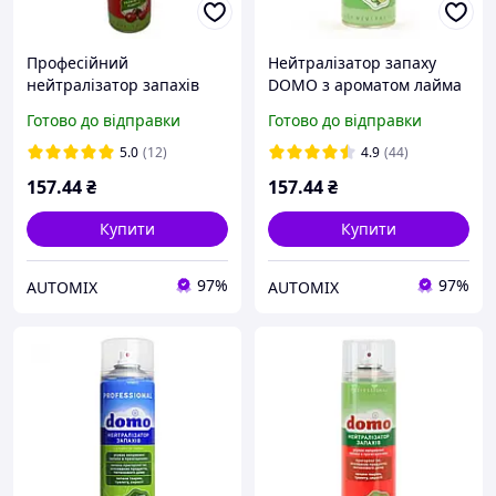
Професійний
Нейтралізатор запаху
нейтралізатор запахів
DOMO з ароматом лайма
DOMO із ароматом вишні
500 мл
Готово до відправки
Готово до відправки
(XADO) 500мл
5.0
(12)
4.9
(44)
157
.44
₴
157
.44
₴
Купити
Купити
97%
97%
AUTOMIX
AUTOMIX