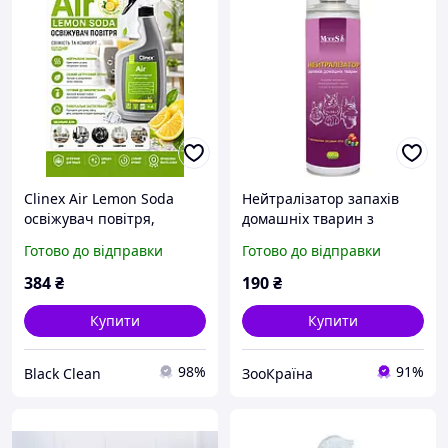
Clinex Air Lemon Soda
Нейтралізатор запахів
освіжувач повітря,
домашніх тварин з
професійний
ароматом Лісових ягід
Готово до відправки
Готово до відправки
нейтралізатор запахів з
500 мл, MODES
ароматом лимона та
384
₴
190
₴
цитруса для дому
Купити
Купити
98%
91%
Black Clean
ЗооКраїна