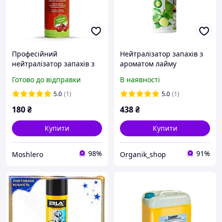
Професійний
Нейтралізатор запахів з
нейтралізатор запахів з
ароматом лайму
ароматом вишні ТМ
Готово до відправки
В наявності
DОМО
5.0
(1)
5.0
(1)
180
₴
438
₴
Купити
Купити
98%
91%
Moshlero
Organik_shop