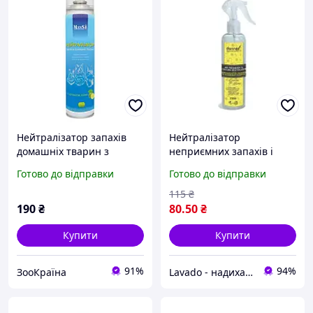
Нейтралізатор запахів
Нейтралізатор
домашніх тварин з
неприємних запахів і
ароматом лайма 500 мл,
освіжувач повітря з
Готово до відправки
Готово до відправки
MODES
ароматом лайма
115
₴
190
₴
80
.50
₴
Купити
Купити
91%
94%
ЗооКраїна
Lavado - надихаємось вашою довірою