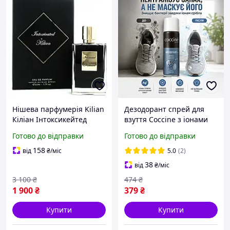
Нішева парфумерія Kilian
Дезодорант спрей для
Кіліан Інтоксикейтед
взуття Coccine з іонами
Intoxicated 50 мл, жіночі
срібла
Готово до відправки
Готово до відправки
чоловічі парфуми із
антибактеріальний
запахом ароматом кави
нейтралізатор запаху для
158
від
₴
/міс
5.0
(2)
чоловічих та жіночіх
38
від
₴
/міс
кросівок
3 100
₴
474
₴
1 900
₴
379
₴
Купити
Купити