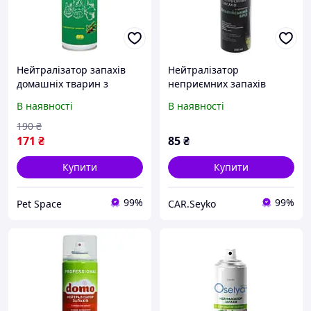
Нейтралізатор запахів
Нейтралізатор
домашніх тварин з
неприємних запахів
ароматом Смереки 500
Helpix з ароматом
В наявності
В наявності
мл, MODES
Альпійский Бріз 200 мл
(4153)
190
₴
171
₴
85
₴
Купити
Купити
99%
99%
Pet Space
CAR.Seyko