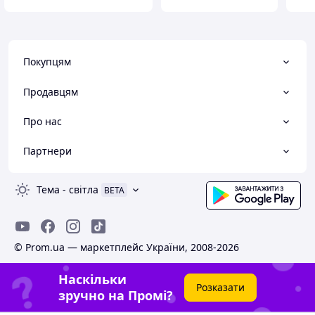
Покупцям
Продавцям
Про нас
Партнери
Тема
-
світла
BETA
© Prom.ua — маркетплейс України, 2008-2026
Наскільки
Розказати
зручно на Промі?