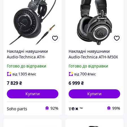
Накладні навушники
Накладні навушники
Audio-Technica ATH-
Audio-Technica ATH-M50X
AD700X Black
Black
Готово до відправки
Готово до відправки
1305
700
від
₴
/міс
від
₴
/міс
7 829
₴
6 999
₴
Купити
Купити
92%
99%
Soho parts
𝐓🔘✖ ™