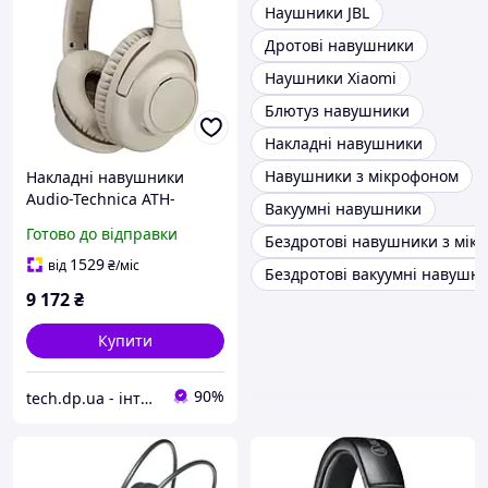
Наушники JBL
Дротові навушники
Наушники Xiaomi
Блютуз навушники
Накладні навушники
Навушники з мікрофоном
Накладні навушники
Audio-Technica ATH-
Вакуумні навушники
S300BT Beige
Готово до відправки
Бездротові навушники з мік
1529
від
₴
/міс
Бездротові вакуумні навушн
9 172
₴
Купити
90%
tech.dp.ua - інтернет магазин