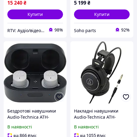
15 240
₴
5 199
₴
Купити
Купити
98%
92%
RTV: Аудіо/відео, побутова та комп'ютерна техніка з Європи
Soho parts
Бездротові навушники
Накладні навушники
Audio-Technica ATH-
Audio-Technica ATH-
SPORT7TWGY
AVC500 Black
В наявності
В наявності
866
1055
від
₴
/міс
від
₴
/міс