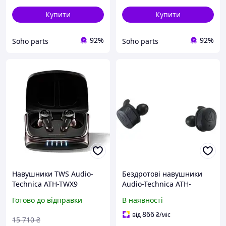
Купити
Купити
92%
92%
Soho parts
Soho parts
Навушники TWS Audio-
Бездротові навушники
Technica ATH-TWX9
Audio-Technica ATH-
SPORT7TW (ATH-
Готово до відправки
В наявності
SPORT7TWBK)
866
від
₴
/міс
15 710
₴