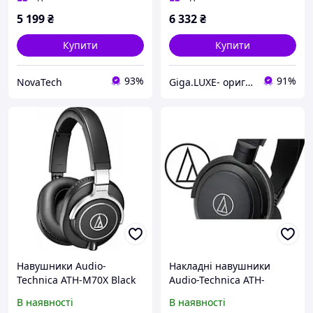
5 199
₴
6 332
₴
Купити
Купити
93%
91%
NovaTech
Giga.LUXE- оригінальна техніка
Навушники Audio-
Накладні навушники
Technica ATH-M70X Black
Audio-Technica ATH-
AVC200 Black
В наявності
В наявності