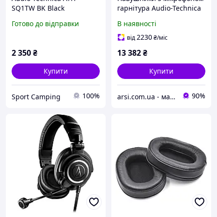
SQ1TW BK Black
гарнітура Audio-Technica
Бездротові навушники
ATH-M50xSTS StreamSet
Готово до відправки
В наявності
Digital
2230
від
₴
/міс
2 350
₴
13 382
₴
Купити
Купити
100%
90%
Sport Camping
arsi.com.ua - магазин техніки