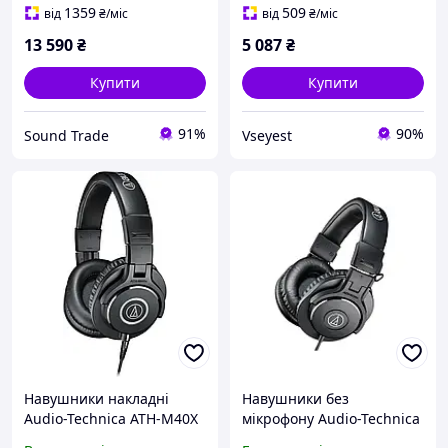
1359
509
від
₴
/міс
від
₴
/міс
13 590
₴
5 087
₴
Купити
Купити
91%
90%
Sound Trade
Vseyest
Навушники накладні
Навушники без
Audio-Technica ATH-M40X
мікрофону Audio-Technica
чорні студійні 40 мм
ATH-M30X