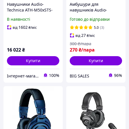
Навушники Audio-
Амбушури для
Technica ATH-M50xSTS-
навушників Audio-
USB (4961310159665)
Technica ATH-M50 M50x
В наявності
Готово до відправки
M20 M30 M40 ATH-SX1
чорні
1602
від
₴
/міс
5.0
(3)
27
від
₴
/міс
300
₴/пара
16 022
₴
270
₴/пара
Купити
Купити
100%
96%
Інтернет-магазин HI-FI Store
BIG SALES