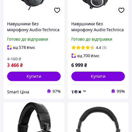
Навушники без
Навушники без
мікрофону Audio-Technica
мікрофону Audio-Technica
ATH-M20x
ATH-M50x Black
Готово до відправки
Готово до відправки
578
від
₴
/міс
4.4
(8)
700
від
₴
/міс
4 160
₴
3 466
₴
6 999
₴
Купити
Купити
97%
99%
Smart Ціна
𝐓🔘✖ ™