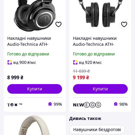
Накладні навушники
Накладні навушники
Audio-Technica ATH-
Audio-Technica ATH-
M50xBT2 Black
M50xBT2 Black
Готово до відправки
Готово до відправки
900
920
від
₴
/міс
від
₴
/міс
11 039
₴
8 999
₴
9 199
₴
Купити
Купити
99%
98%
𝐓🔘✖ ™
𝗡𝐄𝗪ⒺⒼⒼ
Дивись також
Навушники бездротові