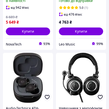
В наявності
Готово до відправки
942
від
₴
/міс
5.0
(1)
476
від
₴
/міс
6 689
₴
5 649
₴
4 763
₴
Купити
Купити
93%
99%
NovaTech
Leo Music
Audio-Technica ATH-
Навушники з мікрофоном