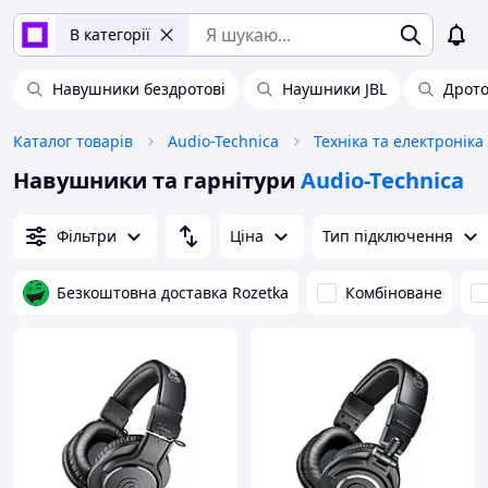
В категорії
Навушники бездротові
Наушники JBL
Дрото
Каталог товарів
Audio-Technica
Техніка та електроніка
Навушники та гарнітури
Audio-Technica
Фільтри
Ціна
Тип підключення
Безкоштовна доставка Rozetka
Комбіноване