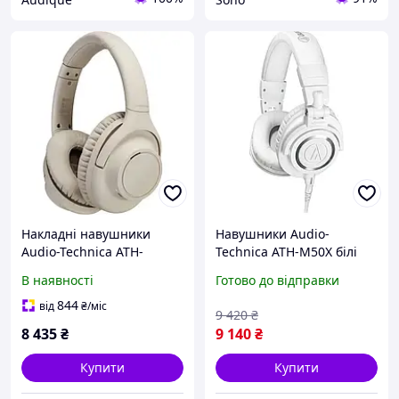
Накладні навушники
Навушники Audio-
Audio-Technica ATH-
Technica ATH-M50X білі
S300BT Beige
студійні 45 мм
В наявності
Готово до відправки
844
від
₴
/міс
9 420
₴
8 435
₴
9 140
₴
Купити
Купити