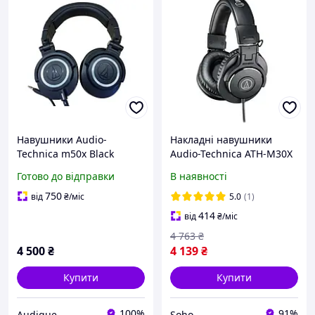
Навушники Audio-
Накладні навушники
Technica m50x Black
Audio-Technica ATH-M30X
Black
Готово до відправки
В наявності
750
від
₴
/міс
5.0
(1)
414
від
₴
/міс
4 763
₴
4 500
₴
4 139
₴
Купити
Купити
100%
91%
Audique
Soho