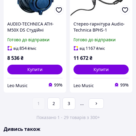
AUDIO-TECHNICA ATH-
Стерео-гарнітура Audio-
M50X DS Студійні
Technica BPHS-1
навушники
Готово до відправки
Готово до відправки
854
1167
від
₴
/міс
від
₴
/міс
8 536
₴
11 672
₴
Купити
Купити
99%
99%
Leo Music
Leo Music
1
2
3
...
Показано 1 - 29 товарів з 300+
Дивись також