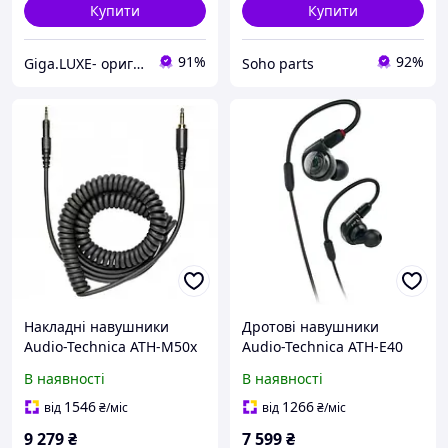
Купити
Купити
91%
92%
Giga.LUXE- оригінальна техніка
Soho parts
Накладні навушники
Дротові навушники
Audio-Technica ATH-M50x
Audio-Technica ATH-E40
Ice Blue
Black
В наявності
В наявності
1546
1266
від
₴
/міс
від
₴
/міс
9 279
₴
7 599
₴