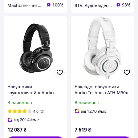
100%
98%
Maxhome - інтернет магазин
RTV: Аудіо/відео, побутова та комп'ютерна техніка з Європи
Навушники
Накладні навушники
звукоізоляційні Audio-
Audio-Technica ATH-M50x
Technica ATH-M50xBT2 D4-
White
В наявності
В наявності
2026
1270
4.0
(2)
від
₴
/міс
2014
від
₴
/міс
12 087
₴
7 619
₴