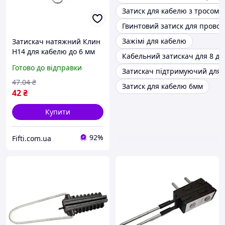
Затиск для кабелю з тросом
Гвинтовий затиск для провод
Зажімі для кабелю
Затискач натяжний Клин
Н14 для кабелю до 6 мм
Кабельний затискач для 8 др
(Анкерний затискач Н14)
Готово до відправки
Затискач підтримуючий для 
(998864333)
47
.04
₴
Затиск для кабелю 6мм
42
₴
Купити
92%
Fifti.com.ua