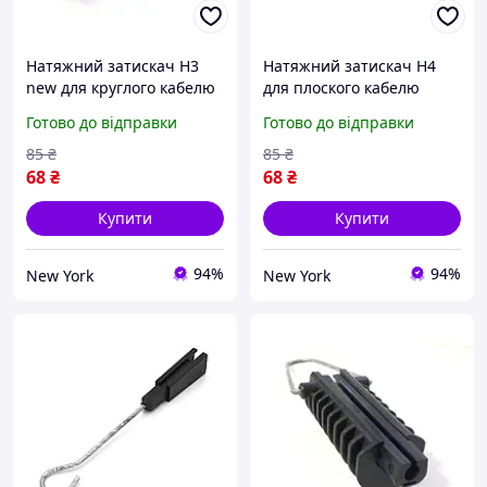
Натяжний затискач Н3
Натяжний затискач Н4
new для круглого кабелю
для плоского кабелю
перерізу від 5 до 7 мм
максимальний проліт до
Готово до відправки
Готово до відправки
міцний пластик
50м Q200 newyork
навантаження до 18 кН
85
₴
85
₴
Q200 newyork
68
₴
68
₴
Купити
Купити
94%
94%
New York
New York