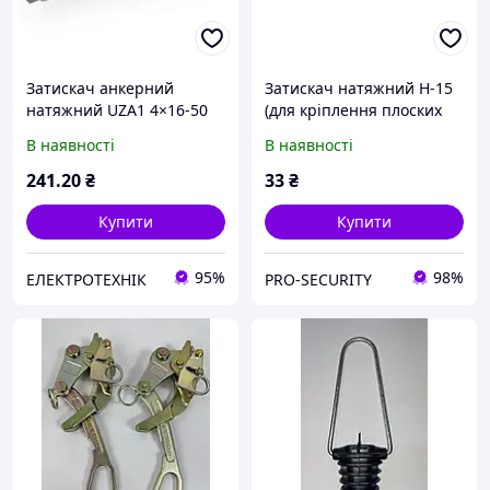
Затискач анкерний
Затискач натяжний H-15
натяжний UZA1 4×16-50
(для кріплення плоских
мм² для СІП кабелю
кабелів до 4 мм)
В наявності
В наявності
241
.20
₴
33
₴
Купити
Купити
95%
98%
ЕЛЕКТРОТЕХНІК
PRO-SECURITY