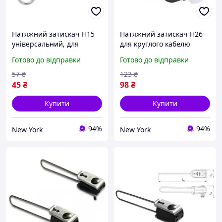
Натяжний затискач Н15
Натяжний затискач Н26
універсальний, для
для круглого кабелю
плоского та круглого
міцний пластик
Готово до відправки
Готово до відправки
кабелю та кабелю FTTH до
невипадаючі клини
6 мм, максимальний
довжиною 120мм newyork
57
₴
123
₴
проліт до 30м, Q500
45
₴
98
₴
Купити
Купити
94%
94%
New York
New York