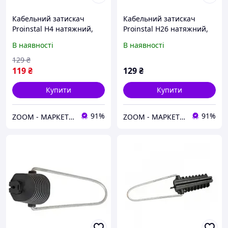
Кабельний затискач
Кабельний затискач
Proinstal Н4 натяжний,
Proinstal Н26 натяжний,
для плоского кабелю,
для круглого перерізу
В наявності
В наявності
максимальний проліт до
кабелю від 6,5 до 9 мм,
50м, Q200
високоміцний пластик
129
₴
119
₴
129
₴
Купити
Купити
91%
91%
ZOOM - МАРКЕТ ЦИФРОВОЇ ТЕХНІКИ
ZOOM - МАРКЕТ ЦИФРОВОЇ ТЕХНІКИ