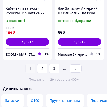
Кабельний затискач
Лан Затискач Анкерний
Proinstal Н15 натяжний,
Н3 Клиновий Натяжна
універсальний, для
Клин універсальний для
В наявності
Готово до відправки
плоского і круглого
кріплення Кабелю Гак
кабелю і кабелю FTTH до
бандажный для підвіски
119
₴
6 мм
DSS
109
₴
59
₴
Купити
Купити
91%
89%
ZOOM - МАРКЕТ ЦИФРОВОЇ ТЕХНІКИ
Магазин Інтернет Кабелю
1
2
3
...
Показано 1 - 29 товарів з 400+
Дивись також
Затискач
Q100
Пружина натяжна
Пластико