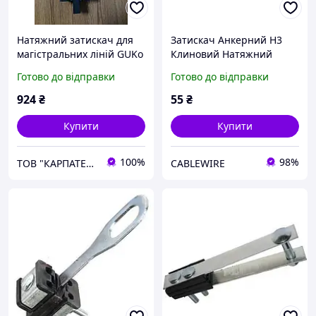
Натяжний затискач для
Затискач Анкерний Н3
магістральних ліній GUKo
Клиновий Натяжний
2
Клин універсальний для
Готово до відправки
Готово до відправки
кріплення Кабелю Гачок
бандажний для підвіски
924
₴
55
₴
Купити
Купити
100%
98%
ТОВ "КАРПАТЕНЕРГОБУД"
CABLEWIRE