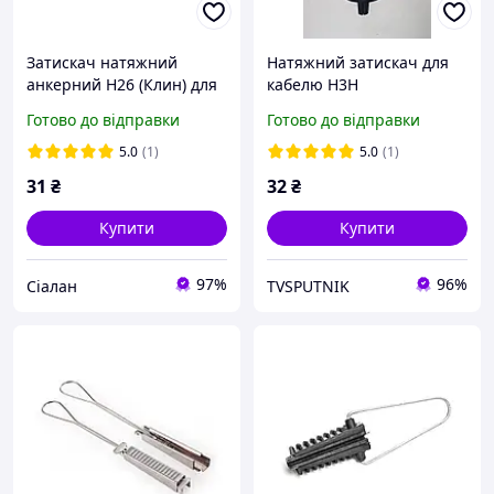
Затискач натяжний
Натяжний затискач для
анкерний H26 (Клин) для
кабелю Н3Н
круглого кабелю.
(універсальний, 1,5 кН)
Готово до відправки
Готово до відправки
5.0
(1)
5.0
(1)
31
₴
32
₴
Купити
Купити
97%
96%
Сіалан
TVSPUTNIK