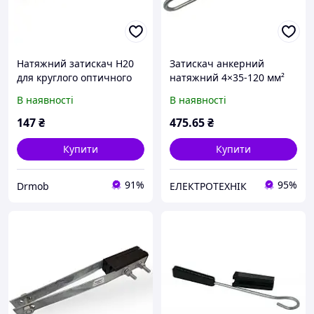
Натяжний затискач Н20
Затискач анкерний
для круглого оптичного
натяжний 4×35-120 мм²
кабелю діаметром 8-12
для СІП кабелю
В наявності
В наявності
мм із високоміцного
пластику з невипадними
147
₴
475
.65
₴
клинами завдовжки
Купити
Купити
91%
95%
Drmob
ЕЛЕКТРОТЕХНІК