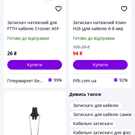
Затискач натяжний для
Затискач натяжний Клин
FTTH кабелю Crosver ASF-
Н26 (для кабелю 6-8 мм)
SS із нержавіючої сталі
(998864333)
Готово до відправки
Готово до відправки
105
.28
₴
26
₴
94
₴
Купити
Купити
99%
92%
Гіпермаркет Безпеки Bezpeka-SHOP
Fifti.com.ua
Дивись також
Затискачі для кабелю
Затискачі для кабелю самокл
Кабельні затискачі
Кабельні затискачі для фікса