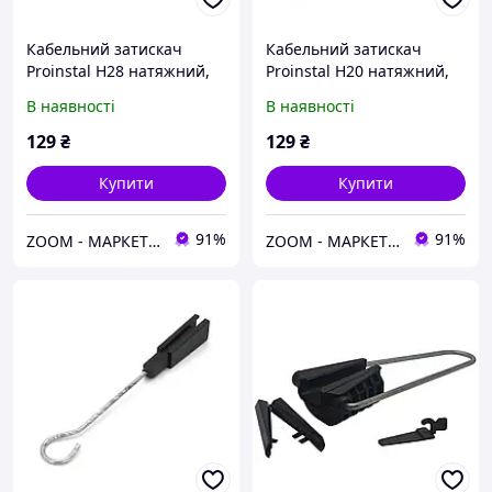
Кабельний затискач
Кабельний затискач
Proinstal Н28 натяжний,
Proinstal Н20 натяжний,
для самонесучих опт.
для круглого перерізу
В наявності
В наявності
кабелів типу 8 з
кабелю від 8 до 12 мм,
винесеним сил. елем. або
високоміцний пластик
129
₴
129
₴
круглого кабелю
Купити
Купити
91%
91%
ZOOM - МАРКЕТ ЦИФРОВОЇ ТЕХНІКИ
ZOOM - МАРКЕТ ЦИФРОВОЇ ТЕХНІКИ