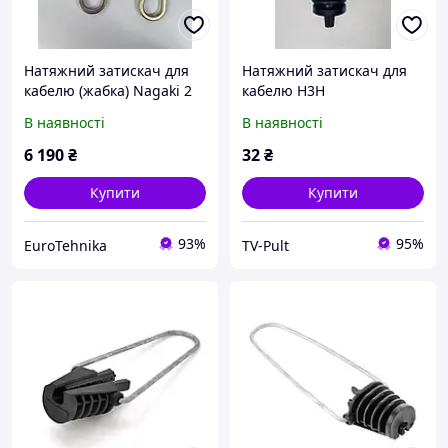
Натяжний затискач для
Натяжний затискач для
кабелю (жабка) Nagaki 2
кабелю Н3Н
TON CAP 5-16mm (Японія)
(універсальний, 1,5 кН)
В наявності
В наявності
ціна / 2шт.
6 190
₴
32
₴
Купити
Купити
93%
95%
EuroTehnika
TV-Pult