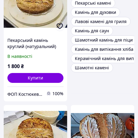
Пекарські камені
Камінь для духовки
Лавові камені для гриля
Камінь для саун
Шамотний камінь для піци
Пекарський камінь
круглий (натуральний)
Камінь для випікання хліба
для випічки хліба та піци,
В наявності
Керамічний камінь для випі
d = 33 см, h = 2см. Для
духовок, грилів, тандирів
1 800
₴
Шамотні камені
Купити
100%
ФОП Костюкевич М.Є.