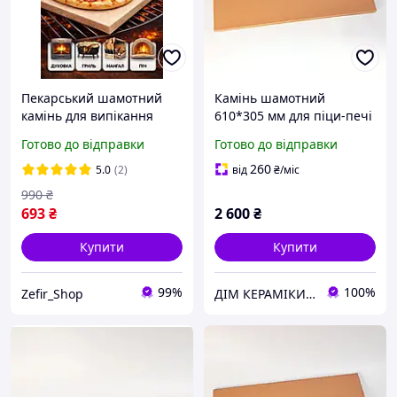
Пекарський шамотний
Камінь шамотний
камінь для випікання
610*305 мм для піци-печі
30х30х2 см камінь для
Готово до відправки
Готово до відправки
духовки, гриля та
домашньої випічки
260
5.0
(2)
від
₴
/міс
990
₴
693
₴
2 600
₴
Купити
Купити
99%
100%
Zefir_Shop
ДІМ КЕРАМІКИ Shostak