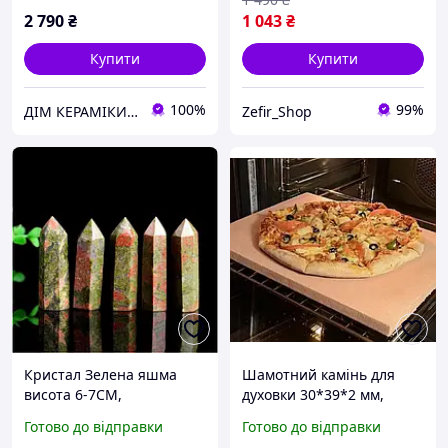
2 790
₴
1 043
₴
Купити
Купити
100%
99%
ДІМ КЕРАМІКИ Shostak
Zefir_Shop
Кристал Зелена яшма
Шамотний камінь для
висота 6-7СМ,
духовки 30*39*2 мм,
натуральний камінь,
камінь для випікання
Готово до відправки
Готово до відправки
кристали та мінерали,
піци, хліба та домашньої