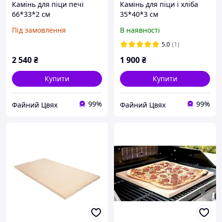
Камінь для піци печі
Камінь для піци і хліба
66*33*2 см
35*40*3 см
Під замовлення
В наявності
5.0
(1)
2 540
₴
1 900
₴
Купити
Купити
99%
99%
Файний Цвях
Файний Цвях