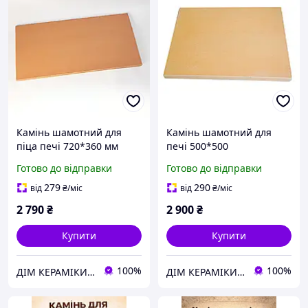
Камінь шамотний для
Камінь шамотний для
піца печі 720*360 мм
печі 500*500
Готово до відправки
Готово до відправки
279
290
від
₴
/міс
від
₴
/міс
2 790
₴
2 900
₴
Купити
Купити
100%
100%
ДІМ КЕРАМІКИ Shostak
ДІМ КЕРАМІКИ Shostak