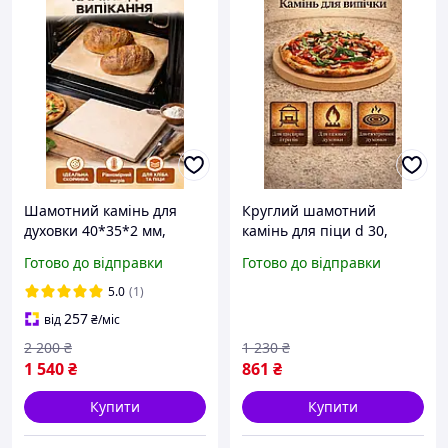
Шамотний камінь для
Круглий шамотний
духовки 40*35*2 мм,
камінь для піци d 30,
камінь для випікання
пекарський камінь для
Готово до відправки
Готово до відправки
піци, хліба та домашньої
духовки та гриля
випічки
5.0
(1)
257
від
₴
/міс
2 200
₴
1 230
₴
1 540
₴
861
₴
Купити
Купити