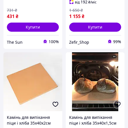
натуральний камінь
випічки
192
від
₴
/міс
731
₴
1 650
₴
431
₴
1 155
₴
Купити
Купити
100%
99%
The Sun
Zefir_Shop
Камінь для випікання
Камінь для випікання
піци і хліба 35х40х2см
піци і хліба 35х40х1,5см