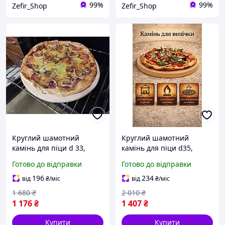
99%
99%
Zefir_Shop
Zefir_Shop
Круглий шамотний
Круглий шамотний
камінь для піци d 33,
камінь для піци d35,
пекарський камінь для
пекарський камінь для
Готово до відправки
Готово до відправки
духовки та гриля
духовки та гриля
196
234
від
₴
/міс
від
₴
/міс
1 680
₴
2 010
₴
1 176
₴
1 407
₴
Купити
Купити