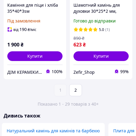
Каміння для піци і хліба
Шамотний камінь для
35*40*3sм
духовки 30*25*2 мм,
камінь для випікання
Під замовлення
Готово до відправки
піци, хліба та домашньої
випічки
190
від
₴
/міс
5.0
(1)
890
₴
1 900
₴
623
₴
Купити
Купити
100%
99%
ДІМ КЕРАМІКИ Shostak
Zefir_Shop
1
2
Показано 1 - 29 товарів з 40+
Дивись також
Натуральний камінь для камінів та барбекю
Плита для