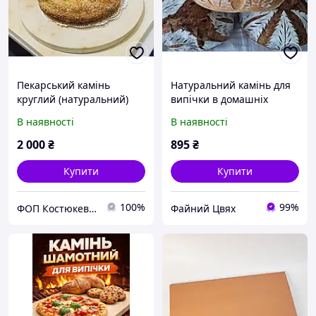
Пекарський камінь
Натуральний камінь для
круглий (натуральний)
випічки в домашніх
для випічки хліба та піци,
умовах 30*38*2 см
В наявності
В наявності
d = 35 см, h = 2см. Для
духовок, грилів, тандирів
2 000
₴
895
₴
Купити
Купити
100%
99%
ФОП Костюкевич М.Є.
Файний Цвях