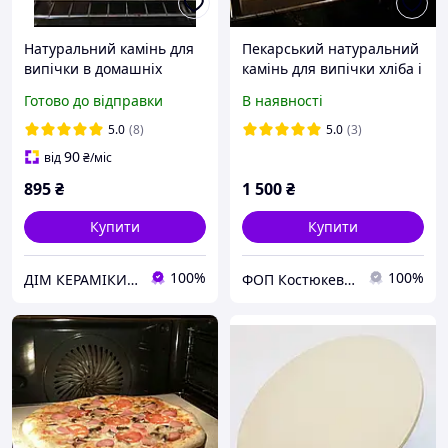
Натуральний камінь для
Пекарський натуральний
випічки в домашніх
камінь для випічки хліба і
умовах (30*38*2см)
піци, 32х37см, (у будь-
Готово до відправки
В наявності
яких розмірах під
замовлення)
5.0
(8)
5.0
(3)
90
від
₴
/міс
895
₴
1 500
₴
Купити
Купити
100%
100%
ДІМ КЕРАМІКИ Shostak
ФОП Костюкевич М.Є.