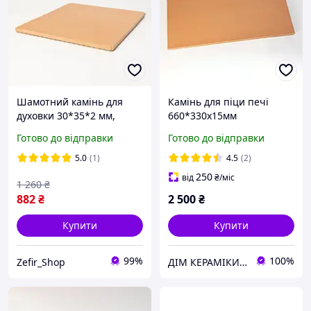
Шамотний камінь для
Камінь для піци печі
духовки 30*35*2 мм,
660*330х15мм
камінь для випікання
Готово до відправки
Готово до відправки
піци, хліба та домашньої
випічки
5.0
(1)
4.5
(2)
250
від
₴
/міс
1 260
₴
882
₴
2 500
₴
Купити
Купити
99%
100%
Zefir_Shop
ДІМ КЕРАМІКИ Shostak