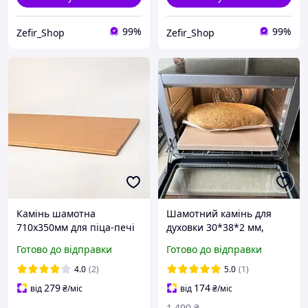
99%
99%
Zefir_Shop
Zefir_Shop
Камінь шамотна
Шамотний камінь для
710х350мм для піца-печі
духовки 30*38*2 мм,
камінь для випікання
Готово до відправки
Готово до відправки
піци, хліба та домашньої
випічки
4.0
(2)
5.0
(1)
279
174
від
₴
/міс
від
₴
/міс
1 490
₴