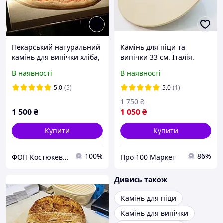
Пекарський натуральний
Камінь для піци та
камінь для випічки хліба,
випічки 33 см. Італія.
пасок і піци, 32х37х2см, (у
Натуральний природний
В наявності
В наявності
будь-яких розмірах під
екологічний склад
замовлення)
5.0
(5)
5.0
(1)
1 750
₴
1 500
₴
1 050
₴
Купити
Купити
100%
86%
ФОП Костюкевич М.Є.
Про 100 Маркет
Дивись також
Камінь для піци
Камінь для випічки