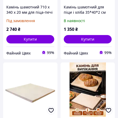
Камінь шамотний 710 х
Камінь шамотний для
340 х 20 мм для піца-печі
піци і хліба 35*40*2 см
Під замовлення
В наявності
2 740
₴
1 350
₴
Купити
Купити
99%
99%
Файний Цвях
Файний Цвях