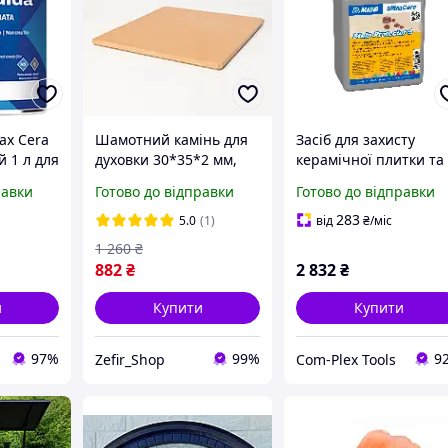
ax Cera
Шамотний камінь для
Засіб для захисту
й 1 л для
духовки 30*35*2 мм,
керамічної плитки та
камінь для випікання
натурального камен
равки
Готово до відправки
Готово до відправки
піци, хліба та
Mapei Ultracare Stain
каменю
домашньої випічки
Protector S, 1 л (USPS1
283
5.0
(1)
від
₴
/міс
1 260
₴
882
₴
2 832
₴
и
Купити
Купити
97%
99%
9
Zefir_Shop
Com-Plex Tools