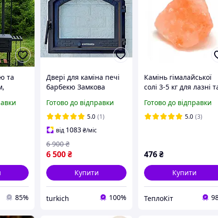
ю та
Двері для каміна печі
Камінь гімалайської
м,
барбекю Замкова
солі 3-5 кг для лазні т
 та
420x490 мм Пічні
сауни
равки
Готово до відправки
Готово до відправки
али на
дверцята зі склом і
ля дому,
регулятором піддуву
5.0
(1)
5.0
(3)
сах
1083
від
₴
/міс
6 900
₴
6 500
₴
476
₴
и
Купити
Купити
85%
100%
9
turkich
ТеплоКіт