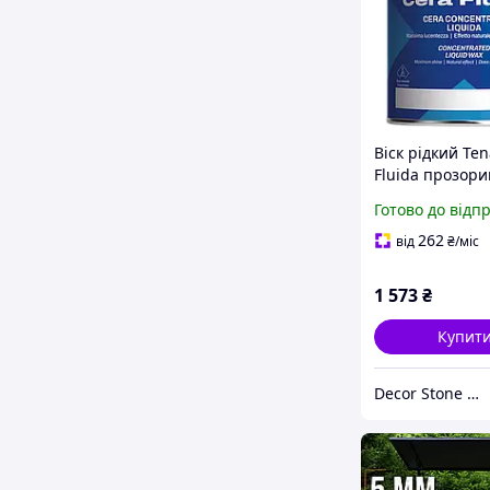
Віск рідкий Ten
Fluida прозори
полірування та
Готово до відп
відновлення
натурального 
262
від
₴
/міс
1 573
₴
Купит
Decor Stone Hub