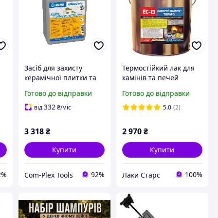
Засіб для захисту
Термостійкий лак для
керамічної плитки та
камінів та печей
ю
натурального каменю
«Мокрий Камінь»
Готово до відправки
Готово до відправки
Mapei Ultracare Stain
глянсовий ТЕРМО
)
Protector W Plus, 1 л
ПРАЙМЕР ЄС-13 (до
332
від
₴
/міс
5.0
(2)
(USPWP1)
+350°С) 3л
3 318
₴
2 970
₴
Купити
Купити
2%
92%
100%
Com-Plex Tools
Лаки Cтарс