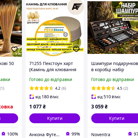
ові 50
71255 Пекстоун харт
Шампури подарунков
(Камінь для клювання
в коробці набір
жки,
для бройлера, курчат
шампурів ручної
равки
Готово до відправки
Готово до відправки
укові
та несучки проти
роботи кейси для
шашлику
канібалізму і клювання
пікніка кемпінгу все
(1)
4.2
(6)
4.5
(2)
пір'я)
для шашлику і барбе
180
510
від
₴
/міс
від
₴
/міс
ковка
1 077
₴
3 059
₴
и
Купити
Купити
100%
99%
9
Анкона Футергут
Noventra