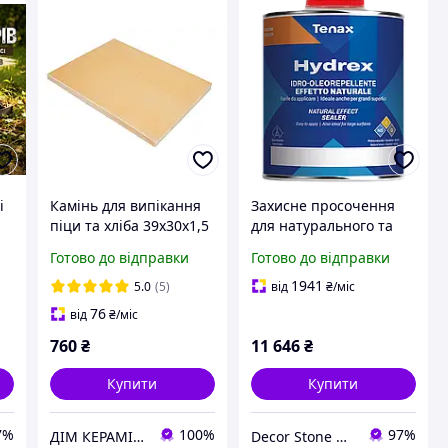
і
Камінь для випікання
Захисне просочення
піци та хліба 39х30х1,5
для натурального та
см
штучного каменю
Готово до відправки
Готово до відправки
HYDREX (10 л) TENAX
1941
5.0
(5)
від
₴
/міс
кю
76
від
₴
/міс
760
₴
11 646
₴
Купити
Купити
7%
100%
97%
ДІМ КЕРАМІКИ Shostak
Decor Stone Hub