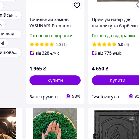
Камінь для альпійської гірки
Точильний камінь
Преміум набір для
ь
YASUNARI Premium
шашлику та барбекю 
1000/6000 для
дерев'яному кейсі
Камінь для сауни жадеїт
Готово до відправки
Готово до відправки
заточування ножів та
чі
інструменту
5.0
(1)
5.0
(4)
Камінь для облицювання печей
328
775
від
₴
/міс
від
₴
/міс
1 965
₴
4 650
₴
Купити
Купити
98%
9
Заінструментом
"vsetovary.com.ua" - інтернет-магазин