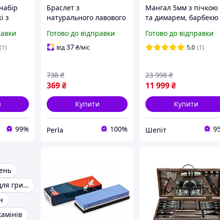
набір
Браслет з
Мангал 5мм з пічкою
і з
натурального лавового
та димарем, барбекю
цями та
каменю чоловічий з
решіткою гриль,
равки
Готово до відправки
Готово до відправки
ев'яній
гантеллю - для
Мангал для дому,
спортсменів та
Мангал-барбекю,
37
(1)
від
₴
/міс
5.0
(1)
активних людей
Розкладні мангали
738
₴
23 998
₴
369
₴
11 999
₴
и
Купити
Купити
99%
100%
9
Perla
Шепіт
зень
Лавові камені для гриля
н
камінів