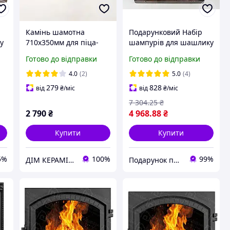
Камінь шамотна
Подарунковий Набір
у
710х350мм для піца-
шампурів для шашлику
печі
в кейсі для барбекю та
Готово до відправки
Готово до відправки
грилю Шашличник LUX
4.0
(2)
5.0
(4)
279
828
від
₴
/міс
від
₴
/міс
7 304
.25
₴
2 790
₴
4 968
.88
₴
Купити
Купити
5%
100%
99%
ДІМ КЕРАМІКИ Shostak
Подарунок по Українськи