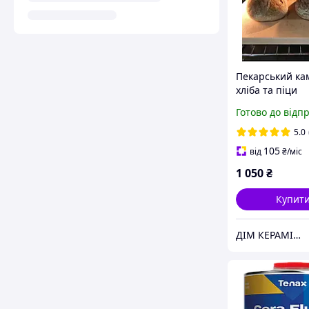
Пекарський ка
хліба та піци
33х33х1,5см
Готово до відп
5.0
105
від
₴
/міс
1 050
₴
Купит
ДІМ КЕРАМІКИ Shostak