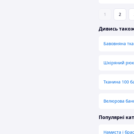
1
2
Дивись тако
Бавовняна тк
Шкіряний рюк
Тканина 100 б
Велюрова банк
Популярні кат
Намиста і бра