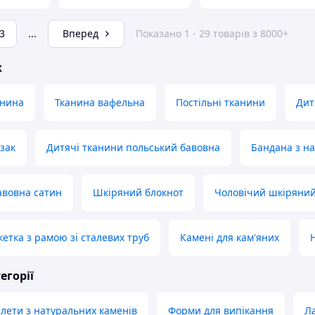
3
...
Вперед
Показано 1 - 29 товарів з 8000+
ж
анина
Тканина вафельна
Постільні тканини
Дит
зак
Дитячі тканини польський бавовна
Бандана з на
авовна сатин
Шкіряний блокнот
Чоловічий шкіряний
етка з рамою зі сталевих труб
Камені для кам'яних
егорії
слети з натуральних каменів
Форми для випікання
Л