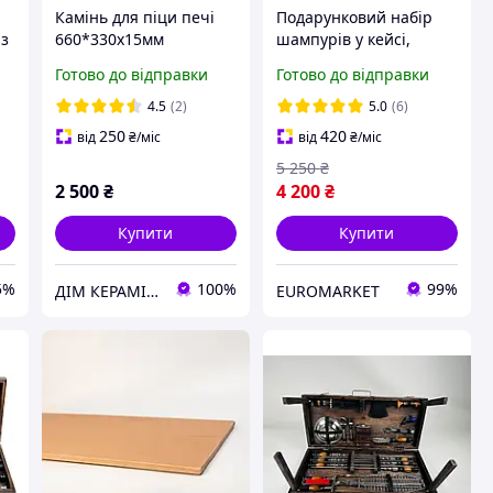
Камінь для піци печі
Подарунковий набір
 з
660*330х15мм
шампурів у кейсі,
трансофрмер у стіл,
Готово до відправки
Готово до відправки
для мангала, барбекю
та гриля з можливістю
4.5
(2)
5.0
(6)
гравіювання Grills G16
250
420
від
₴
/міс
від
₴
/міс
5 250
₴
2 500
₴
4 200
₴
Купити
Купити
5%
100%
99%
ДІМ КЕРАМІКИ Shostak
EUROMARKET