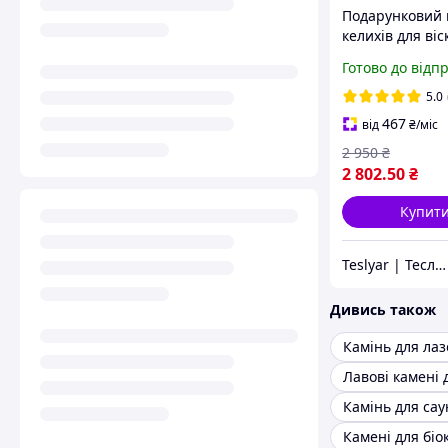
Подарунковий 
келихів для віск
графином щип
Готово до відп
камінням у дер
скриньці
5.0
467
від
₴
/міс
2 950
₴
2 802
.50
₴
Купит
Teslyar | Тесляр | Все для дому | Подарунки | Гурт
Дивись також
Камінь для ла
Камінь для сау
Камені для біо