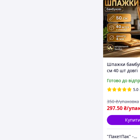
Шпажки бамбук
см 40 шт довгі
дерев'яні шпа
Готово до відп
дерев'яні бамб
палички для 
5.0
та барбекю
350
₴/упаковка
297
.50
₴/упа
Купит
"ПакетПак" - упаковка, яка працює на ваш бренд!