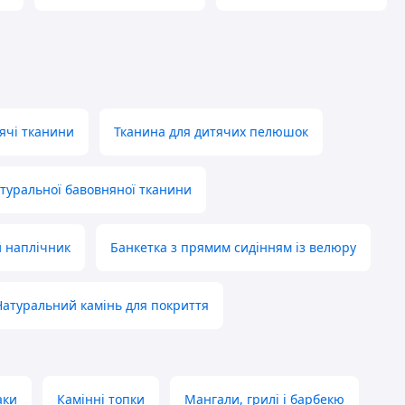
ячі тканини
Тканина для дитячих пелюшок
туральної бавовняної тканини
 наплічник
Банкетка з прямим сидінням із велюру
Натуральний камінь для покриття
аки
Камінні топки
Мангали, грилі і барбекю