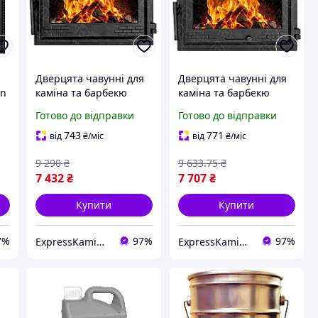
я
Дверцята чавунні для
Дверцята чавунні для
on
каміна та барбекю
каміна та барбекю
Булат Дверцята
Булат Дверцята
Готово до відправки
Готово до відправки
e
топочні чавунні на
топочні чавунні з
камін Замкова XL
регулятором тяги на
743
771
від
₴
/міс
від
₴
/міс
490х420 мм
камін Замкова XL
9 290
₴
9 633
.75
₴
490х420 мм
7 432
₴
7 707
₴
Купити
Купити
7%
97%
97%
ExpressKamin - магазин изразцових каминов и печей
ExpressKamin - магазин изразцових каминов и печей