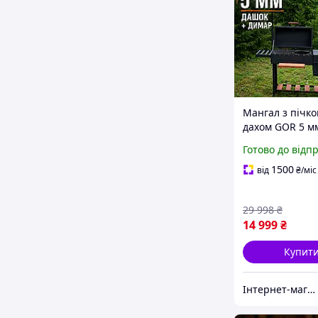
Мангал з пічко
дахом GOR 5 м
Мангали, грилі
Готово до відп
барбекю, Манг
дачу, Мангал д
1500
від
₴
/міс
мангал на коле
29 998
₴
14 999
₴
Купит
Інтернет-магазин bb-buy