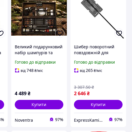
Великий подарунковий
Шибер поворотний
а
набір шампурів та
повздовжній для
туристичного посуду
димоходу 300x170 мм
Готово до відправки
Готово до відправки
для шашлику у дерев
Шиберні засувки для
яному кейсі все для
печі Булат Засувки
748
265
від
₴
/міс
від
₴
/міс
шашлику і барбекю
чавунні для печей і
шампури
камінів
3 307
.50
₴
4 489
₴
2 646
₴
Купити
Купити
8%
97%
97%
Noventra
ExpressKamin - магазин изразцових каминов и печей