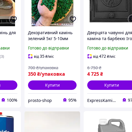
мінь для
Декоративний камінь
Дверцята чавунні дл
зелений 5кг 5-10мм
каміна та барбекю Ir
щебінь фарбований
Fire Дверцята топкові
равки
Готово до відправки
Готово до відправки
для ландшафту та
чавунні на камін Styl
клумб prost
35 WG 350х390 мм
35
472
(3)
від
₴
/міс
від
₴
/міс
700
₴/упаковка
6 750
₴
350
₴/упаковка
4 725
₴
и
Купити
Купити
100%
95%
9
prosto-shop
ExpressKamin - магазин изразцових каминов и печей