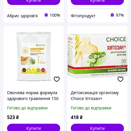
Купити
Купити
100%
97%
Абрис здоров'я
Фітопродукт
Овочева норма формула
Детоксикація організму
здорового травлення 150
Choice Хітозан+
г CHOICE
30капс.пектин, Котячий
Готово до відправки
Готово до відправки
кіготь (Ункарія томентоза
523
₴
418
₴
Купити
Купити