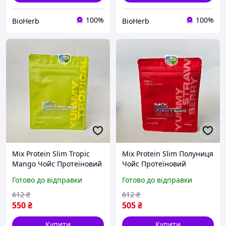
100%
100%
BioHerb
BioHerb
Mix Protein Slim Tropic
Mix Protein Slim Полуниця
Mango Чойс Протеїновий
Чойс Протеїновий
коктейль Choice коктейль
коктейль Choice коктейль
Готово до відправки
Готово до відправки
Чойс для схуднення
Чойс для схуднення
Тропік
Клубника
612
₴
612
₴
550
₴
505
₴
Купити
Купити