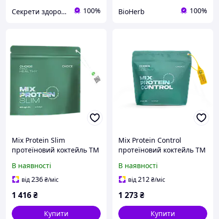
100%
100%
Секрети здоров'я Інтернет-магазин натуральних препаратів
BioHerb
Mix Protein Slim
Mix Protein Control
протеїновий коктейль ТМ
протеїновий коктейль ТМ
"Choice"
"Choice"
В наявності
В наявності
236
212
від
₴
/міс
від
₴
/міс
1 416
₴
1 273
₴
Купити
Купити