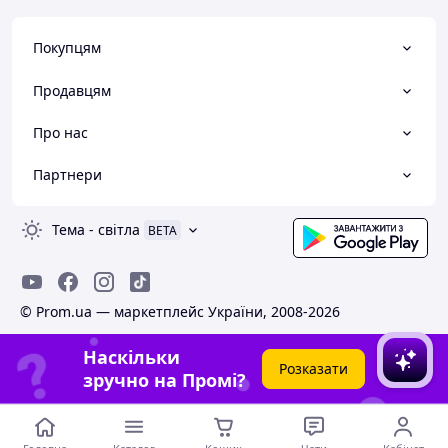
Покупцям
Продавцям
Про нас
Партнери
Тема
-
світла
BETA
© Prom.ua — маркетплейс України, 2008-2026
Наскільки
Розказати
зручно на Промі?