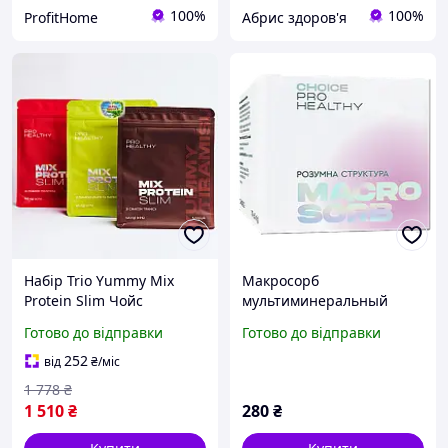
100%
100%
ProfitHome
Абрис здоров'я
Набір Trio Yummy Mix
Макросорб
Protein Slim Чойс
мультиминеральный
Протеїновий коктейль
комплекс і природний
Готово до відправки
Готово до відправки
Choice коктейль Чойс для
сорбент 70 г CHOICE
схуднення Tropic Тропік
252
від
₴
/міс
Полуниця Тірамісу
1 778
₴
1 510
₴
280
₴