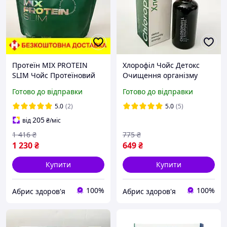
Протеїн MIX PROTEIN
Хлорофіл Чойс Детокс
SLIM Чойс Протеїновий
Очищення організму
жироспалюючий
Енергія Імунітет Чойс
Готово до відправки
Готово до відправки
коктейль Чойс коктейль
Хлорофіл Choice
для схуднення Choice mix
Chlorophyll Pro Healty
5.0
(2)
5.0
(5)
protein slim
205
від
₴
/міс
1 416
₴
775
₴
1 230
₴
649
₴
Купити
Купити
100%
100%
Абрис здоров'я
Абрис здоров'я