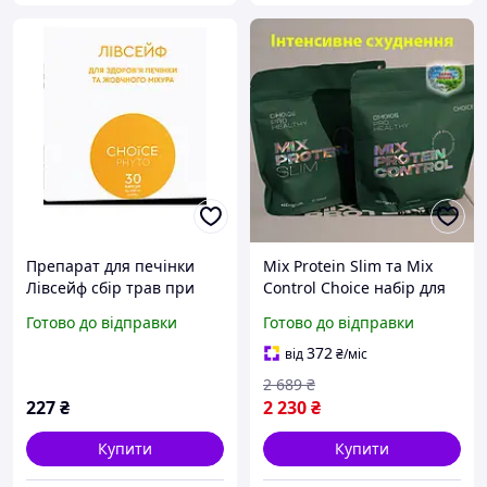
Препарат для печінки
Mix Protein Slim та Mix
Лівсейф сбір трав при
Control Choice набір для
жировому гепатозі
схуднення коктейль
Готово до відправки
Готово до відправки
печінки, жовчогінний,
протеїновий Чойс Мікс
при застої жовчі
Протеін Контрол Слім
372
від
₴
/міс
2 689
₴
227
₴
2 230
₴
Купити
Купити