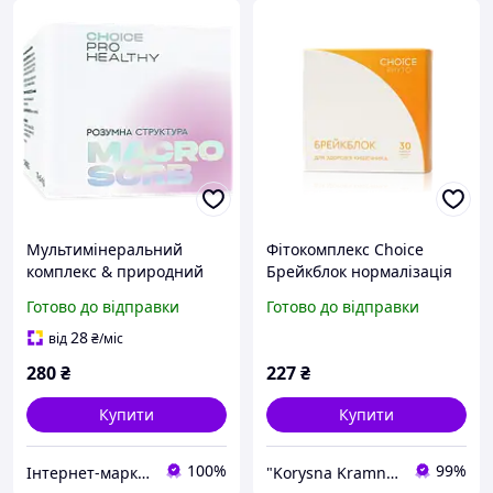
Мультимінеральний
Фітокомплекс Choice
комплекс & природний
Брейкблок нормалізація
сорбент Choice Macrosorb
функцій кишківника 30
Готово до відправки
Готово до відправки
70 г
капсул
28
від
₴
/міс
280
₴
227
₴
Купити
Купити
100%
99%
Інтернет-маркет "БіоЖиття"
"Korysna Kramnytsya": Магазин натуральних продуктів та органічної косметики!