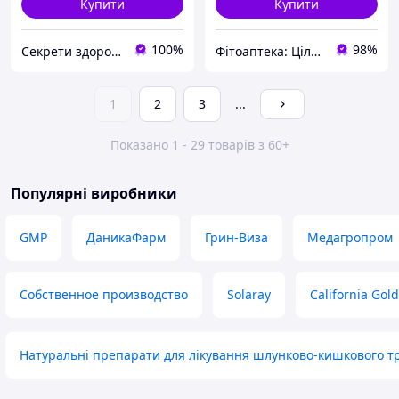
Купити
Купити
100%
98%
Секрети здоров'я Інтернет-магазин натуральних препаратів
Фітоаптека: Цілющі трави
1
2
3
...
Показано 1 - 29 товарів з 60+
Популярні виробники
GMP
ДаникаФарм
Грин-Виза
Медагропром
Собственное производство
Solaray
California Gold
Натуральні препарати для лікування шлунково-кишкового т