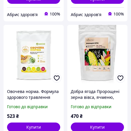
100%
100%
Абрис здоров'я
Абрис здоров'я
Овочева норма. Формула
Добра ягода Пророщені
здорового травлення
зерна вівса, ячменю,
пшениці, кукурудзи 300 г
Готово до відправки
Готово до відправки
523
₴
470
₴
Купити
Купити