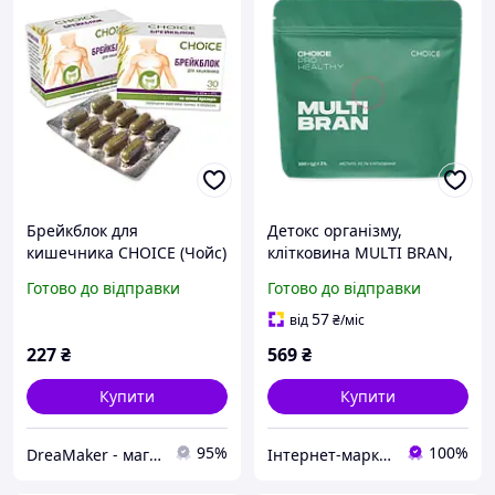
Брейкблок для
Детокс організму,
кишечника CHOICE (Чойс)
клітковина MULTI BRAN,
30 капсул
Чойс, 300 г / 30 порцій
Готово до відправки
Готово до відправки
57
від
₴
/міс
227
₴
569
₴
Купити
Купити
95%
100%
DreaMaker - магазин військових та інших товарів
Інтернет-маркет "БіоЖиття"