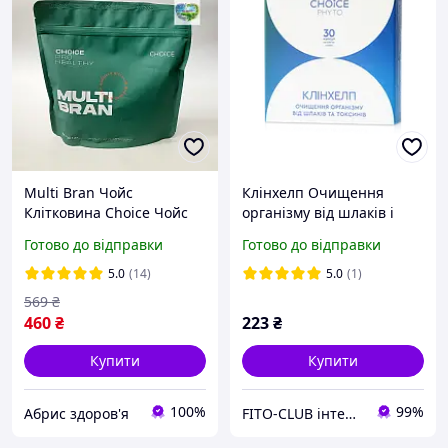
Multi Bran Чойс
Клінхелп Очищення
Клітковина Choice Чойс
організму від шлаків і
Мульті Брен Чойс для
токсинів 30капс
Готово до відправки
Готово до відправки
схуднення Multi Brain
5.0
(14)
5.0
(1)
569
₴
460
₴
223
₴
Купити
Купити
100%
99%
Абрис здоров'я
FITO-CLUB інтернет-магазин