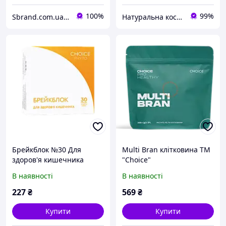
100%
99%
Sbrand.com.ua - крамниця для професійних брендів
Натуральна косметика і товари для здоров'я. "Barbara"
Брейкблок №30 Для
Multi Bran клітковина ТМ
здоров'я кишечника
"Choice"
В наявності
В наявності
227
₴
569
₴
Купити
Купити