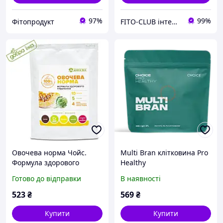
97%
99%
Фітопродукт
FITO-CLUB інтернет-магазин
Овочева норма Чойс.
Multi Bran клітковина Pro
Формула здорового
Healthy
травлення "Добра Їжа",
Готово до відправки
В наявності
Choice 150г
523
₴
569
₴
Купити
Купити