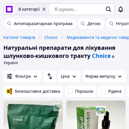
В категорії
Антипаразитарная програма
Детокс
Нітрат
Каталог товарів
Choice
Медикаменти та медичні това
Натуральні препарати для лікування
шлунково-кишкового тракту
Choice
в
Україні
Фільтри
Ціна
Форма випуску
Безкоштовна доставка
Порошок
Рідина