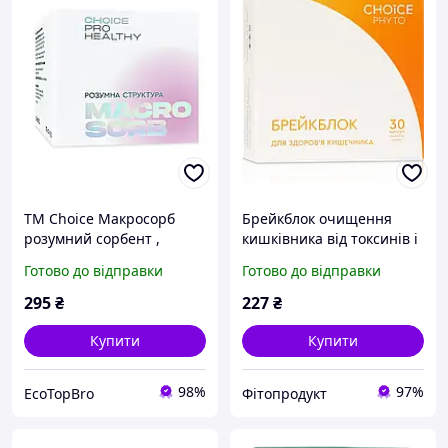
ТМ Choice Макросорб
Брейкблок очищення
розумний сорбент ,
кишківника від токсинів і
Україна 70 г
калових каменів 30
Готово до відправки
Готово до відправки
капсул CHOICE
295
₴
227
₴
Купити
Купити
98%
97%
EcoTopBro
Фітопродукт