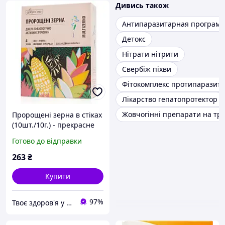
Дивись також
Антипаразитарная програма
Детокс
Нітрати нітрити
Свербіж піхви
Фітокомплекс протипаразит
Лікарство гепатопротектор
Жовчогінні препарати на тр
Пророщені зерна в стіках
(10шт./10г.) - прекрасне
джерело вітамінів і
Готово до відправки
корисних речовин.
263
₴
Купити
97%
Твоє здоров'я у твоїх руках!