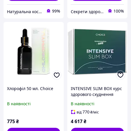
99%
100%
Натуральна косметика і товари для здоров'я. "Barbara"
Секрети здоров'я Інтернет-магазин натуральних препаратів
Хлорофіл 50 мл. Choice
INTENSIVE SLIM BOX курс
здорового схуднення
(Choice)
В наявності
В наявності
770
від
₴
/міс
775
₴
4 617
₴