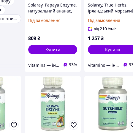
апору
Solaray, Papaya Enzyme,
Solaray, True Herbs,
т
натуральний ананас,
ірландський морськи
180 жувальних
мох, 500 мг, 100 капсу
Лікування урологічних захворювань
Під замовлення
Під замовлення
таблеток
VegCap
210
від
₴
/міс
809
₴
1 257
₴
Купити
Купити
93%
9
Vitamins — інтернет-магазин вітамінів та мінералів
Vitamins — інтернет-магазин вітамінів та мінералів