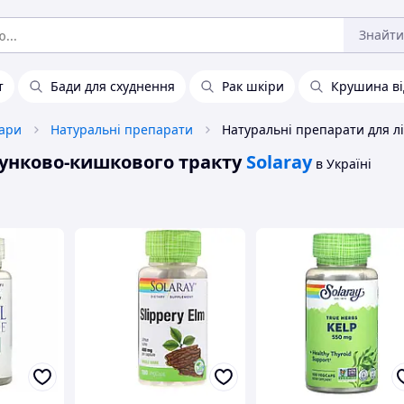
Знайти
т
Бади для схуднення
Рак шкіри
Крушина ві
вари
Натуральні препарати
лунково-кишкового тракту
Solaray
в Україні