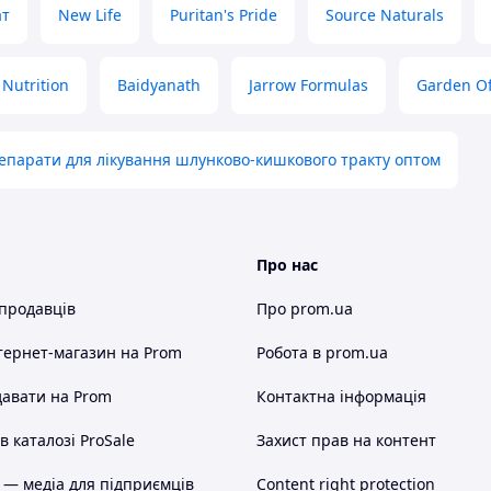
ат
New Life
Puritan's Pride
Source Naturals
 Nutrition
Baidyanath
Jarrow Formulas
Garden Of
епарати для лікування шлунково-кишкового тракту оптом
Про нас
 продавців
Про prom.ua
тернет-магазин
на Prom
Робота в prom.ua
авати на Prom
Контактна інформація
 каталозі ProSale
Захист прав на контент
 — медіа для підприємців
Content right protection