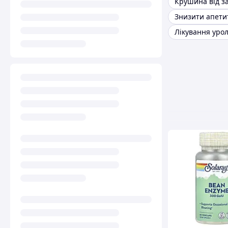
Крушина від з
Знизити апети