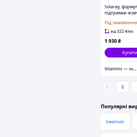
Solaray, форму
підтримки жов
міхура, 90 капс
Під замовленн
VegCap
322
від
₴
/міс
1 930
₴
Купит
Vitamins — інтернет-магазин вітамінів та мінералів
1
2
Популярні в
Swanson