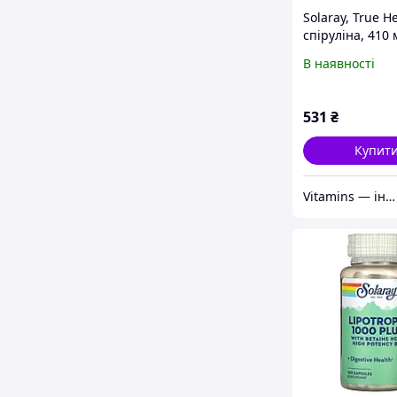
Solaray, True H
спіруліна, 410 
вегетаріанськи
В наявності
531
₴
Купит
Vitamins — інтернет-магазин вітамінів та мінералів