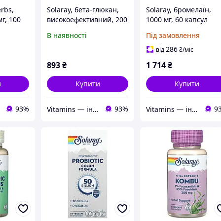
erbs,
Solaray, бета-глюкан,
Solaray, бромелаїн,
мг, 100
високоефективний, 200
1000 мг, 60 капсул
х капсул
мг, 30 капсул VegCap
VegCap (500 мг (1200
В наявності
Під замовлення
GDU) у капсулі)
286
від
₴
/міс
893
₴
1 714
₴
и
Купити
Купити
93%
93%
9
Vitamins — інтернет-магазин вітамінів та мінералів
Vitamins — інтернет-магазин вітамінів та мінералів