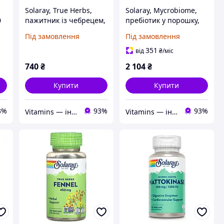
Solaray, True Herbs,
Solaray, Mycrobiome,
0
пажитник із чебрецем,
пребіотик у порошку,
100 капсул VegCap
без смакових добавок,
Під замовлення
Під замовлення
160 г (5,64 унції)
351
від
₴
/міс
740
₴
2 104
₴
Купити
Купити
3%
93%
93%
Vitamins — інтернет-магазин вітамінів та мінералів
Vitamins — інтернет-магазин вітамінів та мінералів