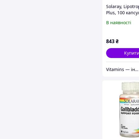
Solaray, Lipotro
Plus, 100 капсу
В наявності
843
₴
Купит
Vitamins — інтернет-магазин вітамінів та мінералів