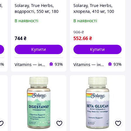
d,
Solaray, True Herbs,
Solaray, True Herbs,
водорості, 550 мг, 180
хлорела, 410 мг, 100
капсул VegCap
вегетаріанських капсул
В наявності
В наявності
906
₴
744
₴
552
.66
₴
Купити
Купити
3%
93%
93%
Vitamins — інтернет-магазин вітамінів та мінералів
Vitamins — інтернет-магазин вітамінів та мінералів