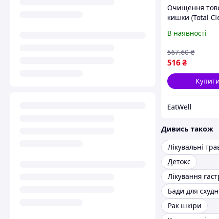
Очищення товс
кишки (Total C
Colon) 60 капс
В наявності
08362
567
.60
₴
516
₴
Купит
EatWell
Дивись також
Лікувальні тра
Детокс
Лікування гаст
Бади для схуд
Рак шкіри