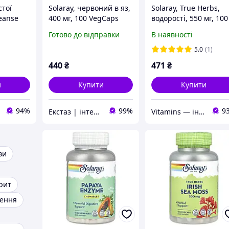
тої
Solaray, червоний в яз,
Solaray, True Herbs,
leanse
400 мг, 100 VegCaps
водорості, 550 мг, 100
ул SOR-
вегетаріанських капс
Готово до відправки
В наявності
5.0
(1)
440
₴
471
₴
и
Купити
Купити
94%
99%
9
Екстаз | інтернет-магазин
Vitamins — інтернет-магазин вітамінів та мінералів
ви
рит
нення