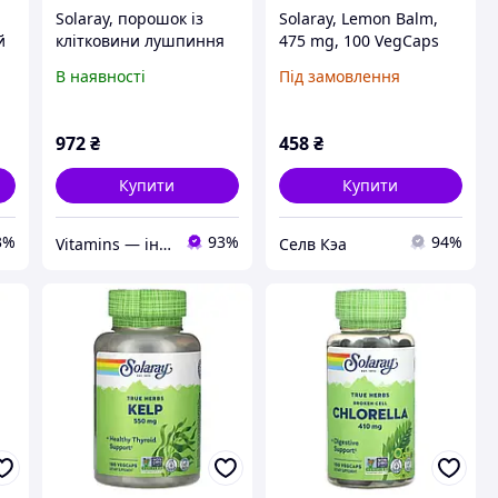
Solaray, порошок із
Solaray, Lemon Balm,
й
клітковини лушпиння
475 mg, 100 VegCaps
л
подорожника, 175 г
В наявності
Під замовлення
(6,17 унції)
972
₴
458
₴
Купити
Купити
3%
93%
94%
Vitamins — інтернет-магазин вітамінів та мінералів
Селв Кэа