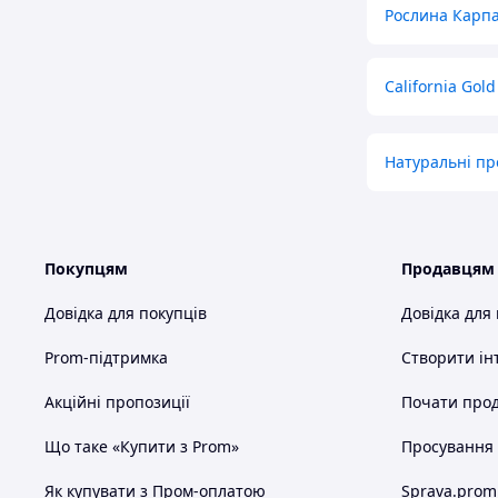
Рослина Карп
California Gold
Натуральні пр
Покупцям
Продавцям
Довідка для покупців
Довідка для
Prom-підтримка
Створити ін
Акційні пропозиції
Почати прод
Що таке «Купити з Prom»
Просування в
Як купувати з Пром-оплатою
Sprava.prom