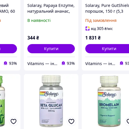
левий
Solaray, Papaya Enzyme,
Solaray, Pure GutShiel
АМО, 60
натуральний ананас,
порошок, 150 г (5,3
90 жувальних таблеток
унції)
я
В наявності
Під замовлення
305
від
₴
/міс
344
₴
1 831
₴
и
Купити
Купити
93%
93%
9
Vitamins — інтернет-магазин вітамінів та мінералів
Vitamins — інтернет-магазин вітамінів та мінералів