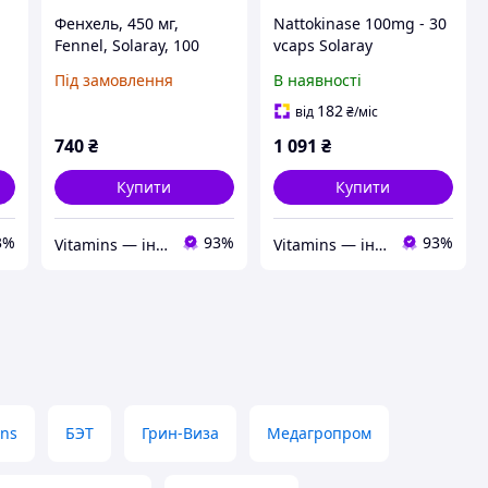
Фенхель, 450 мг,
Nattokinase 100mg - 30
Fennel, Solaray, 100
vcaps Solaray
,
вегетаріанських капсул
Під замовлення
В наявності
182
від
₴
/міс
740
₴
1 091
₴
Купити
Купити
3%
93%
93%
Vitamins — інтернет-магазин вітамінів та мінералів
Vitamins — інтернет-магазин вітамінів та мінералів
ons
БЭТ
Грин-Виза
Медагропром