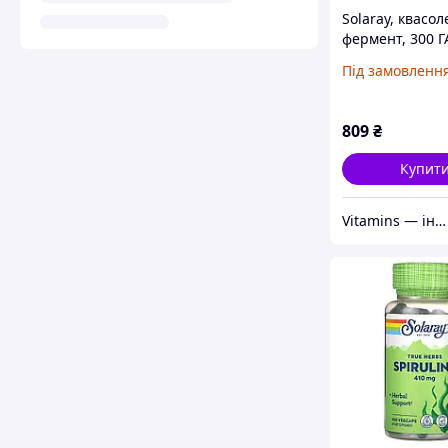
Solaray, квасо
фермент, 300 Г
капсул VegCap
Під замовленн
809
₴
Купит
Vitamins — інтернет-магазин вітамінів та мінералів