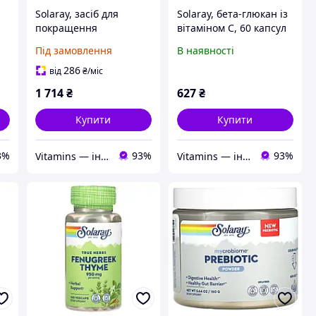
Solaray, засіб для
Solaray, бета-глюкан із
покращення
вітаміном C, 60 капсул
травлення та
VegCap
Під замовлення
В наявності
пробіотики, 60 капсул
VegCap
286
від
₴
/міс
1 714
₴
627
₴
Купити
Купити
3%
93%
93%
Vitamins — інтернет-магазин вітамінів та мінералів
Vitamins — інтернет-магазин вітамінів та мінералів