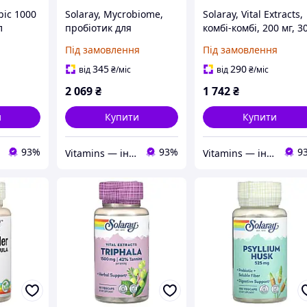
pic 1000
Solaray, Mycrobiome,
Solaray, Vital Extracts,
л
пробіотик для
комбі-комбі, 200 мг, 3
кишечника, 50 млрд
капсул VegCap
Під замовлення
Під замовлення
добавок, 30 капсул
VegCap
345
290
від
₴
/міс
від
₴
/міс
2 069
₴
1 742
₴
и
Купити
Купити
93%
93%
9
Vitamins — інтернет-магазин вітамінів та мінералів
Vitamins — інтернет-магазин вітамінів та мінералів