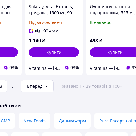
ла для
Solaray, Vital Extracts,
Лушпиння насіння
чного
трифала, 1500 мг, 90
подорожника, 525 мг,
ул
капсул VegCap (500 мг у
Psyllium Husk, Solaray
я
Під замовлення
В наявності
капсулі)
100 вегетаріанських
капсул
190
від
₴
/міс
1 140
₴
498
₴
и
Купити
Купити
93%
93%
9
Vitamins — інтернет-магазин вітамінів та мінералів
Vitamins — інтернет-магазин вітамінів та мінералів
3
...
Вперед
Показано 1 - 29 товарів з 100+
иробники
GMP
Now Foods
ДаникаФарм
Pure Encapsulati