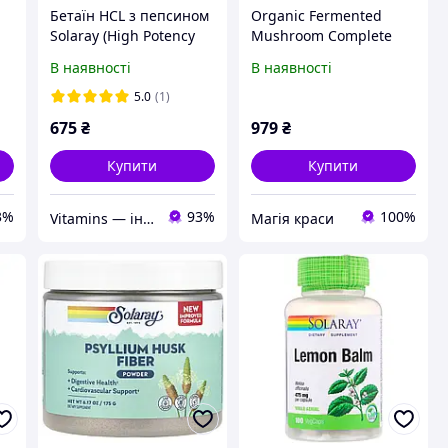
Бетаїн HCL з пепсином
Organic Fermented
Solaray (High Potency
Mushroom Complete
ул
Betaine HCL with
2000mg - 60g
В наявності
В наявності
Pepsin) 650 мг 100
вегетаріанських капсул
5.0
(1)
675
₴
979
₴
Купити
Купити
3%
93%
100%
Vitamins — інтернет-магазин вітамінів та мінералів
Магія краси