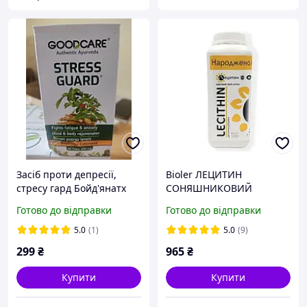
Засіб проти депресії,
Bioler ЛЕЦИТИН
стресу гард Бойд'янатх
СОНЯШНИКОВИЙ
Stress Guard Baidyanath,
ПОРОШОК 500 Г
Готово до відправки
Готово до відправки
60 капс
5.0
(1)
5.0
(9)
299
₴
965
₴
Купити
Купити