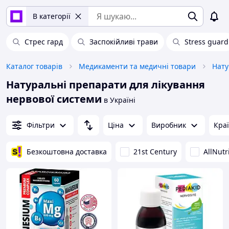
В категорії
Стрес гард
Заспокійливі трави
Stress guard
Каталог товарів
Медикаменти та медичні товари
Нату
Натуральні препарати для лікування
нервової системи
в Україні
Фільтри
Ціна
Виробник
Кра
Безкоштовна доставка
21st Century
AllNutr