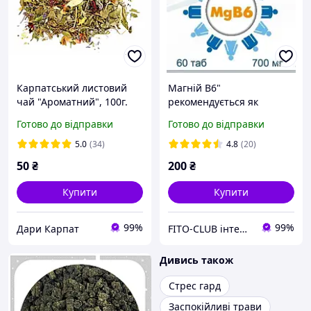
Карпатський листовий
Магній В6"
чай "Ароматний", 100г.
рекомендується як
джерело магнію та
Готово до відправки
Готово до відправки
вітаміну В6. магнію хелат
бісгліцинат 600 мг
5.0
(34)
4.8
(20)
50
₴
200
₴
Купити
Купити
99%
99%
Дари Карпат
FITO-CLUB інтернет-магазин
Дивись також
Стрес гард
Заспокійливі трави