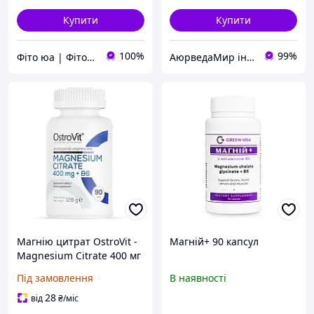
Купити
Купити
100%
99%
Фіто юа | Фітоаптека
АюрведаМир інтернет магазин для здоров'я та оригінальної продукції з Індії
Магнію цитрат OstroVit -
Магній+ 90 капсул
Magnesium Citrate 400 мг
+ B6 90 таблеток
Під замовлення
В наявності
28
від
₴
/міс