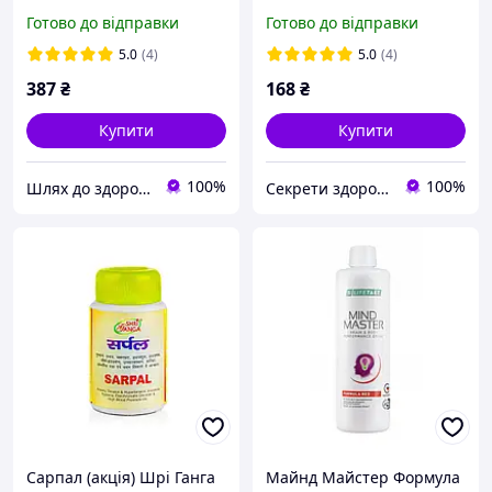
засвоєння 133 мг 90 капс
Готово до відправки
Готово до відправки
від нічних судом в ногах
Swanson США
5.0
(4)
5.0
(4)
387
₴
168
₴
Купити
Купити
100%
100%
Шлях до здоров'я
Секрети здоров'я Інтернет-магазин натуральних препаратів
Сарпал (акція) Шрі Ганга
Майнд Майстер Формула