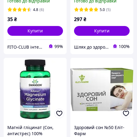
Готово до відправки
Готово до відправки
менопаузі Swanson США
4.8
(6)
5.0
(5)
35
₴
297
₴
Купити
Купити
99%
100%
FITO-CLUB інтернет-магазин
Шлях до здоров'я
Магній гліцинат (Сон,
Здоровий сон №50 Еліт-
антистрес) 100%
Фарм