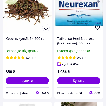
Корень кульбаби 500 гр
Таблетки Heel Neurexan
(Нейрексан), 50 шт -
гомеопатичний
Готово до відправки
Готово до відправки
натуральний засіб від
стресу і безсоння.
5.0
(11)
5.0
(1)
104
від
₴
/міс
350
₴
1 036
₴
Купити
Купити
100%
99%
Фіто юа | Фітоаптека
Pharmastore DISCOUNT