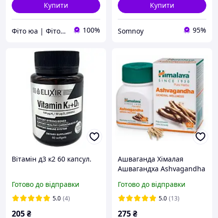
Купити
Купити
100%
95%
Фіто юа | Фітоаптека
Somnoy
Вітамін д3 к2 60 капсул.
Ашваганда Хімалая
Ашвагандха Ashvagandha
Himalaya, 60 таблеток
Готово до відправки
Готово до відправки
5.0
(4)
5.0
(13)
205
₴
275
₴