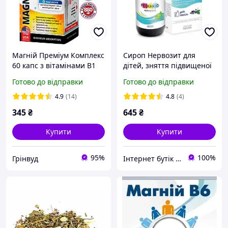
Магній Преміум Комплекс
Сироп Нервозит для
60 капс з вітамінами B1
дітей, зняття підвищеної
B6 B9 B12 | для серця та
збудливості та
Готово до відправки
Готово до відправки
нервової системи |
нервозності Pediakid,
підтримка енергії та м
125мл
4.9
(14)
4.8
(4)
язів
345
₴
645
₴
Купити
Купити
95%
100%
Грінвуд
Iнтернет бутiк Organic Paradise