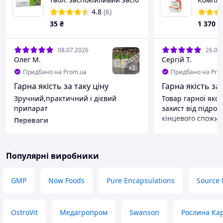
Б без Б
4.8
(6)
кислот
35
₴
1 370
₴
08.07.2026
26.06
Олег М.
Сергій Т.
+
2
Придбано на Prom.ua
Придбано на Pro
Гарна якість за таку ціну
Гарна якість за
Зручний,практичний і дієвий
Товар гарної якості
припарат
захист від підроб
кінцевого спожив
Переваги
Ціна
Переваги
Якість
Недоліки
Немає
Недоліки
Популярні виробники
Не виявив
GMP
Now Foods
Pure Encapsulations
Source 
OstroVit
Медагропром
Swanson
Рослина Ка