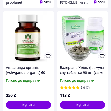
98%
99%
proplanet
FITO-CLUB інтернет-магазин
Ашваганда органік
Валеріана Хміль формула
(Ashvganda organic) 60
сну таблетки 90 шт (свіжі
таб - Maharishi. снимает
терміни)
Готово до відправки
Готово до відправки
стресс, улучшает память
Вітаноліди (не менше 5%)
5.0
(7)
250
₴
113
₴
Купити
Купити