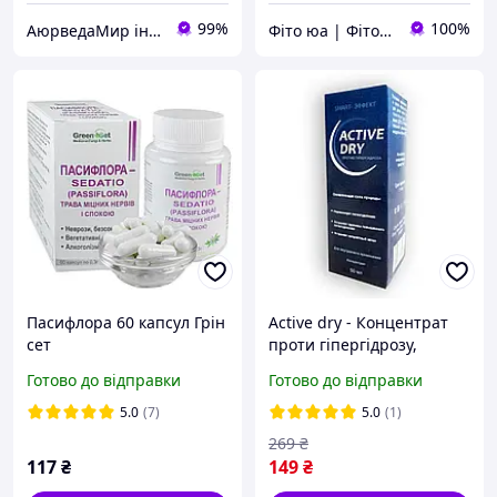
99%
100%
АюрведаМир інтернет магазин для здоров'я та оригінальної продукції з Індії
Фіто юа | Фітоаптека
Пасифлора 60 капсул Грін
Active dry - Концентрат
сет
проти гіпергідрозу,
пітливості (Актив Драй)
Готово до відправки
Готово до відправки
5.0
(7)
5.0
(1)
269
₴
117
₴
149
₴