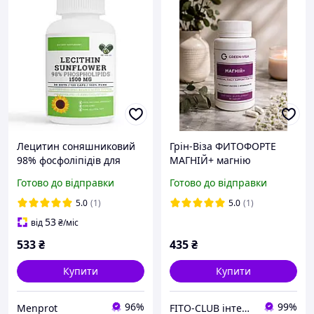
Лецитин соняшниковий
Грін-Віза ФИТОФОРТЕ
98% фосфоліпідів для
МАГНІЙ+ магнію
нервової системи у
глицинат, вітамін В6
Готово до відправки
Готово до відправки
капсулах envie lab
90капс
5.0
(1)
5.0
(1)
53
від
₴
/міс
533
₴
435
₴
Купити
Купити
96%
99%
Menprot
FITO-CLUB інтернет-магазин