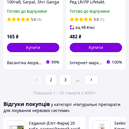
100таб; Sarpal, Shri Ganga
Ред LR/ЛР Lifetakt.
Поліпшення пам'яті.
Готово до відправки
Готово до відправки
Підвищення розумової
працездатності.
5.0
(4)
5.0
(1)
48
від
₴
/міс
165
₴
482
₴
Купити
Купити
99%
100%
Васантіка Аюрведа
Інтернет-маркет "БіоЖиття"
1
2
3
...
Показано 1 - 29 товарів з 4000+
Відгуки покупців
у категорії «Натуральні препарати
для лікування нервової системи»
Седанол (Еліт-Фарм) 20
Seeking
табл. заспокійливий засіб
Компле