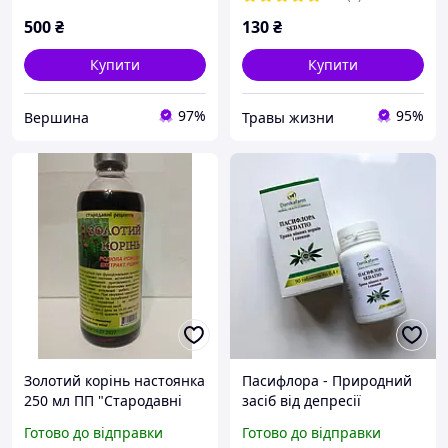
500
₴
130
₴
Купити
Купити
97%
95%
Вершина
Травы жизни
Золотий корінь настоянка
Пасифлора - Природний
250 мл ПП "Стародавні
засіб від депресії
рецепти"
(Danikafarm)
Готово до відправки
Готово до відправки
90таб.пасифлора