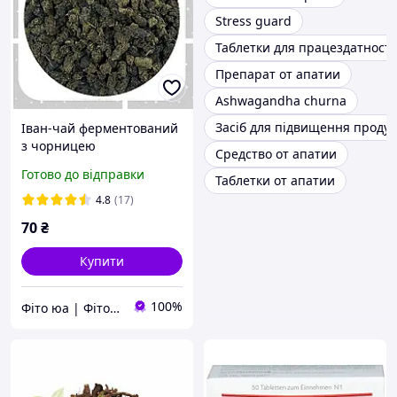
Stress guard
Таблетки для працездатності
Препарат от апатии
Ashwagandha churna
Засіб для підвищення продук
Іван-чай ферментований
з чорницею
Средство от апатии
гранульований 50 гр
Готово до відправки
Таблетки от апатии
4.8
(17)
70
₴
Купити
100%
Фіто юа | Фітоаптека