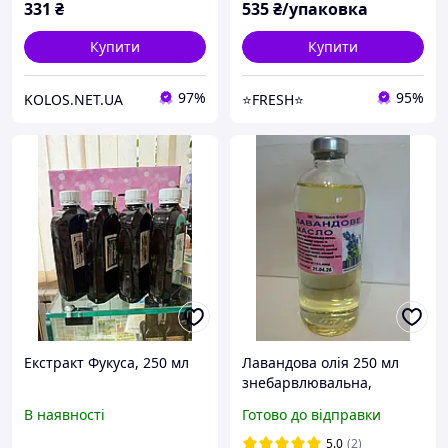
331
₴
535
₴/упаковка
Купити
Купити
97%
95%
KOLOS.NET.UA
⭐FRESH⭐
Екстракт Фукуса, 250 мл
Лавандова олія 250 мл
знебарвлювальна,
ранозагоювальна Україна
В наявності
Готово до відправки
5.0
(2)