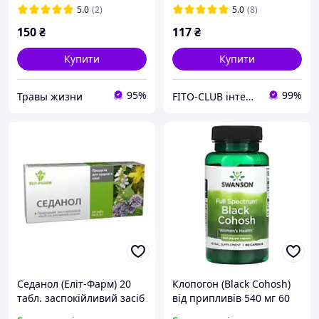
5.0
(2)
5.0
(8)
150
₴
117
₴
Купити
Купити
95%
99%
Травы жизни
FITO-CLUB інтернет-магазин
Седанол (Еліт-Фарм) 20
Клопогон (Black Cohosh)
табл. заспокійливий засіб
від припливів 540 мг 60
капс допомога при