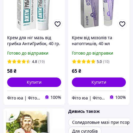
Крем для ніг мазь від
Крем від мозолів та
грибка АнтиГрибок, 40 гр.
натоптишів, 40 мл
Готово до відправки
Готово до відправки
4.8
(19)
5.0
(10)
58
₴
65
₴
Купити
Купити
100%
100%
Фіто юа | Фітоаптека
Фіто юа | Фітоаптека
Дивись також
Солидоловые мазі при псоріа
Для суглобів