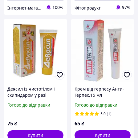
100%
97%
Інтернет-магазин "Домашня Аптечка"
Фітопродукт
Деясил із чистотілом і
Крем від герпесу Анти-
скипидаром у разі
Герпес,15 мл
уражень шкіри крем
Готово до відправки
Готово до відправки
бальзам 75 мл Еліксир
5.0
(1)
75
₴
65
₴
Купити
Купити