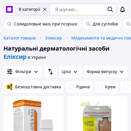
В категорії
Солидоловые мазі при псоріазі
Для суглобів
Каталог товарів
Эликсир
Медикаменти та медичні то
Натуральні дерматологічні засоби
Еліксир
в Україні
Фільтри
Ціна
Форма випуску
Безкоштовна доставка
Рідина
Крем