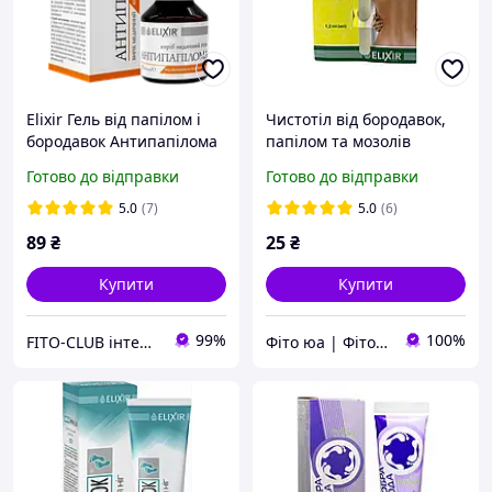
Elixir Гель від папілом і
Чистотіл від бородавок,
бородавок Антипапілома
папілом та мозолів
10 мл
Готово до відправки
Готово до відправки
5.0
(7)
5.0
(6)
89
₴
25
₴
Купити
Купити
99%
100%
FITO-CLUB інтернет-магазин
Фіто юа | Фітоаптека