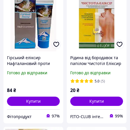
Гірський еліксир
Рідина від бородавок та
Нафталановий проти
папілом Чистотіл Еліксир
рожевого лишаю та
1.2мл
Готово до відправки
Готово до відправки
псоріазу 75 мл Еліксир
5.0
(5)
84
₴
20
₴
Купити
Купити
97%
99%
Фітопродукт
FITO-CLUB інтернет-магазин