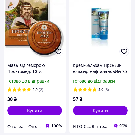
Мазь від геморою
Крем-бальзам Гірський
Проктомед, 10 мл
еліксир нафталановИй 75
мл
Готово до відправки
Готово до відправки
5.0
(2)
5.0
(3)
30
₴
57
₴
Купити
Купити
100%
99%
Фіто юа | Фітоаптека
FITO-CLUB інтернет-магазин