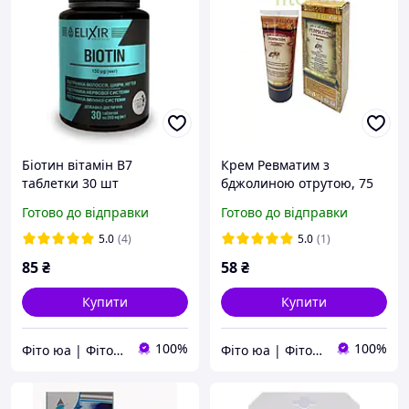
Біотин вітамін В7
Крем Ревматим з
таблетки 30 шт
бджолиною отрутою, 75
мл
Готово до відправки
Готово до відправки
5.0
(4)
5.0
(1)
85
₴
58
₴
Купити
Купити
100%
100%
Фіто юа | Фітоаптека
Фіто юа | Фітоаптека