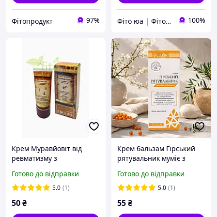
97%
100%
Фітопродукт
Фіто юа | Фітоаптека
Крем Муравйовіт від
Крем бальзам Гірський
ревматизму з
рятувальник муміє з
мурашиною кислотою,
обліпихою 75 мл
Готово до відправки
Готово до відправки
75мл
5.0
(1)
5.0
(1)
50
₴
55
₴