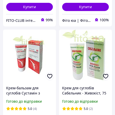
Купити
Купити
99%
100%
FITO-CLUB інтернет-магазин
Фіто юа | Фітоаптека
Крем-бальзам для
Крем для суглобів
суглобів Сустамін з
Сабельник - Живокіст, 75
хондроїтином 75 мл
мл
Готово до відправки
Готово до відправки
5.0
(4)
5.0
(2)