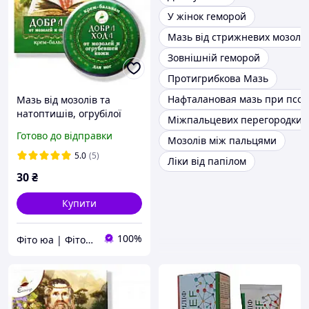
У жінок геморой
Мазь від стрижневих мозолів
Зовнішній геморой
Протигрибкова Мазь
Нафталановая мазь при псор
Мазь від мозолів та
натоптишів, огрубілої
Міжпальцевих перегородки д
шкіри Добра хода, 10 мл
Готово до відправки
Мозолів між пальцями
5.0
(5)
Ліки від папілом
30
₴
Купити
100%
Фіто юа | Фітоаптека