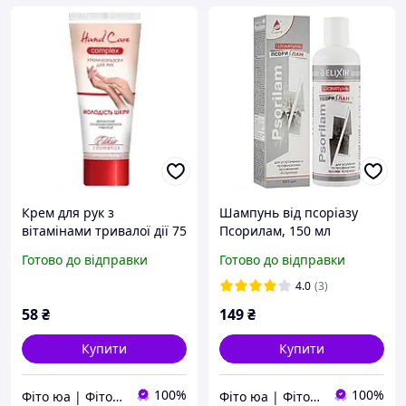
Крем для рук з
Шампунь від псоріазу
вітамінами тривалої дії 75
Псорилам, 150 мл
мл
Готово до відправки
Готово до відправки
4.0
(3)
58
₴
149
₴
Купити
Купити
100%
100%
Фіто юа | Фітоаптека
Фіто юа | Фітоаптека