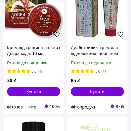
Крем від тріщин на п'ятах
Диабетрилиф крем для
Добра хода, 10 мл
відновлення шорсткою
шкіри тіла 75 мл Еліксир
Готово до відправки
Готово до відправки
5.0
(4)
5.0
(1)
30
₴
85
₴
Купити
Купити
100%
97%
Фіто юа | Фітоаптека
Фітопродукт