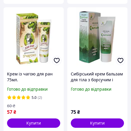
Крем із чагою для ран
Сибірський крем бальзам
75мл.
для тіла з борсучим і
ведмежевим жиром 75 мл
Готово до відправки
Готово до відправки
Еліксир
5.0
(2)
60
₴
57
₴
75
₴
Купити
Купити