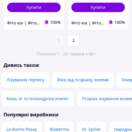
Купити
Купити
100%
100%
Фіто юа | Фітоаптека
Фіто юа | Фітоаптека
1
2
Показано 1 - 29 товарів з 40+
Дивись також
Лікування герпесу
Мазі від псоріазу, екземи
Гемо
Мазь от остеохондроза египет
Псоріаз лікування екзе
Популярні виробники
La Roche-Posay
Bioderma
Dr. Spiller
Народны