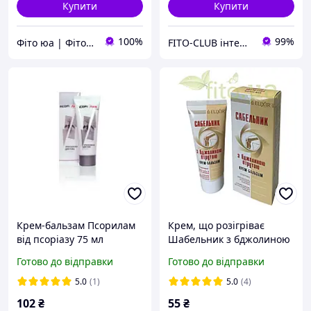
Купити
Купити
100%
99%
Фіто юа | Фітоаптека
FITO-CLUB інтернет-магазин
Крем-бальзам Псорилам
Крем, що розігріває
від псоріазу 75 мл
Шабельник з бджолиною
отрутою 75 мл
Готово до відправки
Готово до відправки
5.0
(1)
5.0
(4)
102
₴
55
₴