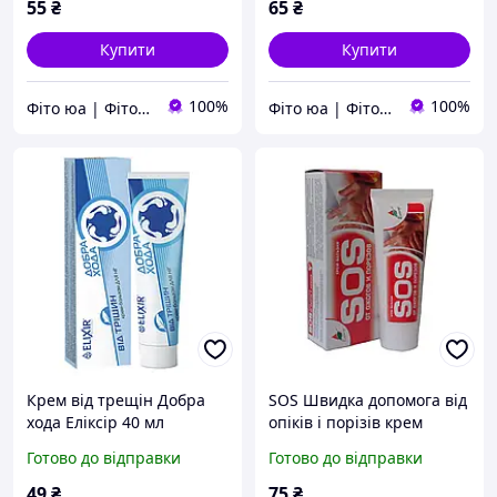
55
₴
65
₴
Купити
Купити
100%
100%
Фіто юа | Фітоаптека
Фіто юа | Фітоаптека
Крем від трещін Добра
SOS Швидка допомога від
хода Еліксір 40 мл
опіків і порізів крем
бальзам 75 мл Еліксир
Готово до відправки
Готово до відправки
49
₴
75
₴