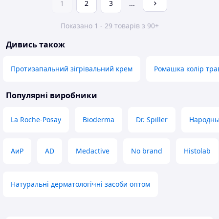
1
2
3
...
Показано 1 - 29 товарів з 90+
Дивись також
Протизапальний зігрівальний крем
Ромашка колір тра
Популярні виробники
La Roche-Posay
Bioderma
Dr. Spiller
Народны
АиР
AD
Medactive
No brand
Histolab
Натуральні дерматологічні засоби оптом