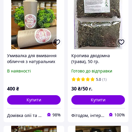
Умивалка для вмивання
Кропива дводомна
обличчя з натуральних
(трава), 50 гр.
компонентів 250мл
В наявності
Готово до відправки
5.0
(1)
400
₴
30
₴/50 г.
Купити
Купити
98%
100%
Домівка олії та меду
Фітодом, інтернет-магазин