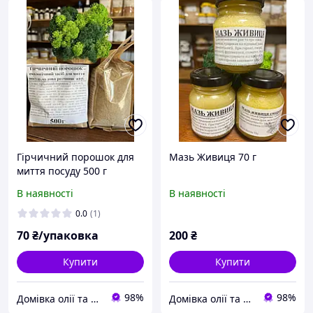
Гірчичний порошок для
Мазь Живиця 70 г
миття посуду 500 г
В наявності
В наявності
0.0
(1)
70
₴/упаковка
200
₴
Купити
Купити
98%
98%
Домівка олії та меду
Домівка олії та меду