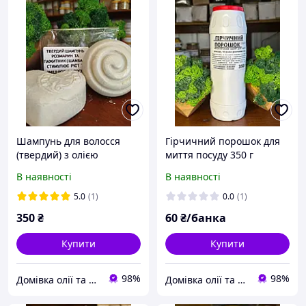
Шампунь для волосся
Гірчичний порошок для
(твердий) з олією
миття посуду 350 г
розмарину 100 г
В наявності
В наявності
5.0
(1)
0.0
(1)
350
₴
60
₴/банка
Купити
Купити
98%
98%
Домівка олії та меду
Домівка олії та меду