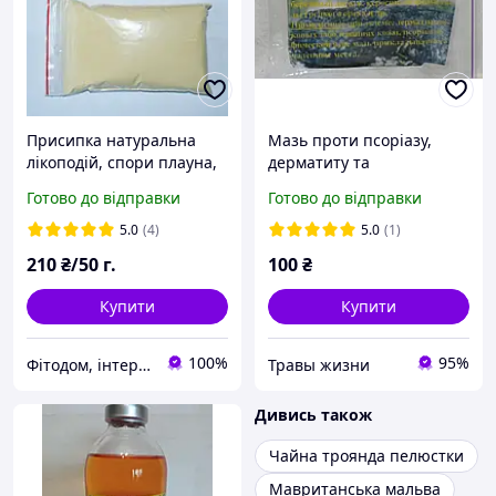
Присипка натуральна
Мазь проти псоріазу,
лікоподій, спори плауна,
дерматиту та
пилок плауна, дереза 50 г
нейродерміту 50 мл
Готово до відправки
Готово до відправки
"Трави життя"
5.0
(4)
5.0
(1)
210
₴/50 г.
100
₴
Купити
Купити
100%
95%
Фітодом, інтернет-магазин
Травы жизни
Дивись також
Чайна троянда пелюстки
Мавританська мальва