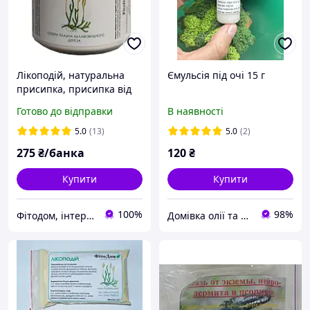
Лікоподій, натуральна
Ємульсія під очі 15 г
присипка, присипка від
опрілостей та пролежнів,
Готово до відправки
В наявності
50 гр.
5.0
(13)
5.0
(2)
275
₴/банка
120
₴
Купити
Купити
100%
98%
Фітодом, інтернет-магазин
Домівка олії та меду