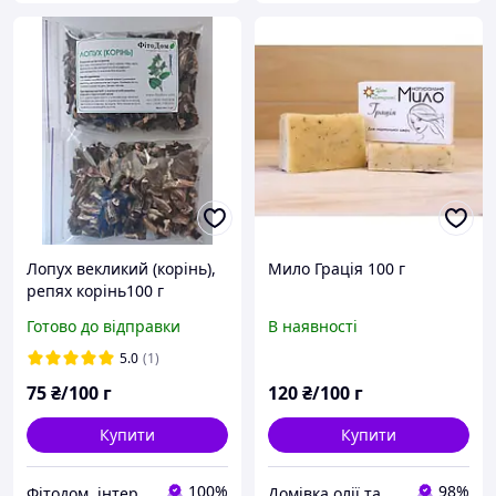
Лопух векликий (корінь),
Мило Грація 100 г
репях корінь100 г
Готово до відправки
В наявності
5.0
(1)
75
₴/100 г
120
₴/100 г
Купити
Купити
100%
98%
Фітодом, інтернет-магазин
Домівка олії та меду