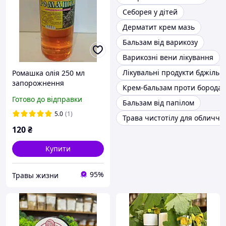
Себорея у дітей
Дерматит крем мазь
Бальзам від варикозу
Варикозні вени лікування
Лікувальні продукти бджільн
Ромашка олія 250 мл
запорожнення
Крем-бальзам проти бородаво
Готово до відправки
Бальзам від папілом
5.0
(1)
Трава чистотілу для обличчя
120
₴
Купити
95%
Травы жизни