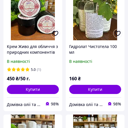
Крем Живо для обличчя з
Гидролат Чистотела 100
природних компонентів
мл
50г
В наявності
В наявності
5.0
(1)
450
₴/50 г.
160
₴
Купити
Купити
98%
98%
Домівка олії та меду
Домівка олії та меду