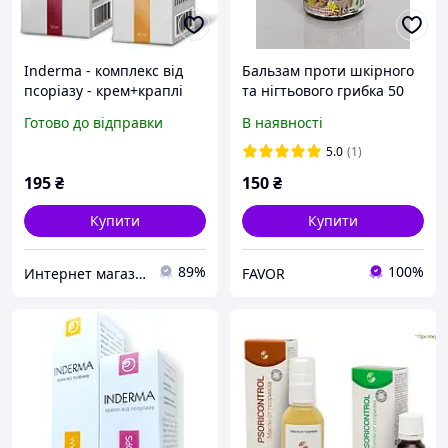
Inderma - комплекс від
Бальзам проти шкірного
псоріазу - крем+краплі
та нігтьового грибка 50
(Индерма), Боби
мл
Готово до відправки
В наявності
5.0
(1)
195
₴
150
₴
Купити
Купити
89%
100%
Интернет магазин " Боби "
FAVOR