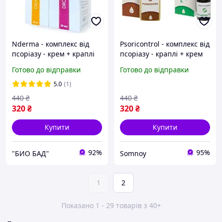
Nderma - комплекс від
Psoricontrol - комплекс від
псоріазу - крем + краплі
псоріазу - краплі + крем
(Індерма)
(Псоріконтрол)
Готово до відправки
Готово до відправки
5.0
(1)
440
₴
440
₴
320
₴
320
₴
Купити
Купити
92%
95%
"БИО БАД"
Somnoy
1
2
Показано 1 - 29 товарів з 40+