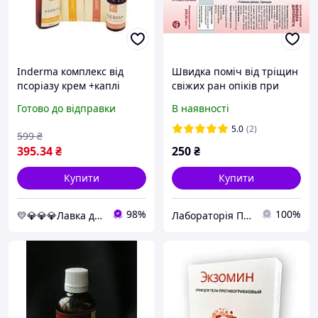
Inderma комплекс від
Швидка поміч від тріщин
псоріазу крем +каплі
свіжих ран опіків при
(Індерма)
кровотечах грибкових
Готово до відправки
В наявності
інфю.порізах , мозолях,
пролежнях
5.0
(2)
599
₴
395
.34
₴
250
₴
Купити
Купити
98%
100%
💛💎💎💎Лавка для здоров"я топ 💛💎💎💎
Лабораторія Прайд