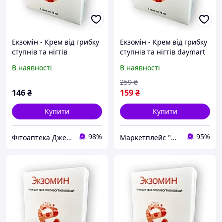
Екзомін - Крем від грибку
Екзомін - Крем від грибку
ступнів та нігтів
ступнів та нігтів daymart
В наявності
В наявності
259
₴
146
₴
159
₴
Купити
Купити
98%
95%
Фітоаптека Джерело здоров'я
Маркетплейс "Daymart" товары от производителей Украины, Европы и Азии