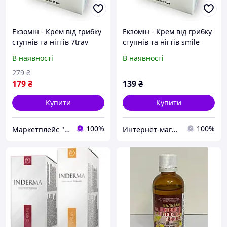
Екзомін - Крем від грибку
Екзомін - Крем від грибку
ступнів та нігтів 7trav
ступнів та нігтів smile
В наявності
В наявності
279
₴
179
₴
139
₴
Купити
Купити
100%
100%
Маркетплейс "7 Трав" товары от производителей Украины, Европы и Азии
Интернет-магазин "Smile"