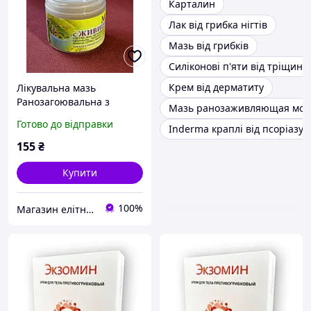
Карталин
Лак від грибка нігтів
Мазь від грибків
Силіконові п'яти від тріщин
Крем від дерматиту
Лікувальна мазь
Ранозагоювальна з
Мазь ранозаживляющая мон
живицею та травами
Готово до відправки
Inderma краплі від псоріазу 
Монастирська 75 г
155
₴
Купити
100%
Магазин елітної парфумерії та косметики "Престиж"