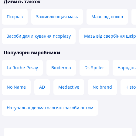
Дивись також
Псоріаз
Заживляющая мазь
Мазь від опіків
Засоби для лікування псоріазу
Мазь від свербіння шкір
Популярні виробники
La Roche-Posay
Bioderma
Dr. Spiller
Народны
No Name
AD
Medactive
No brand
Histo
Натуральні дерматологічні засоби оптом