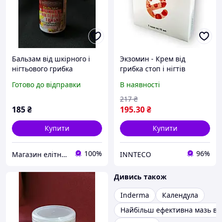
Бальзам від шкірного і
Экзомин - Крем від
нігтьового грибка
грибка стоп і нігтів
Монастирський 50 мл
(Exomin)
Готово до відправки
В наявності
217
₴
185
₴
195
.30
₴
Купити
Купити
100%
96%
Магазин елітної парфумерії та косметики "Престиж"
INNTECO
Дивись також
Inderma
Календула
Найбільш ефективна мазь від