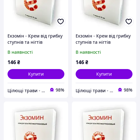
Екзомін - Крем від грибку
Екзомін - Крем від грибку
ступнів та нігтів
ступнів та нігтів
В наявності
В наявності
146
₴
146
₴
Купити
Купити
98%
98%
Цілющі трави - товари для здоров'я та краси
Цілющі трави - товари для здоров'я та краси