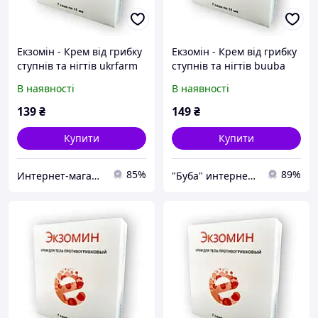
Екзомін - Крем від грибку
Екзомін - Крем від грибку
ступнів та нігтів ukrfarm
ступнів та нігтів buuba
В наявності
В наявності
139
₴
149
₴
Купити
Купити
85%
89%
Интернет-магазин "УкрФарм" - Официальный сайт в Украине оригинальных товаров для красоты и здоровья.
"Буба" интернет магазин