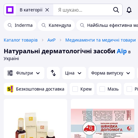
В категорії
Inderma
Календула
Найбільш ефективна маз
Каталог товарів
АиР
Медикаменти та медичні товари
Натуральні дерматологічні засоби
Аїр
в
Україні
Фільтри
Ціна
Форма випуску
Безкоштовна доставка
Крем
Мазь
Р