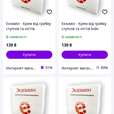
Екзомін - Крем від грибку
Екзомін - Крем від грибку
ступнів та нігтів
ступнів та нігтів bobi
mebelime
В наявності
В наявності
139
₴
139
₴
Купити
Купити
91%
89%
Интернет-магазин «МебеЛайм» - мебель и товары для дома по Дропшиппингу
Интернет магазин " Боби "