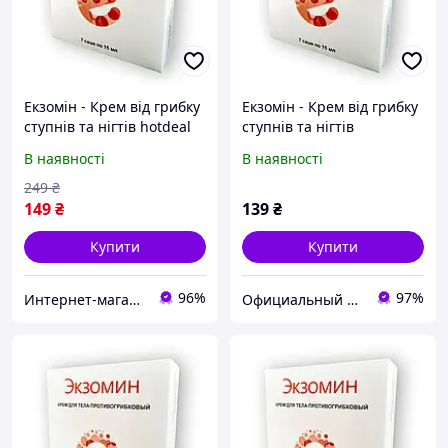
Екзомін - Крем від грибку
Екзомін - Крем від грибку
ступнів та нігтів hotdeal
ступнів та нігтів
greenpharm
В наявності
В наявності
249
₴
149
₴
139
₴
Купити
Купити
96%
97%
Интернет-магазин "hotdeal"
Официальный магазин "ГринФарм" оригинальные препараты для красоты и здоровья в Украине!