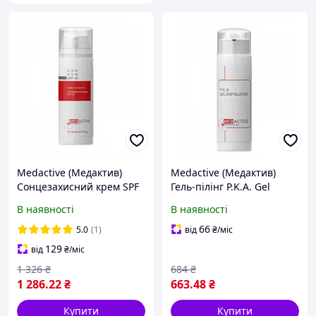
Medactive (Медактив)
Medactive (Медактив)
Сонцезахисний крем SPF
Гель-пілінг P.K.A. Gel
50 U.V.A./U.V.B. для
Exfoliator з фруктовими
В наявності
В наявності
обличчя та шиї, 150 мл
кислотами для обличчя,
50 мл
66
5.0
(1)
від
₴
/міс
129
від
₴
/міс
1 326
₴
684
₴
1 286
.22
₴
663
.48
₴
Купити
Купити