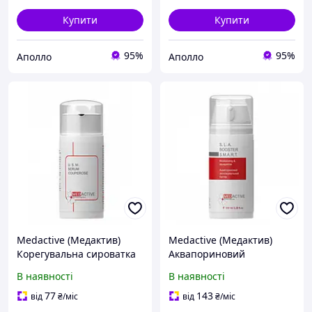
Купити
Купити
95%
95%
Аполло
Аполло
Medactive (Медактив)
Medactive (Медактив)
Корегувальна сироватка
Аквапориновий
U.S.M. Serum Couperose
зволожувальний бустер
В наявності
В наявності
anti-couperose для
S.L.A. Booster S.M.A.R.T.,
обличчя, 30 мл
100 мл
77
143
від
₴
/міс
від
₴
/міс