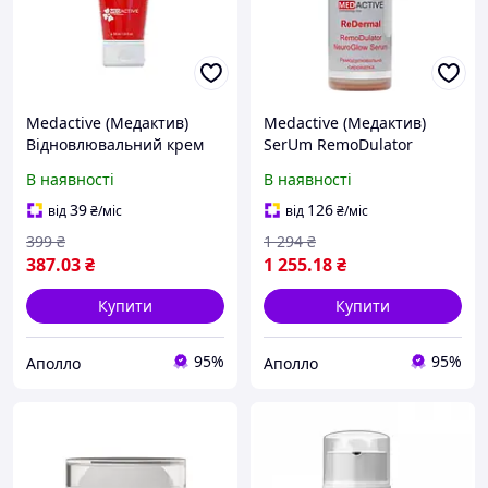
Medactive (Медактив)
Medactive (Медактив)
Відновлювальний крем
SerUm RemoDulator
для рук C.N.D. LUX, 50 мл
NeuroGlow / SERUM
В наявності
В наявності
ReDERMAL
Ремодулювальна
39
126
від
₴
/міс
від
₴
/міс
сироватка для обличчя,
399
₴
1 294
₴
30 мл
387
.03
₴
1 255
.18
₴
Купити
Купити
95%
95%
Аполло
Аполло