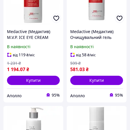
Medactive (Медактив)
Medactive (Медактив)
M.V.P. ICE EYE CREAM
Очищувальний гель
Регенерувальний крем
D.S.N. Cleansing Gel для
В наявності
В наявності
під очі з SPF 10, 100 мл
сухої та нормальної
шкіри, 200 мл
119
58
від
₴
/міс
від
₴
/міс
1 231
₴
599
₴
1 194
.07
₴
581
.03
₴
Купити
Купити
95%
95%
Аполло
Аполло