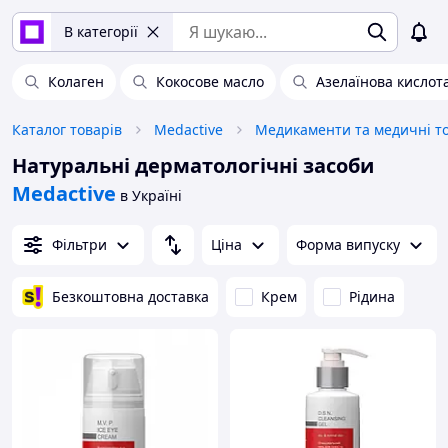
В категорії
Колаген
Кокосове масло
Азелаїнова кислот
Каталог товарів
Medactive
Медикаменти та медичні т
Натуральні дерматологічні засоби
Medactive
в Україні
Фільтри
Ціна
Форма випуску
Безкоштовна доставка
Крем
Рідина