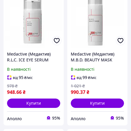
Medactive (Медактив)
Medactive (Медактив)
R.L.C. ICE EYE SERUM
M.B.D. BEAUTY MASK
Біоміметична колагенова
Живильна маска для сухої
В наявності
В наявності
сироватка під очі, 30 мл
та нормальної шкіри, 50
мл
95
99
від
₴
/міс
від
₴
/міс
978
₴
1 021
₴
948
.66
₴
990
.37
₴
Купити
Купити
95%
95%
Аполло
Аполло