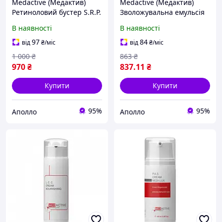
Medactive (Медактив)
Medactive (Медактив)
Ретиноловий бустер S.R.P.
Зволожувальна емульсія
Booster Lipo Retinol 4%
A.N.B. Emulsion Universal
В наявності
В наявності
для обличчя, 30 мл
SPF 30 для обличчя, 50 мл
97
84
від
₴
/міс
від
₴
/міс
1 000
₴
863
₴
970
₴
837
.11
₴
Купити
Купити
95%
95%
Аполло
Аполло