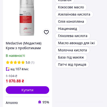
Кокосове масло
Азелаїнова кислота
Олія конопляна
Ніацинамід
Гліколева кислота
Масло авокадо для їжі
Medactive (Медактив)
Крем з пробіотиками
Молочна кислота
P.B.B. Cream Pro Bio
В наявності
База під макіяж
Balance для обличчя, 100
мл
5.0
(1)
Патчі від прищів
107
від
₴
/міс
1 104
₴
1 070
.88
₴
Купити
95%
Аполло