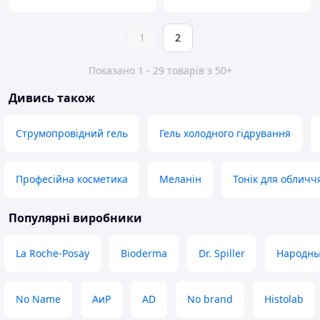
1
2
Показано 1 - 29 товарів з 50+
Дивись також
Струмопровідний гель
Гель холодного гідрування
Професійна косметика
Меланін
Тонік для обличч
Популярні виробники
La Roche-Posay
Bioderma
Dr. Spiller
Народны
No Name
АиР
AD
No brand
Histolab