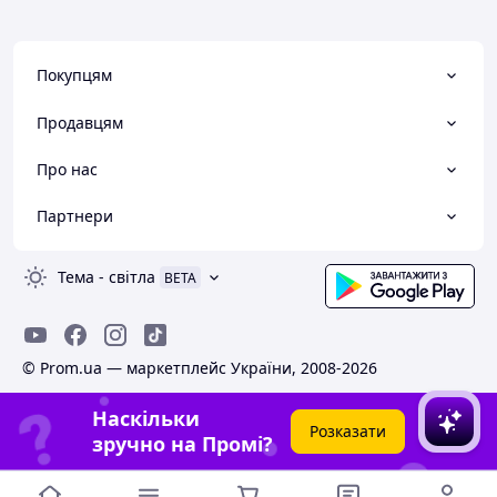
Покупцям
Продавцям
Про нас
Партнери
Тема
-
світла
BETA
© Prom.ua — маркетплейс України, 2008-2026
Наскільки
Розказати
зручно на Промі?