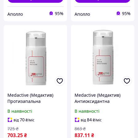
95%
95%
Аполло
Аполло
Medactive (Медактив)
Medactive (Медактив)
Протизапальна
Антиоксидантна
сироватка A.B.N. Serum
освітлювальна сироватка
В наявності
В наявності
Anti Acne для проблемної
B.X.P. Serum Brightening
шкіри, 30 мл
для обличчя, 30 мл
70
84
від
₴
/міс
від
₴
/міс
725
₴
863
₴
703
.25
₴
837
.11
₴