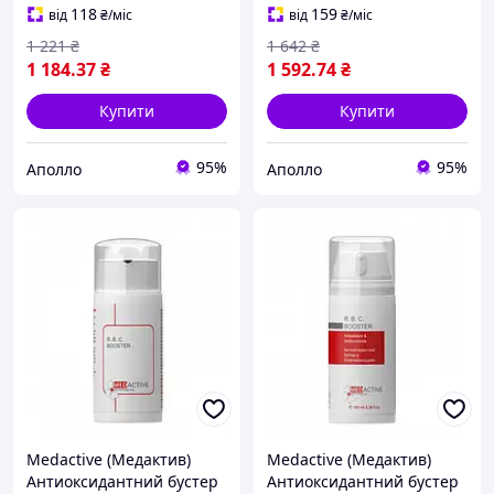
для обличчя, 30 мл
для обличчя, 100 мл
118
159
від
₴
/міс
від
₴
/міс
1 221
₴
1 642
₴
1 184
.37
₴
1 592
.74
₴
Купити
Купити
95%
95%
Аполло
Аполло
Medactive (Медактив)
Medactive (Медактив)
Антиоксидантний бустер
Антиоксидантний бустер