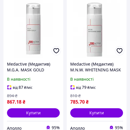
Medactive (Медактив)
Medactive (Медактив)
M.G.A. MASK GOLD
M.N.W. WHITENING MASK
Універсальна маска для
Антиоксидантна маска з
В наявності
В наявності
обличчя та декольте, 50
освітлювальним ефектом,
мл
50 мл
87
79
від
₴
/міс
від
₴
/міс
894
₴
810
₴
867
.18
₴
785
.70
₴
Купити
Купити
95%
95%
Аполло
Аполло