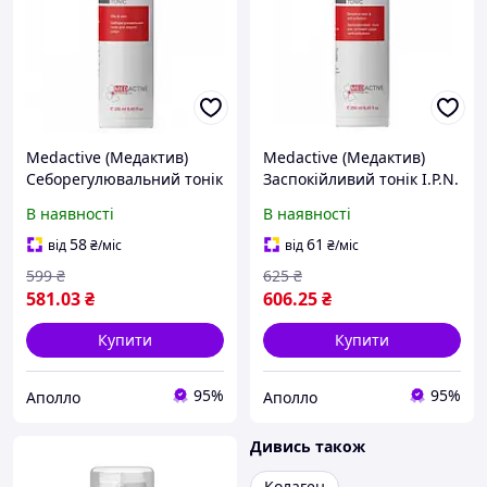
Medactive (Медактив)
Medactive (Медактив)
Себорегулювальний тонік
Заспокійливий тонік I.P.N.
C.L.M. Lotion Tonic для
Lotion Tonic anti-pollution
В наявності
В наявності
жирної шкіри, 250 мл
для чутливої шкіри, 250
мл
58
61
від
₴
/міс
від
₴
/міс
599
₴
625
₴
581
.03
₴
606
.25
₴
Купити
Купити
95%
95%
Аполло
Аполло
Дивись також
Колаген