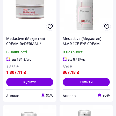
Medactive (Медактив)
Medactive (Медактив)
CREAM ReDERMAL /
M.V.P. ICE EYE CREAM
Peptide Anti Age
Регенерувальний крем
В наявності
В наявності
Пептидний
під очі з SPF 10, 30 мл
оновлювальний крем для
181
87
від
₴
/міс
від
₴
/міс
обличчя, 30 мл
1 863
₴
894
₴
1 807
.11
₴
867
.18
₴
Купити
Купити
95%
95%
Аполло
Аполло