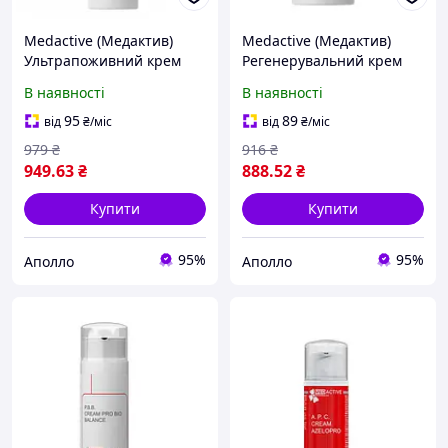
Medactive (Медактив)
Medactive (Медактив)
Ультрапоживний крем
Регенерувальний крем
L.C.C. Cream Nourishing з
P.A.S. Cream Medi Lux з
В наявності
В наявності
церамідами для обличчя,
антиоксидантами та
50 мл
біофлавоноїдами, 100 мл
95
89
від
₴
/міс
від
₴
/міс
979
₴
916
₴
949
.63
₴
888
.52
₴
Купити
Купити
95%
95%
Аполло
Аполло