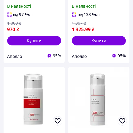
R.B.C. Booster з
R.B.C. Booster з
В наявності
В наявності
біофлавоноїдами для
біофлавоноїдами для
обличчя, 30 мл
обличчя, 100 мл
97
133
від
₴
/міс
від
₴
/міс
1 000
₴
1 367
₴
970
₴
1 325
.99
₴
Купити
Купити
95%
95%
Аполло
Аполло