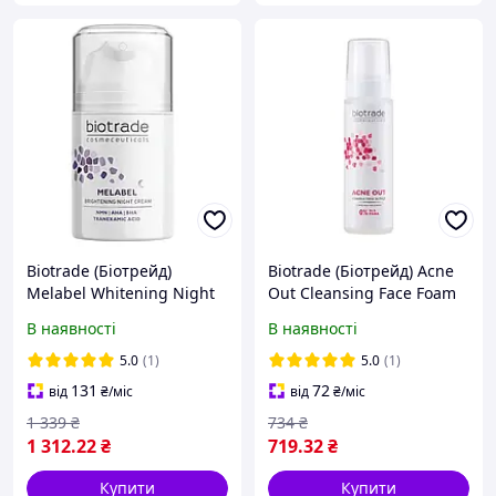
Biotrade (Біотрейд)
Biotrade (Біотрейд) Acne
Melabel Whitening Night
Out Cleansing Face Foam
Cream нічний
ніжна пінка для
В наявності
В наявності
освітлювальний крем для
очищення комбінованої
обличчя зі шкірою з
та схильної до акне шкіри
5.0
(1)
5.0
(1)
гіперпігментацією, 50 мл
обличчя, 150 мл
131
72
від
₴
/міс
від
₴
/міс
1 339
₴
734
₴
1 312
.22
₴
719
.32
₴
Купити
Купити