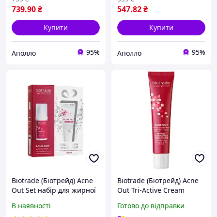
739
.90
₴
547
.82
₴
Купити
Купити
95%
95%
Аполло
Аполло
Biotrade (Біотрейд) Acne
Biotrade (Біотрейд) Acne
Out Set набір для жирної
Out Tri-Active Cream
та проблемної шкіри
триактивний крем проти
В наявності
Готово до відправки
обличчя (активний крем
акне та постакне з