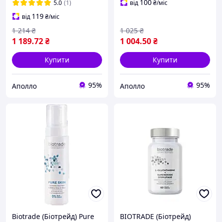
30 мл + ніжний кисневий
ретинолом, азелаїновою
100
5.0
(1)
від
₴
/міс
гель 50 мл)
кислотою та ніаци
119
від
₴
/міс
1 214
₴
1 025
₴
1 189
.72
₴
1 004
.50
₴
Купити
Купити
95%
95%
Аполло
Аполло
Biotrade (Біотрейд) Pure
BIOTRADE (Біотрейд)