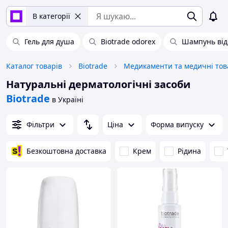
В категорії
Гель для душа
Biotrade odorex
Шампунь від
Каталог товарів
Biotrade
Медикаменти та медичні то
Натуральні дерматологічні засоби
Biotrade
в Україні
Фільтри
Ціна
Форма випуску
Безкоштовна доставка
Крем
Рідина