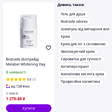
Дивись також
Гель для душа
Biotrade odorex
Шампунь від випадіння воло
Крем
Крем для ніг з сечовиною
Зволожуючий крем
Сироватка для гучності
Biotrade (Біотрейд)
Melabel Whitening Day
Антиперспірант
Cream SPF50+
В наявності
Азелаїнова кислота крем
відбілювальний денний
крем для обличчя, 50 мл
5.0
(5)
Професійна косметика
128
від
₴
/міс
1 306
₴
1 279
.88
₴
Купити