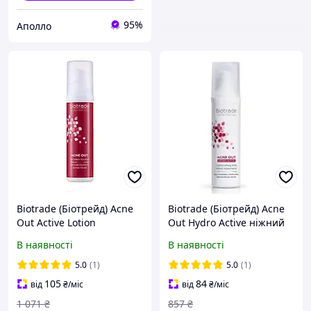
95%
Аполло
Biotrade (Біотрейд) Acne
Biotrade (Біотрейд) Acne
Out Active Lotion
Out Hydro Active ніжний
активний лосьйон для
зволожувальний та
В наявності
В наявності
проблемної шкіри з
заспокійливий крем для
запальними формами
проблемної шкіри
5.0
(1)
5.0
(1)
акне, 60 мл
обличчя, 60 мл
105
84
від
₴
/міс
від
₴
/міс
1 071
₴
857
₴