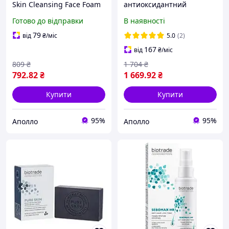
Skin Cleansing Face Foam
антиоксидантний
пінка для делікатного
комплекс L глутатіон 200
Готово до відправки
В наявності
вмивання, 150 мл
мг +
супероксиддисмутаза, 60
79
від
₴
/міс
5.0
(2)
таб омолодження та
167
від
₴
/міс
проти пігментації
809
₴
1 704
₴
792
.82
₴
1 669
.92
₴
Купити
Купити
95%
95%
Аполло
Аполло