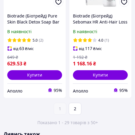
Biotrade (Біотрейд) Pure
Biotrade (Біотрейд)
Skin Black Detox Soap Bar
Sebomax HR Anti-Hair Loss
мило-детокс для обличчя
Tonic тонізувальний
В наявності
В наявності
та тіла, 100 г
лосьйон проти випадіння
волосся, 75 мл
5.0
(2)
4.0
(1)
63
117
від
₴
/міс
від
₴
/міс
649
₴
1 192
₴
629
.53
₴
1 168
.16
₴
Купити
Купити
95%
95%
Аполло
Аполло
1
2
Показано 1 - 29 товарів з 50+
Дивись також