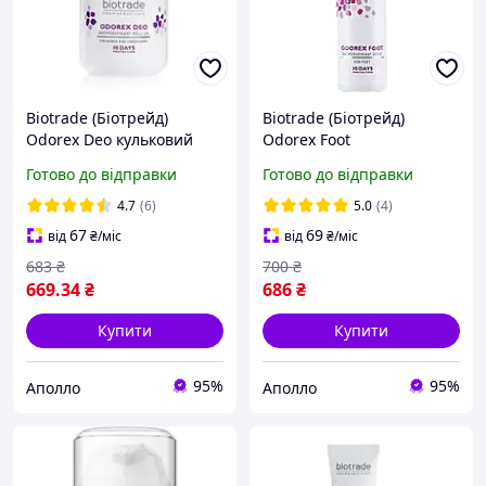
Biotrade (Біотрейд)
Biotrade (Біотрейд)
Odorex Deo кульковий
Odorex Foot
антиперспірант для тіла
Antiperspirant Spray
Готово до відправки
Готово до відправки
тривалої дії, 10 днів без
спрей для ніг тривалої дії,
поту та запаху, 40 мл
40 мл
4.7
(6)
5.0
(4)
67
69
від
₴
/міс
від
₴
/міс
683
₴
700
₴
669
.34
₴
686
₴
Купити
Купити
95%
95%
Аполло
Аполло