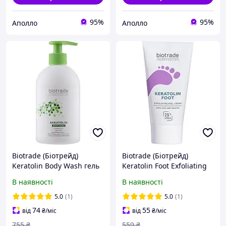
95%
95%
Аполло
Аполло
Biotrade (Біотрейд)
Biotrade (Біотрейд)
Keratolin Body Wash гель
Keratolin Foot Exfoliating
для душу з сечовиною
Heel Cream
В наявності
В наявності
10% та молочною
відлущувальний крем для
кислотою, для сухої та
ніг та п ят із сечовиною
5.0
(1)
5.0
(1)
чутливої шкіри, 400 мл
25%, для пом якшення
74
55
від
₴
/міс
від
₴
/міс
755
₴
559
₴