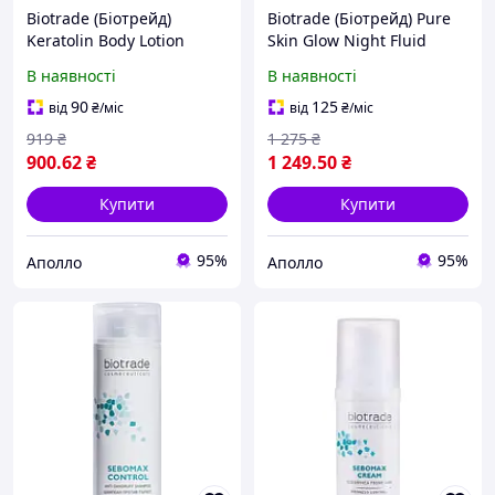
Biotrade (Біотрейд)
Biotrade (Біотрейд) Pure
Keratolin Body Lotion
Skin Glow Night Fluid
лосьйон для тіла з
нічний флюїд з
В наявності
В наявності
сечовиною 12%,
гіалуроновою кислотою
інтенсивне зволоження,
та пептидами, 50 мл
90
125
від
₴
/міс
від
₴
/міс
400 мл
919
₴
1 275
₴
900
.62
₴
1 249
.50
₴
Купити
Купити
95%
95%
Аполло
Аполло