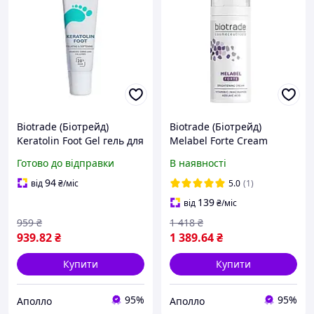
Biotrade (Біотрейд)
Biotrade (Біотрейд)
Keratolin Foot Gel гель для
Melabel Forte Cream
ніг проти мозолів,
відбілювальний крем для
Готово до відправки
В наявності
натоптишів і бородавок,
обличчя зі стійкою
15 мл
гіперпігментацією, 30 мл
94
від
₴
/міс
5.0
(1)
139
від
₴
/міс
959
₴
1 418
₴
939
.82
₴
1 389
.64
₴
Купити
Купити
95%
95%
Аполло
Аполло