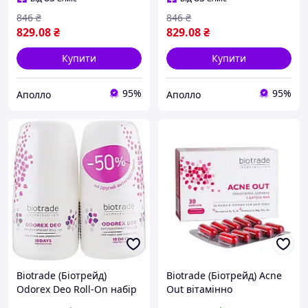
акне, 60 мл догля
846
₴
846
₴
829
.08
₴
829
.08
₴
Купити
Купити
95%
95%
Аполло
Аполло
Biotrade (Біотрейд)
Biotrade (Біотрейд) Acne
Odorex Deo Roll-On набір
Out вітамінно
антиперспірантів
мінеральний комплекс