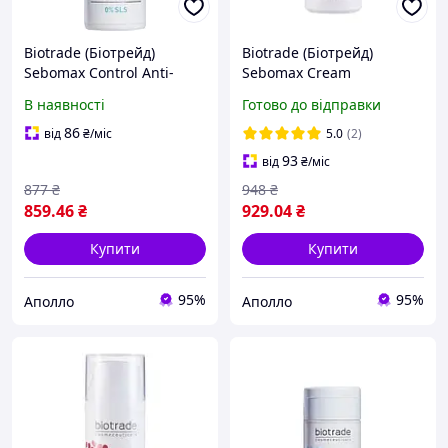
Biotrade (Біотрейд)
Biotrade (Біотрейд)
Sebomax Control Anti-
Sebomax Cream
Dandruff Shampoo
заспокійливий крем для
В наявності
Готово до відправки
шампунь проти лупи, 200
обличчя при
мл
себорейному дерматиті,
86
від
₴
/міс
5.0
(2)
30 мл
93
від
₴
/міс
877
₴
948
₴
859
.46
₴
929
.04
₴
Купити
Купити
95%
95%
Аполло
Аполло