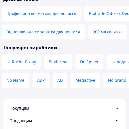
Професійна косметика для волосся
Biotrade Odorex De
Відновлююча сироватка для волосся
200 мл склянка
Популярні виробники
La Roche-Posay
Bioderma
Dr. Spiller
Народны
No Name
АиР
AD
Medactive
No brand
Покупцям
Продавцям