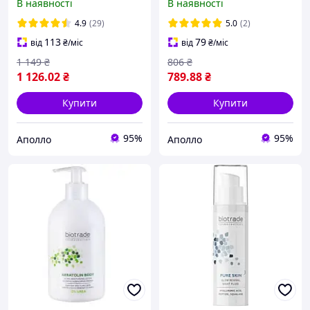
В наявності
В наявності
кулькових тривалої дії,
для жирної та проблемної
2×40 мл
шкіри, капсули від акне,
4.9
(29)
5.0
(2)
30 шт догляд і зах
113
79
від
₴
/міс
від
₴
/міс
1 149
₴
806
₴
1 126
.02
₴
789
.88
₴
Купити
Купити
95%
95%
Аполло
Аполло