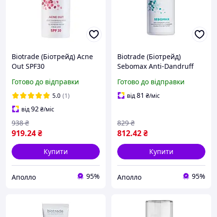
Biotrade (Біотрейд) Acne
Biotrade (Біотрейд)
Out SPF30
Sebomax Anti-Dandruff
відновлювальний крем
Lotion лосьйон проти
Готово до відправки
Готово до відправки
для обличчя зі шкірою з
лупи та себорейного
видимими дефектами та
дерматиту, 100 мл
81
5.0
(1)
від
₴
/міс
плямами постакне, 30 мл
92
від
₴
/міс
938
₴
829
₴
919
.24
₴
812
.42
₴
Купити
Купити
95%
95%
Аполло
Аполло