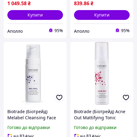
1 049
.58
₴
839
.86
₴
Купити
Купити
95%
95%
Аполло
Аполло
Biotrade (Біотрейд)
Biotrade (Біотрейд) Acne
Melabel Cleansing Face
Out Mattifying Tonic
Foam пінка для вмивання
матуючий тонік для
Готово до відправки
Готово до відправки
з відбілювальним
жирної та проблемної
ефектом, 150 мл
шкіри, при легких формах
83
83
від
₴
/міс
від
₴
/міс