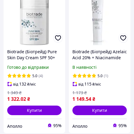
Biotrade (Біотрейд) Pure
Biotrade (Біотрейд) Azelaic
Skin Day Cream SPF 50+
Acid 20% + Niacinamide
денний
6% крем для обличчя, 30
Готово до відправки
В наявності
ревіталізувальний крем
мл
для обличчя проти
5.0
(4)
5.0
(1)
перших ознак старіння,
132
115
від
₴
/міс
від
₴
/міс
50 мл
1 349
₴
1 173
₴
1 322
.02
₴
1 149
.54
₴
Купити
Купити
95%
95%
Аполло
Аполло