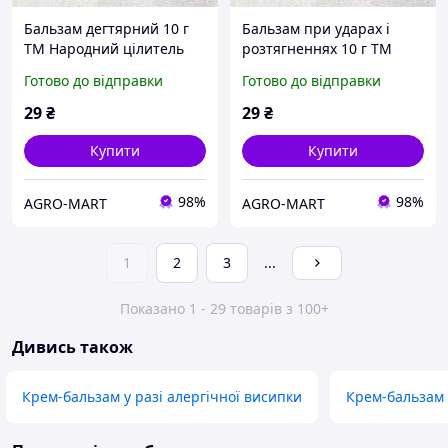
Бальзам дегтярний 10 г
Бальзам при ударах і
ТМ Народний цілитель
розтягненнях 10 г ТМ
Народний цілитель
Готово до відправки
Готово до відправки
29
₴
29
₴
Купити
Купити
98%
98%
AGRO-MART
AGRO-MART
1
2
3
...
Показано 1 - 29 товарів з 100+
Дивись також
Крем-бальзам у разі алергічної висипки
Крем-бальзам 