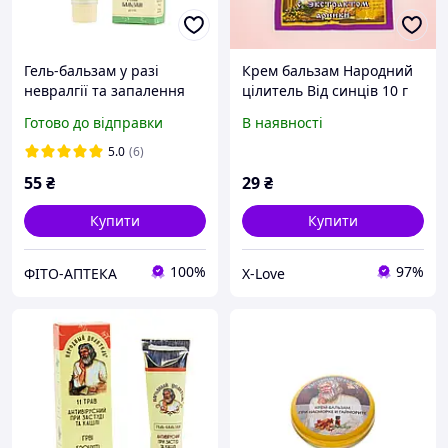
Гель-бальзам у разі
Крем бальзам Народний
невралгії та запалення
цілитель Від синців 10 г
сідничного нерва
Готово до відправки
В наявності
Народний цілитель
5.0
(6)
55
₴
29
₴
Купити
Купити
100%
97%
ФІТО-АПТЕКА
X-Love