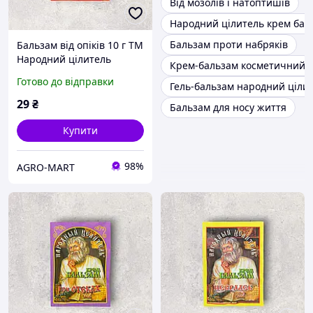
Від мозолів і натоптишів
Народний цілитель крем ба
Бальзам проти набряків
Бальзам від опіків 10 г ТМ
Народний цілитель
Крем-бальзам косметичний
Готово до відправки
Гель-бальзам народний ціли
29
₴
Бальзам для носу життя
Купити
98%
AGRO-MART