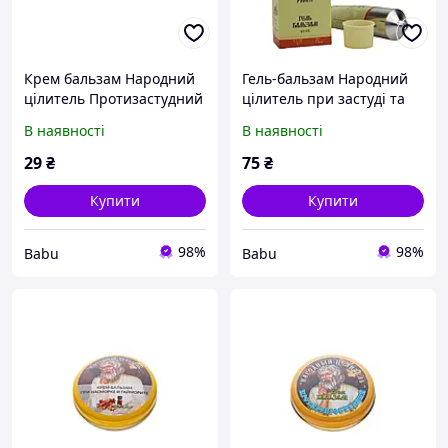
Крем бальзам Народний
Гель-бальзам Народний
цілитель Протизастудний
цілитель при застуді та
10 г
кашлі туба 40 мл
В наявності
В наявності
29
₴
75
₴
Купити
Купити
98%
98%
Babu
Babu