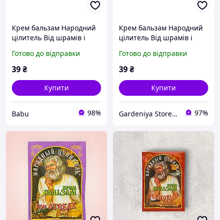
Крем бальзам Народний
Крем бальзам Народний
цілитель Від шрамів і
цілитель Від шрамів і
рубців 10 г
рубців 10 г
Готово до відправки
Готово до відправки
39
₴
39
₴
Купити
Купити
98%
97%
Babu
Gardeniya Store - із турботою про ваш затишок!