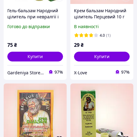
Гель-бальзам Народний
Крем бальзам Народний
цілитель при невралгії і
цілитель Перцевий 10 г
запаленні сідничного
Готово до відправки
В наявності
нерва туба 40 мл
4.0
(1)
75
₴
29
₴
Купити
Купити
97%
97%
Gardeniya Store - із турботою про ваш затишок!
X-Love