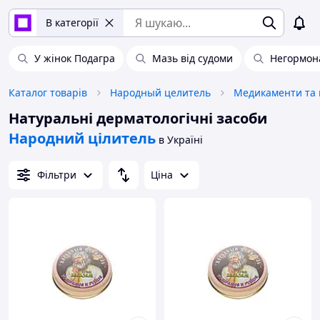
В категорії
У жінок Подагра
Мазь від судоми
Негормона
Каталог товарів
Народный целитель
Медикаменти та 
Натуральні дерматологічні засоби
Народний цілитель
в Україні
Фільтри
Ціна