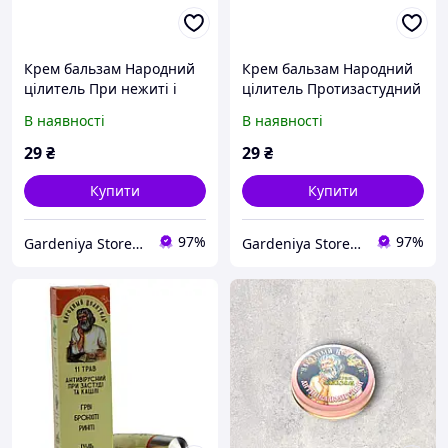
Крем бальзам Народний
Крем бальзам Народний
цілитель При нежиті і
цілитель Протизастудний
гаймориті 10 г
10 г
В наявності
В наявності
29
₴
29
₴
Купити
Купити
97%
97%
Gardeniya Store - із турботою про ваш затишок!
Gardeniya Store - із турботою про ваш затишок!