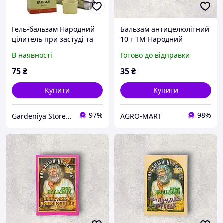
Гель-бальзам Народний
Бальзам антицелюлітний
цілитель при застуді та
10 г ТМ Народний
кашлі туба 40 мл
цілитель
В наявності
Готово до відправки
75
₴
35
₴
Купити
Купити
97%
98%
Gardeniya Store - із турботою про ваш затишок!
AGRO-MART