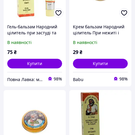
Гель-бальзам Народний
Крем бальзам Народний
цілитель при застуді та
цілитель При нежиті і
кашлі туба 40 мл
гаймориті 10 г
В наявності
В наявності
75
₴
29
₴
Купити
Купити
98%
98%
Повна Лавка: модно і комфортно за доступною ціною
Babu