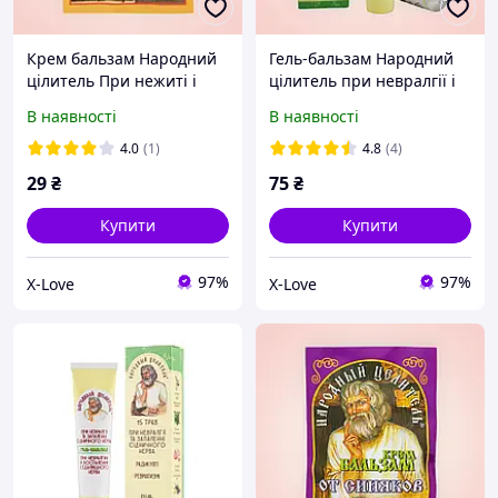
Крем бальзам Народний
Гель-бальзам Народний
цілитель При нежиті і
цілитель при невралгії і
гаймориті 10 г
запаленні сідничного
В наявності
В наявності
нерва туба 40 мл
4.0
(1)
4.8
(4)
29
₴
75
₴
Купити
Купити
97%
97%
X-Love
X-Love