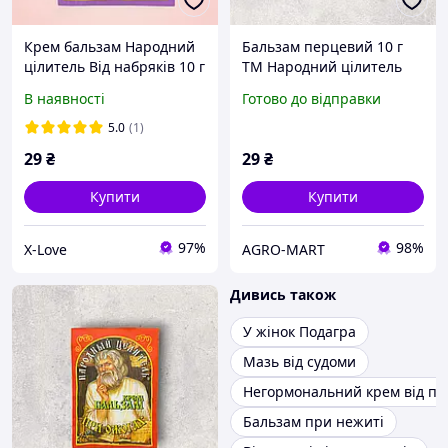
Крем бальзам Народний
Бальзам перцевий 10 г
цілитель Від набряків 10 г
ТМ Народний цілитель
В наявності
Готово до відправки
5.0
(1)
29
₴
29
₴
Купити
Купити
97%
98%
X-Love
AGRO-MART
Дивись також
У жінок Подагра
Мазь від судоми
Негормональний крем від пс
Бальзам при нежиті