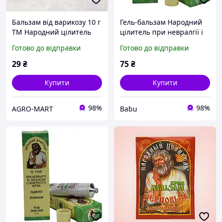
Бальзам від варикозу 10 г
Гель-бальзам Народний
ТМ Народний цілитель
цілитель при невралгії і
запаленні сідничного
Готово до відправки
Готово до відправки
нерва туба 40 мл
29
₴
75
₴
Купити
Купити
98%
98%
AGRO-MART
Babu