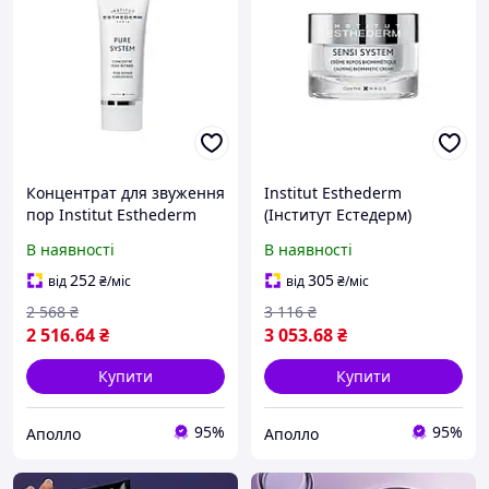
Концентрат для звуження
Institut Esthederm
пор Institut Esthederm
(Інститут Естедерм)
(Інститут Естедерм) Pore
Заспокійливий
В наявності
В наявності
Refiner Concentrate, 50 мл
біоміметичний крем
догляд для матової та
Calming Biomimetric
252
305
від
₴
/міс
від
₴
/міс
гладкої
Cream, 50 мл
2 568
₴
3 116
₴
2 516
.64
₴
3 053
.68
₴
Купити
Купити
95%
95%
Аполло
Аполло