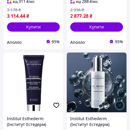
Естедерм) Intensive AHA
Serum, 30 мл
311
288
від
₴
/міс
від
₴
/міс
Peel Concentrated Serum,
3 178
₴
2 936
₴
30 мл
3 114
.44
₴
2 877
.28
₴
Купити
Купити
95%
95%
Аполло
Аполло
Institut Esthederm
Institut Esthederm
(Інститут Естедерм)
(Інститут Естедерм)