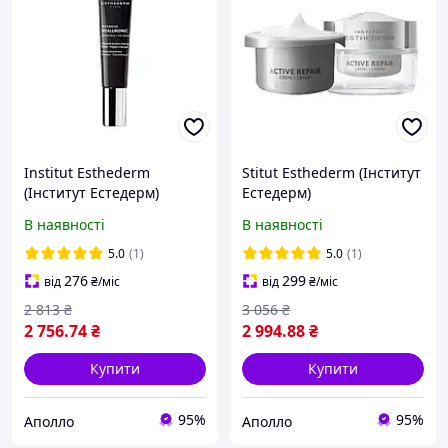
Institut Esthederm
Stitut Esthederm (Інститут
(Інститут Естедерм)
Естедерм)
Intensive Hyaluronic Eye
Відновлювальний крем
В наявності
В наявності
Serum 15 мл сироватка
Active Repair® Wrinkle
для зони навколо очей
Correction Cream
5.0
(1)
5.0
(1)
Recharge, 50 мл,
276
299
від
₴
/міс
від
₴
/міс
антивіковий
2 813
₴
3 056
₴
2 756
.74
₴
2 994
.88
₴
Купити
Купити
95%
95%
Аполло
Аполло