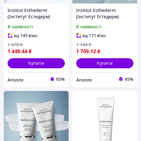
Institut Esthederm
Institut Esthederm
(Інститут Естедерм)
(Інститут Естедерм)
Антивіковий бальзам для
Osmoclean Gentle Deep
В наявності
В наявності
губ і їх контуру з
Pore Cleanser крем для
гіалуроновою кислотою,
глибокого очищення пор,
145
171
від
₴
/міс
від
₴
/міс
15 мл
75 мл
1 478
₴
1 744
₴
1 448
.44
₴
1 709
.12
₴
Купити
Купити
95%
95%
Аполло
Аполло