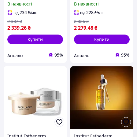
Intensive Hyaluronic+
Інноваційна сироватка
В наявності
В наявності
Mask 50 мл маска з
довголіття Age Proteom
гіалуроновою кислотою,
Advanced Serum, 15 мл,
234
228
від
₴
/міс
від
₴
/міс
антивіковий догляд
антивіковий догляд
2 387
₴
2 326
₴
2 339
.26
₴
2 279
.48
₴
Купити
Купити
95%
95%
Аполло
Аполло
Institut Esthederm
Institut Esthederm