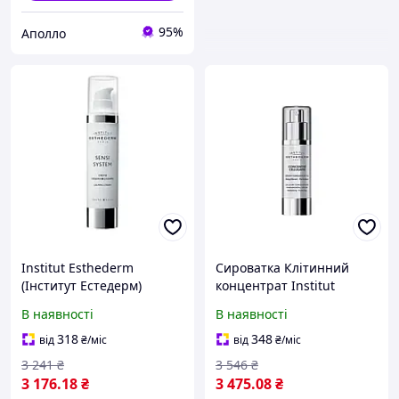
95%
Аполло
Institut Esthederm
Сироватка Клітинний
(Інститут Естедерм)
концентрат Institut
Заспокійливий крем для
Esthederm (Інститут
В наявності
В наявності
обличчя Calming Cream,
Естедерм) Cellular
50 мл догляд для чутливої
Concentrate Fundamental
318
348
від
₴
/міс
від
₴
/міс
шкіри, зволожен
Serum 30 мл баланс, рег
3 241
₴
3 546
₴
3 176
.18
₴
3 475
.08
₴