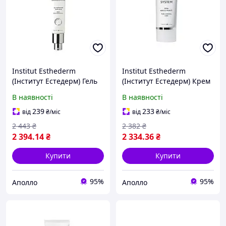
Institut Esthederm
Institut Esthederm
(Інститут Естедерм) Гель
(Інститут Естедерм) Крем
для обличчя Cellular
для обличчя Абсолютна
В наявності
В наявності
Water Fresh Moisturizing
чистота Pure Control Care
Gel, 40 мл, клітинна вода
Cream, 50 мл догляд для
239
233
від
₴
/міс
від
₴
/міс
проблемн
2 443
₴
2 382
₴
2 394
.14
₴
2 334
.36
₴
Купити
Купити
95%
95%
Аполло
Аполло