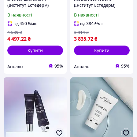
(Інститут Естедерм)
(Інститут Естедерм)
Excellage Cream
Двофазна нічна
В наявності
В наявності
RECHARGE
антивікова сироватка
омолоджувальний крем,
Chrono Repair Excellage з
450
384
від
₴
/міс
від
₴
/міс
змінний блок, 50 мл
гіалуроновою кислотою,
4 589
₴
3 914
₴
30 м
4 497
.22
₴
3 835
.72
₴
Купити
Купити
95%
95%
Аполло
Аполло