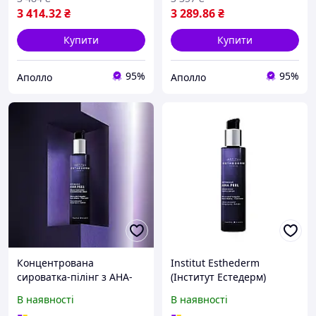
3 414
.32
₴
3 289
.86
₴
Купити
Купити
95%
95%
Аполло
Аполло
Концентрована
Institut Esthederm
сироватка-пілінг з AHA-
(Інститут Естедерм)
кислотами Institut
Делікатна сироватка
В наявності
В наявності
Esthederm (Інститут
пілінг AHA Peel Gentle