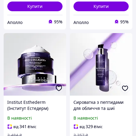
Купити
Купити
95%
95%
Аполло
Аполло
Institut Esthederm
Сироватка з пептидами
(Інститут Естедерм)
для обличчя та шиї
Intensive Pro-Collagen+
Institut Esthederm
В наявності
В наявності
Face & Neck Cream крем з
(Інститут Естедерм)
пептидами для обличчя
Intensive Pro-Collagen+
341
329
від
₴
/міс
від
₴
/міс
та шиї, 50 мл
Face & Neck Serum 30 мл
3 484
₴
3 357
₴