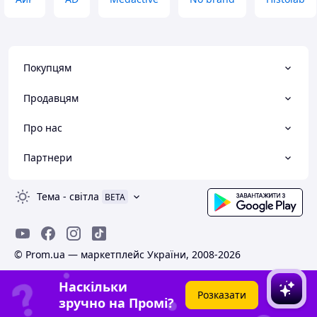
Покупцям
Продавцям
Про нас
Партнери
Тема
-
світла
BETA
© Prom.ua — маркетплейс України, 2008-2026
Наскільки
Розказати
зручно на Промі?