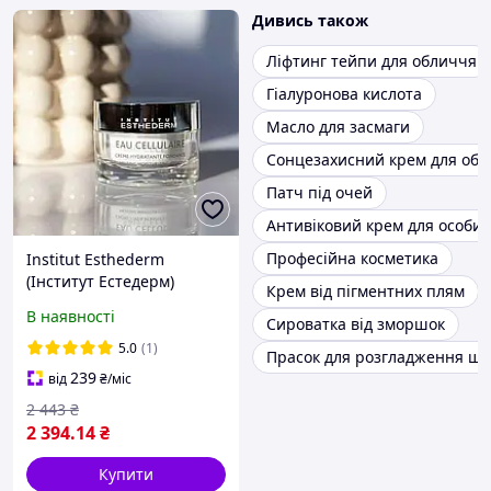
Дивись також
Ліфтинг тейпи для обличчя
Гіалуронова кислота
Масло для засмаги
Сонцезахисний крем для об
Патч під очей
Антивіковий крем для особи
Професійна косметика
Institut Esthederm
(Інститут Естедерм)
Крем від пігментних плям
Cellular Water Melting
В наявності
Сироватка від зморшок
Moisturizing Cream крем
Клітинна вода
5.0
(1)
Прасок для розгладження шк
зволожуючий для
239
від
₴
/міс
обличчя, 5
2 443
₴
2 394
.14
₴
Купити