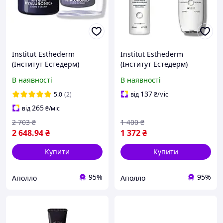
Institut Esthederm
Institut Esthederm
(Інститут Естедерм)
(Інститут Естедерм)
Intensive Hyaluronic+
Зволожуючий
В наявності
В наявності
Cream Recharge 50 мл
заспокійливий лосьйон
антивіковий крем з
CALMING REHYDRATION
137
5.0
(2)
від
₴
/міс
гіалуроновою кислотою
LOTION CARE, 200 мл
265
від
₴
/міс
2 703
₴
1 400
₴
2 648
.94
₴
1 372
₴
Купити
Купити
95%
95%
Аполло
Аполло