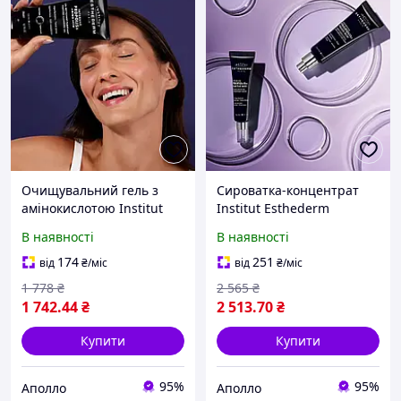
Очищувальний гель з
Сироватка-концентрат
амінокислотою Institut
Institut Esthederm
Esthederm (Інститут
(Інститут Естедерм)
В наявності
В наявності
Естедерм) Intensive
Propolis+ Salicylic Acid
Propolis+ Amino Acid
Concentrate Serum 30 мл
174
251
від
₴
/міс
від
₴
/міс
Purifying Cleansing Gel
очищення
1 778
₴
2 565
₴
1 742
.44
₴
2 513
.70
₴
Купити
Купити
95%
95%
Аполло
Аполло