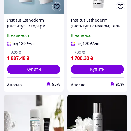
Institut Esthederm
Institut Esthederm
(Інститут Естедерм)
(Інститут Естедерм) Гель
Відлущувальна й
для очищення шкіри
В наявності
В наявності
освітлювальна маска
Osmoclean Pure Cleansing
гомаж Osmoclean
Gel, 150 мл
189
170
від
₴
/міс
від
₴
/міс
Lightening Buffing Mask,
1 926
₴
1 735
₴
75 мл
1 887
.48
₴
1 700
.30
₴
Купити
Купити
95%
95%
Аполло
Аполло