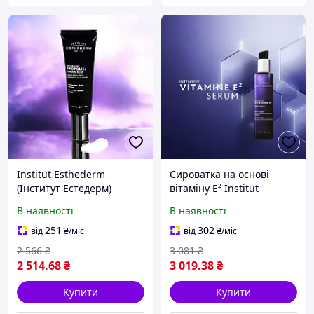
Institut Esthederm
Сироватка на основі
(Інститут Естедерм)
вітаміну E² Institut
Intensive Propolis+ Skin
Esthederm (Інститут
В наявності
В наявності
Perfecting Cream крем на
Естедерм) Intensive
основі прополісу для
Vitamine E² Serum 30 мл
251
302
від
₴
/міс
від
₴
/міс
обличчя, 50 мл
антиоксидантний захист
2 566
₴
3 081
₴
2 514
.68
₴
3 019
.38
₴
Купити
Купити