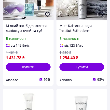
М який засіб для зняття
Міст Клітинна вода
макіяжу з очей та губ
Institut Esthederm
Institut Esthederm
(Інститут Естедерм)
В наявності
В наявності
(Інститут Естедерм)
Cellular Water Mist 100 мл
Osmoclean High Tolerance
миттєве зволоження та
143
125
від
₴
/міс
від
₴
/міс
Makeup Remover Eyes
тонізація шкіри
1 461
₴
1 280
₴
1 431
.78
₴
1 254
.40
₴
Купити
Купити
95%
95%
Аполло
Аполло