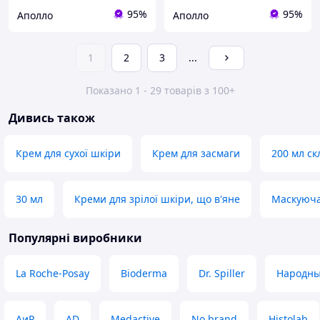
95%
95%
Аполло
Аполло
1
2
3
...
Показано 1 - 29 товарів з 100+
Дивись також
Крем для сухої шкіри
Крем для засмаги
200 мл ск
30 мл
Креми для зрілої шкіри, що в'яне
Маскуюча
Популярні виробники
La Roche-Posay
Bioderma
Dr. Spiller
Народны
АиР
AD
Medactive
No brand
Histolab