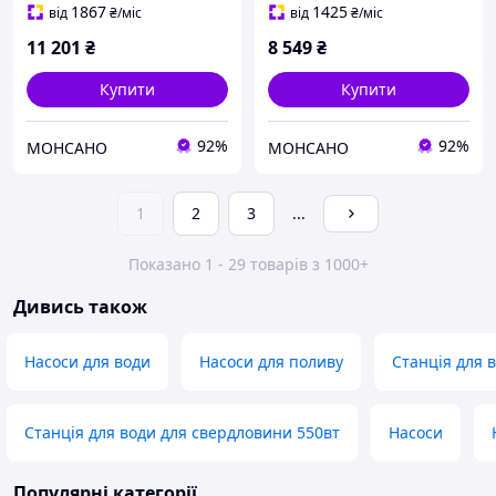
1867
1425
від
₴
/міс
від
₴
/міс
11 201
₴
8 549
₴
Купити
Купити
92%
92%
МОНСАНО
МОНСАНО
1
2
3
...
Показано 1 - 29 товарів з 1000+
Дивись також
Насоси для води
Насоси для поливу
Станція для 
Станція для води для свердловини 550вт
Насоси
Популярні категорії