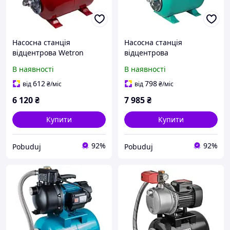
Насосна станція
Насосна станція
відцентрова Wetron
відцентрова
1.1кВт Hmax 48м Qmax
самовсмоктувальна
В наявності
В наявності
60л/хв
AquaticaLeo нержавіюча
(самовсмоктувальний
1.2кВт Hmax 48м Qmax
612
798
від
₴
/міс
від
₴
/міс
насос нержавіючий) 24л
80л/хв (775314/24)
6 120
₴
7 985
₴
(775054/24)
Купити
Купити
92%
92%
Pobuduj
Pobuduj