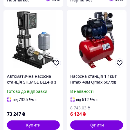
Автоматична насосна
Насосна станція 1.1кВт
станція SHIMGE BLE4-8 з
Hmax 48м Qmax 60л/хв
частотним
самовсмоктувальна
Готово до відправки
В наявності
перетворювачем, 1.5 кВт,
нержавіюча сталь 24л
Hmax 74(64)м, Qmax
Україна WETRON
7325
612
від
₴
/міс
від
₴
/міс
100(66)л/хв
JETS100А5 EPT
8 743
.03
₴
73 247
₴
6 124
₴
Купити
Купити