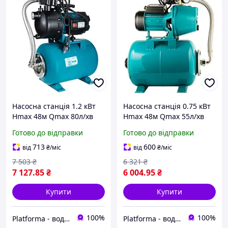
Насосна станція 1.2 кВт
Насосна станція 0.75 кВт
Hmax 48м Qmax 80л/хв
Hmax 48м Qmax 55л/хв
пластик
(самовсмоктуючий насос)
Готово до відправки
Готово до відправки
(самовсмоктуючий насос)
24л Україна AQUATICA
24л Україна AquaticaLEO
арт.(775092/24)
713
600
від
₴
/міс
від
₴
/міс
арт.(775309/24)
7 503
₴
6 321
₴
7 127
.85
₴
6 004
.95
₴
Купити
Купити
100%
100%
Platforma - водопостачання, опалення та каналізація - обладнання та комплектуючі
Platforma - водопостачання, опалення та каналізація - обладнання та комплектуючі