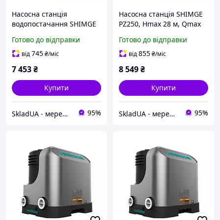
Насосна станція
Насосна станція SHIMGE
водопостачання SHIMGE
PZ250, Hmax 28 м, Qmax
PZ125, Hmax 24 м, Qmax
40 л/хв
Готово до відправки
Готово до відправки
35 л/хв
745
855
від
₴
/міс
від
₴
/міс
7 453
₴
8 549
₴
Купити
Купити
95%
95%
SkladUA - мережа магазинів сантехніки та побутової техніки
SkladUA - мережа магазинів сантехніки та побутової техніки