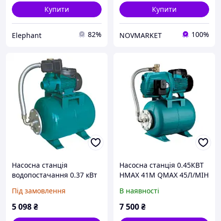
Купити
Купити
82%
100%
Elephant
NOVMARKET
Насосна станція
Насосна станція 0.45КВТ
водопостачання 0.37 кВт
HMAX 41М QMAX 45Л/МІН
Hmax 40 м Qmax 40 л/хв
(САМОВСАС. НАСОС) 24Л
Під замовлення
В наявності
(ВИХРІВИЙ НАСОС) 24 л
LEO 3.0
LEO 3.0
5 098
₴
7 500
₴