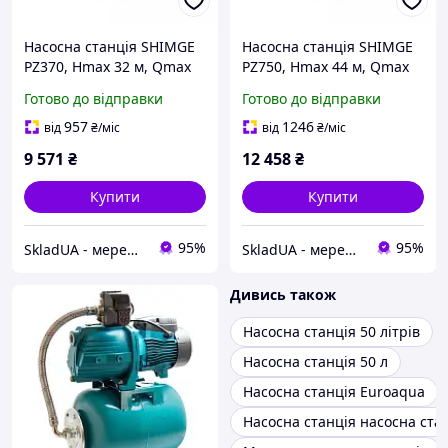
Насосна станція SHIMGE
Насосна станція SHIMGE
PZ370, Hmax 32 м, Qmax
PZ750, Hmax 44 м, Qmax
45 л/хв
60 л/хв
Готово до відправки
Готово до відправки
957
1246
від
₴
/міс
від
₴
/міс
9 571
₴
12 458
₴
Купити
Купити
95%
95%
SkladUA - мережа магазинів сантехніки та побутової техніки
SkladUA - мережа магазинів сантехніки та побутової техніки
Дивись також
Насосна станція 50 літрів
Насосна станція 50 л
Насосна станція Euroaqua
Насосна станція насосна стан