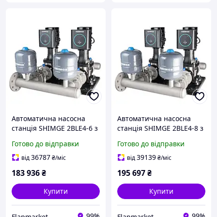
Автоматична насосна
Автоматична насосна
станція SHIMGE 2BLE4-6 з
станція SHIMGE 2BLE4-8 з
частотним
частотним
Готово до відправки
Готово до відправки
перетворювачем, 2,2 кВт,
перетворювачем, 3 кВт,
Hmax 56(48)м, Qmax
Hmax 74(64)м, Qmax
36787
39139
від
₴
/міс
від
₴
/міс
200(132)л/хв
200(132)л/хв
183 936
₴
195 697
₴
Купити
Купити
99%
99%
Flapmarket
Flapmarket