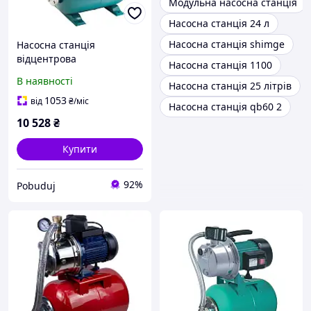
Модульна насосна станція
Насосна станція 24 л
Насосна станція shimge
Насосна станція
відцентрова
Насосна станція 1100
самовсмоктувальна
В наявності
Насосна станція 25 літрів
AquaticaLeo 0.9кВт Hmax
48м Qmax 85л/хв
1053
від
₴
/міс
Насосна станція qb60 2
(775386/24)
10 528
₴
Купити
92%
Pobuduj