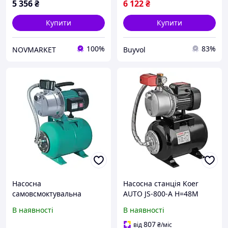
5 356
₴
6 122
₴
Купити
Купити
100%
83%
NOVMARKET
Buyvol
Насосна
Насосна станція Koer
самовсмоктувальна
AUTO JS-800-A Н=48М
станція 0.8кВт Hmax 38м
Q=3,5кбМ, P=800 Вт, 1"x1"
В наявності
В наявності
Qmax 58л/хв нерж 24л
(з п'ятірником) (KP3375)
Україна AquaticaLEO
807
від
₴
/міс