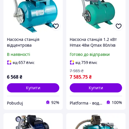
Насосна станція
Насосна станція 1.2 кВт
відцентрова
Hmax 48м Qmax 80л/хв
самовсмоктувальна
(самовсмоктуючий насос
В наявності
Готово до відправки
AquaticaLeo нержавіюча
нерж) 24л Україна
0.6кВт Hmax 35м Qmax
AquaticaLEO арт.
657
759
від
₴
/міс
від
₴
/міс
50л/хв (775315/24)
(775314/24)
7 985
₴
6 568
₴
7 585
.75
₴
Купити
Купити
92%
100%
Pobuduj
Platforma - водопостачання, опалення та каналізація - обладнання та комплектуючі