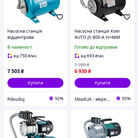
Насосна станція
Насосна станція Koer
відцентрова
AUTO JS-800-A Н=48М
самовсмоктувальна
Q=3,5кбМ, P=800 Вт, 1"x1"
В наявності
Готово до відправки
AquaticaLeo пластикова
(з п'ятірником) (KP3375)
1.2кВт Hmax 48м Qmax
750
693
від
₴
/міс
від
₴
/міс
80л/хв (775309/24)
7 700
₴
7 503
₴
6 930
₴
Купити
Купити
92%
95%
Pobuduj
SkladUA - мережа магазинів сантехніки та побутової техніки