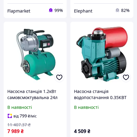
99%
82%
Flapmarket
Elephant
Насосна станція 1.2кВт
Насосна станція
самовсмоктувальна 24л
водопостачання 0.35КВТ
Hmax 48м Qmax 80л/хв
HMAX 35М QMAX 40Л/МІН
В наявності
В наявності
AquaticaLEO EKJ-1202SA5
(ВИХРІВИЙ НАСОС) 1Л
EPT
LEO
799
від
₴
/міс
11 407
.37
₴
7 989
₴
4 509
₴