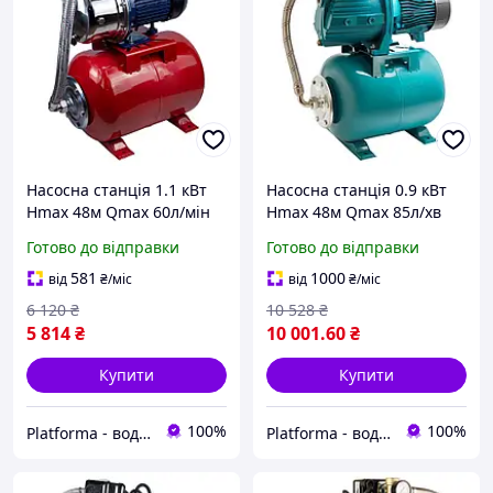
Насосна станція 1.1 кВт
Насосна станція 0.9 кВт
Hmax 48м Qmax 60л/мін
Hmax 48м Qmax 85л/хв
(самовсмоктуючий насос
(самовсмоктуючий насос)
Готово до відправки
Готово до відправки
нерж) 24л Україна
24л AquaticaLEO арт.
WETRON арт.(775054/24)
(775386/24)
581
1000
від
₴
/міс
від
₴
/міс
6 120
₴
10 528
₴
5 814
₴
10 001
.60
₴
Купити
Купити
100%
100%
Platforma - водопостачання, опалення та каналізація - обладнання та комплектуючі
Platforma - водопостачання, опалення та каналізація - обладнання та комплектуючі