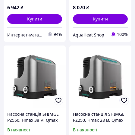
(775312/24)
6 942
₴
8 070
₴
Купити
Купити
94%
100%
Интернет-магазин "MIXTORG"
AquaHeat Shop
Насосна станція SHIMGE
Насосна станція SHIMGE
PZ550, Hmax 38 м, Qmax
PZ250, Hmax 28 м, Qmax
55 л/хв - 1038558
40 л/хв - 1038556
В наявності
В наявності