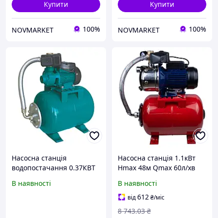
Купити
Купити
100%
100%
NOVMARKET
NOVMARKET
Насосна станція
Насосна станція 1.1кВт
водопостачання 0.37КВТ
Hmax 48м Qmax 60л/хв
HMAX 40М QMAX 40Л/МІН
самовсмоктувальна
В наявності
В наявності
(ВИХРІВИЙ НАСОС) 24 л
нержавіюча сталь 24л
AQUATICALEO
Україна WETRON
612
від
₴
/міс
JETS100А5 BUV
8 743
.03
₴