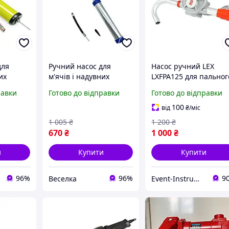
для
Ручний насос для
Насос ручний LEX
их
м'ячів і надувних
LXFPA125 для пальног
тний і
виробів компактний
та мастила, корпус
равки
Готово до відправки
Готово до відправки
 для
легкий із
алюмінієвий, Чехія
починку
максимальним тиском
100
від
₴
/міс
ME
120 PSI FLAME
1 005
₴
1 200
₴
670
₴
1 000
₴
и
Купити
Купити
96%
96%
9
Веселка
Event-Instrument