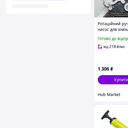
Ротаційний ру
насос для хімік
AdBlue VERKE 
Готово до відп
HM
218
від
₴
/міс
1 306
₴
Купит
Hub Market