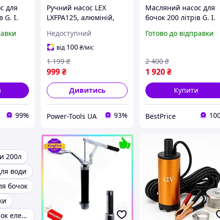
с для
Ручний насос LEX
Масляний насос для
 G. I.
LXFPA125, алюміній,
бочок 200 літрів G. I.
для заправки пального
KRAFT K-490c
равки
Недоступний
Готово до відправки
і мастила, Чехія
100
від
₴
/міс
1 199
₴
2 400
₴
999
₴
1 920
₴
и
Дивитись
Купити
99%
93%
10
Power-Tools UA
BestPrice
и 200л
для води
ля бочок
ки
Насоси для бочок електричні