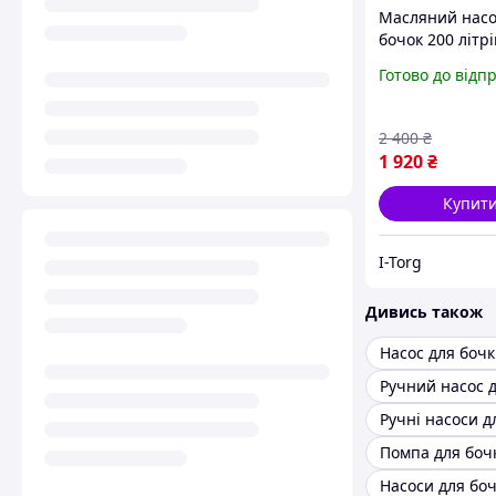
Масляний насо
бочок 200 літрів
KRAFT K-490c
Готово до відп
2 400
₴
1 920
₴
Купит
I-Torg
Дивись також
Насос для бочк
Ручний насос 
Ручні насоси д
Помпа для боч