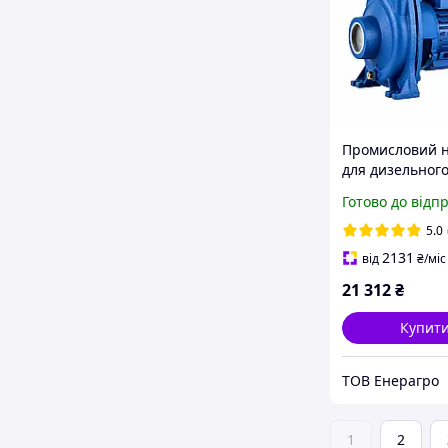
Промисловий н
для дизельног
420 літрів за х
Готово до відп
220 В CG-500, 2
5.0
2131
від
₴
/міс
21 312
₴
Купит
ТОВ Енерагро
1
2