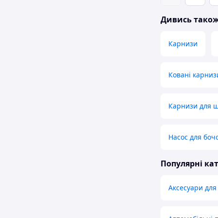
Дивись тако
Карнизи
Ковані карниз
Карнизи для ш
Насос для боч
Популярні кат
Аксесуари для