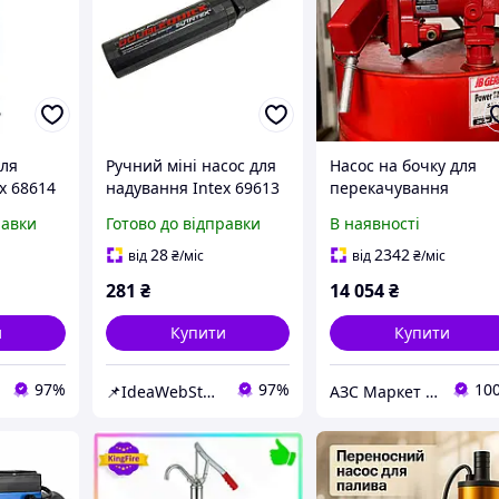
для
Ручний міні насос для
Насос на бочку для
x 68614
надування Intex 69613
перекачування
(об'єм 0.45 л)
бензину TH EX 12-56, 
равки
Готово до відправки
В наявності
В, 56 л/хв
28
2342
від
₴
/міс
від
₴
/міс
281
₴
14 054
₴
и
Купити
Купити
97%
97%
10
📌IdeaWebStor інтернет-магазин товарів для спорту
АЗС Маркет ТОВ