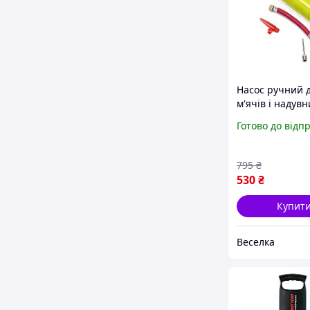
Насос ручний 
м'ячів і надувн
виробів компак
Готово до відп
універсальний
активного від
та спорту FLA
795
₴
530
₴
Купит
Веселка