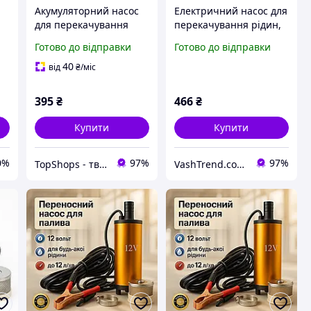
Акумуляторний насос
Електричний насос для
для перекачування
перекачування рідин,
палива 12 В,
Ручний насос для
Готово до відправки
Готово до відправки
Переносний насос для
перекачування рідин
палива JD-74
RW-89
40
від
₴
/міс
395
₴
466
₴
Купити
Купити
0%
97%
97%
TopShops - твій інтернет магазин
VashTrend.com.ua - Рознично-оптовый интернет магазин!