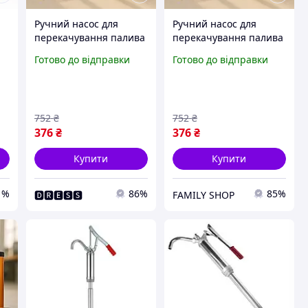
Ручний насос для
Ручний насос для
перекачування палива
перекачування палива
с
12V 12В 12v 12л/мин,
12V 12В 12v 12л/мин,
Готово до відправки
Готово до відправки
Електронасос для
Електронасос для
перекачування палива
перекачування палива
XW-67
XW-67
752
₴
752
₴
376
₴
376
₴
Купити
Купити
1%
86%
85%
🅳🆁🅴🆂🆂
FAMILY SHOP