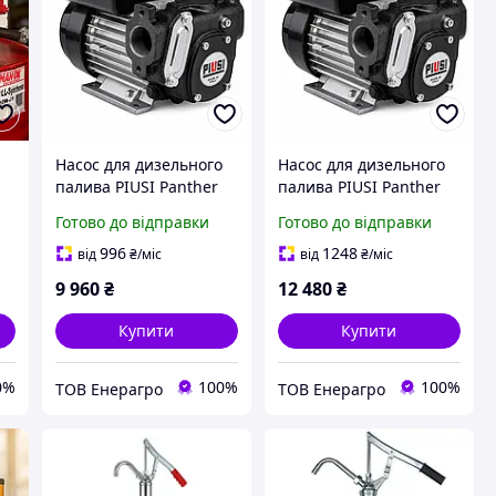
Насос для дизельного
Насос для дизельного
палива PIUSI Panther
палива PIUSI Panther
12
56 F00730000 220 Вольт
72 000732000 220 Вольт
Готово до відправки
Готово до відправки
/ 56 літрів в хвилину
/ 72 літрів в хвилину
996
1248
від
₴
/міс
від
₴
/міс
9 960
₴
12 480
₴
Купити
Купити
0%
100%
100%
ТОВ Енерагро
ТОВ Енерагро