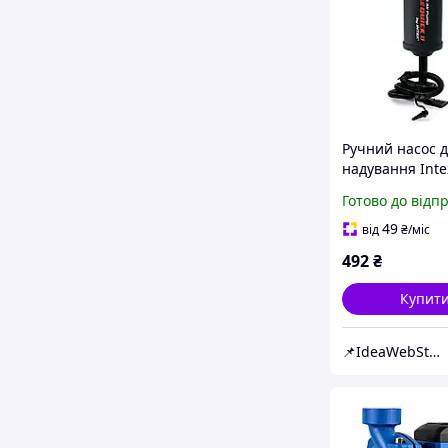
Ручний насос 
надування Inte
(об'єм 1.7 л)
Готово до відп
49
від
₴
/міс
492
₴
Купит
📌IdeaWebStor інтернет-магазин товарів для спорту