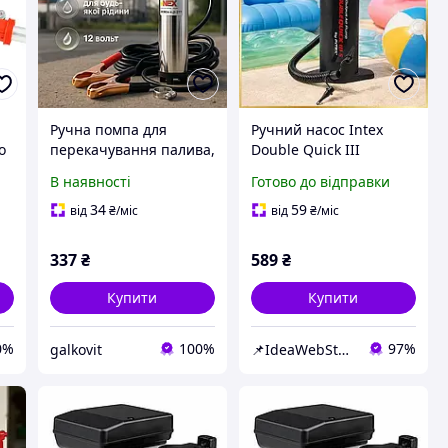
Ручна помпа для
Ручний насос Intex
о
перекачування палива,
Double Quick III
Паливний насос 12В
універсальний для
В наявності
Готово до відправки
низького тиску,
надувних виробів 2.8 л
Паливний насос з
37 см
34
59
від
₴
/міс
від
₴
/міс
фільтром 12В NK-89
337
₴
589
₴
Купити
Купити
0%
100%
97%
galkovit
📌IdeaWebStor інтернет-магазин товарів для спорту