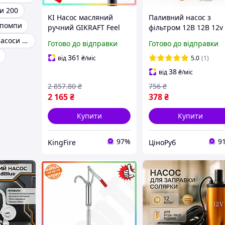
и 200
KI Насос масляний
Паливний насос з
 помпи
ручний GIKRAFT Feel
фільтром 12В 12В 12v
Happy для
12л/мин, Ручний насо
Ручні бочкові насоси для бензину
Готово до відправки
Готово до відправки
перекачування олії з
для перекачування
бочок 60 200 220 літрів
палива 12V YX-33
361
від
₴
/міс
5.0
(1)
насос для олії FIR41_R
38
від
₴
/міс
2 857
.80
₴
756
₴
2 165
₴
378
₴
Купити
Купити
97%
9
KingFire
ЦіноРуб