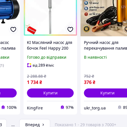
асос
KI Масляний насос для
Ручний насос для
о палива
бочок Feel Happy 200
перекачування пали
вилину
літрів GIKRAFT ручний
12V 12В 12v 12л/мин,
равки
Готово до відправки
В наявності
20 В
насос для
Електронасос для
перекачування рідин
перекачування пали
289
(1)
від
₴
/міс
та мастильних мат
XW-67
2 288
.88
₴
752
₴
FIR41_R
1 734
₴
376
₴
и
Купити
Купити
100%
97%
8
KingFire
ukr_torg.ua
3
...
Вперед
Показано 1 - 29 товарів з 7000+