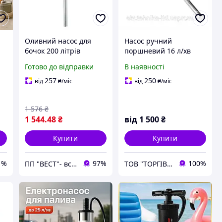
Оливний насос для
Насос ручний
бочок 200 літрів
поршневий 16 л/хв
G.I.KRAFT K-490c
Насос для
Готово до відправки
В наявності
перекачування рідин із
бочок.
257
250
від
₴
/міс
від
₴
/міс
а
1 576
₴
1 544
.48
₴
від
1 500
₴
Купити
Купити
1%
97%
100%
ПП "ВЕСТ"- все для зварки, спецодяг та взуття, пожежна безпека, покрівельні матеріали.
ТОВ "ТОРГІВЕЛЬНИЙ ДІМ" "ПРОМОІЛ"