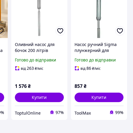
Оливний насос для
Насос ручний Sigma
ва
бочок 200 літрів
плунжерний для
G.I.KRAFT K-490c
перекачування оливи з
Готово до відправки
Готово до відправки
бочки (18л/хв)
ва
263
86
від
₴
/міс
від
₴
/міс
1 576
₴
857
₴
Купити
Купити
9%
97%
99%
ToptulOnline
ToolMax