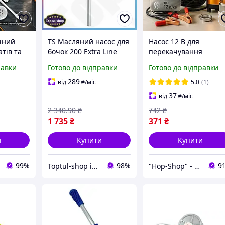
чний
TS Масляний насос для
Насос 12 В для
атів та
бочок 200 Extra Line
перекачування
V80195
літрів GIKRAFT ручний
технічних рідин 12В
равки
Готово до відправки
Готово до відправки
для перекачування
12v 12л/мин, Ручна
рідин мастильний
помпа для
289
від
₴
/міс
5.0
(1)
насос для хі SHT55_Q
перекачування масл
37
від
₴
/міс
LB-65
2 340
.90
₴
742
₴
1 735
₴
371
₴
и
Купити
Купити
99%
98%
9
Toptul-shop інтернет магазин
"Hop-Shop" - інтернет-магазин тактичного військового спорядження | Власне виробництво туризму