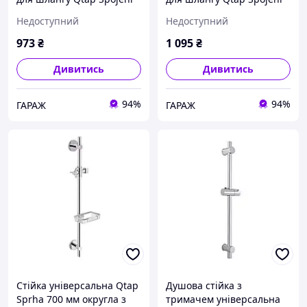
прямокутне QTCRMBH130
прямокутне QTCRBBH025
Недоступний
Недоступний
Chrome (Fixsit) garage
Black Matt garage
973
₴
1 095
₴
Дивитись
Дивитись
94%
94%
ГАРАЖ
ГАРАЖ
Стійка універсальна Qtap
Душова стійка з
Sprha 700 мм округла з
тримачем універсальна