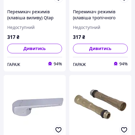
Перемикач режимів
Перемикач режимів
(клавіша виливу) Qtap
(клавіша тропічного
(26x28,1x34,8) для душової
душу) Qtap (26x28,1x34,8)
Недоступний
Недоступний
системи Tern
для душової системи Tern
QTTER2628134849954
QTTER2628134849947
317
₴
317
₴
garage
garage
Дивитись
Дивитись
94%
94%
ГАРАЖ
ГАРАЖ