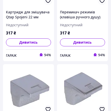
Картридж для змішувача
Перемикач режимів
Qtap Spojeni 22 мм
(клавіша ручного душу)
QTSPO2248414 garage
Qtap (26x28,1x34,8) для
Недоступний
Недоступний
душової системи Tern
QTTER2628134849953
317
₴
317
₴
garage
Дивитись
Дивитись
94%
94%
ГАРАЖ
ГАРАЖ