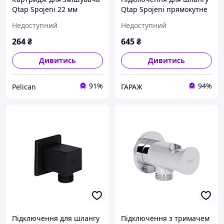
Qtap Spojeni 22 мм
Qtap Spojeni прямокутне
QTSPO2248414 pelican
QTCRMB130 Chrome
Недоступний
Недоступний
garage
264
₴
645
₴
Дивитись
Дивитись
91%
94%
Pelican
ГАРАЖ
Підключення для шлангу
Підключення з тримачем