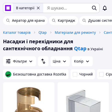
В категорії
Аератор для крана
Картридж
Душові сист
Каталог товарів
Qtap
Матеріали для ремонту
Сант
Насадки і перехідники для
сантехнічного обладнання
Qtap
в Україні
Фільтри
Ціна
Колір
Безкоштовна доставка Rozetka
Чорний
Сір