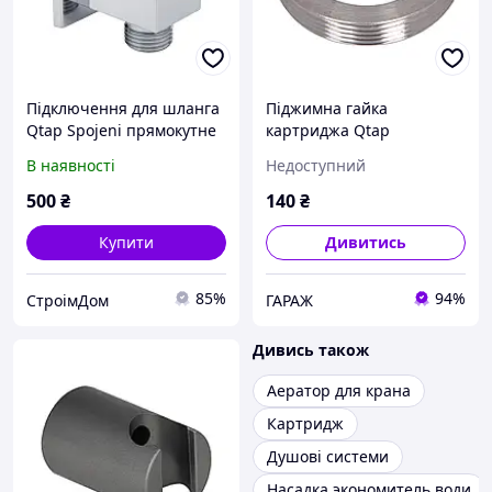
Підключення для шланга
Піджимна гайка
Qtap Spojeni прямокутне
картриджа Qtap
QTCRMB130 Chrome
(36,7x36,7x6,5) для
В наявності
Недоступний
змішувача для раковини
та біде Arvin
500
₴
140
₴
QTARV3673676549966
garage
Купити
Дивитись
85%
94%
СтроімДом
ГАРАЖ
Дивись також
Аератор для крана
Картридж
Душові системи
Насадка экономитель води