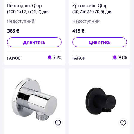
Перехідник Qtap
Кронштейн Qtap
(100,1x12,7x12,7) для
(40,7x62,5x70,6) для
змішувачів для раковини
змішувачів для ванни
Недоступний
Недоступний
низький Tern
Evia, Tern
QTTER100112712749909
QTEVITER40762570649925
365
₴
415
₴
garage
garage
Дивитись
Дивитись
94%
94%
ГАРАЖ
ГАРАЖ