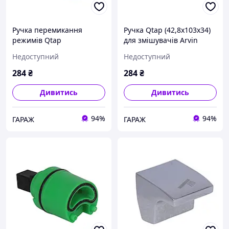
Ручка перемикання
Ручка Qtap (42,8x103x34)
режимів Qtap
для змішувачів Arvin
(15x26,8x44,7) для
QTARV4281033450005
Недоступний
Недоступний
змішувача для ванни з
garage
коротким зливом Tern
284
₴
284
₴
QTTER1526844749946
garage
Дивитись
Дивитись
94%
94%
ГАРАЖ
ГАРАЖ