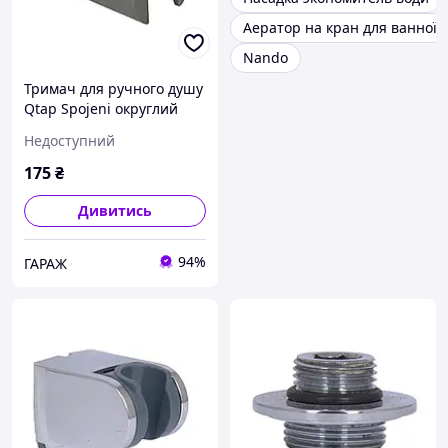
Аератор на кран для ванної
Nando
Тримач для ручного душу
Qtap Spojeni округлий
QT829910842854GRP
Недоступний
Graphite garage
175
₴
Дивитись
94%
ГАРАЖ