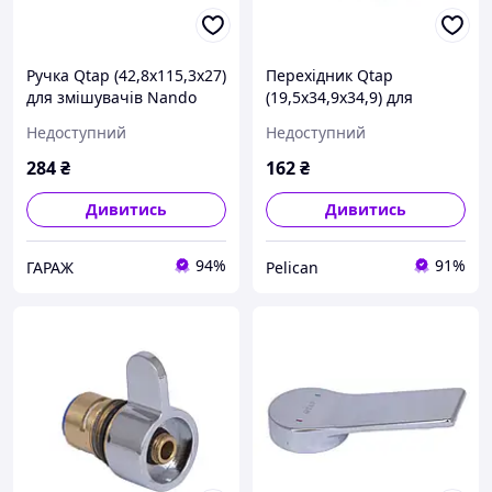
Ручка Qtap (42,8x115,3x27)
Перехідник Qtap
для змішувачів Nando
(19,5x34,9x34,9) для
QTNAN42811532750004
душових систем Evia, Tern
Недоступний
Недоступний
garage
QTEVITER19534934949934
pelican
284
₴
162
₴
Дивитись
Дивитись
94%
91%
ГАРАЖ
Pelican