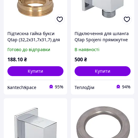
Підтискна гайка букси
Підключення для шланга
Qtap (32,2x31,7x31,7) для
Qtap Spojeni прямокутне
душових систем Evia, Tern
QTCRMB130 Chrome
Готово до відправки
В наявності
QTEVITER32231731749935
188
.10
₴
500
₴
Купити
Купити
95%
94%
𝐒antech𝐒pace
ТеплоДім