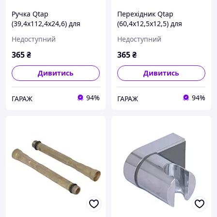
Ручка Qtap
Перехідник Qtap
(39,4x112,4x24,6) для
(60,4x12,5x12,5) для
змішувачів Crow
змішувачів для раковини
Недоступний
Недоступний
QTCRO394112424650447
низький та біде Evia
garage
QTEVI60412512549911
365
₴
365
₴
garage
Дивитись
Дивитись
94%
94%
ГАРАЖ
ГАРАЖ