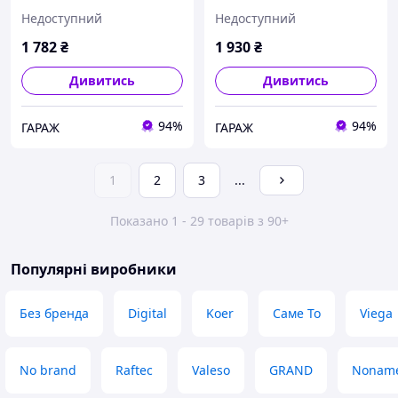
поличкою QT003 Chrome
Qtap Lepit 665 мм округла
Недоступний
Недоступний
garage
QTLEP82103OC Chrome
garage
1 782
₴
1 930
₴
Дивитись
Дивитись
94%
94%
ГАРАЖ
ГАРАЖ
1
2
3
...
Показано 1 - 29 товарів з 90+
Популярні виробники
Без бренда
Digital
Koer
Саме То
Viega
No brand
Raftec
Valeso
GRAND
Nonam