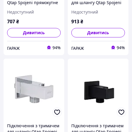
Qtap Spojeni прямокутне
для шлангу Qtap Spojeni
QT809810842857NB Black
округле QTCRMBH030
Недоступний
Недоступний
Matt garage
Chrome garage
707
₴
913
₴
Дивитись
Дивитись
94%
94%
ГАРАЖ
ГАРАЖ
Підключення з тримачем
Підключення з тримачем
для шлангу Qtap Spojeni
для шлангу Qtap Spojeni