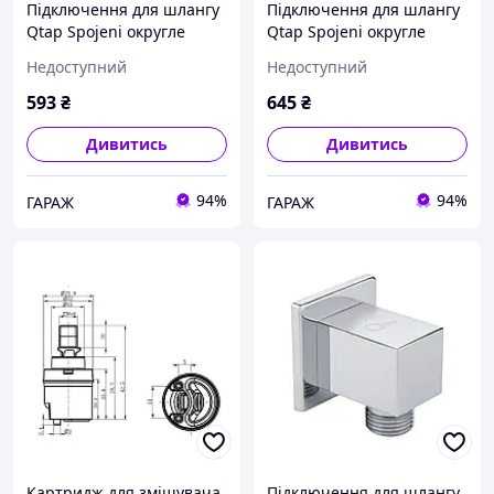
Підключення для шлангу
Підключення для шлангу
Qtap Spojeni округле
Qtap Spojeni округле
QTCRMB030 Chrome
QTCRBB030 Black Matt
Недоступний
Недоступний
garage
garage
593
₴
645
₴
Дивитись
Дивитись
94%
94%
ГАРАЖ
ГАРАЖ
Картридж для змішувача
Підключення для шлангу