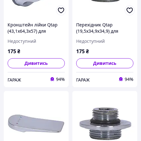
Кронштейн лійки Qtap
Перехідник Qtap
(43,1x64,3x57) для
(19,5x34,9x34,9) для
змішувачів для ванни
душових систем Evia, Tern
Недоступний
Недоступний
Crow, Nando, Arvin
QTEVITER19534934949934
QTCRONANARV431643574
garage
175
₴
175
₴
9221 garage
Дивитись
Дивитись
94%
94%
ГАРАЖ
ГАРАЖ