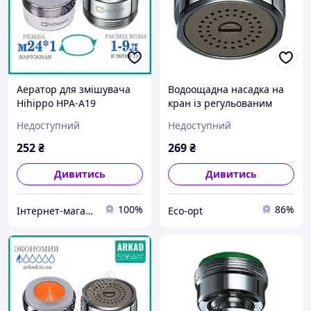
Аератор для змішувача
Водоощадна насадка на
Hihippo HPА-A19
кран із регульованим
регульований витрата 1 -
потоком (1.8 л 8 л/хв)
Недоступний
Недоступний
9 л/хв
Hihippo HP-155 spray
252
₴
269
₴
Дивитись
Дивитись
100%
86%
Інтернет-магазин АРКАД - Водозберігаючі технології
Eco-opt