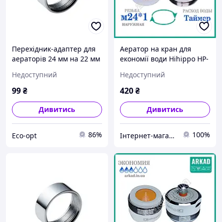
Перехідник-адаптер для
Аератор на кран для
аераторів 24 мм на 22 мм
економії води Hihippo HP-
ОТТ із системою
Недоступний
Недоступний
вмикання/вимикання в
один дотик + таймер
99
₴
420
₴
Дивитись
Дивитись
86%
100%
Eco-opt
Інтернет-магазин АРКАД - Водозберігаючі технології