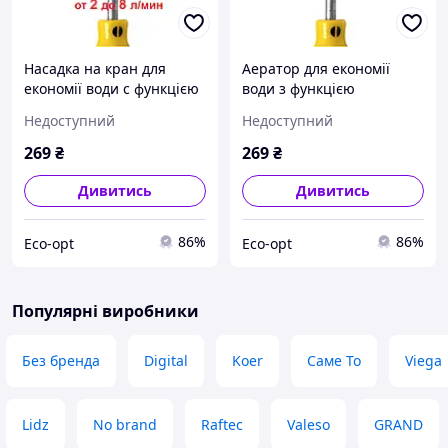
Насадка на кран для
Аератор для економії
економії води c функцією
води з функцією
регулювання потоку (2 - 8
регулювання потоку (2-8
Недоступний
Недоступний
л/хв) Hihippo HP-1055
л/хв) Hihippo HP-1055
269
₴
269
₴
Дивитись
Дивитись
86%
86%
Eco-opt
Eco-opt
Популярні виробники
Без бренда
Digital
Koer
Саме То
Viega
Lidz
No brand
Raftec
Valeso
GRAND