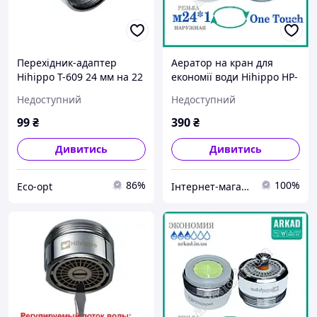
Перехідник-адаптер
Аератор на кран для
Hihippo T-609 24 мм на 22
економії води Hihippo HP-
мм
ОТ2S (система
Недоступний
Недоступний
увімкнення/вимкнення
один дотик)
99
₴
390
₴
Дивитись
Дивитись
86%
100%
Eco-opt
Інтернет-магазин АРКАД - Водозберігаючі технології