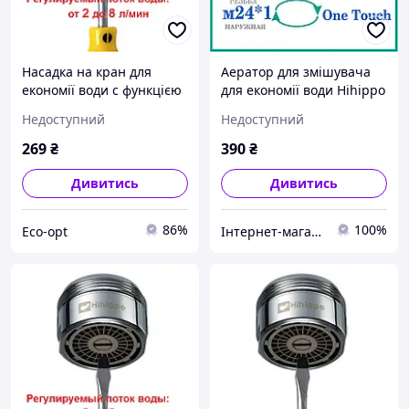
Насадка на кран для
Аератор для змішувача
економії води c функцією
для економії води Hihippo
регулювання потоку (2 - 8
HP-ОТ2А (система
Недоступний
Недоступний
л/хв) Hihippo HP-1055
увімкнення/вимкнення
один дотик)
269
₴
390
₴
Дивитись
Дивитись
86%
100%
Eco-opt
Інтернет-магазин АРКАД - Водозберігаючі технології