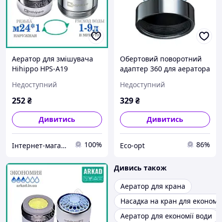
Аератор для змішувача
Обертовий поворотний
Hihippo HPS-A19
адаптер 360 для аератора
регульована витрата 1 - 9
на змішувач Hihippo T-
Недоступний
Недоступний
л/хв
610
252
₴
329
₴
Дивитись
Дивитись
100%
86%
Інтернет-магазин АРКАД - Водозберігаючі технології
Eco-opt
Дивись також
Аератор для крана
Насадка на кран для економії
Аератор для економії води