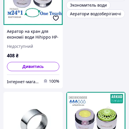
Экономитель води
Аератори водозберігаючі
Аератор на кран для
економії води Hihippo HP-
ОТ (система увімкнення/
Недоступний
вимкнення один дотик)
408
₴
Дивитись
100%
Інтернет-магазин АРКАД - Водозберігаючі технології