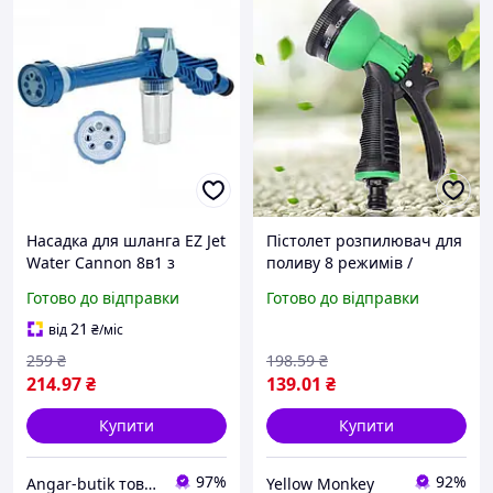
Насадка для шланга EZ Jet
Пістолет розпилювач для
Water Cannon 8в1 з
поливу 8 режимів /
розпилювачем, мильним
Поливальний пістолет /
Готово до відправки
Готово до відправки
резервуаром і 8
Розпилювач садовий /
режимами
Насадка на садовий
21
від
₴
/міс
шланг
259
₴
198
.59
₴
214
.97
₴
139
.01
₴
Купити
Купити
97%
92%
Angar-butik товари для дому та побуту
Yellow Monkey