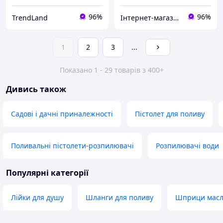
96%
96%
TrendLand
Інтернет-магазин CRELLO
1
2
3
...
Показано 1 - 29 товарів з 400+
Дивись також
Садові і дачні приналежності
Пістолет для поливу
Поливальні пістолети-розпилювачі
Розпилювачі води
Популярні категорії
Лійки для душу
Шланги для поливу
Шприци масля