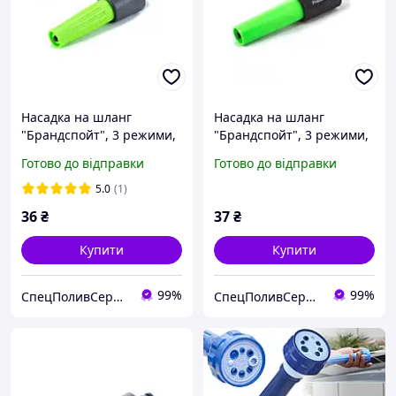
Насадка на шланг
Насадка на шланг
"Брандспойт", 3 режими,
"Брандспойт", 3 режими,
пістолет для поливу та
насадка для поливу та
Готово до відправки
Готово до відправки
миття інвентарю, Presto-
миття, Presto-PS
PS арт.7201G
5.0
(1)
36
₴
37
₴
Купити
Купити
99%
99%
СпецПоливСервіс - cистеми автоматичного поливу Hunter.
СпецПоливСервіс - cистеми автоматичного поливу Hunter.