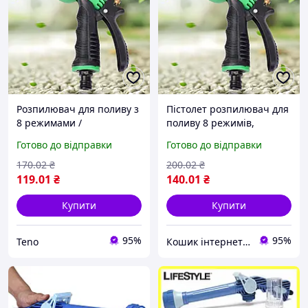
Розпилювач для поливу з
Пістолет розпилювач для
8 режимами /
поливу 8 режимів,
Поливальний
Зелений / Поливальний
Готово до відправки
Готово до відправки
розпилювач /
пістолет / Розпилювач
Розпилювач садовий /
садовий / Насадка на
170
.02
₴
200
.02
₴
Насадка на садовий
садовий шланг
119
.01
₴
140
.01
₴
шланг
Купити
Купити
95%
95%
Teno
Кошик інтернет магазин