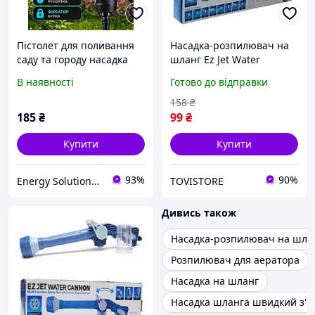
Пістолет для поливання
Насадка-розпилювач на
саду та городу насадка
шланг Ez Jet Water
розпилювач на шланг 8
Cannon з резервуаром
В наявності
Готово до відправки
режимів поливання
для миючих засобів, для
Зелений
миття авто, вікон, поливу
158
₴
(8 режимів)
185
₴
99
₴
Купити
Купити
93%
90%
Energy Solutions UA
TOVISTORE
Дивись також
Насадка-розпилювач на шла
Розпилювач для аератора
Насадка на шланг
Насадка шланга швидкий з'ї