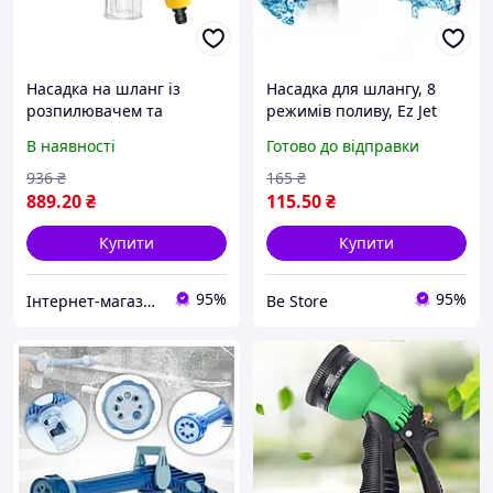
Насадка на шланг із
Насадка для шлангу, 8
розпилювачем та
режимів поливу, Ez Jet
відсіком для миючих
Water Cannon /
В наявності
Готово до відправки
засобів 8 режимів роботи
Розпилювач води /
Жовтий
Насадка на садовий
936
₴
165
₴
шланг
889
.20
₴
115
.50
₴
Купити
Купити
95%
95%
Інтернет-магазин товарів для дому "The Rechi"
Be Store