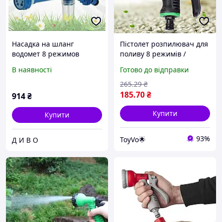
Насадка на шланг
Пістолет розпилювач для
водомет 8 режимов
поливу 8 режимів /
Ручной распылитель
Поливальний пістолет /
В наявності
Готово до відправки
воды Ez JetWater
Розпилювач садовий /
Насадка на садовий
265
.29
₴
шланг
185
.70
₴
914
₴
Купити
Купити
93%
ToyVo🌟
Д И В О