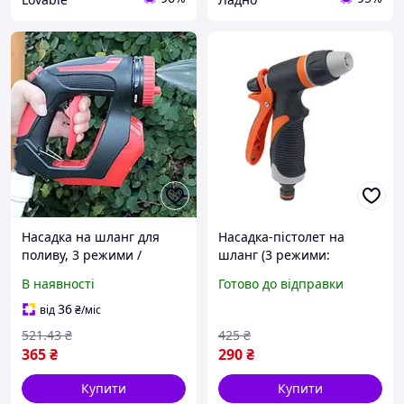
Насадка на шланг для
Насадка-пістолет на
поливу, 3 режими /
шланг (3 режими:
Пістолет для миття авто /
розпилення, високий
В наявності
Готово до відправки
Розпилювач на шланг /
тиск, полив)
Поливальна насадка на
36
від
₴
/міс
шланг
521
.43
₴
425
₴
365
₴
290
₴
Купити
Купити