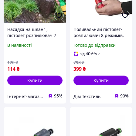
Насадка на шланг ,
Поливальний пістолет-
пістолет розпилювач 7
розпилювач 8 режимів,
режимів роботи Зелений
Садовий набір насадка на
В наявності
Готово до відправки
шланг з конекторами 1/2
й адаптером 3/4
40
від
₴
/міс
120
₴
798
₴
114
₴
399
₴
Купити
Купити
95%
90%
Інтернет-магазин товарів для дому "The Rechi"
Дім Текстиль