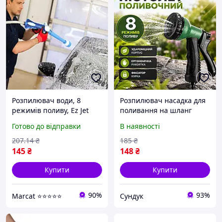
Розпилювач води, 8
Розпилювач насадка для
режимів поливу, Ez Jet
поливання на шланг
Water Cannon, Синій /
бризкалка для поливання
Готово до відправки
В наявності
Насадка на шланг
городу розбризкувач
водомет / Водяна гармата
зрошувач для шланга 8
207
.14
₴
185
₴
режимів струменя
145
₴
148
₴
Купити
Купити
90%
93%
Marcat ⭐⭐⭐⭐⭐
Сундук