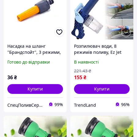
Насадка на шланг
Розпилювач води, 8
"Брандспойт", 3 режими,
режимів поливу, Ez Jet
пістолет для поливу та
Water Cannon / Насадка
Готово до відправки
В наявності
миття інвентарю Presto-
на шланг водомет /
PS
Водяна гармата / Насадка
221
.43
₴
на шланг
36
₴
155
₴
Купити
Купити
99%
96%
СпецПоливСервіс - cистеми автоматичного поливу Hunter.
TrendLand