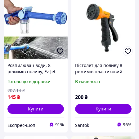
Розпилювач води, 8
Пістолет для поливу 8
режимів поливу, Ez Jet
режимів пластиковий
Water Cannon / Насадка
насадка на шланг Presto-
Готово до відправки
В наявності
на шланг водомет /
PS (7202)
Водяна гармата
207
.14
₴
145
₴
200
₴
Купити
Купити
91%
96%
Експрес-шоп
Santok