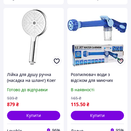
Лійка для душу ручна
Розпилювач води з
(насадка на шланг) Koer
відсіком для миючих
KP-0411-01 масажна 3
засобів, 8 режимів, Ez Jet
Готово до відправки
В наявності
режими, кругла душова
Water Cannon Насадка на
лійка хром
шланг Водомет
939
₴
165
₴
879
₴
115
.50
₴
Купити
Купити
96%
95%
Lovable
Ладно