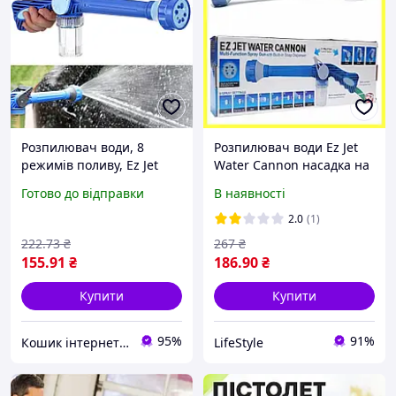
Розпилювач води, 8
Розпилювач води Ez Jet
режимів поливу, Ez Jet
Water Cannon насадка на
Water Cannon, Синій /
шланг водомет 8 режимів
Готово до відправки
В наявності
Насадка на шланг
водомет / Водяна гармата
2.0
(1)
222
.73
₴
267
₴
155
.91
₴
186
.90
₴
Купити
Купити
95%
91%
Кошик інтернет магазин
LifeStyle