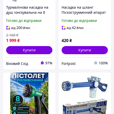
Турмалінова насадка на
Насадка на шланг
душ іонізувальна на 8
Піскоструминний апарат
режимів
YT-741, 8 режимів,
Готово до відправки
Готово до відправки
Black/Red, Box
200
42
від
₴
/міс
від
₴
/міс
2 168
₴
1 999
₴
420
₴
Купити
Купити
97%
100%
Віковий Схід
Fortpost