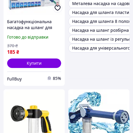
Металева насадка на садови
Насадка для шланга пластик
Насадка для шланга 8 полож
Багатофункціональна
насадка на шланг для
Насадка на шланг розбірна
поливу та миття
Готово до відправки
Насадка на шланг із регуль
автомобілів з 8 режимами
розпилення води
370
₴
Насадка для універсального
185
₴
Купити
85%
FullBuy