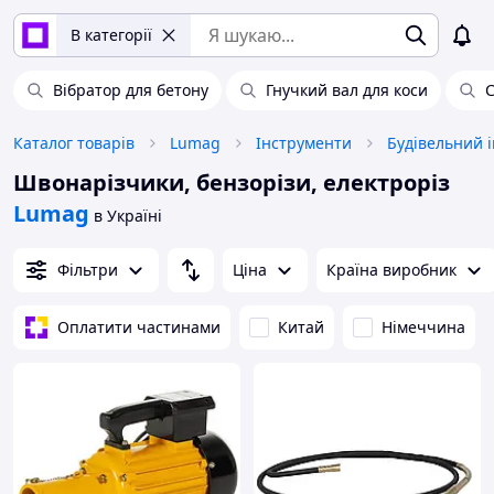
В категорії
Вібратор для бетону
Гнучкий вал для коси
С
Каталог товарів
Lumag
Інструменти
Будівельний 
Швонарізчики, бензорізи, електроріз
Lumag
в Україні
Фільтри
Ціна
Країна виробник
Оплатити частинами
Китай
Німеччина