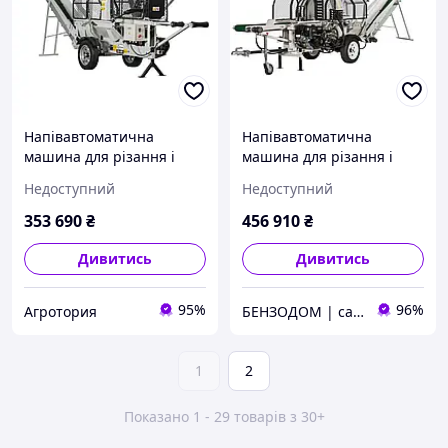
Напівавтоматична
Напівавтоматична
машина для різання і
машина для різання і
розколу дров Lumag SSA
розколу дров Lumag
Недоступний
Недоступний
400E
SSA500ZH-PRO,
гідравлічний
353 690
₴
456 910
₴
Дивитись
Дивитись
95%
96%
Агротория
БЕНЗОДОМ | садова техніка та електроінструмент
1
2
Показано 1 - 29 товарів з 30+