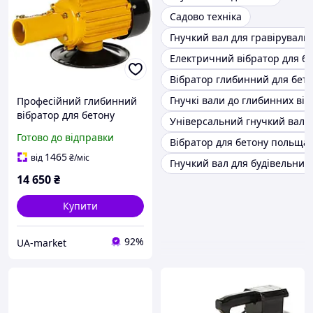
Садово техніка
Гнучкий вал для гравірувал
Електричний вібратор для б
Вібратор глибинний для бет
Гнучкі вали до глибинних віб
Професійний глибинний
вібратор для бетону
Універсальний гнучкий вал
Lumag LFR 15E потужність
Готово до відправки
Вібратор для бетону польща
1.5 кВт висота викиду 15
м сталевий корпус
1465
від
₴
/міс
Гнучкий вал для будівельних 
14 650
₴
Купити
92%
UA-market