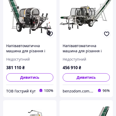
Напівавтоматична
Напівавтоматична
машина для різання і
машина для різання і
розколу дров Lumag SSA
розколу дров Lumag
Недоступний
Недоступний
400GHPROS
SSA500ZH-PRO,
гідравлічний
381 110
₴
456 910
₴
Дивитись
Дивитись
100%
96%
ТОВ Гострий Кут
benzodom.com.ua