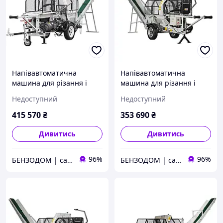
Напівавтоматична
Напівавтоматична
машина для різання і
машина для різання і
розколу дров Lumag
розколу дров Lumag SSA
Недоступний
Недоступний
SSA500E
400E
415 570
₴
353 690
₴
Дивитись
Дивитись
96%
96%
БЕНЗОДОМ | садова техніка та електроінструмент
БЕНЗОДОМ | садова техніка та електроінструмент