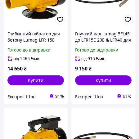
Глибинний вібратор для
Гнучкий вал Lumag 5FL45
бетону Lumag LFR 15E
до LFR15E 20E & LFR40 для
потужність 1.5 кВт
вібратора довжина
Готово до відправки
Готово до відправки
швидкість потоку 1200 л/
шланга 6 м
год вага 17/18 кг
продуктивність 12000 л/
1465
915
від
₴
/міс
від
₴
/міс
год висота напору 15 м
14 650
₴
9 150
₴
Купити
Купити
91%
91%
Експрес Шоп
Експрес Шоп