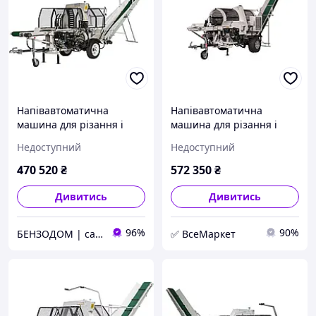
Напівавтоматична
Напівавтоматична
машина для різання і
машина для різання і
розколу дров Lumag SSA
розколювання дров
Недоступний
Недоступний
500 GH-PRO
Lumag SSA500GH-PRO/RS
470 520
₴
572 350
₴
Дивитись
Дивитись
96%
90%
БЕНЗОДОМ | садова техніка та електроінструмент
✅ ВсеМаркет