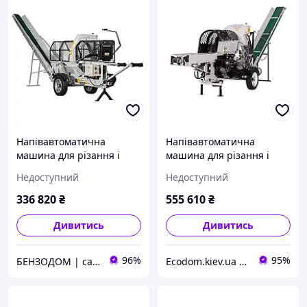
Напівавтоматична
Напівавтоматична
машина для різання і
машина для різання і
розколу дров Lumag SSA
розколу дров Lumag
Недоступний
Недоступний
400G
SSA500GH-PRO/S
336 820
₴
555 610
₴
Дивитись
Дивитись
96%
95%
БЕНЗОДОМ | садова техніка та електроінструмент
Еcodom.kiev.ua Інтернет- магазин