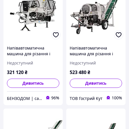
Напівавтоматична
Напівавтоматична
машина для різання і
машина для різання і
розколу дров Lumag SSA
розколу дров Lumag SSA
Недоступний
Недоступний
400Z
400EHPROS
321 120
₴
523 480
₴
Дивитись
Дивитись
96%
100%
БЕНЗОДОМ | садова техніка та електроінструмент
ТОВ Гострий Кут