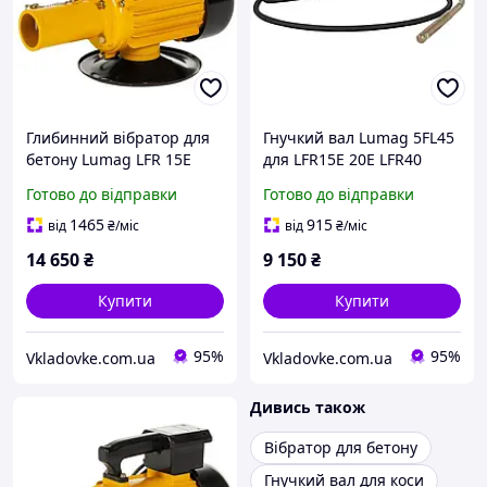
Глибинний вібратор для
Гнучкий вал Lumag 5FL45
бетону Lumag LFR 15E
для LFR15E 20E LFR40
потужність 1.5 кВт
довжина шланга 6 м
Готово до відправки
Готово до відправки
швидкість потоку 1200 л/
продуктивність 12000 л/
год висота викиду 15 м
год
1465
915
від
₴
/міс
від
₴
/міс
14 650
₴
9 150
₴
Купити
Купити
95%
95%
Vkladovke.com.ua
Vkladovke.com.ua
Дивись також
Вібратор для бетону
Гнучкий вал для коси