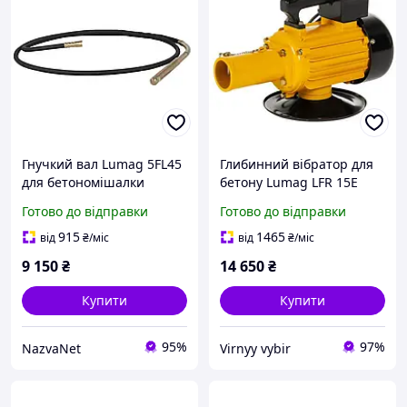
Гнучкий вал Lumag 5FL45
Глибинний вібратор для
для бетономішалки
бетону Lumag LFR 15E
LFR15E 20E LFR40
потужність 1.5 кВт
Готово до відправки
Готово до відправки
довжина 6 м
швидкість потоку 1200 л/
продуктивність 12000 л/
год комплектація 6 м
915
1465
від
₴
/міс
від
₴
/міс
год
шланг
9 150
₴
14 650
₴
Купити
Купити
95%
97%
NazvaNet
Virnyy vybir