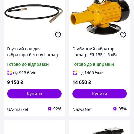
Гнучкий вал для
Глибинний вібратор
вібратора бетону Lumag
Lumag LFR 15E 1.5 кВт
5FL45 продуктивність
швидкість потоку 1200 л/
Готово до відправки
Готово до відправки
12000 л/год довжина
год компактний дизайн
шланга 6 м надійний
для бетонних робіт
915
1465
від
₴
/міс
від
₴
/міс
матеріал
9 150
₴
14 650
₴
Купити
Купити
92%
95%
UA-market
NazvaNet