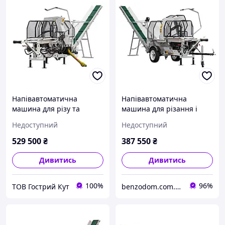
Напівавтоматична
Напівавтоматична
машина для різу та
машина для різання і
розколу дров Lumag
розколу дров Lumag SSA
Недоступний
Недоступний
SSA500Z
500G
529 500
₴
387 550
₴
Дивитись
Дивитись
100%
96%
ТОВ Гострий Кут
benzodom.com.ua