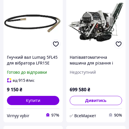
Гнучкий вал Lumag 5FL45
Напівавтоматична
для вібратора LFR15E
машина для різання і
LFR20E LFR40
розколювання дров
Готово до відправки
Недоступний
продуктивність 12000 л/
Lumag SSA500DH-PROT/RS
год довжина шланга 6 м
915
від
₴
/міс
9 150
₴
699 580
₴
Купити
Дивитись
97%
90%
Virnyy vybir
✅ ВсеМаркет