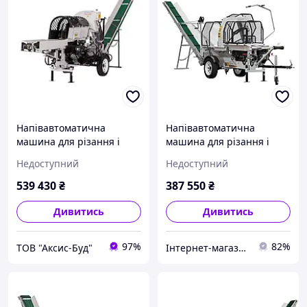
Напівавтоматична
Напівавтоматична
машина для різання і
машина для різання і
розколу дров Lumag
розколу дров Lumag SSA
Недоступний
Недоступний
SSA500GH-PRO/S
500G
539 430
₴
387 550
₴
Дивитись
Дивитись
97%
82%
ТОВ "Аксис-Буд"
Інтернет-магазин ToolX