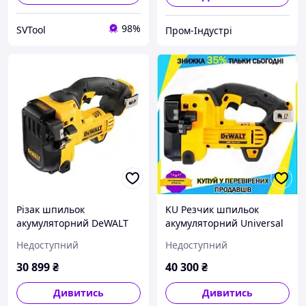
98%
SVTool
Пром-Індустрі
Різак шпильок
KU Резчик шпильок
акумуляторний DeWALT
акумуляторний Universal
DCS350N
Fit DeWALT для
Недоступний
Недоступний
будівельних робіт легкий
та потужний інструме
30 899
₴
40 300
₴
Uni2L_K
Дивитись
Дивитись