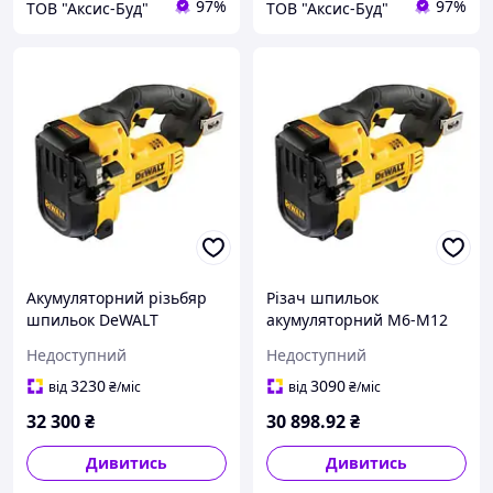
97%
97%
ТОВ "Аксис-Буд"
ТОВ "Аксис-Буд"
Акумуляторний різьбяр
Різач шпильок
шпильок DeWALT
акумуляторний М6-М12
DCS350NT
DeWALT DCS350N
Недоступний
Недоступний
3230
3090
від
₴
/міс
від
₴
/міс
32 300
₴
30 898
.92
₴
Дивитись
Дивитись