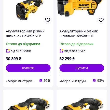
Акумуляторний різчик
Акумуляторний різчик
шпильок DeWalt STP
шпильок DeWalt STP
DCS350N (18В, Без АКБ і
DCS350NT (18В, Без АКБ і
Готово до відправки
Готово до відправки
ЗП)
ЗП)
5150
5383
від
₴
/міс
від
₴
/міс
30 899
₴
32 299
₴
Купити
Купити
95%
95%
«Море инструментов»
«Море инструментов»