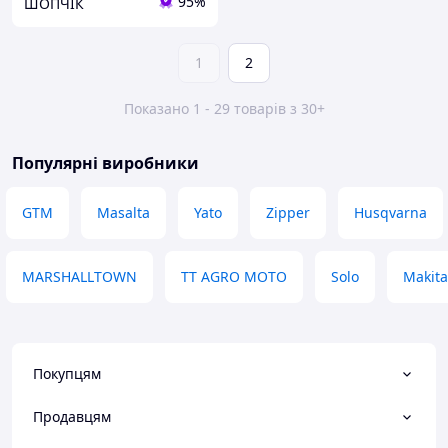
95%
ШОПЧІК
1
2
Показано 1 - 29 товарів з 30+
Популярні виробники
GTM
Masalta
Yato
Zipper
Husqvarna
MARSHALLTOWN
TT AGRO MOTO
Solo
Makita
Покупцям
Продавцям