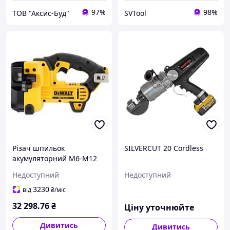
97%
98%
ТОВ "Аксис-Буд"
SVTool
Різач шпильок
SILVERCUT 20 Cordless
акумуляторний М6-М12
DeWALT DCS350NT
Недоступний
Недоступний
3230
від
₴
/міс
32 298
.76
₴
Ціну уточнюйте
Дивитись
Дивитись