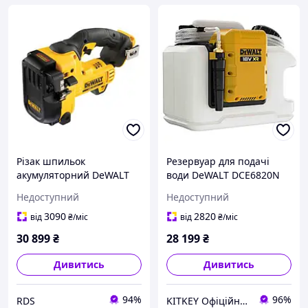
Різак шпильок
Резервуар для подачі
акумуляторний DeWALT
води DeWALT DCE6820N
18В, M6-M12 (DCS350N)
Недоступний
Недоступний
3090
2820
від
₴
/міс
від
₴
/міс
30 899
₴
28 199
₴
Дивитись
Дивитись
94%
96%
RDS
KITKEY Офіційний дилер