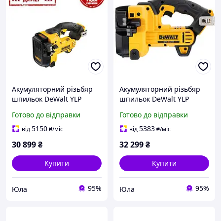
Акумуляторний різьбяр
Акумуляторний різьбяр
шпильок DeWalt YLP
шпильок DeWalt YLP
DCS350N (18В, Без АКБ і
DCS350NT (18В, Без АКБ і
Готово до відправки
Готово до відправки
ЗП)
ЗУ)
5150
5383
від
₴
/міс
від
₴
/міс
30 899
₴
32 299
₴
Купити
Купити
95%
95%
Юла
Юла