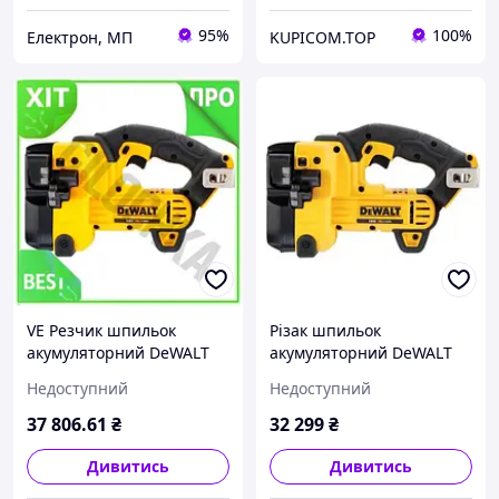
95%
100%
Електрон, МП
KUPICOM.TOP
VE Резчик шпильок
Різак шпильок
акумуляторний DeWALT
акумуляторний DeWALT
New Version для
DCS350NT
Недоступний
Недоступний
будівельних робіт легкий
та потужний інструмент
37 806
.61
₴
32 299
₴
N6W_VER
Дивитись
Дивитись