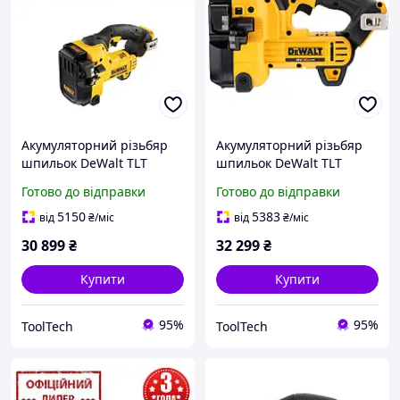
Акумуляторний різьбяр
Акумуляторний різьбяр
шпильок DeWalt TLT
шпильок DeWalt TLT
DCS350N (18В, Без АКБ і
DCS350NT (18В, Без АКБ і
Готово до відправки
Готово до відправки
ЗП)
ЗУ)
5150
5383
від
₴
/міс
від
₴
/міс
30 899
₴
32 299
₴
Купити
Купити
95%
95%
ToolTech
ToolTech