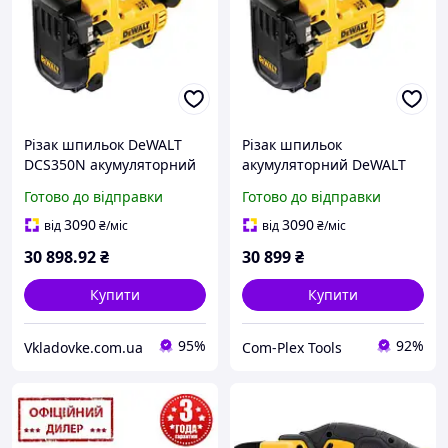
Різак шпильок DeWALT
Різак шпильок
DCS350N акумуляторний
акумуляторний DeWALT
18 В XR до 30 ходів/хв
18В, M6-M12 (DCS350N)
Готово до відправки
Готово до відправки
3090
3090
від
₴
/міс
від
₴
/міс
30 898
.92
₴
30 899
₴
Купити
Купити
95%
92%
Vkladovke.com.ua
Com-Plex Tools