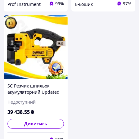
99%
97%
Prof Instrument
Е-кошик
SC Резчик шпильок
акумуляторний Updated
Form DeWALT для
Недоступний
будівельних робіт легкий
та потужний інструмен
39 438
.55
₴
CH2_99K
Дивитись