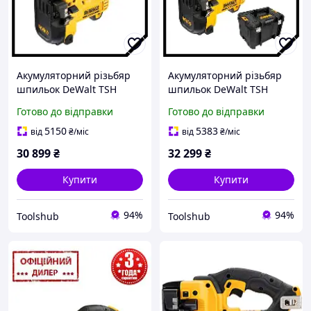
Акумуляторний різьбяр
Акумуляторний різьбяр
шпильок DeWalt TSH
шпильок DeWalt TSH
DCS350N (18В, Без АКБ і
DCS350NT (18В, Без АКБ і
Готово до відправки
Готово до відправки
ЗУ)
ЗУ)
5150
5383
від
₴
/міс
від
₴
/міс
30 899
₴
32 299
₴
Купити
Купити
94%
94%
Toolshub
Toolshub