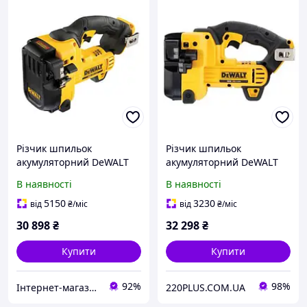
Різчик шпильок
Різчик шпильок
акумуляторний DeWALT
акумуляторний DeWALT
DCS350N
DCS350NT
В наявності
В наявності
5150
3230
від
₴
/міс
від
₴
/міс
30 898
₴
32 298
₴
Купити
Купити
92%
98%
Інтернет-магазин GIGATOOLS
220PLUS.COM.UA