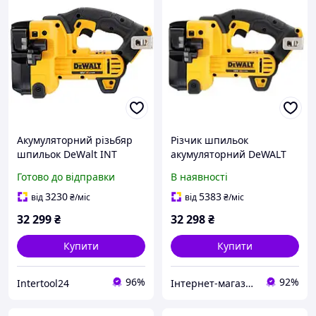
Акумуляторний різьбяр
Різчик шпильок
шпильок DeWalt INT
акумуляторний DeWALT
DCS350NT (18В, Без АКБ і
DCS350NT
Готово до відправки
В наявності
ЗУ)
3230
5383
від
₴
/міс
від
₴
/міс
32 299
₴
32 298
₴
Купити
Купити
96%
92%
Intertool24
Інтернет-магазин GIGATOOLS