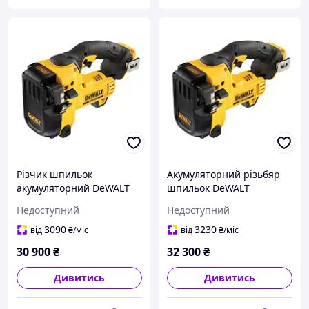
Різчик шпильок
Акумуляторний різьбяр
акумуляторний DeWALT
шпильок DeWALT
DCS350N (без АКБ і ЗП)
DCS350NT
Недоступний
Недоступний
3090
3230
від
₴
/міс
від
₴
/міс
30 900
₴
32 300
₴
Дивитись
Дивитись