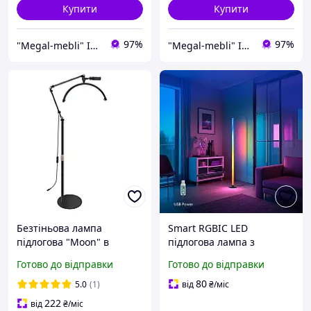
Купити
Купити
97%
97%
"Megal-mebli" Інтернет-магазин меблів та товарів для дому
"Megal-mebli" Інтернет-магазин меблів та товарів для дому
Безтіньова лампа
Smart RGBIC LED
підлогова "Moon" в
підлогова лампа з
чорному кольорі HD-M2X
пультом та додатком,
Готово до відправки
Готово до відправки
CENSREAL з тримачем для
кольорова лампа для
телефону
кімнати, 16 млн кольорів,
80
5.0
(1)
від
₴
/міс
музична синхронізація
222
від
₴
/міс