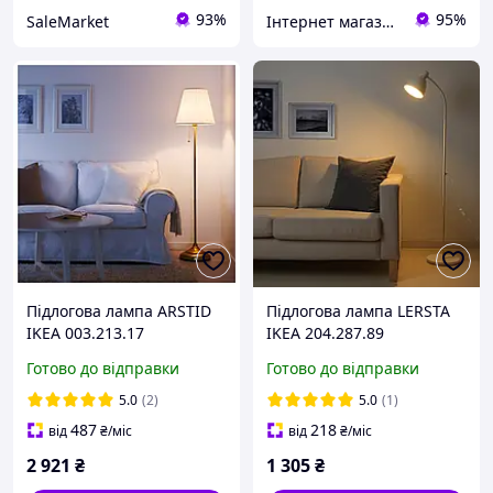
93%
95%
SaleMarket
Інтернет магазин - Маркет
Підлогова лампа ARSTID
Підлогова лампа LERSTA
IKEA 003.213.17
IKEA 204.287.89
Готово до відправки
Готово до відправки
5.0
(2)
5.0
(1)
487
218
від
₴
/міс
від
₴
/міс
2 921
₴
1 305
₴