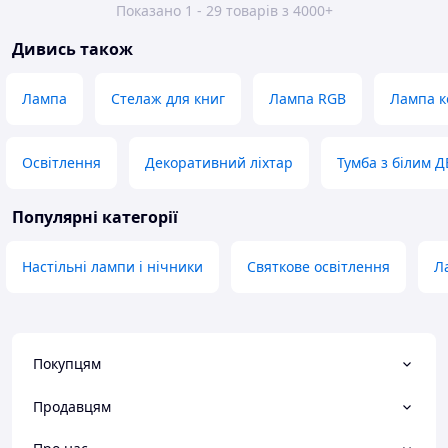
Показано 1 - 29 товарів з 4000+
Дивись також
Лампа
Стелаж для книг
Лампа RGB
Лампа к
Освітлення
Декоративний ліхтар
Тумба з білим 
Популярні категорії
Настільні лампи і нічники
Святкове освітлення
Л
Покупцям
Продавцям