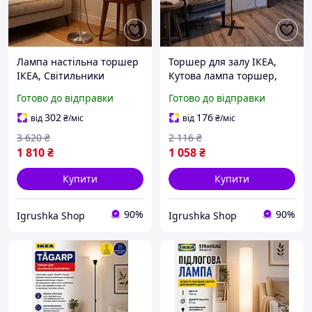
Лампа настільна торшер
Торшер для залу ІКЕА,
ІКЕА, Світильники
Кутова лампа торшер,
торшери, Модний
Лофт світильник
Готово до відправки
Готово до відправки
торшер, Торшер для
підлоговий, Світлодіодна
читання підлоговий
лампа для торшера,
302
176
від
₴
/міс
від
₴
/міс
вигнутий, Торшер
Модні торшери, RYH
3 620
₴
2 116
₴
світлодіодний, RYH
1 810
₴
1 058
₴
Купити
Купити
90%
90%
Igrushka Shop
Igrushka Shop