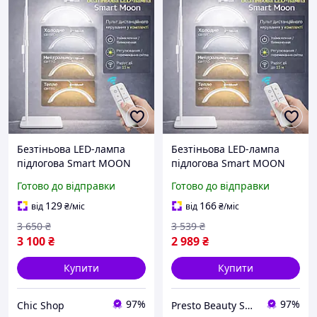
Безтіньова LED-лампа
Безтіньова LED-лампа
підлогова Smart MOON
підлогова Smart MOON
Light HD-M6X 24", 36Вт, з
Light HD-M6X 24", 36Вт, з
Готово до відправки
Готово до відправки
тримачем для телефону,
тримачем для телефону,
складана, півмісяць Біла
складана, півмісяць Біла
129
166
від
₴
/міс
від
₴
/міс
3 650
₴
3 539
₴
3 100
₴
2 989
₴
Купити
Купити
97%
97%
Chic Shop
Presto Beauty Shop