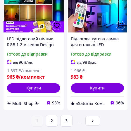
LED підлоговий нічник
Підлогова кутова лампа
RGB 1.2 м Ledox Design
для вітальні LED
неонова кутова лампа з
світильник підлоговий
Готово до відправки
Готово до відправки
пультом для кімнатного
нічник Лампи з пультом
декору
Кутовий льод торшер
96
98
від
₴
/міс
від
₴
/міс
1 397
₴/комплект
1 966
₴
965
₴/комплект
983
₴
Купити
Купити
93%
96%
🌟 Multi Shop 🌟
🔱 «Saturn» Компетентність! Якість товару! Швидка відправка! ✅
1
2
3
...