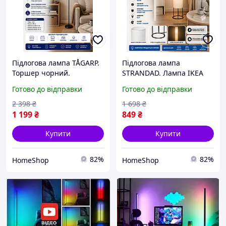
Підлогова лампа TÅGARP.
Підлогова лампа
Торшер чорний.
STRANDAD. Лампа IKEA
Підлоговий світильник
305.667.37. Підлогова
Готово до відправки
Готово до відправки
IKEA 204.040.95
лампа з торшером IKEA.
2 398
₴
1 698
₴
1 199
₴
849
₴
Купити
Купити
82%
82%
HomeShop
HomeShop