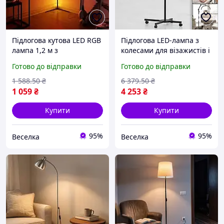
Підлогова кутова LED RGB
Підлогова LED-лампа з
лампа 1,2 м з
колесами для візажистів і
дистанційним
лешмейкерів 31W 2500
Готово до відправки
Готово до відправки
керуванням для
Lm висота 145-205 см
затишного інтер'єру
FLAME
1 588
.50
₴
6 379
.50
₴
FLAME
1 059
₴
4 253
₴
Купити
Купити
95%
95%
Веселка
Веселка