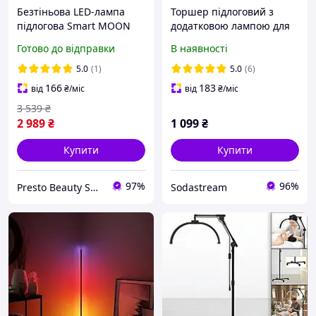
Безтіньова LED-лампа
Торшер підлоговий з
підлогова Smart MOON
додатковою лампою для
Light HD-M6X 24", 36Вт, з
читання, чорний, з
Готово до відправки
В наявності
тримачем для телефону,
лампами E27 , для
складана, півмісяць
вітальні та спальні
5.0
(1)
5.0
(6)
Чорна
166
183
від
₴
/міс
від
₴
/міс
3 539
₴
2 989
₴
1 099
₴
Купити
Купити
97%
96%
Presto Beauty Shop
Sodastream