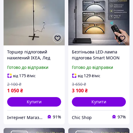
Торшер підлоговий
Безтіньова LED-лампа
нахилений ІКЕА, Лед
підлогова Smart MOON
лампа торшер,
Light HD-M6X 24", 36Вт, з
Готово до відправки
Готово до відправки
Підлоговий світильник
тримачем для телефону,
низький, Настільні лампи
складана, півмісяць
175
129
від
₴
/міс
від
₴
/міс
і торшери, MTS
Чорна
2 100
₴
3 650
₴
1 050
₴
3 100
₴
Купити
Купити
91%
97%
Інтернет Магазин "StepShop"
Chic Shop