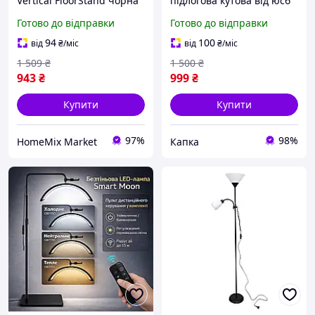
Vertical FloorStand чорна
підлогова кутова від юсб
для освітлення будинку та
світлодіодний світильник
Готово до відправки
Готово до відправки
створення затишної
USB для дому в спальню
атмосфери з пультом
торшер з пультом та
94
100
від
₴
/міс
від
₴
/міс
керування
додатком 1.2 м різн
1 509
₴
1 500
₴
943
₴
999
₴
Купити
Купити
97%
98%
HomeMix Market
Капка