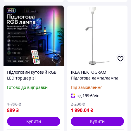
Підлоговий кутовий RGB
IKEA HEKTOGRAM
LED торшер зі
Підлогова лампа/лампа
світлодіодною підсвіткою,
для читання, сріблястий/
Готово до відправки
Під замовлення
пультом керування,
білий (804.777.10)
режимами освітлення та
199
від
₴
/міс
лампа для кімнати
1 798
₴
2 236
₴
899
₴
1 990
.04
₴
Купити
Купити