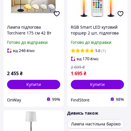
Лампа підлогова
RGB Smart LED кутовий
Torchiere 175 см 42 Вт
торшер 2 шт, підлогова
світлодіодна з пультом
лампа з App керуванням,
Готово до відправки
Готово до відправки
управління чорна для
пультом і Music Sync |
вітальні спальні
Сучасне підсвічування
246
від
₴
/міс
5.0
(1)
для вітальні та
170
від
₴
/міс
2 099
₴
2 455
₴
1 695
₴
Купити
Купити
99%
98%
OnWay
FindStore
Дивись також
Лампа настільна бароко