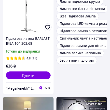
Лампа підлогова кругла
Лампа настільна вінтажна
Ikea Підлогова лампа
Підлогова LED-лампа з режи
Підлогова лампа з регулюван
Світильник лампа настільна
Підлогова лампа BARLAST
IKEA 104.303.68
Підлогові лампи для вітальні
Готово до відправки
Лампа велика напольна
4.8
(11)
Led лампи підлогові
636
₴
Купити
97%
"Megal-mebli" Інтернет-магазин меблів та товарів для дому