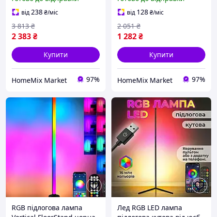
чорна
оформлення в інтер'єрі
120 см 2 шт.
238
128
від
₴
/міс
від
₴
/міс
3 813
₴
2 051
₴
2 383
₴
1 282
₴
Купити
Купити
97%
97%
HomeMix Market
HomeMix Market
RGB підлогова лампа
Лед RGB LED лампа