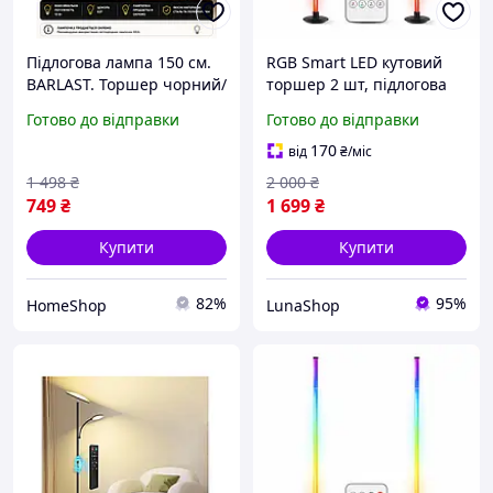
Підлогова лампа 150 см.
RGB Smart LED кутовий
BARLAST. Торшер чорний/
торшер 2 шт, підлогова
білий. Підлоговий
лампа з App керуванням,
Готово до відправки
Готово до відправки
світильник IKEA BARLAST
пультом і Music Sync |
104.303.68
Сучасне підсвічування
170
від
₴
/міс
для вітальні та
1 498
₴
2 000
₴
749
₴
1 699
₴
Купити
Купити
82%
95%
HomeShop
LunaShop