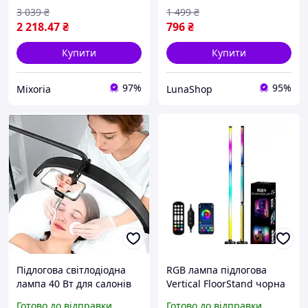
3 039
₴
1 499
₴
2 218
.47
₴
796
₴
Купити
Купити
97%
95%
Mixoria
LunaShop
Підлогова світлодіодна
RGB лампа підлогова
лампа 40 Вт для салонів
Vertical FloorStand чорна
краси 320 світлодіодів
для створення світлового
Готово до відправки
Готово до відправки