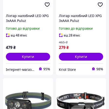
Ліхтар налобний LED XPG
Ліхтар налобний LED XPG
3xAAA Puluz
3xAAA Puluz
TBD0602391801A
TBD0602391801
Готово до відправки
Готово до відправки
48
28
від
₴
/міс
від
₴
/міс
465
₴
479
₴
279
₴
Купити
Купити
95%
98%
Інтернет-магазин smartmiks.com.ua
Kriol Store