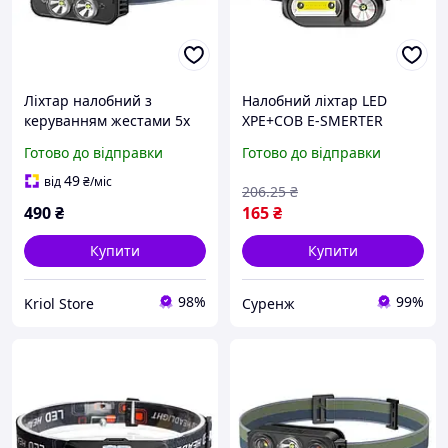
Ліхтар налобний з
Налобний ліхтар LED
керуванням жестами 5x
XPE+COB E-SMERTER
LED 1000мАч Puluz
TBD0602624802 для
Готово до відправки
Готово до відправки
TBD0602857202
туризму та активного
відпочинку
49
від
₴
/міс
206
.25
₴
490
₴
165
₴
Купити
Купити
98%
99%
Kriol Store
Суренж