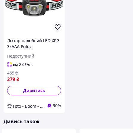
Ліхтар налобний LED XPG
3xAAA Puluz
TBD0602391801A
Недоступний
28
від
₴
/міс
465
₴
279
₴
Дивитись
90%
🏆 Foto - Boom - твій магазин фототехніки! 🚀🚀🚀
Дивись також