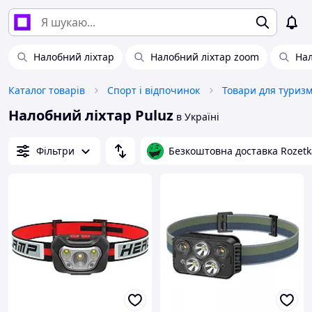
Налобний ліхтар
Налобний ліхтар zoom
Нал
Каталог товарів
Спорт і відпочинок
Товари для туриз
Налобний ліхтар Puluz
в Україні
Фільтри
Безкоштовна доставка Rozetk