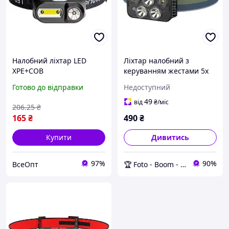
Налобний ліхтар LED
Ліхтар налобний з
XPE+COB
керуванням жестами 5x
вологозахищений 18650
LED 1000 мА·год Puluz
Готово до відправки
Недоступний
E-SMERTER
TBD0602857202 - Boom
TBD0602624802 для
49
від
₴
/міс
206
.25
₴
активного відпочинку та
165
₴
490
₴
туризму, яскравість 1000
лм
Купити
Дивитись
97%
90%
ВсеОпт
🏆 Foto - Boom - твій магазин фототехніки! 🚀🚀🚀