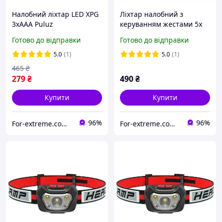
Налобний ліхтар LED XPG
Ліхтар налобний з
3xAAA Puluz
керуванням жестами 5x
TBD0602391801,
LED 1000 мА·год Puluz
Готово до відправки
Готово до відправки
яскравість 300 лм,
TBD0602857202
вологозахист IPX4,
5.0
(1)
5.0
(1)
зручний дизайн для
465
₴
кемпінгу
279
₴
490
₴
Купити
Купити
96%
96%
For-extreme.com.ua - все для фото- відеоблогу
For-extreme.com.ua - все для фото- відеоблогу