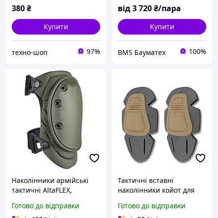
380
₴
від
3 720
₴/пара
Купити
Купити
97%
100%
техно-шоп
BMS Бауматех
Наколінники армійські
Тактичні вставні
тактичні AltaFLEX,
наколінники койот для
застібка AltaLOK, гнучкий
спорядження EVA
Готово до відправки
Готово до відправки
ковпачок, колір
військові захисні