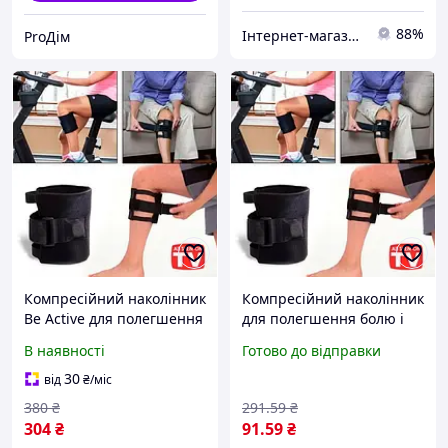
88%
Інтернет-магазин Min Price
ProДім
Компресійний наколінник
Компресійний наколінник
Be Active для полегшення
для полегшення болю і
болю в спині та ногах з
підтримки колінного
В наявності
Готово до відправки
акупунктурним ефектом
суглоба акупунктурний Be
Active для ніг
30
від
₴
/міс
380
₴
291
.59
₴
304
₴
91
.59
₴