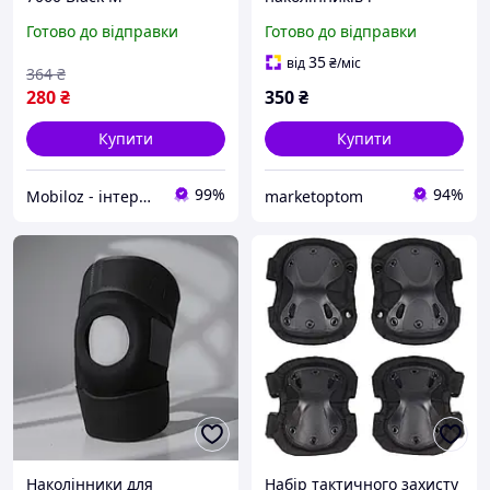
компресійний панчох
налокітників оливкового
Готово до відправки
Готово до відправки
спортивні захисні
кольору, захисне
пристосування для ніг 12
спорядження для
35
від
₴
/міс
364
₴
шт.
військових, страйкболу,
280
₴
350
₴
пейнтболу, полю
Купити
Купити
99%
94%
Mobiloz - інтернет-магазин Мобілоз
marketoptom
Наколінники для
Набір тактичного захисту