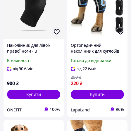
Наколінник для лівої/
Ортопедичний
правої ноги - 3
наколінник для суглобів
ніг собак чорний, розмір
В наявності
Готово до відправки
S
90
22
від
₴
/міс
від
₴
/міс
250
₴
900
₴
220
₴
Купити
Купити
100%
96%
ONEFIT
LapaLand