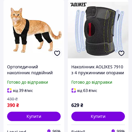
Ортопедичний
Наколінник AOLIKES 7910
наколінник подвійний
з 4 пружинними опорами
для суглобів ніг котів
на праву ногуЧорний
Готово до відправки
Готово до відправки
чорний, розмір XS
39
63
від
₴
/міс
від
₴
/міс
430
₴
390
₴
629
₴
Купити
Купити
96%
99%
LapaLand
FixWell