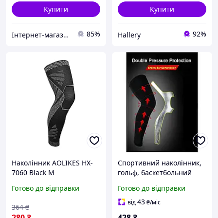
Купити
Купити
85%
92%
Інтернет-магазин SALE TOOLS
Hallery
Наколінник AOLIKES HX-
Спортивний наколінник,
7060 Black M
гольф, баскетбольний
компресійний панчох
рукав для ніг.
Готово до відправки
Готово до відправки
спортивні захисні
пристосування для ніг
43
від
₴
/міс
364
₴
280
₴
428
₴