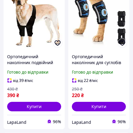
Ортопедичний
Ортопедичний
наколінник подвійний
наколінник для суглобів
для суглобів ніг собак
ніг котів чорний, розмір S
Готово до відправки
Готово до відправки
чорний, розмір XS
39
22
від
₴
/міс
від
₴
/міс
430
₴
250
₴
390
₴
220
₴
Купити
Купити
96%
96%
LapaLand
LapaLand