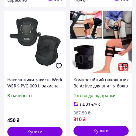
Наколінники захисні Werk
Компресійний наколінник
WERK-PVC-0001, захисна
Be Active для зняття болів
чашка ПВХ, захисне
у попереку та ногах з
В наявності
Готово до відправки
наколінник для ніг, захист
унікальною подушечкою
колін, захисний
31
від
₴
/міс
наколінник
387
.50
₴
310
₴
450
₴
Купити
Купити