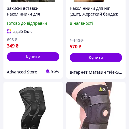
Захисні вставки
Наколінники для ніг
наколінники для
(2шт), Жорсткий бандаж
військових і тактичних
на коліно, Ортез колінний
Готово до відправки
В наявності
штанів, гнучкі та
еластичний, Динамічний
зносостійкі
колінний ортез, CQS
35
від
₴
/міс
698
₴
1 140
₴
349
₴
570
₴
Купити
Купити
95%
Advanced Store
Інтернет Магазин "PlexStore"