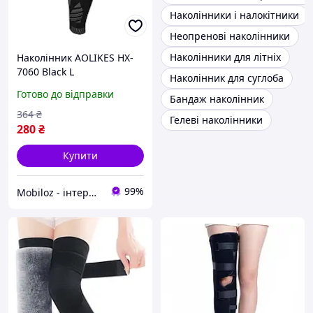
Наколінники і налокітники
Неопренові наколінники
Наколінники для літніх
Наколінник AOLIKES HX-
7060 Black L
Наколінник для суглоба
компресійний панчох
Готово до відправки
Бандаж наколінник
спортивні захисні
пристосування для ніг 5
364
₴
Гелеві наколінники
шт.
280
₴
Купити
99%
Mobiloz - інтернет-магазин Мобілоз