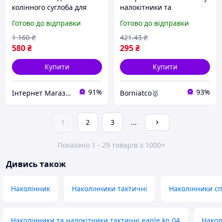
колінного суглоба для
налокітники та
спорту (2шт), Спортивні
наколінники Eagle KN-04
Готово до відправки
Готово до відправки
наколінники для
Black / Комплект
колінного суглоба, MTS
регульованого захисту
1 160
₴
421
.43
₴
для рук і ніг
580
₴
295
₴
Купити
Купити
91%
93%
Інтернет Магазин "StepShop"
Borniatco🥇
1
2
3
...
Показано 1 - 29 товарів з 1000+
Дивись також
Наколінник
Наколінники тактичні
Наколінники с
Наколінники та налокітники тактичні eagle kn 04
Накол