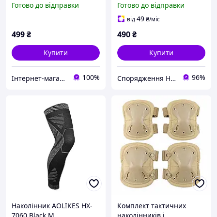
Готово до відправки
Готово до відправки
1шт. для спорту та
реабілітації (ADSU-
49
від
₴
/міс
12521BK-NL-S)
499
₴
490
₴
Купити
Купити
100%
96%
Інтернет-магазин Go Active - коли спорт стає стилем життя!
Спорядження Hazardous
Наколінник AOLIKES HX-
Комплект тактичних
7060 Black M
наколінників і