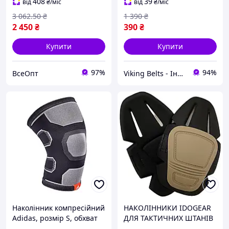
оливковий, захисні для
армійські протиударні
408
39
від
₴
/міс
від
₴
/міс
ніг, новинка
універсальні для зсу
3 062
.50
₴
1 390
₴
2 450
₴
390
₴
Купити
Купити
97%
94%
ВсеОпт
Viking Belts - Інтернет магазин шкіряних аксесуарів
Наколінник компресійний
НАКОЛІННИКИ IDOGEAR
Adidas, розмір S, обхват
ДЛЯ ТАКТИЧНИХ ШТАНІВ
стегна 28-35 см. Чорний,