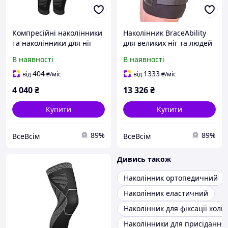
Компресійні наколінники
Наколінник BraceAbility
та наколінники для ніг
для великих ніг та людей
Еластичні компресійні
з широкими стегнами
В наявності
В наявності
наколінники з
Захист колінної чашечки
антиковзаючою
від хондромаляції,
404
1333
від
₴
/міс
від
₴
/міс
технологією - ідеально
нестабільності та
4 040
₴
13 326
₴
підходять
Купити
Купити
89%
89%
ВсеВсім
ВсеВсім
Дивись також
Наколінник ортопедичний
Наколінник еластичний
Наколінник для фіксації колі
Наколінники для присідання