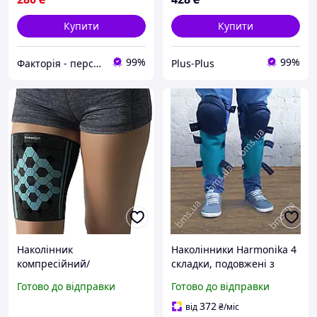
Купити
Купити
99%
99%
Факторія - персональна техніка
Plus-Plus
Наколінник
Наколінники Harmonika 4
компресійний/
складки, подовжені з
еластичний бандаж для
вставкою по нозі, для
Готово до відправки
Готово до відправки
ніг Bonmedico Maro
стяжечників, плиточників
Розмір L
372
від
₴
/міс