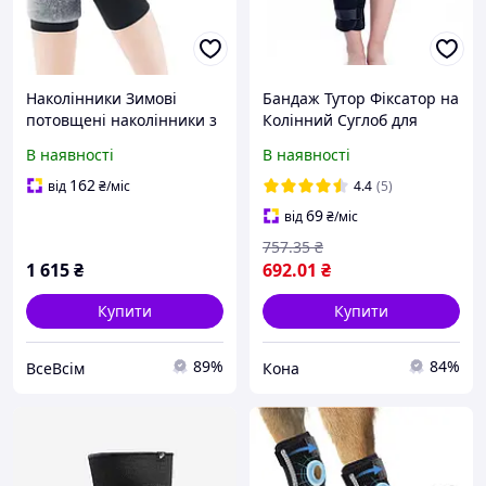
Наколінники Зимові
Бандаж Тутор Фіксатор на
потовщені наколінники з
Колінний Суглоб для
підкладкою для ніг
Іммобілізації Toelab M124
В наявності
В наявності
Регульовані наколінники
- Регулюючий Ортез
зі штучного хутра
Жорстка Шина
162
від
₴
/міс
4.4
(5)
Колінний бандаж
Наколінник Фіксатор Ноги
69
від
₴
/міс
Нековзні
757
.35
₴
1 615
₴
692
.01
₴
Купити
Купити
89%
84%
ВсеВсім
Кона