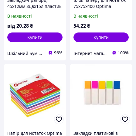
Закладки-прапорці
Блок паперу для нотаток
45х12мм 8цвх15л пластик
75х75х400 Optima
Neon Optima O25532
клейкий пастель мікс
В наявності
В наявності
O25505 (ДМБ)
від
20
.28
₴
54
.22
₴
Купити
Купити
96%
100%
Шкільний Бум Магазин товарів для школи та офісу
Інтернет магазин "Твій Вектор"
Папір для нотаток Optima
Закладки платикові з