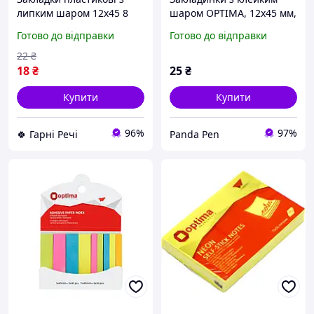
липким шаром 12х45 8
шаром OPTIMA, 12х45 мм,
кольорів 120 аркушів
120 штук, пластикові
Готово до відправки
Готово до відправки
Optima O25532 Neon mix
635677 G-Rich
22
₴
18
₴
25
₴
Купити
Купити
96%
97%
🍀 Гарні Речі
Panda Pen