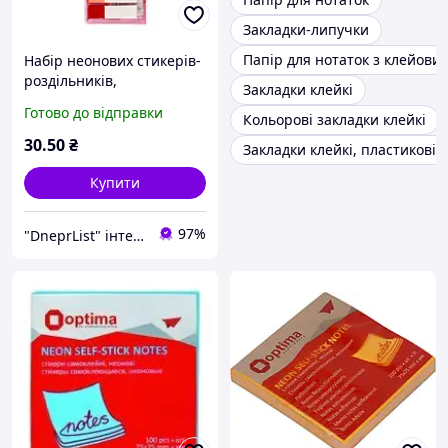
Закладки-липучки
Папір для нотаток з клейови
Набір неонових стикерів-
роздільників,
Закладки клейкі
прямокутники 8 кол,
Готово до відправки
Кольорові закладки клейкі
Optima Neon
30
.50
₴
Закладки клейкі, пластикові
Купити
97%
"DneprList" інтернет магазин