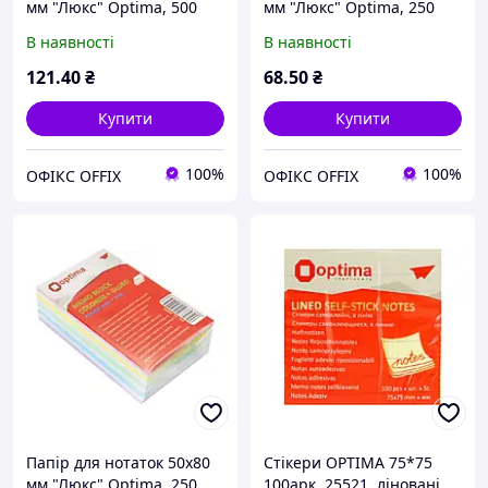
мм "Люкс" Optima, 500
мм "Люкс" Optima, 250
арк., проклеєний,
арк., кольоровий
В наявності
В наявності
кольоровий
121
.40
₴
68
.50
₴
Купити
Купити
100%
100%
ОФІКС OFFIX
ОФІКС OFFIX
Папір для нотаток 50х80
Стікери OPTIMA 75*75
мм "Люкс" Optima, 250
100арк. 25521, ліновані