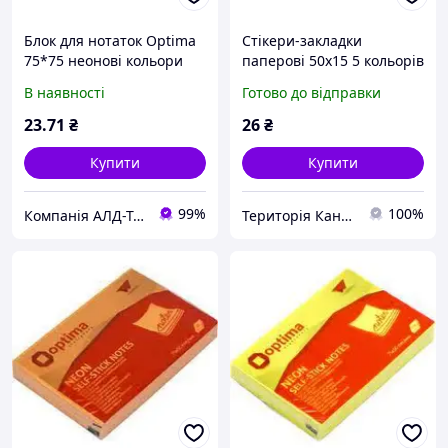
Блок для нотаток Optima
Стікери-закладки
75*75 неонові кольори
паперові 50x15 5 кольорів
500 шт. Optima О25516
В наявності
Готово до відправки
23
.71
₴
26
₴
Купити
Купити
99%
100%
Компанія АЛД-Трейд
Територія Канцтоварів