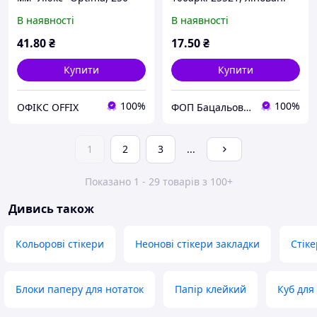
арк., кольоровий
жовті (12) /O25521/
В наявності
В наявності
41
.80
₴
17
.50
₴
Купити
Купити
100%
100%
ОФІКС OFFIX
ФОП Бацальова Тетяна Юріївна
1
2
3
...
Показано 1 - 29 товарів з 100+
Дивись також
Кольорові стікери
Неонові стікери закладки
Стіке
Блоки паперу для нотаток
Папір клейкий
Куб для