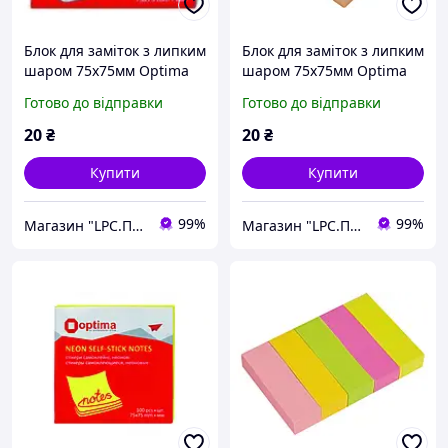
Блок для заміток з липким
Блок для заміток з липким
шаром 75х75мм Optima
шаром 75х75мм Optima
блакитний неоновий 100
помаранчевий неоновий
Готово до відправки
Готово до відправки
аркушів O25513-11
100 аркушів O25513-06
20
₴
20
₴
Купити
Купити
99%
99%
Магазин "LPC.Поліграфія"
Магазин "LPC.Поліграфія"