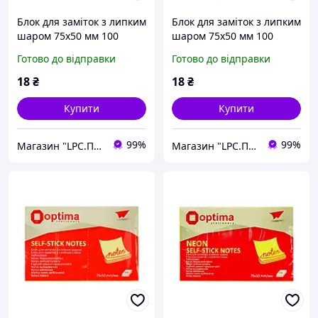
Блок для заміток з липким
Блок для заміток з липким
шаром 75х50 мм 100
шаром 75х50 мм 100
аркушів неоновий
аркушів неоновий
Готово до відправки
Готово до відправки
помаранчевий Optima
жовтий Optima (12)
(12) O25512-06
O25512-05
18
₴
18
₴
Купити
Купити
99%
99%
Магазин "LPC.Поліграфія"
Магазин "LPC.Поліграфія"