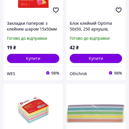
Закладки паперові з
Блок клейкий Optima
клейким шаром 15х50мм
50х50, 250 аркушів,
500шт 5 неонових
O25517
Готово до відправки
Готово до відправки
кольорів Optima O25516
19
₴
42
₴
Купити
Купити
98%
98%
WES
Otlichnik