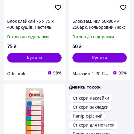
Блок клейкий 75 х 75 х
Блок/зам. нкл 50х80мм
400 аркушів, Пастель
250арк. кольоровий Люкс
O25505
Optima O25545
Готово до відправки
Готово до відправки
75
₴
50
₴
Купити
Купити
98%
99%
Otlichnik
Магазин "LPC.Поліграфія"
Дивись також
Стікери наклейки
Стікери-закладки
Папір офісний
Стікери для нотаток
Папір для нотаток