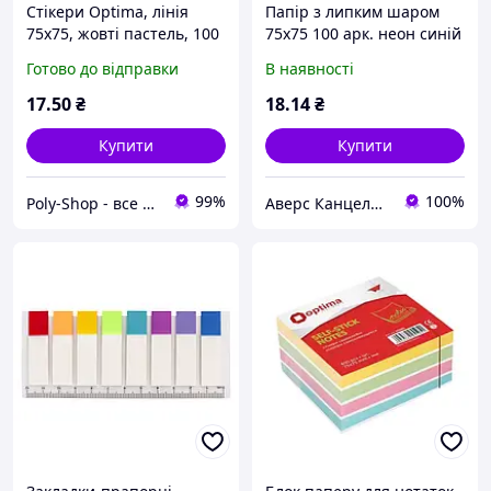
Стікери Optima, лінія
Папір з липким шаром
75x75, жовті пастель, 100
75х75 100 арк. неон синій
аркушів
Optima O25513-11
Готово до відправки
В наявності
12/384шт/уп
17
.50
₴
18
.14
₴
Купити
Купити
99%
100%
Poly-Shop - все для вас та вашого офісу
Аверс Канцелярія