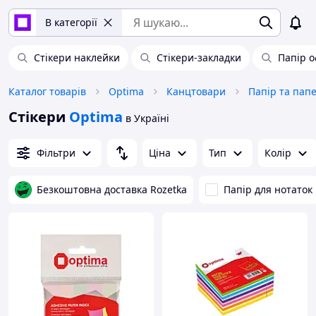
В категорії
Стікери наклейки
Стікери-закладки
Папір о
Каталог товарів
Optima
Канцтовари
Папір та пап
Стікери
Optima
в Україні
Фільтри
Ціна
Тип
Колір
Безкоштовна доставка Rozetka
Папір для нотаток