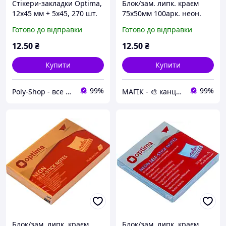
Стікери-закладки Optima,
Блок/зам. липк. краєм
12х45 мм + 5х45, 270 шт.
75х50мм 100арк. неон.
жовтий "Optima"
Готово до відправки
Готово до відправки
№O25512-05(12)
12
.50
₴
12
.50
₴
Купити
Купити
99%
99%
Poly-Shop - все для вас та вашого офісу
МАГІК - 🎨 канцтовари, іграшки, подарунки 🎨
Блок/зам. липк. краєм
Блок/зам. липк. краєм