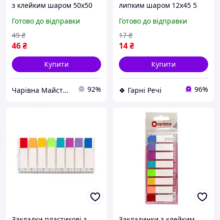
з клейким шаром 50х50
липким шаром 12х45 5
мм 250 аркушів (O25517)
кольорів 100 аркушів
Готово до відправки
Готово до відправки
Optima O25531 Neon mix
635675 G-Rich
49
₴
17
₴
46
₴
14
₴
Купити
Купити
92%
96%
Чарівна Майстерня
🍀 Гарні Речі
Закладки пластикові з
Закладинки з клейким