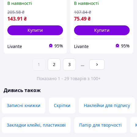
В наявності
В наявності
тиснення, ZiBi "Lv"
ТМ ZiBi "Lv"
205
.58
₴
107
.84
₴
143
.91
₴
75
.49
₴
Купити
Купити
95%
95%
Livante
Livante
1
2
3
...
Показано 1 - 29 товарів з 100+
Дивись також
Записні книжки
Скріпки
Наклейки для підпису
Закладки клейкі, пластикові
Папір для творчості