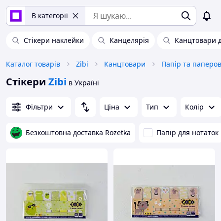
В категорії
Стікери наклейки
Канцелярія
Канцтовари 
Каталог товарів
Zibi
Канцтовари
Папір та паперов
Стікери
Zibi
в Україні
Фільтри
Ціна
Тип
Колір
Безкоштовна доставка Rozetka
Папір для нотаток