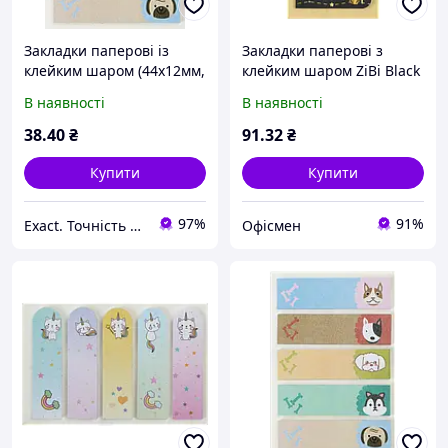
Закладки паперові із
Закладки паперові з
клейким шаром (44х12мм,
клейким шаром ZiBi Black
5 дизайнів по 20 аркушів)
45x12мм 7х25 аркушів
В наявності
В наявності
ZiBi Kids Line Dogs
(ZB.15100)
ZB.15101
38
.40
₴
91
.32
₴
Купити
Купити
97%
91%
Exact. Точність у роботі. Свобода у творчості.
Офісмен