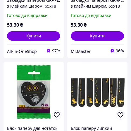
Закладки паперові GRAPE,
Закладки паперові GRAPE,
з клейким шаром, 65x18
з клейким шаром, 65x18
мм, 7 диз. по 20 арк., KIDS
мм, 7 диз. по 20 арк., KIDS
Готово до відправки
Готово до відправки
Line ТМ ZiBi
Line ТМ ZiBi
53
.30
₴
53
.30
₴
Купити
Купити
97%
96%
All-in-OneShop
Mr.Master
Блок паперу для нотаток
Блок паперу липкий