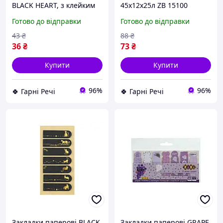
BLACK HEART, з клейким
45х12х25л ZB 15100
шаром, 70х70 мм, 50 л.,
чорний 632563 G-Rich
Готово до відправки
Готово до відправки
чорний ZB.15200 G-Rich
43
₴
88
₴
36
₴
73
₴
Купити
Купити
96%
96%
🍀 Гарні Речі
🍀 Гарні Речі
Закладки паперові BLACK,
Закладки паперові GRAPE,