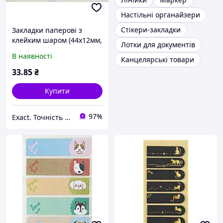
Настільні органайзери
Стікери-закладки
Закладки паперові з
клейким шаром (44x12мм,
Лотки для документів
5 дизайнів по 20 аркушів)
В наявності
Канцелярські товари
ZiBi Kids Line Catycorn
ZB.15106
33
.85
₴
Купити
97%
Exact. Точність у роботі. Свобода у творчості.