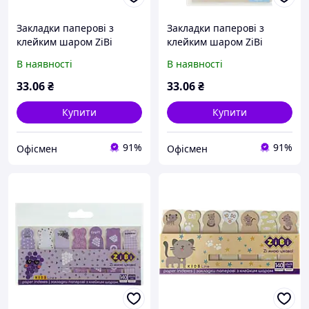
Закладки паперові з
Закладки паперові з
клейким шаром ZiBi
клейким шаром ZiBi
CatyCorn 44x12мм 5х20
Dogs44x12мм 5х20
В наявності
В наявності
аркушів Асорті (ZB.15106)
аркушів Асорті (ZB.15101)
33
.06
₴
33
.06
₴
Купити
Купити
91%
91%
Офісмен
Офісмен