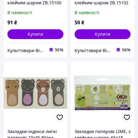
клейким шаром ZB.15100
клейким шаром ZB.15102
45х12мм BLACK 7 диз.по
65х18мм GRAPE 7 диз. по
В наявності
В наявності
25арк тисн.зол
20 арк KIDS Line (24)
фольгоюKIDSLine(24)
91
₴
50
₴
Купити
Купити
96%
96%
Культтовари-Вінниця Якісна Канцелярія
Культтовари-Вінниця Якісна Канцелярія
Закладки-індекси липкі
Закладки паперові LIME, з
паперові 23х45 80арк
клейким шаром, 65x18