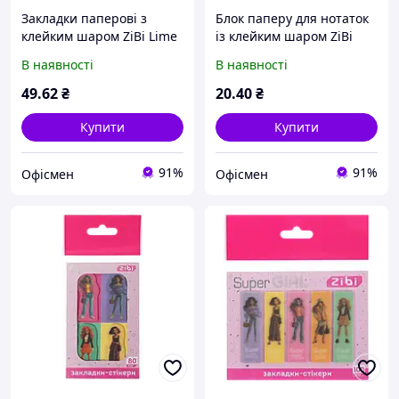
Закладки паперові з
Блок паперу для нотаток
клейким шаром ZiBi Lime
із клейким шаром ZiBi
65x18мм 7х20 аркушів
Black Heart 70х70мм 50
В наявності
В наявності
Асорті (ZB.15104)
аркушів Чорний
(ZB.15200)
49
.62
₴
20
.40
₴
Купити
Купити
91%
91%
Офісмен
Офісмен