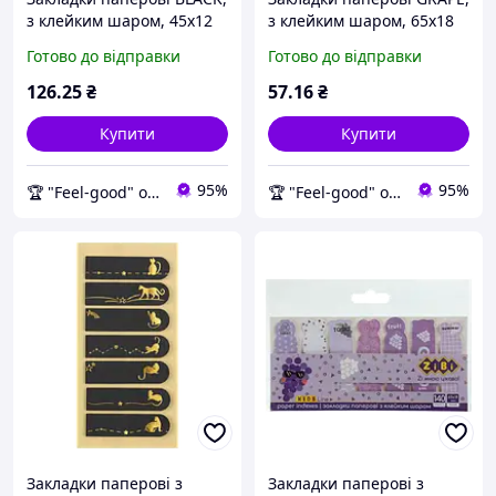
з клейким шаром, 45x12
з клейким шаром, 65x18
мм, 7 диз. по 25 арк.,
мм, 7 диз. по 20 арк., KIDS
Готово до відправки
Готово до відправки
тиснення золотою
Line ТМ ZiBi FG
фольгою, KIDS Line ТМ FG
126
.25
₴
57
.16
₴
Купити
Купити
95%
95%
🏆 "Feel-good" онлайн-магазин
🏆 "Feel-good" онлайн-магазин
Закладки паперові з
Закладки паперові з