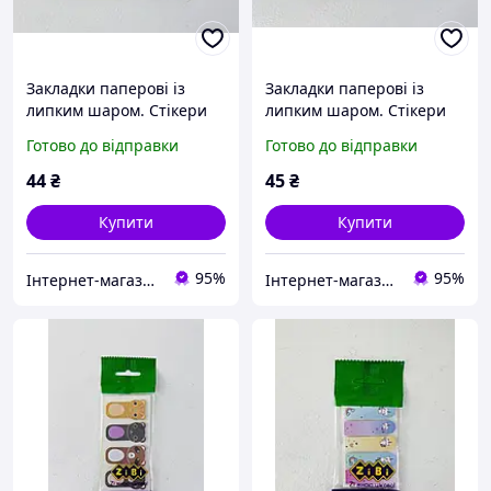
Закладки паперові із
Закладки паперові із
липким шаром. Стікери
липким шаром. Стікери
65*18 мм 7 видів по 20
65*18 мм 7 видів по 20
Готово до відправки
Готово до відправки
аркушів ZB15104 ZIBI
аркушів ZB15103 ZIBI
44
₴
45
₴
Купити
Купити
95%
95%
Інтернет-магазин "Русалочка"
Інтернет-магазин "Русалочка"