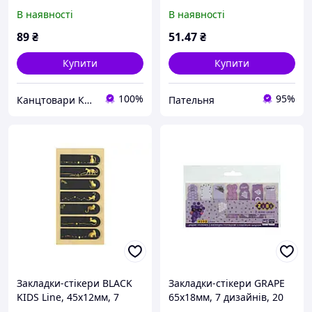
золотою фольгою
мм, 7 диз. по 20 арк., KIDS
В наявності
В наявності
(ZB.15100)
Line ТМ ZiBi
89
₴
51
.47
₴
Купити
Купити
100%
95%
Канцтовари Київ - ІНКО СЕРВІС
Пательня
Закладки-стікери BLACK
Закладки-стікери GRAPE
KIDS Line, 45x12мм, 7
65x18мм, 7 дизайнів, 20
дизайнів, золоте
арк./дизайн, KIDS Line,