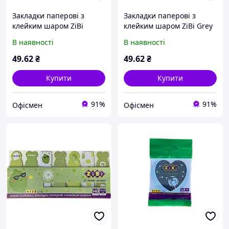
Закладки паперові з
Закладки паперові з
клейким шаром ZiBi
клейким шаром ZiBi Grey
Grape 65x18мм 7х20
Cat 68x20 мм 7х20
В наявності
В наявності
аркушів Асорті (ZB.15102)
аркушів Асорті (ZB.15103)
49
.62
₴
49
.62
₴
Купити
Купити
91%
91%
Офісмен
Офісмен