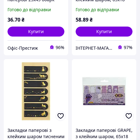
(4*20) ZiBi ZB.15105 Cats
мм, 7 диз. по 20 арк., KIDS
Готово до відправки
Готово до відправки
Line
36
.70
₴
58
.89
₴
Купити
Купити
96%
97%
Офіс-Престиж
ІНТЕРНЕТ-МАГАЗИН "КНОПКА"
Закладки паперові з
Закладки паперові GRAPE,
клейким шаром тисненим
з клейким шаром, 65x18