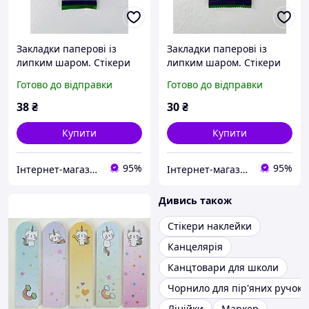
Закладки паперові із
Закладки паперові із
липким шаром. Стікери
липким шаром. Стікери
45*23 мм 4 види по 20
44*12 мм 5 видів по 20
Готово до відправки
Готово до відправки
аркушів ZB15105 ZIBI
аркушів ZB15106 ZIBI
38
₴
30
₴
Купити
Купити
95%
95%
Інтернет-магазин "Русалочка"
Інтернет-магазин "Русалочка"
Дивись також
Стікери наклейки
Канцелярія
Канцтовари для школи
Чорнило для пір'яних ручок
Лінійки
Маркер