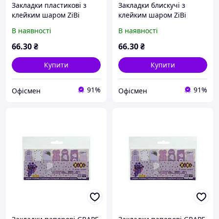
Закладки пластикові з
Закладки блискучі з
клейким шаром ZiBi
клейким шаром ZiBi
Super Girl 40x25мм 4x20л
Super Girl 55x15мм 5x20л
В наявності
В наявності
(ZB.15300)
(ZB.15350)
66
.30
₴
66
.30
₴
Купити
Купити
91%
91%
Офісмен
Офісмен