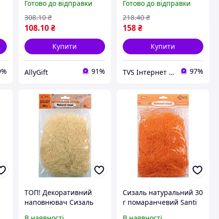
Готово до відправки
Готово до відправки
для флористики та
30 грам рожевий для
декору
творчості Декор
308
.10
₴
218
.40
₴
флористика 32T8_V1
108
.10
₴
158
₴
Купити
Купити
9%
91%
97%
AllyGift
TVS Інтернет магазин
ТОП! Декоративний
Сизаль натуральний 30
наповнювач Сизаль
г помаранчевий Santi
742783, 30 грам, білий -
(12)
В наявності
В наявності