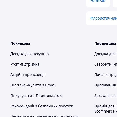
FormFab
Флористичний
Покупцям
Продавцям
Довідка для покупців
Довідка для
Prom-підтримка
Створити ін
Акційні пропозиції
Почати прод
Що таке «Купити з Prom»
Просування в
Як купувати з Пром-оплатою
Sprava.prom
Рекомендації з безпечних покупок
Премія для 
Ecommerce.
Перевірка на приналежність сайту до