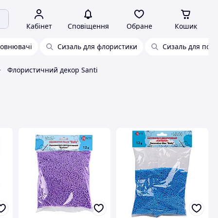
Кабінет
Сповіщення
Обране
Кошик
повнювачі
Сизаль для флористики
Сизаль для пода
Флористичний декор Santi