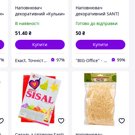
Наповнювач
Наповнювач
и»
декоративний «Кульки»
декоративний SANTI
(12 г, фіолетовий) SANTI
«Кульки», 12 г,
В наявності
Готово до відправки
блакитний.
51
.40
₴
50
₴
Купити
Купити
7%
97%
99%
Exact. Точність у роботі. Свобода у творчості.
"BIG-Office" - Канцтовари, рюкзаки та товари для творчості!
i
Сизаль з глітером Santi
Наповнювач