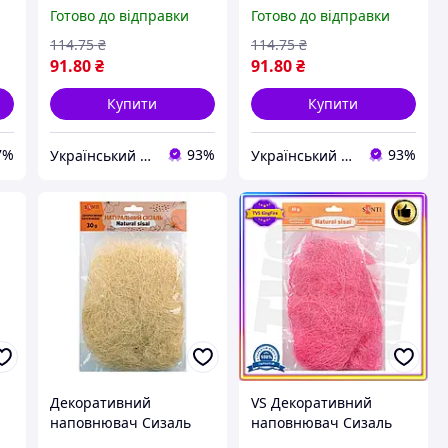
натуральний, 30 грам,
грам, білий ukr koshik
Готово до відправки
Готово до відправки
рожевий ukr koshik (41-
(41-339-85)
339-85)
114
.75
₴
114
.75
₴
91
.80
₴
91
.80
₴
Купити
Купити
7%
93%
93%
Український Кошик
Український Кошик
Декоративний
VS Декоративний
наповнювач Сизаль
наповнювач Сизаль
Santi білий 30 грамів
Give Every натуральний