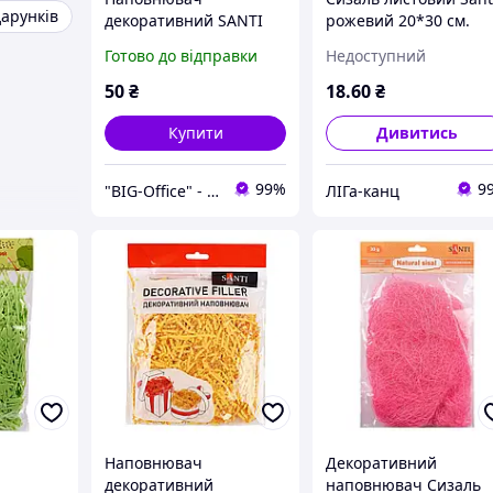
дарунків
декоративний SANTI
рожевий 20*30 см.
«Кульки», 12 г, жовтий.
741411
Готово до відправки
Недоступний
50
₴
18
.60
₴
Купити
Дивитись
99%
9
"BIG-Office" - Канцтовари, рюкзаки та товари для творчості!
ЛІГа-канц
Наповнювач
Декоративний
декоративний
наповнювач Сизаль