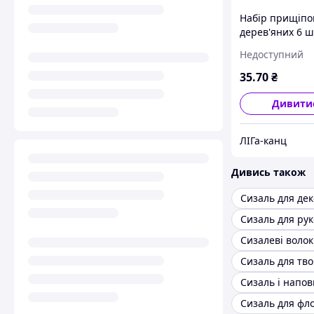
Набір прищіпо
дерев'яних 6 ш
Сонечко 3.5 cм
Недоступний
35
.70
₴
Дивити
ЛІГа-канц
Дивись також
Сизаль для де
Сизаль для рук
Сизалеві воло
Сизаль для тво
Сизаль і напо