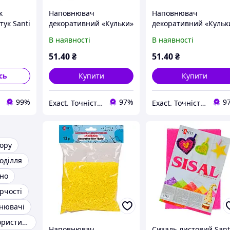
к
Наповнювач
Наповнювач
тук Santi
декоративний «Кульки»
декоративний «Кульк
. 740735
(12 г, білий) SANTI
(12 г, рожевий) SANTI
В наявності
В наявності
51
.40
₴
51
.40
₴
сь
Купити
Купити
99%
97%
9
Exact. Точність у роботі. Свобода у творчості.
Exact. Точність у роботі. Свобода у творчості.
кору
оділля
кно
рчості
внювачі
Сизаль для флористики
Наповнювач
Сизаль листовий Sant