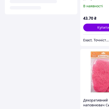
(паперовий,30
В наявності
г,зелений) SAN
43
.70
₴
Купит
Exact. Точність у роботі. Свобода у творчості.
Декоративний
наповнювач С