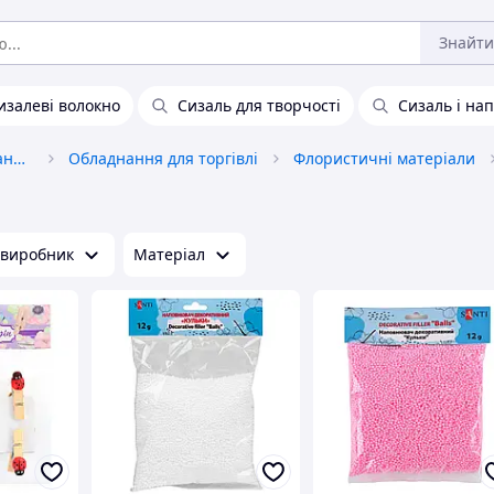
Знайти
изалеві волокно
Сизаль для творчості
Сизаль і на
Обладнання та товари для надання послуг
Обладнання для торгівлі
Флористичні матеріали
 виробник
Матеріал