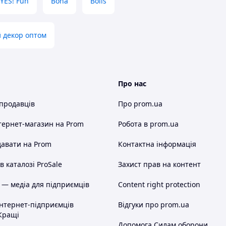
YES! Fun
Bona
Bolis
 декор оптом
Про нас
 продавців
Про prom.ua
тернет-магазин
на Prom
Робота в prom.ua
авати на Prom
Контактна інформація
 каталозі ProSale
Захист прав на контент
 — медіа для підприємців
Content right protection
інтернет-підприємців
Відгуки про prom.ua
Кращі
Допомога Силам оборони