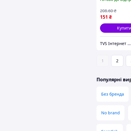
30г жовтий для
творчості та д
208
.60
₴
флористичний 
151
₴
32T8_V1
Купит
TVS Інтернет магазин
1
2
Популярні в
Без бренда
No brand