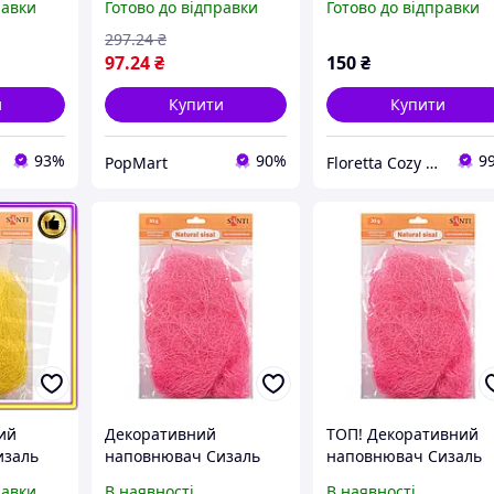
равки
Готово до відправки
Готово до відправки
ий
флористики та декору
30 грам, рожевий
shop
297
.24
₴
97
.24
₴
150
₴
и
Купити
Купити
93%
90%
9
PopMart
Floretta Cozy Store
ий
Декоративний
ТОП! Декоративний
изаль
наповнювач Сизаль
наповнювач Сизаль
уральний
742785 натуральний,
742785 натуральний,
равки
В наявності
В наявності