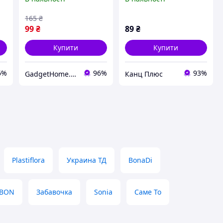
(gHome)
165
₴
99
₴
89
₴
Купити
Купити
6%
96%
93%
GadgetHome.com.ua
Канц Плюс
Plastiflora
Украина ТД
BonaDi
BBON
Забавочка
Sonia
Саме То