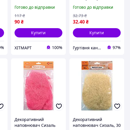
742782 натуральний,
SANTI
Готово до відправки
Готово до відправки
30 грам, зелений
ХІТМАРТ
117
₴
32
.73
₴
90
₴
32
.40
₴
Купити
Купити
0%
100%
97%
ХІТМАРТ
Гуртівня канцелярії, літератури та товарів для дітей
Декоративний
Декоративний
наповнювач Сизаль
наповнювач Сизаль, 30