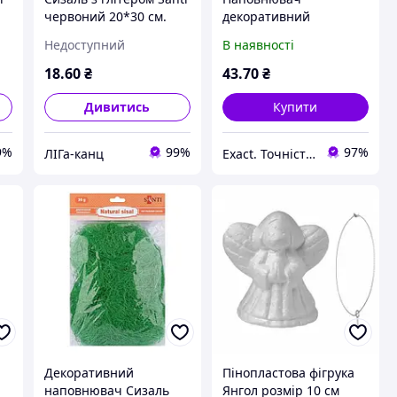
червоний 20*30 см.
декоративний
741423
(паперовий,30 г,
Недоступний
В наявності
бежевий) SANTI
18
.60
₴
43
.70
₴
Дивитись
Купити
9%
99%
97%
ЛІГа-канц
Exact. Точність у роботі. Свобода у творчості.
Декоративний
Пінопластова фігрука
наповнювач Сизаль
Янгол розмір 10 см