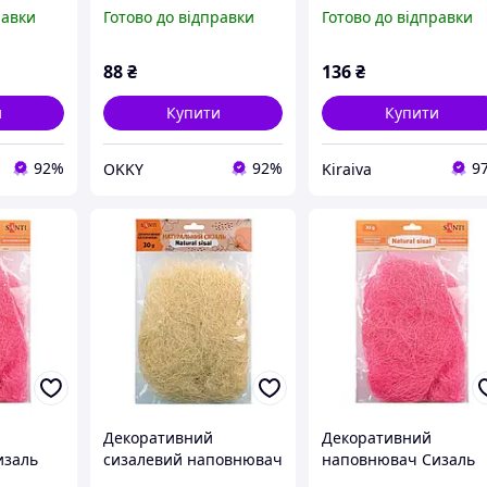
льний,
742781 натуральний,
742785 натуральний,
равки
Готово до відправки
Готово до відправки
ий Santi
30 грам, жовтий Santi
30 грам, рожевий
wv.
88
₴
136
₴
и
Купити
Купити
92%
92%
9
OKKY
Kiraiva
Декоративний
Декоративний
изаль
сизалевий наповнювач
наповнювач Сизаль
30
білий 30 грам Santi для
742785 натуральний,