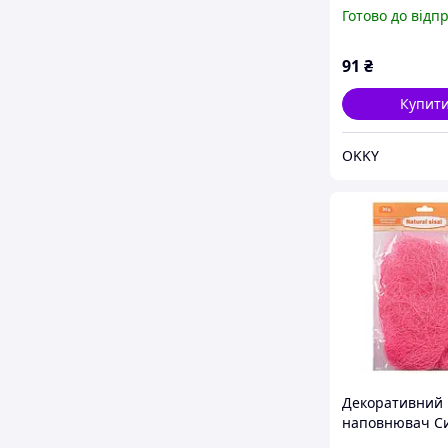
742785 натура
Готово до відп
30 грам, рожев
wv.
91
₴
Купит
OKKY
Декоративний
наповнювач С
натуральний, 