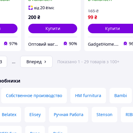
30 грам, рожевий
30 грам, рожевий -
екору
(gHome)
20
від
₴
/міс
165
₴
матеріа
200
₴
99
₴
и
Купити
Купити
97%
90%
9
Оптовий магазин "LAStyle"
GadgetHome.com.ua
3
...
Вперед
Показано 1 - 29 товарів з 100+
иробники
Собственное производство
HM furnitura
Bambi
Belatex
Elisey
Ручная Работа
Stenson
RI