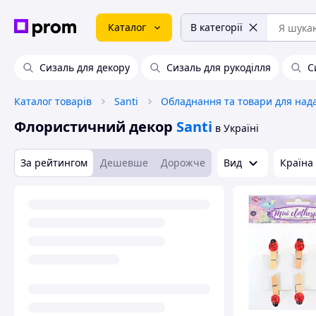
Каталог
В категорії
Сизаль для декору
Сизаль для рукоділля
С
Каталог товарів
Santi
Флористичний декор
Santi
в Україні
За рейтингом
Дешевше
Дорожче
Вид
Країна