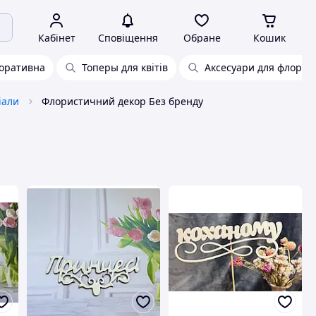
Кабінет
Сповіщення
Обране
Кошик
коративна
Топеры для квітів
Аксесуари для флорист
іали
Флористичний декор Без бренду