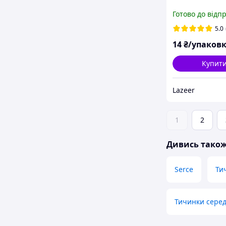
Готово до відп
5.0
14
₴/упаков
Купит
Lazeer
1
2
Дивись тако
Serce
Ти
Тичинки серед