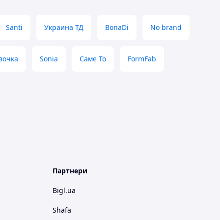
Santi
Украина ТД
BonaDi
No brand
вочка
Sonia
Саме То
FormFab
Партнери
Bigl.ua
Shafa