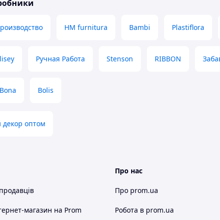
иробники
производство
HM furnitura
Bambi
Plastiflora
lisey
Ручная Работа
Stenson
RIBBON
Заба
Bona
Bolis
 декор оптом
Про нас
 продавців
Про prom.ua
тернет-магазин
на Prom
Робота в prom.ua