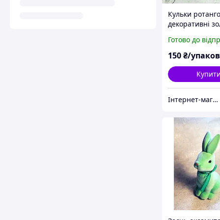
Кульки ротанго
декоративні зо
20 шт Чорні 77
Готово до відп
150
₴/упако
Купит
Інтернет-магазин EASY CHOICE - подарунки, декор для свят