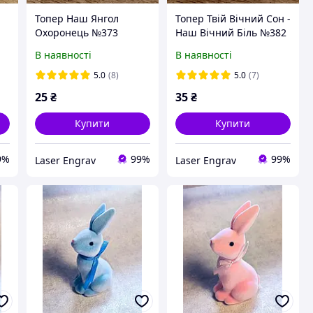
Топер Наш Янгол
Топер Твій Вічний Сон -
Охоронець №373
Наш Вічний Біль №382
В наявності
В наявності
5.0
(8)
5.0
(7)
25
₴
35
₴
Купити
Купити
9%
99%
99%
Laser Engrav
Laser Engrav