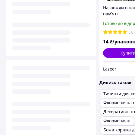
Назавжди в на
пам'яті
Готово до відп
5.0
14
₴/упаков
Купит
Lazeer
Дивись також
Тичинки для кв
Флористична с
Декоративні п
Флористичні