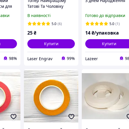
овий
Топер Найкращому
З днем Народження
см для
Татові Та Чоловіку
№381
равки
В наявності
Готово до відправки
5.0
(6)
5.0
(1)
25
₴
14
₴/упаковка
и
Купити
Купити
98%
99%
9
Laser Engrav
Lazeer