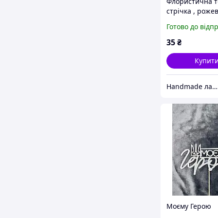
Флористична т
стрічка , рожев
мм*27 м
Готово до відп
35
₴
Купит
Handmade лавка
Моєму Герою