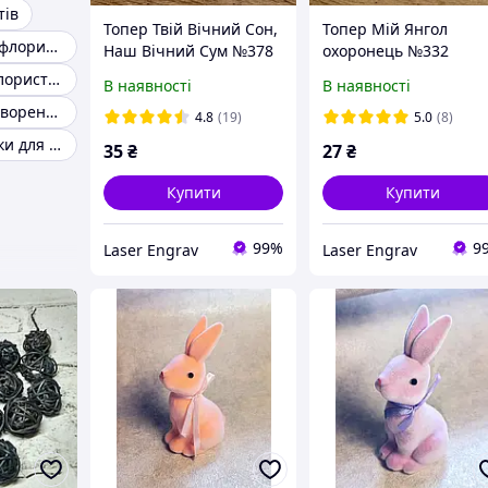
тів
Топер Твій Вічний Сон,
Топер Мій Янгол
Аксесуари для флористів
Наш Вічний Сум №378
охоронець №332
Тичинки для флористики
В наявності
В наявності
Тичинки для створення квітів
4.8
(19)
5.0
(8)
Квіткові тичинки для квітів крапельки
35
₴
27
₴
Купити
Купити
99%
9
Laser Engrav
Laser Engrav