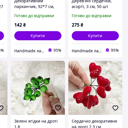
Декоративний
Дерев'яні сердечки,
27
парканчик, 92*7 см,
асорті, 3 см, 50 шт
колір рожевий
Готово до відправки
Готово до відправки
142
₴
275
₴
Купити
Купити
5%
95%
95%
Handmade лавка
Handmade лавка
і
Зелені ягідки на дроті
Сердечко декоративне
1.8
на дроті 2.3 см