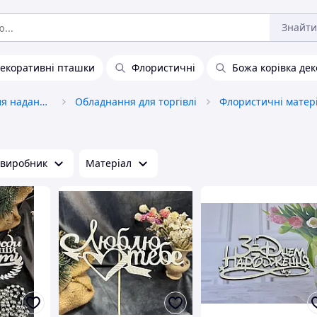
Знайти
екоративні пташки
Флористичні
Божа корівка де
Обладнання та товари для надання послуг
Обладнання для торгівлі
Флористичні матер
 виробник
Матеріал