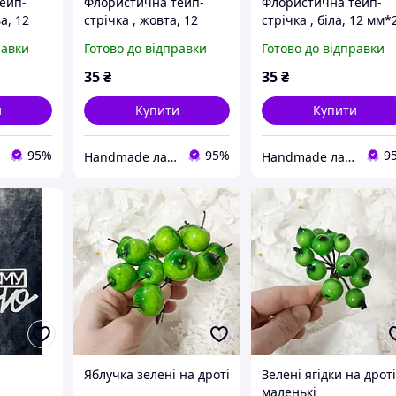
ейп-
Флористична тейп-
Флористична тейп-
а, 12
стрічка , жовта, 12
стрічка , біла, 12 мм*
мм*27 м
м
равки
Готово до відправки
Готово до відправки
35
₴
35
₴
и
Купити
Купити
95%
95%
9
Handmade лавка
Handmade лавка
Яблучка зелені на дроті
Зелені ягідки на дрот
маленькі