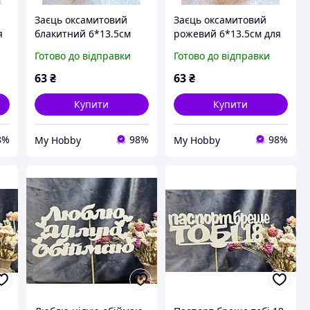
Заєць оксамитовий
Заєць оксамитовий
я
блакитний 6*13.5см
рожевий 6*13.5см для
для декору
декору
Готово до відправки
Готово до відправки
63
₴
63
₴
Купити
Купити
8%
98%
98%
My Hobby
My Hobby