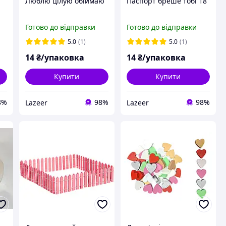
Люблю цілую обіймаю
Паспорт бреше тобі 18
Готово до відправки
Готово до відправки
5.0
(1)
5.0
(1)
14
₴/упаковка
14
₴/упаковка
Купити
Купити
8%
98%
98%
Lazeer
Lazeer