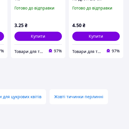
Готово до відправки
Готово до відправки
3
.25
₴
4
.50
₴
Купити
Купити
7%
97%
97%
Товари для творчості та скрапбукінгу "Shine art"
Товари для творчості та скрапбукінгу "Shine art"
 для цукрових квітів
Жовті тичинки перлинні