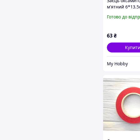
Заєць оксамит
м'ятний 6*13.5
декору
Готово до відп
63
₴
Купит
My Hobby