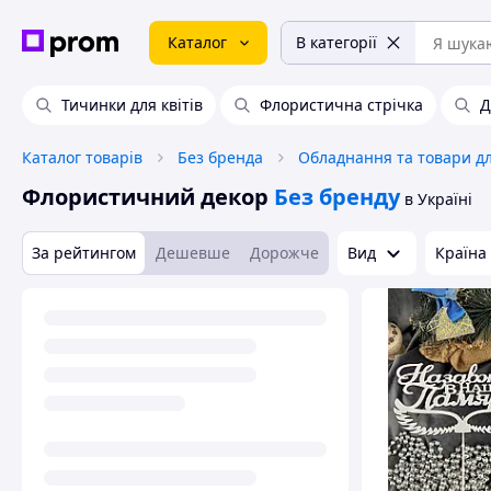
Каталог
В категорії
Тичинки для квітів
Флористична стрічка
Д
Каталог товарів
Без бренда
Флористичний декор
Без бренду
в Україні
За рейтингом
Дешевше
Дорожче
Вид
Країна