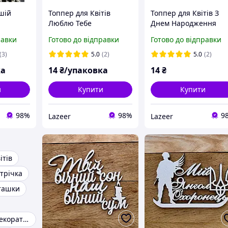
шій
Топпер для Квітів
Топпер для Квітів З
Люблю Тебе
Днем Народження
равки
Готово до відправки
Готово до відправки
(3)
5.0
(2)
5.0
(2)
ка
14
₴/упаковка
14
₴
и
Купити
Купити
98%
98%
9
Lazeer
Lazeer
ітів
трічка
ташки
Божа корівка декоративна