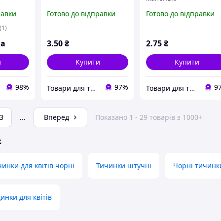
равки
Готово до відправки
Готово до відправки
(1)
ка
3
.50
₴
2
.75
₴
и
Купити
Купити
98%
97%
9
Товари для творчості та скрапбукінгу "Shine art"
Товари для творчості та скрапбукінгу "Shine art"
3
...
Вперед
Показано 1 - 29 товарів з 1000+
ж
чинки для квітів чорні
Тичинки штучні
Чорні тичинки
инки для квітів