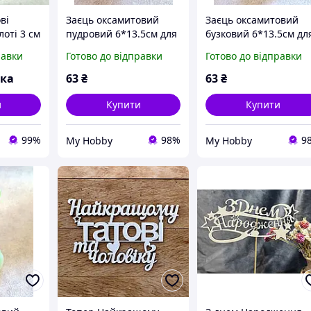
ві
Заєць оксамитовий
Заєць оксамитовий
лоті 3 см
пудровий 6*13.5см для
бузковий 6*13.5см дл
32-3
декору
декору
равки
Готово до відправки
Готово до відправки
вка
63
₴
63
₴
и
Купити
Купити
99%
98%
9
My Hobby
My Hobby