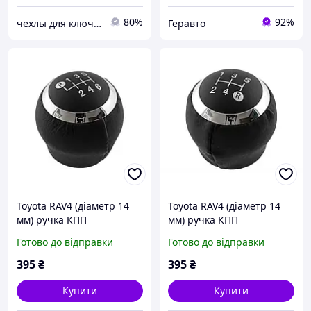
80%
92%
чехлы для ключей
Геравто
Toyota RAV4 (діаметр 14
Toyota RAV4 (діаметр 14
мм) ручка КПП
мм) ручка КПП
перемикання передач 6
перемикання передач 5
Готово до відправки
Готово до відправки
ступка, Тойота РАВ4
ступка, Тойота РАВ4
395
₴
395
₴
Купити
Купити