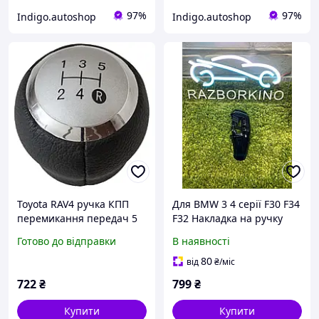
97%
97%
Indigo.autoshop
Indigo.autoshop
Toyota RAV4 ручка КПП
Для BMW 3 4 серії F30 F34
перемикання передач 5
F32 Накладка на ручку
ступка на різьбі 14 мм,
перемикання кп бмв ф30
Готово до відправки
В наявності
Тойота РАВ4
80
від
₴
/міс
722
₴
799
₴
Купити
Купити