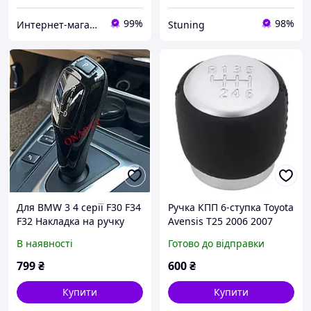
99%
98%
Интернет-магазин "Carmos"
Stuning
Для BMW 3 4 серії F30 F34
Ручка КПП 6-ступка Toyota
F32 Накладка на ручку
Avensis T25 2006 2007
перемикання кп бмв ф30
2008 2009 RAV4 2005-2012
В наявності
Готово до відправки
Чорна Шкіра + Срібляста
Тойота Авенсіс РАВ4
799
₴
600
₴
Аналог
Купити
Купити