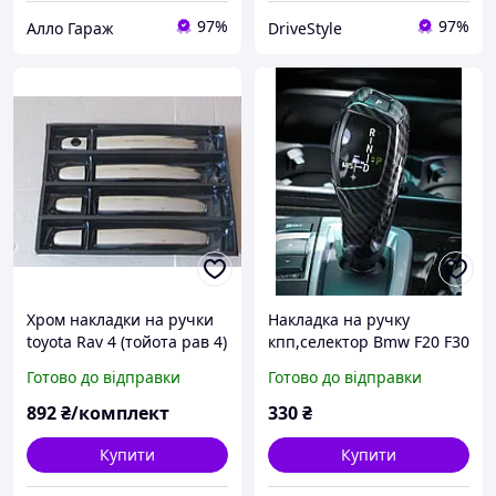
97%
97%
Алло Гараж
DriveStyle
Хром накладки на ручки
Накладка на ручку
toyota Rav 4 (тойота рав 4)
кпп,селектор Bmw F20 F30
нерж.
F31 F34 X5 F15 X6 F16 X3
Готово до відправки
Готово до відправки
F25 X4 F26 F10
892
₴/комплект
330
₴
Купити
Купити