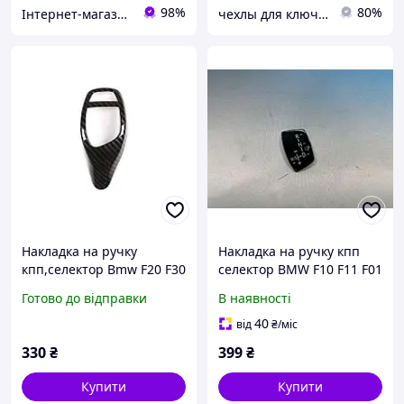
98%
80%
Інтернет-магазин "Mixtuning"
чехлы для ключей
Накладка на ручку
Накладка на ручку кпп
кпп,селектор Bmw F20 F30
селектор BMW F10 F11 F01
F31 F34 X5 F15 X6 F16 X3
F02 X1 X3 X4 X5 X6 M3 M5
Готово до відправки
В наявності
F25 X4 F26 F10
F30 F32 F48 F25 F15 F16
40
від
₴
/міс
330
₴
399
₴
Купити
Купити