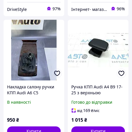
97%
96%
DriveStyle
Інтернет- магазин Avtotuning
Накладка салону ручки
Ручка КПП Audi A4 B9 17-
КПП Audi A6 C5
25 з верхньою
4B0864261
накладкою, шкіра, чорна,
В наявності
Готово до відправки
подряпини
8W1713140CDEE,
169
від
₴
/міс
4M1713139F1KT
950
₴
1 015
₴
Купити
Купити