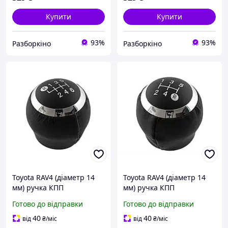
Купити
Купити
93%
93%
Разборкіно
Разборкіно
Toyota RAV4 (діаметр 14
Toyota RAV4 (діаметр 14
мм) ручка КПП
мм) ручка КПП
перемикання передач 6
перемикання передач 5
Готово до відправки
Готово до відправки
ступка, Тойота РАВ4
ступка, Тойота РАВ4
40
40
від
₴
/міс
від
₴
/міс