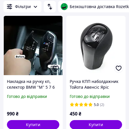
Фільтри
Безкоштовна доставка Rozetk
Накладка на ручку кп,
Ручка КПП наболдажник
селектор BMW "M" 5 7 6
Тойота Авенсіс Яріс
GT X3 X4 G31 G30 F90 G32
Королла Рав4 Версо
Готово до відправки
Готово до відправки
F13 F12 G11 G12 G01 F25
Toyota AVENSIS YARIS
G02 F26
Corolla
5.0
(2)
990
₴
450
₴
Купити
Купити