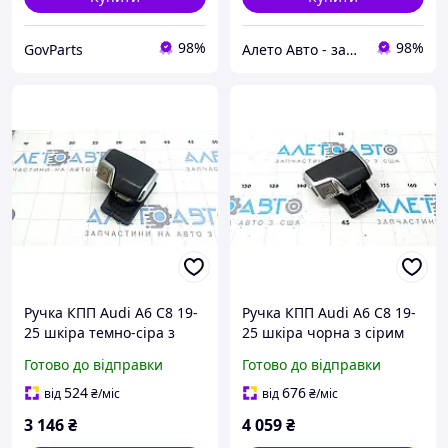
98%
98%
GovParts
Алето Авто - запчастини на авто зі США
Ручка КПП Audi A6 C8 19-
Ручка КПП Audi A6 C8 19-
25 шкіра темно-сіра з
25 шкіра чорна з сірим
сірим рядком, з
рядком, з накладкою
Готово до відправки
Готово до відправки
накладкою, потерта,
4K1713140BRNL
вм'ятина 4K1713140BRNM
524
676
від
₴
/міс
від
₴
/міс
3 146
₴
4 059
₴