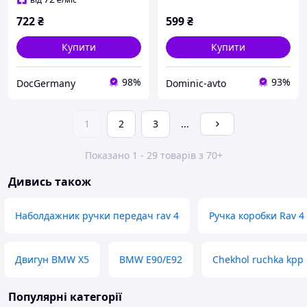
722
₴
599
₴
Купити
Купити
98%
93%
DocGermany
Dominic-avto
1
2
3
...
Показано 1 - 29 товарів з 70+
Дивись також
Наболдажник ручки передач rav 4
Ручка коробки Rav 4
Двигун BMW X5
BMW E90/E92
Chekhol ruchka kpp 
Популярні категорії