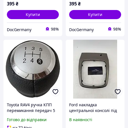
395
₴
395
₴
Купити
Купити
98%
98%
DocGermany
DocGermany
Toyota RAV4 ручка КПП
Ford накладка
перемикання передач 5
центральної консолі під
ступка на різьбі 14 мм,
ручку КПП 7S71A044H82
Готово до відправки
В наявності
Тойота РАВ4
для Mondeo 4 запчастини
б/у
72
від
₴
/міс