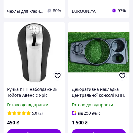
80%
97%
чехлы для ключей
EUROUNIYA
Ручка КПП наболдажник
Декоративна накладка
Тойота Авенсіс Яріс
центральної консолі КПП,
Королла Рав4 Версо
рамка ручки куліси
Готово до відправки
Готово до відправки
Toyota AVENSIS YARIS
Mitsubishi ASX 10-23, C4
Corolla
Aircross, Peugeot 4008
250
5.0
(2)
від
₴
/міс
8011A912ZZ
450
₴
1 500
₴