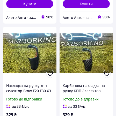
Купити
Купити
98%
98%
Алето Авто - запчастини на авто зі США
Алето Авто - запчастини на авто зі США
Накладка на ручку кпп
Карбонова накладка на
селектор Bmw F20 F30 X3
ручку КПП / селектор
F25 X4 F26 F10 F31 F34 X5
BMW F10 F30 F20 X3 F25
Готово до відправки
Готово до відправки
F15 X6 F16 на 2х
X4 F26 X5 F15 X6 F16 - на
сторониий скотч
двосторонній скотч
33
33
від
₴
/міс
від
₴
/міс
329
₴
329
₴