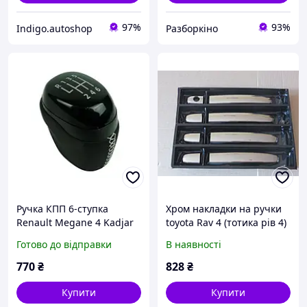
97%
93%
Indigo.autoshop
Разборкіно
Ручка КПП 6-ступка
Хром накладки на ручки
Renault Megane 4 Kadjar
toyota Rav 4 (тотика рів 4)
Talisman Scenic Обшивка
неірж.
Готово до відправки
В наявності
з перфорованої шкіри,
біла нитка, чорна
770
₴
828
₴
накладка
Купити
Купити