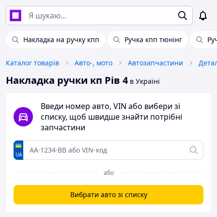
Накладка на ручку кпп
Ручка кпп тюнінг
Ру
Каталог товарів
Авто-, мото
Автозапчастини
Детал
Накладка ручки кп Рів 4
в Україні
Введи номер авто, VIN або вибери зі
списку, щоб швидше знайти потрібні
запчастини
UA
або
Вибрати авто зі списку