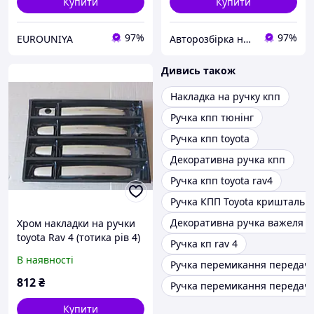
Купити
Купити
97%
97%
EUROUNIYA
Авторозбірка на Богатирській Mitsubishi
Дивись також
Накладка на ручку кпп
Ручка кпп тюнінг
Ручка кпп toyota
Декоративна ручка кпп
Ручка кпп toyota rav4
Ручка КПП Toyota кришталь із
Декоративна ручка важеля п
Хром накладки на ручки
toyota Rav 4 (тотика рів 4)
Ручка кп rav 4
нерж.
В наявності
Ручка перемикання передач 
812
₴
Ручка перемикання передач t
Купити