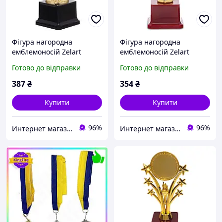
Фігура нагородна
Фігура нагородна
емблемоносій Zelart
емблемоносій Zelart
Лавровий вінок C-4326
Abstraction YK122C висота
Готово до відправки
Готово до відправки
висота 20см золото
20,5см золото
387
₴
354
₴
Купити
Купити
96%
96%
Интернет магазин SportOK
Интернет магазин SportOK