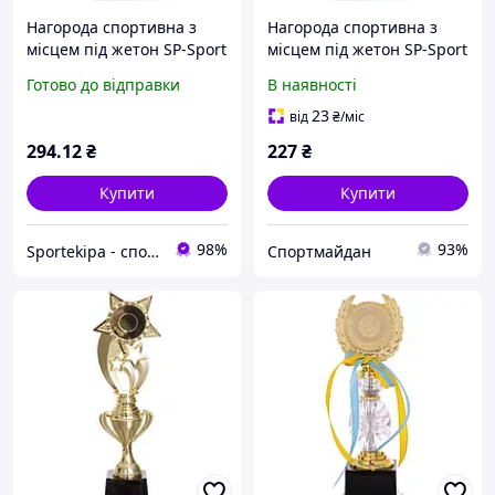
Нагорода спортивна з
Нагорода спортивна з
місцем під жетон SP-Sport
місцем під жетон SP-Sport
YK122C золотий
YK122C Золотий
Готово до відправки
В наявності
23
від
₴
/міс
294
.12
₴
227
₴
Купити
Купити
98%
93%
Sportekipa - спортивні товари
Спортмайдан