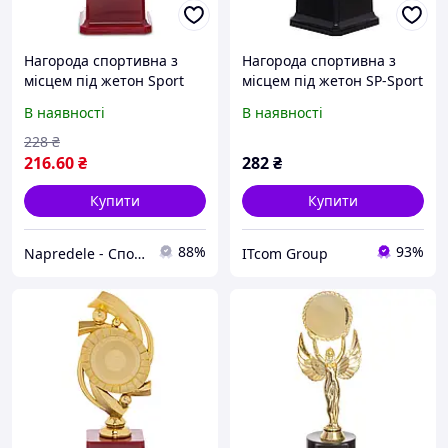
Нагорода спортивна з
Нагорода спортивна з
місцем під жетон Sport
місцем під жетон SP-Sport
Trade YK122C золотий
C-4326 Золото
В наявності
В наявності
228
₴
216
.60
₴
282
₴
Купити
Купити
88%
93%
Napredele - Спорттовары оптом в Украине
ITcom Group