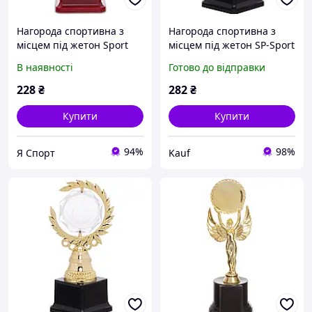
Нагорода спортивна з
Нагорода спортивна з
місцем під жетон Sport
місцем під жетон SP-Sport
Trade YK122C золотий
C-4326 Золото
В наявності
Готово до відправки
228
₴
282
₴
Купити
Купити
94%
98%
Я Спорт
Kauf