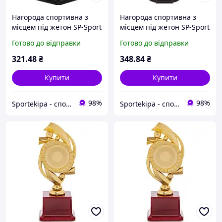
Нагорода спортивна з
Нагорода спортивна з
місцем під жетон SP-Sport
місцем під жетон SP-Sport
C-4326 золотий
НІКА C-0333B золотий
Готово до відправки
Готово до відправки
321
.48
₴
348
.84
₴
Купити
Купити
98%
98%
Sportekipa - спортивні товари
Sportekipa - спортивні товари