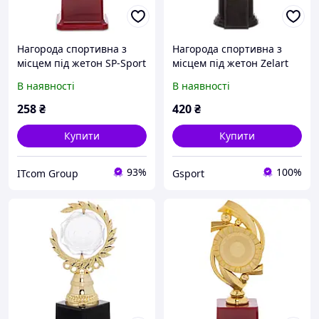
Нагорода спортивна з
Нагорода спортивна з
місцем під жетон SP-Sport
місцем під жетон Zelart
YK122C Золото
НІКА C-0333B золотий:-
В наявності
В наявності
Gsport
258
₴
420
₴
Купити
Купити
93%
100%
ITcom Group
Gsport