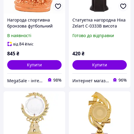
Нагорода спортивна
Статуетка нагородна Ніка
бронзова футбольний
Zelart C-0333B висота
м'яч із місцем під жетон
26см золото
В наявності
Готово до відправки
SP-Sport 48C висота 15 см
Bronze
84
від
₴
/міс
845
₴
420
₴
Купити
Купити
98%
96%
MegaSale - інтернет-супермаркет
Интернет магазин SportOK