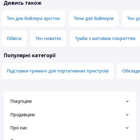
Дивись також
Тен для бойлера арістон
Тени для бойлерів
Тен д
Обвіси
Тен новатек
Тумба з матовим покриттям
Популярні категорії
Підставки-тримачі для портативних пристроїв
Обклади
Покупцям
Продавцям
Про нас