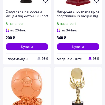
Спортивна нагорода з
Нагорода спортивна приз
місцем під жетон SP-Sport
спортивний із місцем під
Магістр JZ-19821
жетон SP-Sport LC04
В наявності
В наявності
висота 17,5 см Gold
20
34
від
₴
/міс
від
₴
/міс
200
₴
340
₴
Купити
Купити
93%
98%
Спортмайдан
MegaSale - інтернет-супермаркет