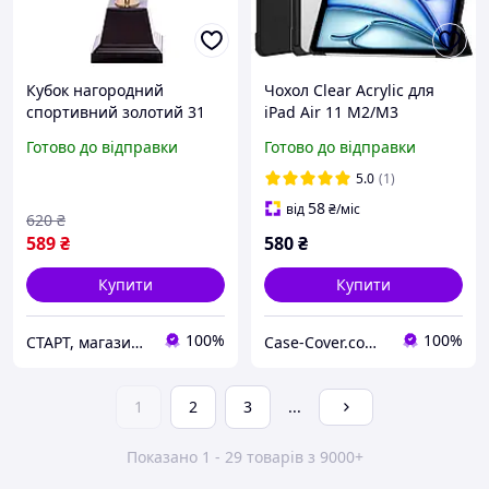
Кубок нагородний
Чохол Clear Acrylic для
спортивний золотий 31
iPad Air 11 M2/M3
см із чашею 12 см (кубок
(2024/2025), Air 4/5 10.9"
Готово до відправки
Готово до відправки
із металізованого
(2020/2022) з місцем для
пластику на підставі з
стілусу Чорний
5.0
(1)
місцем під гравіювання)
58
від
₴
/міс
620
₴
589
₴
580
₴
Купити
Купити
100%
100%
СТАРТ, магазин спортивних товарів
Case-Cover.com.ua
1
2
3
...
Показано 1 - 29 товарів з 9000+