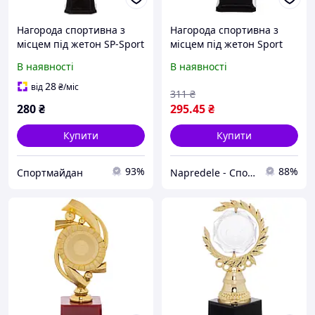
Нагорода спортивна з
Нагорода спортивна з
місцем під жетон SP-Sport
місцем під жетон Sport
JZ-19907C
Trade YK-138 золотий
В наявності
В наявності
28
від
₴
/міс
311
₴
280
₴
295
.45
₴
Купити
Купити
93%
88%
Спортмайдан
Napredele - Спорттовары оптом в Украине