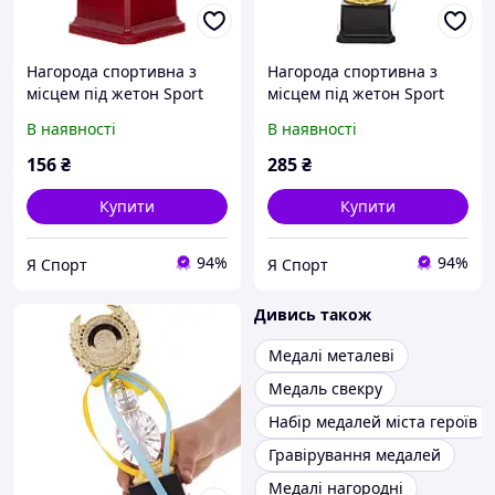
Нагорода спортивна з
Нагорода спортивна з
місцем під жетон Sport
місцем під жетон Sport
Trade C-LC04 золотий
Trade YK-136B золотий
В наявності
В наявності
156
₴
285
₴
Купити
Купити
94%
94%
Я Спорт
Я Спорт
Дивись також
Медалі металеві
Медаль свекру
Набір медалей міста героїв
Гравірування медалей
Медалі нагородні