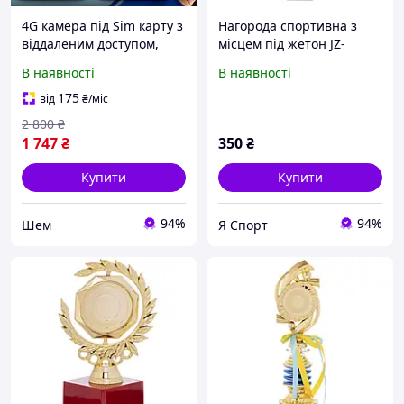
4G камера під Sim карту з
Нагорода спортивна з
віддаленим доступом,
місцем під жетон JZ-
відеокамера для дому та
19907C золотий
В наявності
В наявності
вулиці з датчиком руху,
4G-2024
175
від
₴
/міс
2 800
₴
1 747
₴
350
₴
Купити
Купити
94%
94%
Шем
Я Спорт