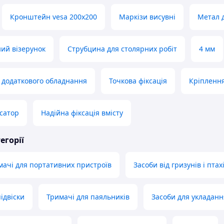
Кронштейн vesa 200x200
Маркізи висувні
Метал д
ий візерунок
Струбцина для столярних робіт
4 мм
 додаткового обладнання
Точкова фіксація
Кріплення
сатор
Надійна фіксація вмісту
егорії
мачі для портативних пристроїв
Засоби від гризунів і птах
ідвіски
Тримачі для паяльників
Засоби для укладанн