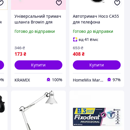
Універсальний тримач
Автотримач Hoco CA55
я
шланга Browin для
для телефона
та
міцних напоїв і
універсальне
Готово до відправки
Готово до відправки
настоянок надійна
кріплення на скло з
фіксація шланга
потужними магнітами
41
від
₴
/міс
для надійної фіксації
346
₴
653
₴
173
₴
408
₴
Купити
Купити
0%
100%
97%
KRAMIX
HomeMix Market