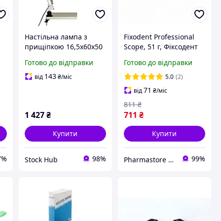
Настільна лампа з
Fixodent Professional
прищіпкою 16,5х60х50
Scope, 51 г, Фіксодент
 з
см E27 40 Вт Brilliant
Профешнл Скоуп -
Готово до відправки
Готово до відправки
Hobby Indoor LED table
крем для надійної
lamp Лампа з надійною
фіксації зубних
143
від
₴
/міс
5.0
(2)
фіксацією на столі
протезів.
71
від
₴
/міс
811
₴
1 427
₴
711
₴
Купити
Купити
7%
98%
99%
Stock Hub
Pharmastore DISCOUNT