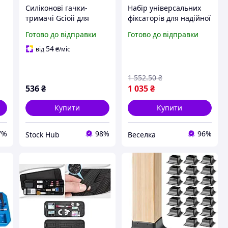
Силіконові гачки-
Набір універсальних
тримачі Gcioii для
фіксаторів для надійної
AirPods 3 A01, 3 пари з
фіксації компонентів
Готово до відправки
Готово до відправки
чохлом для зберігання,
двигуна та трансмісії
ля
аксесуари для надійної
автомобілів FLAME
54
від
₴
/міс
фіксації навушників
1 552
.50
₴
536
₴
1 035
₴
Купити
Купити
7%
98%
96%
Stock Hub
Веселка