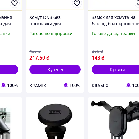
имання
Хомут DN3 без
Замок для хомута на
ч для
прокладки для
бак під болт кріпленн
ійної
трубопроводів і
для надійної фіксації 
равки
Готово до відправки
Готово до відправки
чності
з'єднань надійне
захисту обладнання
кріплення для фіксації
труб
435
₴
286
₴
217
.50
₴
143
₴
и
Купити
Купити
100%
100%
10
KRAMIX
KRAMIX