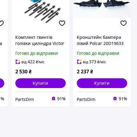
Комплект гвинтів
Кронштейн бампера
а
голівки циліндра Victor
лівий Polcar 20D19633
сі
Reinz 14-32196-02 для
для Opel Astra H, Zafira
Готово до відправки
Готово до відправки
Audi, Porsche та VW
B (2004-2014) надійна
надійна фіксація ГБЦ і
фіксація та ідеальне
422
373
від
₴
/міс
від
₴
/міс
герметичність двигуна
прилягання
2 530
₴
2 237
₴
Купити
Купити
1%
91%
91%
PartsDim
PartsDim