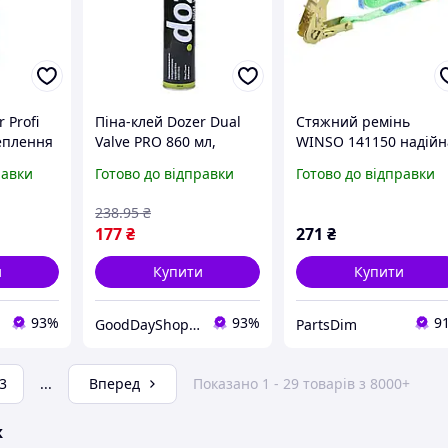
 Profi
Піна-клей Dozer Dual
Стяжний ремінь
теплення
Valve PRO 860 мл,
WINSO 141150 надійн
на
якісне рішення для
фіксація вантажу на в
равки
Готово до відправки
Готово до відправки
ока
утеплення фасадів і
100%
надійної фіксації.
238
.95
₴
177
₴
271
₴
и
Купити
Купити
93%
93%
9
GoodDayShop - Онлайн магазин різноманітних товарів
PartsDim
3
...
Вперед
Показано 1 - 29 товарів з 8000+
ж