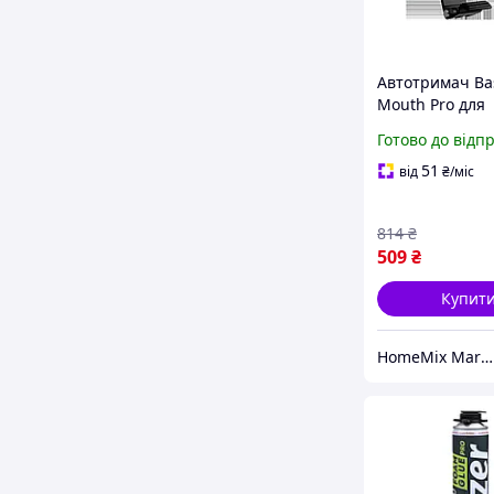
Автотримач Ba
Mouth Pro для
телефона на к
Готово до відп
приладової пан
надійною фікс
51
від
₴
/міс
обертанням 36
градусів
814
₴
509
₴
Купит
HomeMix Market