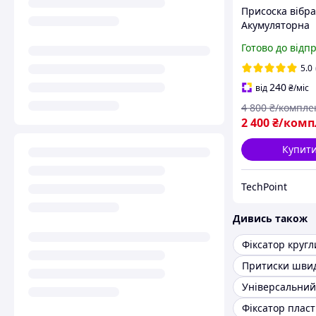
Присоска вібр
Акумуляторна
віброприсоска
Готово до відп
Віброприсосок
плитки з наді
5.0
фіксацією/6 р
240
від
₴
/міс
4 800
₴/компле
2 400
₴/комп
Купит
TechPoint
Дивись також
Фіксатор кругл