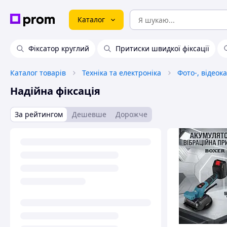
Каталог
Фіксатор круглий
Притиски швидкої фіксації
Каталог товарів
Техніка та електроніка
Фото-, відеок
Надійна фіксація
За рейтингом
Дешевше
Дорожче