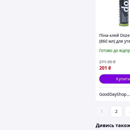
Піна-клей Dozer
(860 мл) для у
фасадів, надій
Готово до відп
фіксація та вис
адгезія.
271
.35
₴
201
₴
Купит
GoodDayShop - Онлайн магазин різноманітних товарів
1
2
Дивись тако