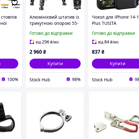
 стовпів
Алюмінієвий штатив із
Чохол для iPhone 14-
йної
трикутною опорою 55-
Plus TUSITA
з
170 см Victiv NT70
Ударостійкий чохол-
Готово до відправки
Готово до відправки
і
Штатив для надійної
замок із надійною
фіксації під час
системою фіксації
296
84
від
₴
/міс
від
₴
/міс
знімання
2 960
₴
837
₴
и
Купити
Купити
100%
98%
9
Stock Hub
Stock Hub