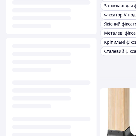
Якісний фіксат
Кріпильні фікс
Сталевий фікс