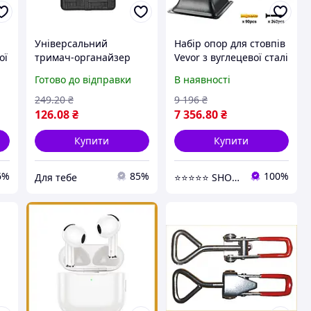
Універсальний
Набір опор для стовпів
ої
тримач-органайзер
Vevor з вуглецевої сталі
надійна фіксація під
для надійної фіксації
Готово до відправки
В наявності
будь-яким кутом
бруса 153х153х62 мм
249
.20
₴
9 196
₴
E
126
.08
₴
7 356
.80
₴
Купити
Купити
6%
85%
100%
Для тебе
⭐️⭐️⭐️⭐️⭐️ SHOPPEEE