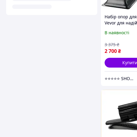
Набір опор для
Vevor для наді
фіксації бруса 
В наявності
вуглецевої стал
153х153х62 мм
3 375
₴
2 700
₴
Купит
⭐️⭐️⭐️⭐️⭐️ SHOPPEEE