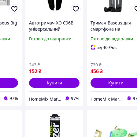
seus Big
Автотримач XO C96B
Тримач Baseus для
універсальний
смартфона на
озирок
кріплення на
дефлектор автомобіля
равки
Готово до відправки
Готово до відправки
елі з
дефлектор для
гравітаційним
ацією й
смартфонів із
механізмом для
46
від
₴
/міс
0
надійною фіксацією
надійної фіксації та
зручності
243
₴
730
₴
використання
152
₴
456
₴
и
Купити
Купити
97%
97%
9
HomeMix Market
HomeMix Market