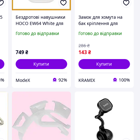
15
Бездротові навушники
Замок для хомута на
HOCO EW64 White для
бак кріплення для
довгого спілкування та
надійної фіксації
Готово до відправки
Готово до відправки
спорту, надійна
хомута на баку
фіксація та глибокий
автомобіля
286
₴
бас у дорозі
749
₴
143
₴
Купити
Купити
8%
92%
100%
ModeX
KRAMIX