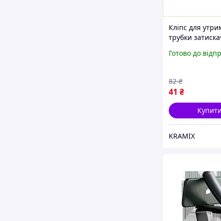
Кліпс для утр
трубки затиска
шланга для над
Готово до відп
фіксації та зру
використання
82
₴
41
₴
Купит
KRAMIX