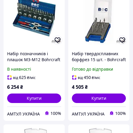
Набір позначників і
Набір твердосплавних
плашок M3-M12 Bohrcraft
борфрез 15 шт. - Bohrcraft
GS25
59001330015
В наявності
Готово до відправки
625
450
від
₴
/міс
від
₴
/міс
6 254
₴
4 505
₴
Купити
Купити
100%
100%
АМТУЛ УКРАЇНА
АМТУЛ УКРАЇНА