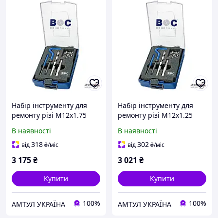
Набір інструменту для
Набір інструменту для
ремонту різі M12х1.75
ремонту різі M12х1.25
Bohrcraft 46011331200
Bohrcraft 46111331212
В наявності
В наявності
318
302
від
₴
/міс
від
₴
/міс
3 175
₴
3 021
₴
Купити
Купити
100%
100%
АМТУЛ УКРАЇНА
АМТУЛ УКРАЇНА