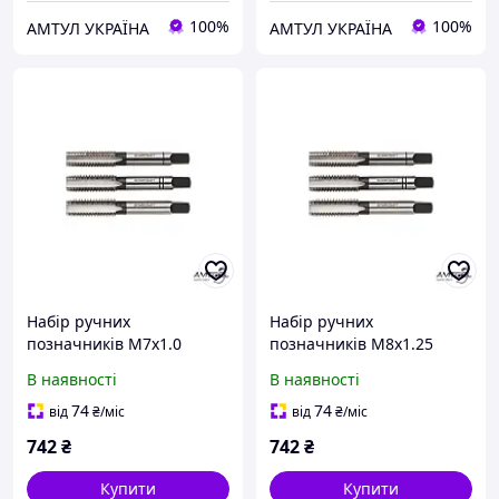
100%
100%
АМТУЛ УКРАЇНА
АМТУЛ УКРАЇНА
Набір ручних
Набір ручних
позначників M7х1.0
позначників M8х1.25
Bohrcraft 41001100700
Bohrcraft 41001100800
В наявності
В наявності
74
74
від
₴
/міс
від
₴
/міс
742
₴
742
₴
Купити
Купити