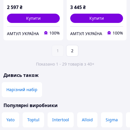
2 597
₴
3 445
₴
Купити
Купити
100%
100%
АМТУЛ УКРАЇНА
АМТУЛ УКРАЇНА
1
2
Показано 1 - 29 товарів з 40+
Дивись також
Нарізний набір
Популярні виробники
Yato
Toptul
Intertool
Alloid
Sigma