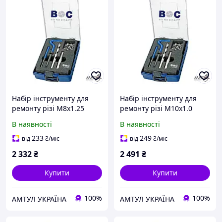
Набір інструменту для
Набір інструменту для
ремонту різі M8х1.25
ремонту різі M10x1.0
Bohrcraft 46011330800
Bohrcraft 46111331010
В наявності
В наявності
233
249
від
₴
/міс
від
₴
/міс
2 332
₴
2 491
₴
Купити
Купити
100%
100%
АМТУЛ УКРАЇНА
АМТУЛ УКРАЇНА