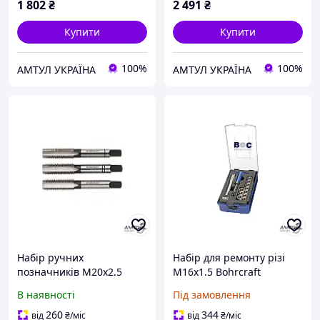
1 802
₴
2 491
₴
Купити
Купити
100%
100%
АМТУЛ УКРАЇНА
АМТУЛ УКРАЇНА
Набір ручних
Набір для ремонту різі
позначників M20х2.5
M16x1.5 Bohrcraft
Bohrcraft 41001102000
46111331615
В наявності
Під замовлення
260
344
від
₴
/міс
від
₴
/міс