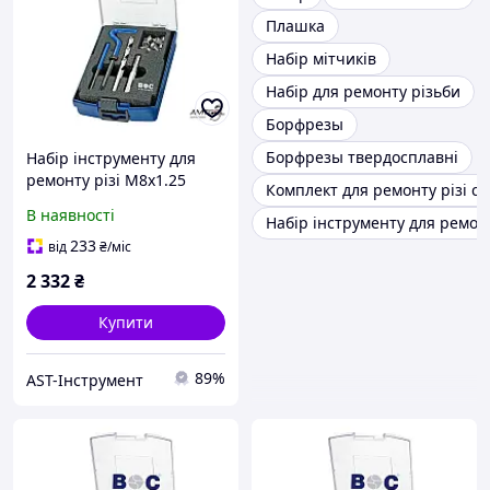
Плашка
Набір мітчиків
Набір для ремонту різьби
Борфрезы
Борфрезы твердосплавні
Набір інструменту для
ремонту різі M8х1.25
Комплект для ремонту різі с
Bohrcraft 46011330800
В наявності
Набір інструменту для ремонт
233
від
₴
/міс
2 332
₴
Купити
89%
AST-Інструмент