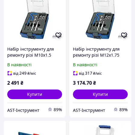
Набір інструменту для
Набір інструменту для
ремонту різі M10х1.5
ремонту різі M12х1.75
Bohrcraft 46011331000
Bohrcraft 46011331200
В наявності
В наявності
249
317
від
₴
/міс
від
₴
/міс
2 491
₴
3 174
.70
₴
Купити
Купити
89%
89%
AST-Інструмент
AST-Інструмент