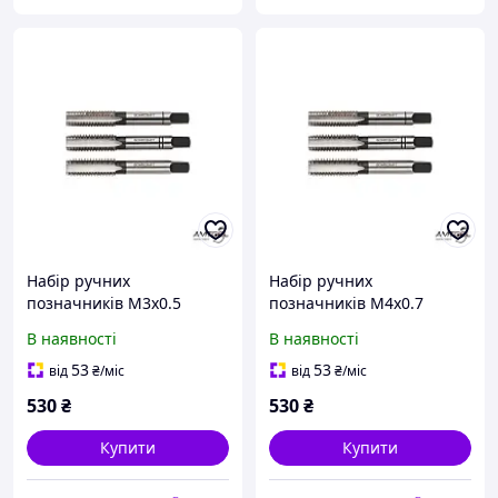
Набір ручних
Набір ручних
позначників M3х0.5
позначників M4х0.7
Bohrcraft 41001100300
Bohrcraft 41001100400
В наявності
В наявності
53
53
від
₴
/міс
від
₴
/міс
530
₴
530
₴
Купити
Купити