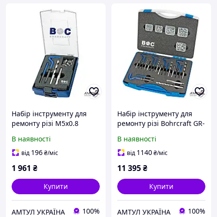
Набір інструменту для
Набір інструменту для
ремонту різі M5х0.8
ремонту різі Bohrcraft GR-
Bohrcraft 46011330500
M512
В наявності
В наявності
196
1140
від
₴
/міс
від
₴
/міс
1 961
₴
11 395
₴
Купити
Купити
100%
100%
АМТУЛ УКРАЇНА
АМТУЛ УКРАЇНА