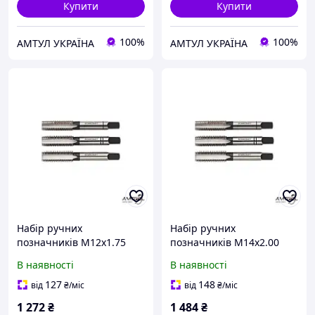
Купити
Купити
100%
100%
АМТУЛ УКРАЇНА
АМТУЛ УКРАЇНА
Набір ручних
Набір ручних
позначників M12х1.75
позначників M14х2.00
Bohrcraft 41001101200
Bohrcraft 41001101400
В наявності
В наявності
127
148
від
₴
/міс
від
₴
/міс
1 272
₴
1 484
₴