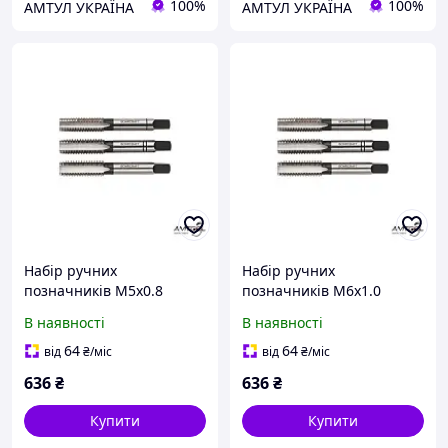
100%
100%
АМТУЛ УКРАЇНА
АМТУЛ УКРАЇНА
Набір ручних
Набір ручних
позначників M5х0.8
позначників M6х1.0
Bohrcraft 41001100500
Bohrcraft 41001100600
В наявності
В наявності
64
64
від
₴
/міс
від
₴
/міс
636
₴
636
₴
Купити
Купити