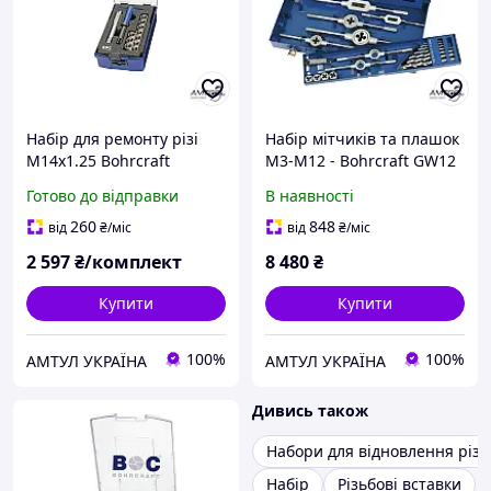
Набір для ремонту різі
Набір мітчиків та плашок
M14x1.25 Bohrcraft
M3-M12 - Bohrcraft GW12
46111331412
Готово до відправки
В наявності
260
848
від
₴
/міс
від
₴
/міс
2 597
₴/комплект
8 480
₴
Купити
Купити
100%
100%
АМТУЛ УКРАЇНА
АМТУЛ УКРАЇНА
Дивись також
Набори для відновлення різь
Набір
Різьбові вставки