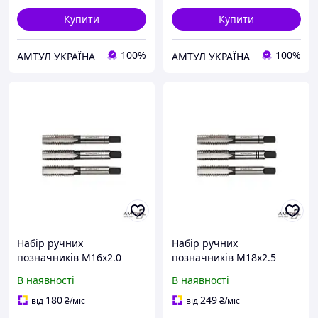
Купити
Купити
100%
100%
АМТУЛ УКРАЇНА
АМТУЛ УКРАЇНА
Набір ручних
Набір ручних
позначників M16х2.0
позначників M18х2.5
Bohrcraft 41001101600
Bohrcraft 41001101800
В наявності
В наявності
180
249
від
₴
/міс
від
₴
/міс