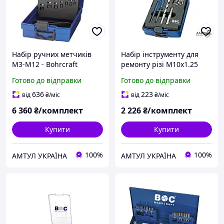
Набір ручних метчиків
Набір інструменту для
M3-M12 - Bohrcraft
ремонту різі M10x1.25
41441330007
Bohrcraft 46111331012
Готово до відправки
Готово до відправки
636
223
від
₴
/міс
від
₴
/міс
6 360
₴/комплект
2 226
₴/комплект
Купити
Купити
100%
100%
АМТУЛ УКРАЇНА
АМТУЛ УКРАЇНА