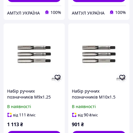
100%
100%
АМТУЛ УКРАЇНА
АМТУЛ УКРАЇНА
Набір ручних
Набір ручних
позначників M9х1.25
позначників M10х1.5
Bohrcraft 41001100900
Bohrcraft 41001101000
В наявності
В наявності
111
90
від
₴
/міс
від
₴
/міс
1 113
₴
901
₴