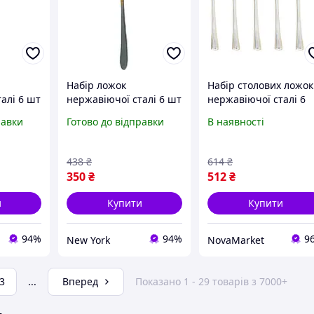
Набір ложок
Набір столових ложок
алі 6 шт
нержавіючої сталі 6 шт
нержавіючої сталі 6
1 вигнута
cutlert set cd22 золоті
шт. 20,7 см. Срібло з
равки
Готово до відправки
В наявності
к ложки
смужки ложки столові
золотом HP-20-31.
кт
комплект newyork
438
₴
614
₴
350
₴
512
₴
и
Купити
Купити
94%
94%
9
New York
NovaMarket
3
...
Вперед
Показано 1 - 29 товарів з 7000+