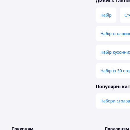
Дивись тако
Набір
Ст
Набір столови
Набір кухонни
Набір із 30 ст
Популярні кат
Набори столов
Покупцям
Продавцям