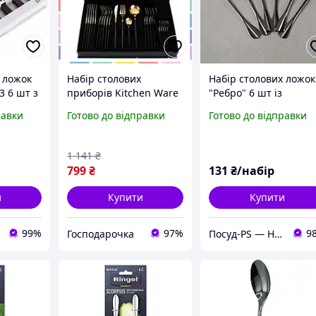
 ложок
Набір столових
Набір столових ложок
3 6 шт з
приборів Kitchen Ware
"Ребро" 6 шт із
алі з
24 шт з нержавіючої
нержавіючої сталі
равки
Готово до відправки
Готово до відправки
ерево
сталі на 6 персон
(7461)
включає вилки ложки і
ножі підходить для
1 141
₴
миття в
799
₴
131
₴/набір
и
Купити
Купити
99%
97%
9
Господарочка
Посуд-PS — Horeca Посуд Подарунки