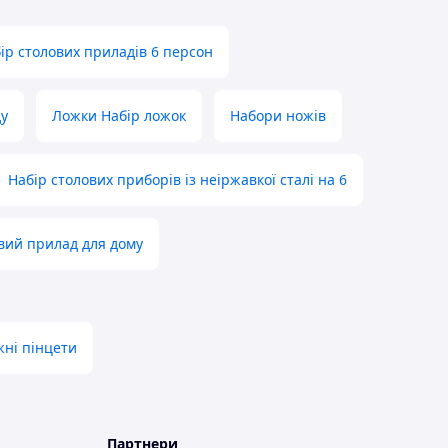
ір столових приладів 6 персон
ду
Ложки Набір ложок
Набори ножів
Набір столових приборів із неіржавкої сталі на 6
вий прилад для дому
ні пінцети
Партнери