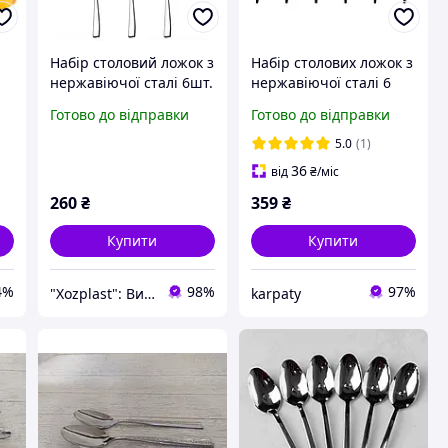
Набір столовий ложок з
Набір столових ложок з
нержавіючої сталі 6шт.
нержавіючої сталі 6
срібного кольору
шт, чорні, 21 см,
Готово до відправки
Готово до відправки
дзеркальне
полірування
5.0
(1)
g
36
від
₴
/міс
260
₴
359
₴
Купити
Купити
4%
98%
97%
"Xozplast": Вироби із пластику, дерева та вовни, новорічна продукція оптом та в роздріб.
karpaty