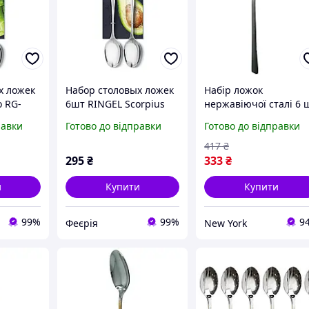
х ложек
Набор столовых ложек
Набір ложок
o RG-
6шт RINGEL Scorpius
нержавіючої сталі 6 
RG-3115-6/2 из
cutlert set cd12
равки
Готово до відправки
Готово до відправки
стали
нержавеющей стали
рифлення ложки
столові комплект
417
₴
newyork
295
₴
333
₴
и
Купити
Купити
99%
99%
9
Феєрія
New York