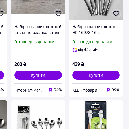
 6
Набір столових ложок 6
Набір столових ложок
і
шт. із неіржавкої сталі
HP-16978-16 з
Грецький
нержавіючої сталі, 6
Готово до відправки
Готово до відправки
шт, сріблясті, довжина
21 см
44
від
₴
/міс
200
₴
439
₴
Купити
Купити
4%
94%
99%
інтернет-магазин "Світ посуду"
KLB - товари для дому, дітей та тварин