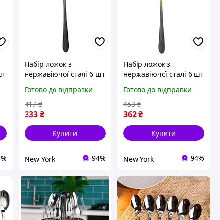
Набір ложок з
Набір ложок з
шт
нержавіючої сталі 6 шт
нержавіючої сталі 6 шт
cutlert set cd07 смужки
cutlert set cd17 золоті
Готово до відправки
Готово до відправки
візерунок ложки
смужки візерунок
столові комплект
ложки столові комплект
417
₴
453
₴
newyork
newyork
333
₴
362
₴
Купити
Купити
4%
94%
94%
New York
New York