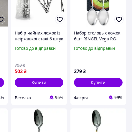
Набір чайних ложок із
Набор столовых ложек
неіржавкої сталі 6 штук
6шт RINGEL Vega RG-
для дому та офісу
3118-6/2 из
Готово до відправки
Готово до відправки
стильні столові
нержавеющей стали
прилади для
сервірування FLAME
753
₴
502
₴
279
₴
Купити
Купити
8%
95%
99%
Веселка
Феєрія