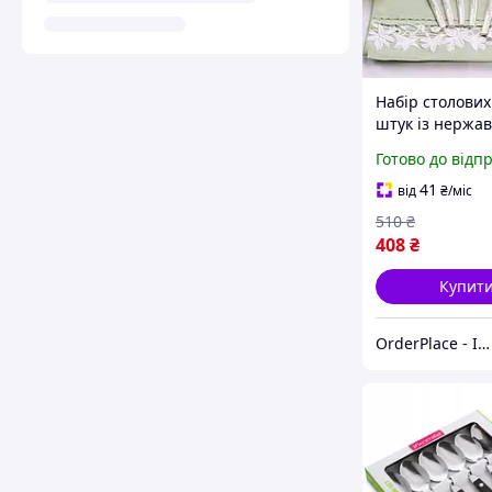
Набір столових
штук із нержав
сталі ложка ст
Готово до відп
нержавіючої ст
набір столових
41
від
₴
/міс
столові ложки 
510
₴
нержавійки
408
₴
Купит
OrderPlace - Інтернет-магазин товарів для дому