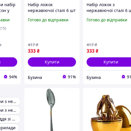
и набір
Набір ложок
Набір ложок з
сон у
нержавіючої сталі 6 шт
нержавіючої сталі 6 
ножів
cutlert set cd12
cutlert set cd07 смуж
равки
Готово до відправки
Готово до відправки
ок з
рифлення ложки
візерунок ложки
алі Egg
столові комплект
столові комплект
(15)
вий
buzyna
buzyna
р
417
₴
417
₴
333
₴
333
₴
и
Купити
Купити
94%
91%
9
Бузина
Бузина
Столові прибори з нержавіючої сталі
Столові прибори з нержавіючої сталі
Столове приладдя зі сталі 18/10
 прилади