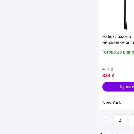
Набір ложок з
нержавіючої ст
cutlert set cd3
Готово до відп
ручка візеруно
столові компле
newyork
417
₴
333
₴
Купит
New York
1
2