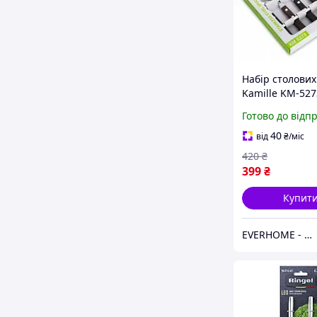
Набір столових
Kamille KM-527
нержавіючої ст
Готово до відп
ручками під д
40
від
₴
/міс
420
₴
399
₴
Купит
EVERHOME - Затишок для дому