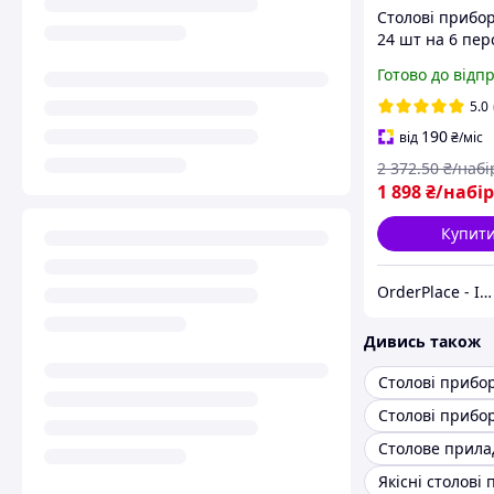
Столові прибор
24 шт на 6 пер
яйці комплект 
Готово до відп
виделок та лож
нержавіючої ст
5.0
Set подарунко
190
від
₴
/міс
2 372
.50
₴/набі
1 898
₴/набір
Купит
OrderPlace - Інтернет-магазин товарів для дому
Дивись також
Якісні столові