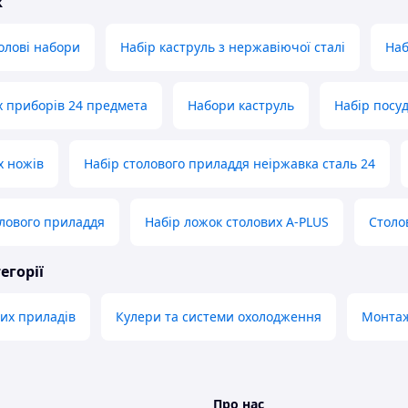
ж
олові набори
Набір каструль з нержавіючої сталі
Наб
х приборів 24 предмета
Набори каструль
Набір посу
х ножів
Набір столового приладдя неіржавка сталь 24
олового приладдя
Набір ложок столових A-PLUS
Столо
егорії
их приладів
Кулери та системи охолодження
Монтаж
Про нас