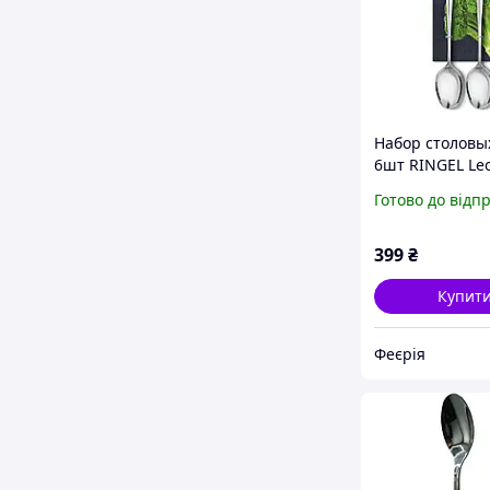
Набор столовы
6шт RINGEL Le
3114-6/2 из
Готово до відп
нержавеющей 
399
₴
Купит
Феєрія