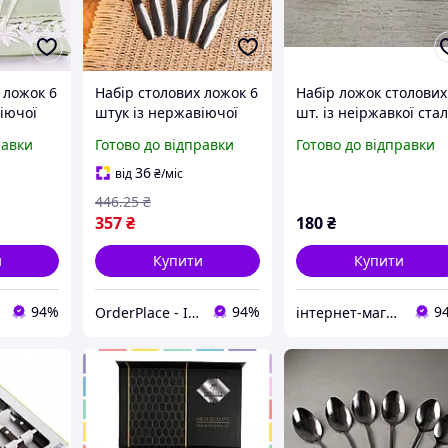
 ложок 6
Набір столових ложок 6
Набір ложок столових
іючої
штук із нержавіючої
шт. із неіржавкої стал
олова з
сталі ложка столова з
Квітка
равки
Готово до відправки
Готово до відправки
алі
нержавіючої сталі 6
 ложок
столових ложок ложки
36
від
₴
/міс
з
столові з нержавійки
446
.25
₴
357
₴
180
₴
и
Купити
Купити
94%
94%
9
OrderPlace - Інтернет-магазин товарів для дому
інтернет-магазин "Світ посуду"