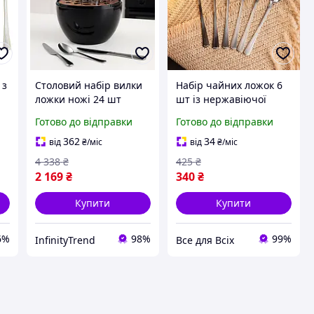
 з
Столовий набір вилки
Набір чайних ложок 6
ложки ножі 24 шт
шт із нержавіючої
Набір столового
сталі 14.5 см серія
Готово до відправки
Готово до відправки
приладдя з
Classic десертні
нержавіючої сталі
ложечки столові
362
34
від
₴
/міс
від
₴
/міс
Прибори для кухні
прилади
4 338
₴
425
₴
2 169
₴
340
₴
Купити
Купити
6%
98%
99%
InfinityTrend
Все для Всіх