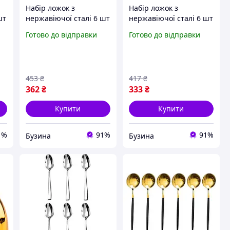
Набір ложок з
Набір ложок з
шт
нержавіючої сталі 6 шт
нержавіючої сталі 6 шт
ки
cutlert set cd17 золоті
cutlert set cd31 вигнута
Готово до відправки
Готово до відправки
смужки візерунок
ручка візерунок ложки
ложки столові комплект
столові комплект
buzyna
buzyna
453
₴
417
₴
362
₴
333
₴
Купити
Купити
1%
91%
91%
Бузина
Бузина