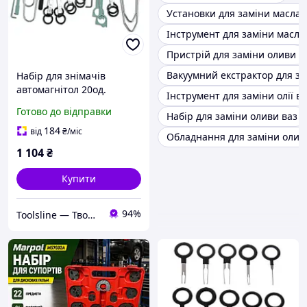
Установки для заміни масла 
Інструмент для заміни масла
Пристрій для заміни оливи
Вакуумний екстрактор для за
Набір для знімачів
автомагнітол 20од.
Інструмент для заміни олії в
TOPTUL JGAA2001
Готово до відправки
Набір для заміни оливи ваз
184
від
₴
/міс
Обладнання для заміни оливи
1 104
₴
Купити
94%
Toolsline — Твоя лінія інструменту