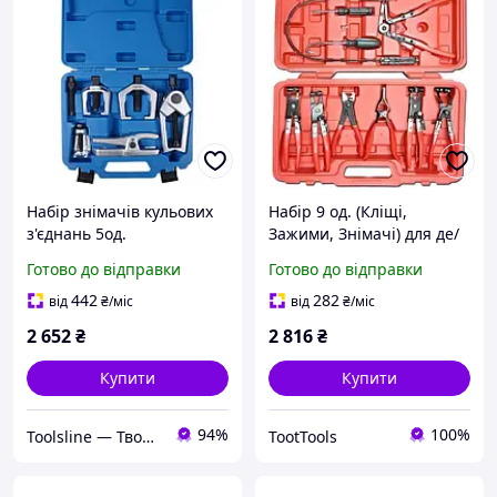
Набір знімачів кульових
Набір 9 од. (Кліщі,
з'єднань 5од.
Зажими, Знімачі) для де/
монтажу хомутів і
Готово до відправки
Готово до відправки
патрубків KBGlobal
KB04029
442
282
від
₴
/міс
від
₴
/міс
2 652
₴
2 816
₴
Купити
Купити
94%
100%
Toolsline — Твоя лінія інструменту
TootTools