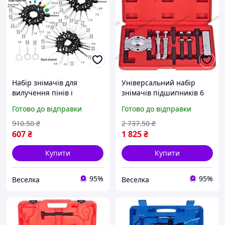
Набір знімачів для
Універсальний набір
вилучення пінів і
знімачів підшипників 6
контактів 59 шт. для
предметів для механіків і
Готово до відправки
Готово до відправки
ремонту електроніки
домашніх майстрів FLAME
автомобілів і автозвуку
910
.50
₴
2 737
.50
₴
FLAME
607
₴
1 825
₴
Купити
Купити
95%
95%
Веселка
Веселка