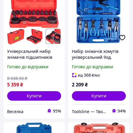
Універсальний набір
Набір знімачів хомутів
знімачів підшипників
універсальний 9од.
маточини 24 предмети
Готово до відправки
Готово до відправки
для ремонту автомобілів і
механіків FLAME
368
від
₴
/міс
8 038
.50
₴
5 359
₴
2 209
₴
Купити
Купити
95%
94%
Веселка
Toolsline — Твоя лінія інструменту