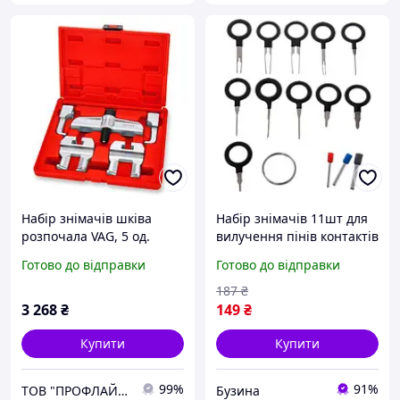
Набір знімачів шківа
Набір знімачів 11шт для
розпочала VAG, 5 од.
вилучення пінів контактів
(VW/Audi/Skoda/SEAT, для
з роз'ємів авто buzyna
Готово до відправки
Готово до відправки
5/6-лучових шківів)
TOPTUL JGAI0505
187
₴
3 268
₴
149
₴
Купити
Купити
99%
91%
ТОВ "ПРОФЛАЙН 2000"
Бузина