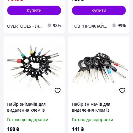
Купити
Купити
98%
99%
OVERTOOLS - Інструменти та автотовари
ТОВ "ПРОФЛАЙН 2000"
Набір знімачів для
Набір знімачів для
видалення клем із
видалення клем із
роз'ємів 18 од. SATRA S-
роз'ємів 11 од. GEKO
Готово до відправки
Готово до відправки
AT18R Новинка (Код6870)
G02702 (Код6901)
198
₴
141
₴