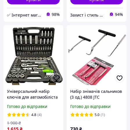
98%
94%
✅ Інтернет магазин ➤ BOX TOOLS
Захист і стиль — в одному магазині
Універсальний набір
Набір знімачів сальников
ключів для автомобіліста
(3 од.) 4808 JTC
108 од. 1/2", 1/4", Сr-V
Готово до відправки
Готово до відправки
Alloid Base у кейсі
4.8
(4)
5.0
(1)
1 900
₴
1 615
₴
730
₴