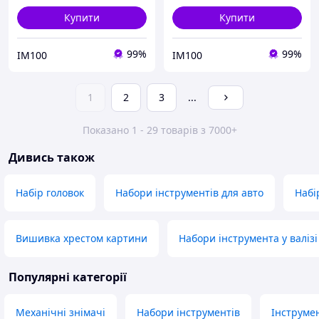
Купити
Купити
99%
99%
IM100
IM100
1
2
3
...
Показано 1 - 29 товарів з 7000+
Дивись також
Набір головок
Набори інструментів для авто
Набі
Вишивка хрестом картини
Набори інструмента у валізі
Популярні категорії
Механічні знімачі
Набори інструментів
Інструме