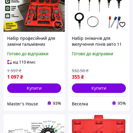
Набір професійний для
Набір знімачів для
заміни гальмівних
вилучення пінів авто 11
колодок Marpol M57692A
шт. для механіків і
Готово до відправки
Готово до відправки
22 од Знімач для заміни
автолюбів різних
барабанних колодок у
діаметрів FLAME
110
від
₴
/міс
кейсі Польща
1 597
₴
532
.50
₴
1 097
₴
355
₴
Купити
Купити
93%
95%
Master's House
Веселка