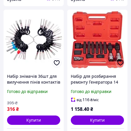
Набір знімачів 36шт для
Набір для розбирання
вилучення пінів контактів
ремонту Генератора 14
з роз'ємів авто buzyna
передм. Знімач
Готово до відправки
Готово до відправки
генератора Alloid. M07
116
від
₴
/міс
395
₴
316
₴
1 158
.40
₴
Купити
Купити