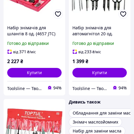
Набір знімачів для
Набір знімачів для
шлангів 8 од. (4657 JTC)
автомагнітол 20 од.
FORCE 920C1 F
Готово до відправки
Готово до відправки
371
233
від
₴
/міс
від
₴
/міс
2 227
₴
1 399
₴
Купити
Купити
94%
94%
Toolsline — Твоя лінія інструменту
Toolsline — Твоя лінія інструменту
Дивись також
Обладнання для заміни масл
Знімач маслозйомних
Набір для заміни масла