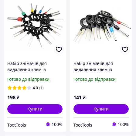
Набір знімачів для
Набір знімачів для
видалення клем із
видалення клем із
роз'ємів 18 од. SATRA S-
роз'ємів 11 од. GEKO
Готово до відправки
Готово до відправки
AT18R Новинка
G02702
4.0
(1)
198
₴
141
₴
Купити
Купити
100%
100%
TootTools
TootTools