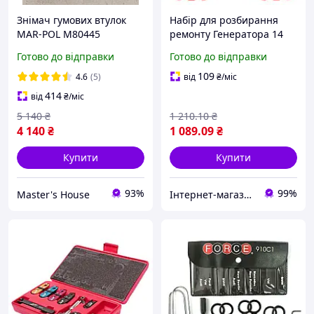
Знімач гумових втулок
Набір для розбирання
MAR-POL M80445
ремонту Генератора 14
Професійний знімач
передм. Знімач
Готово до відправки
Готово до відправки
втулок Набір для монтажу
генератора Alloid.
та демонтажу
109
4.6
(5)
від
₴
/міс
підшипників
414
від
₴
/міс
5 140
₴
1 210
.10
₴
4 140
₴
1 089
.09
₴
Купити
Купити
93%
99%
Master's House
Інтернет-магазин "doitshop"