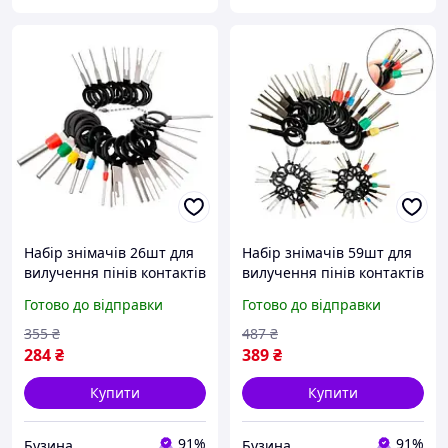
Набір знімачів 26шт для
Набір знімачів 59шт для
вилучення пінів контактів
вилучення пінів контактів
з роз'ємів авто buzyna
з роз'ємів авто buzyna
Готово до відправки
Готово до відправки
355
₴
487
₴
284
₴
389
₴
Купити
Купити
91%
91%
Бузина
Бузина