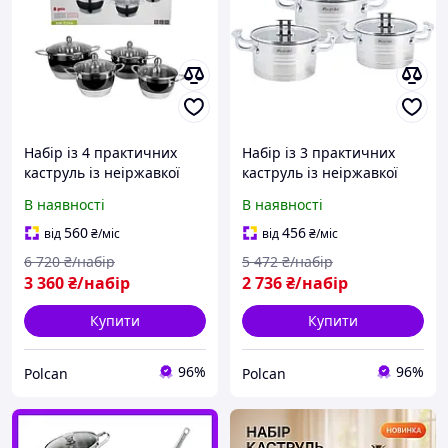
Набір із 4 практичних
Набір із 3 практичних
каструль із неіржавкої
каструль із неіржавкої
сталі Kamille (2 л,2.7 л,3.6
сталі Kamille Каструля
В наявності
В наявності
л,5.9 л) Каструля
індукційна набори
індукційна набори
каструль для індукції POL
560
456
від
₴
/міс
від
₴
/міс
каструль POL
6 720
₴/набір
5 472
₴/набір
3 360
₴/набір
2 736
₴/набір
Купити
Купити
96%
96%
Polcan
Polcan