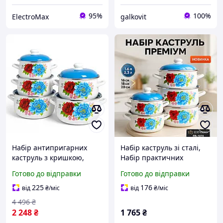
95%
100%
ElectroMax
galkovit
Набір антипригарних
Набір каструль зі сталі,
каструль з кришкою,
Набір практичних
Набір практичних
каструль, Збірний
Готово до відправки
Готово до відправки
каструль посуду для дому
каструль Комплект UE-37
UF-22
225
176
від
₴
/міс
від
₴
/міс
4 496
₴
2 248
₴
1 765
₴