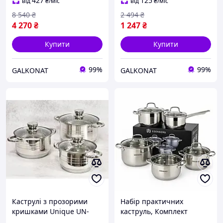
FB-50
427
125
від
₴
/міс
від
₴
/міс
8 540
₴
2 494
₴
4 270
₴
1 247
₴
Купити
Купити
99%
99%
GALKONAT
GALKONAT
Каструлі з прозорими
Набір практичних
кришками Unique UN-
каструль, Комплект
5031 набір практичних
каструль Набір