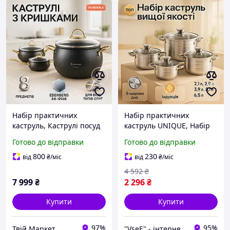
Набір практичних
Набір практичних
каструль, Каструлі посуд
каструль UNIQUE, Набір
для електричних плит,
каструль вищої якості
Готово до відправки
Готово до відправки
Набір каструль для
якісних SY-28
електроплити EB-94
800
230
від
₴
/міс
від
₴
/міс
4 592
₴
7 999
₴
2 296
₴
Купити
Купити
97%
95%
Твій Маркет
"VseE" - інтернет-магазин тактичного військового спорядження | Власне виробництво |