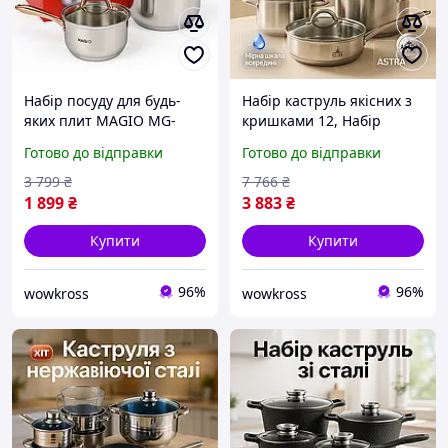
Набір посуду для будь-
Набір каструль якісних з
яких плит MAGIO MG-
кришками 12, Набір
1201 6 шт, Набір
практичних каструль
Готово до відправки
Готово до відправки
практичних каструль,
Хороший FS-94
Комплект каструль EM-16
3 799
₴
7 766
₴
1 899
₴
3 883
₴
Купити
Купити
96%
96%
wowkross
wowkross