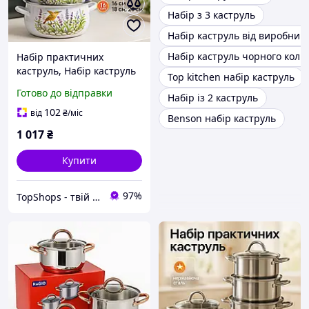
Набір з 3 каструль
Набір каструль від виробник
Набір каструль чорного коль
Набір практичних
каструль, Набір каструль
Top kitchen набір каструль
для плит, Каструлі з
Готово до відправки
Набір із 2 каструль
прозорими кришками
CN-20
102
від
₴
/міс
Benson набір каструль
1 017
₴
Купити
97%
TopShops - твій інтернет магазин