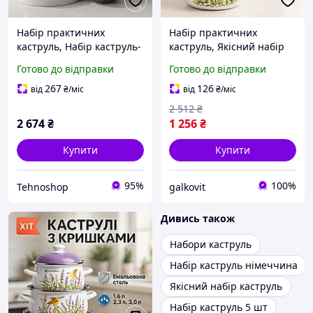
Набір практичних
Набір практичних
каструль, Набір каструль-
каструль, Якісний набір
сотейників каструль з
каструль, Набір каструль
Готово до відправки
Готово до відправки
міцним антипригарним
вищої якості преміум DT-
покриттям CJ-55
83
267
126
від
₴
/міс
від
₴
/міс
2 512
₴
2 674
₴
1 256
₴
Купити
Купити
95%
100%
Tehnoshop
galkovit
Дивись також
Набори каструль
Набір каструль німеччина
Якісний набір каструль
Набір каструль 5 шт