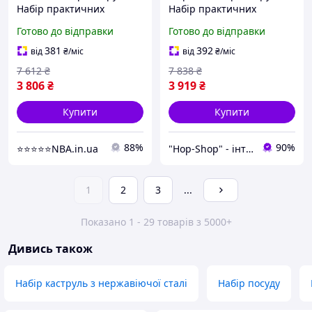
Набір практичних
Набір практичних
каструль, Хороший набір
каструль антипригарних
Готово до відправки
Готово до відправки
каструль якісних QA-89
з кришкою QA-19
381
392
від
₴
/міс
від
₴
/міс
7 612
₴
7 838
₴
3 806
₴
3 919
₴
Купити
Купити
88%
90%
⭐️⭐️⭐️⭐️⭐️NBA.in.ua
"Hop-Shop" - інтернет-магазин тактичного військового спорядження | Власне виробництво туризму
1
2
3
...
Показано 1 - 29 товарів з 5000+
Дивись також
Набір каструль з нержавіючої сталі
Набір посуду