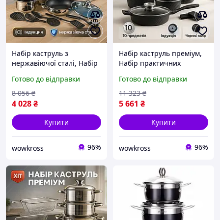
Набір каструль з
Набір каструль преміум,
нержавіючої сталі, Набір
Набір практичних
каструль-сотейників
каструль, Набір посуду
Готово до відправки
Готово до відправки
практичних каструль YD-
для дому великих WC-31
73
8 056
₴
11 323
₴
4 028
₴
5 661
₴
Купити
Купити
96%
96%
wowkross
wowkross