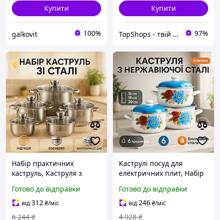
Купити
Купити
100%
97%
galkovit
TopShops - твій інтернет магазин
Набір практичних
Каструлі посуд для
каструль, Каструля з
електричних плит, Набір
нержавіючої сталі, Набір
посуду для електричних
Готово до відправки
Готово до відправки
посуду для електричних
плит, Набір практичних
плит SW-60
каструль VT-44
312
246
від
₴
/міс
від
₴
/міс
6 244
₴
4 928
₴