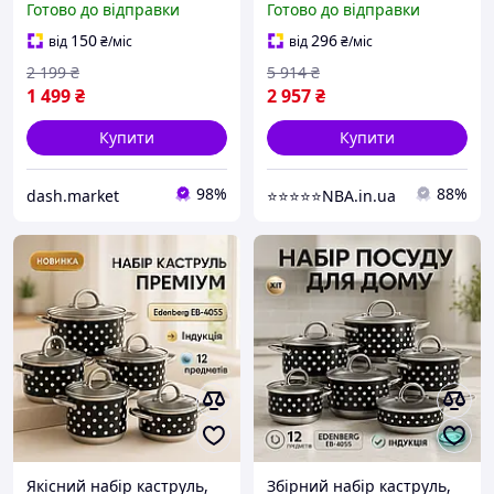
Готово до відправки
Готово до відправки
каструль з нержавіючої
антипригарних з
сталі з капсульним дном
кришкою VY-71
150
296
від
₴
/міс
від
₴
/міс
2 199
₴
5 914
₴
1 499
₴
2 957
₴
Купити
Купити
98%
88%
dash.market
⭐️⭐️⭐️⭐️⭐️NBA.in.ua
Якісний набір каструль,
Збірний набір каструль,