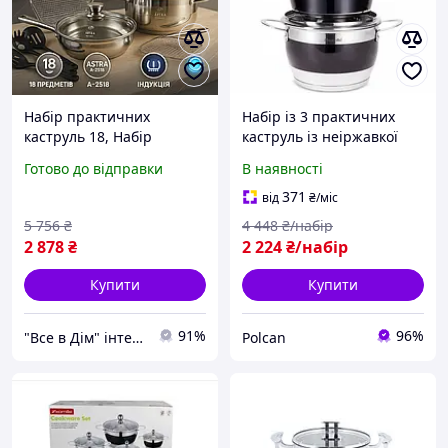
Набір практичних
Набір із 3 практичних
каструль 18, Набір
каструль із неіржавкої
каструль з
сталі Kamille (2 л,2.7л,3.6
Готово до відправки
В наявності
антипригарним дном,
л) Каструля індукційна
Каструлі з кришками BZ-
набори каструль
371
від
₴
/міс
56
5 756
₴
4 448
₴/набір
2 878
₴
2 224
₴/набір
Купити
Купити
91%
96%
"Все в Дім" інтернет-магазин
Polcan