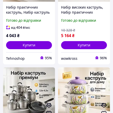
Набір практичних
Набір високих каструль,
каструль, Набір каструль
Набір практичних
якісних з кришками
каструль з
Готово до відправки
Готово до відправки
Комплект металевих RX-
антипригарним
64
покриттям KM-30
404
від
₴
/міс
10 328
₴
4 043
₴
5 164
₴
Купити
Купити
95%
96%
Tehnoshop
wowkross