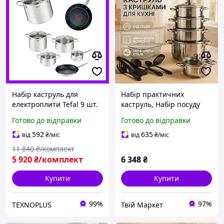
Набір каструль для
Набір практичних
електроплити Tefal 9 шт.
каструль, Набір посуду
Набір практичних
каструлі каструль з
Готово до відправки
Готово до відправки
каструль Каструлі з
інноваційним
кришками Набір посуду
антипригарним
592
635
від
₴
/міс
від
₴
/міс
на подарунок
покриттям CX-56
11 840
₴/комплект
5 920
₴/комплект
6 348
₴
Купити
Купити
99%
97%
TEXNOPLUS
Твій Маркет