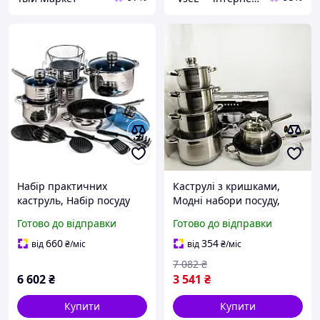
Набір практичних
Каструлі з кришками,
каструль, Набір посуду
Модні набори посуду,
для будь-яких плит,
Каструля з нержавіючої
Готово до відправки
Готово до відправки
Каструля з нержавіючої
сталі, Набір практичних
сталі ZX-26
каструль DK-84
660
354
від
₴
/міс
від
₴
/міс
7 082
₴
6 602
₴
3 541
₴
Купити
Купити