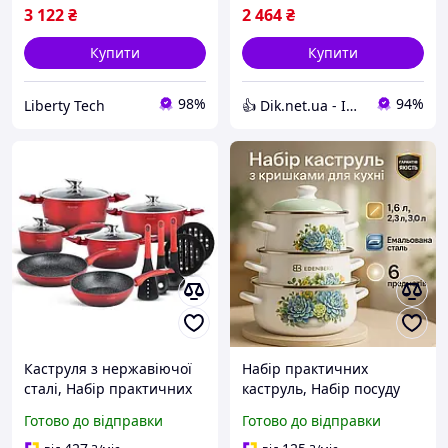
3 122
₴
2 464
₴
Купити
Купити
98%
94%
Liberty Tech
👍 Dik.net.ua - Інтернет магазин
Каструля з нержавіючої
Набір практичних
сталі, Набір практичних
каструль, Набір посуду
каструль, Набір каструль
каструлі, якісних каструль
Готово до відправки
Готово до відправки
з жаростійкою кришкою
Хороші каструлі JQ-11