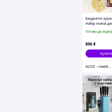
Бюджетні кухон
Набір ножів дл
кухні, Набір но
Готово до відп
кулінарних зав
36
896
₴
Купит
ALICE - сімейний Інтернет-магазин, товари для всієї родини