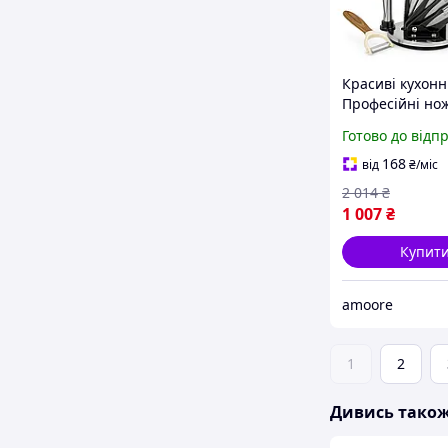
Красиві кухонн
Професійні нож
домашньої кухн
Готово до відп
ножів для кулі
завдань XT-20
168
від
₴
/міс
2 014
₴
1 007
₴
Купит
amoore
1
2
Дивись тако