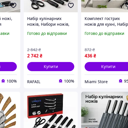
і ножі,
Набір кулінарних
Комплект гострих
я
ножів, Набори ножів,
ножів для кухні, Набі
ір ножів
Набір ножів для
ножів для кулінарних
равки
Готово до відправки
Готово до відправки
 завдань
готування для
завдань Набір зі
кулінарних завдань BC-
стильним дизайном S
50
27
2 842
₴
872
₴
2 742
₴
436
₴
и
Купити
Купити
100%
100%
9
RAFAIL
Miami Store