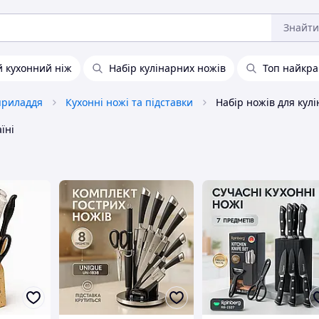
Знайти
 кухонний ніж
Набір кулінарних ножів
Топ найкра
приладдя
Кухонні ножі та підставки
їні