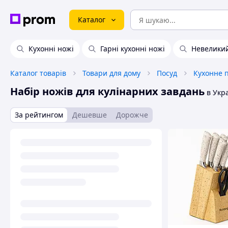
Каталог
Кухонні ножі
Гарні кухонні ножі
Невеликий
Каталог товарів
Товари для дому
Посуд
Кухонне 
Набір ножів для кулінарних завдань
в Укра
За рейтингом
Дешевше
Дорожче