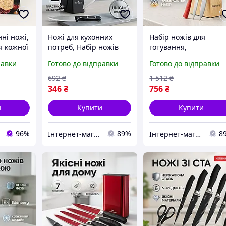
ні ножі,
Ножі для кухонних
Набір ножів для
я кожної
потреб, Набір ножів
готування,
жів для
для кулінарних завдань
Універсальний набір
равки
Готово до відправки
Готово до відправки
дань LK-
Набір ножиків кухні KT-
ножів, Набори ножів
36
для кулінарних завда
692
₴
1 512
₴
JW-61
346
₴
756
₴
и
Купити
Купити
96%
89%
8
Інтернет-магазин 1001 Дрібниця
Інтернет-магазин 1001 Дрібниця