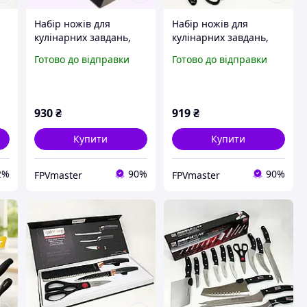
Набір ножів для
Набір ножів для
кулінарних завдань,
кулінарних завдань,
й
Сталеві кухонні ножі,
Ексклюзивні кухонні
Готово до відправки
Готово до відправки
Товари для кухні ножі
ножі, Набір ножів для
Кухонні домашні CJ-28
готування VD-12
930
₴
919
₴
Купити
Купити
2%
90%
90%
FPVmaster
FPVmaster