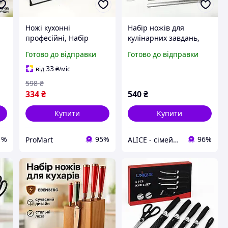
Ножі кухонні
Набір ножів для
професійні, Набір
кулінарних завдань,
ножів для кухарів, Топ
Набір ножів для
Готово до відправки
Готово до відправки
я
кращих ножів для
приготування їжі
кухні, Нержавіючий
Кухонні ножі нарізання
33
від
₴
/міс
кухонний ніж NI-81
SQ-73
598
₴
334
₴
540
₴
Купити
Купити
1%
95%
96%
ProMart
ALICE - сімейний Інтернет-магазин, товари для всієї родини