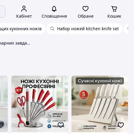
Кабінет
Сповіщення
Обране
Кошик
щих кухонних ножів
Набор ножей kitchen knife set
Набір ножів для кулінарних завдань