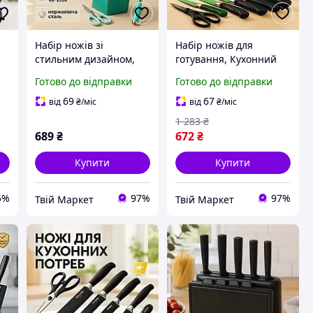
Набір ножів зі
Набір ножів для
р
стильним дизайном,
готування, Кухонний
Набір ножів для
ніж зі сталі
Готово до відправки
Готово до відправки
кулінарних завдань,
нержавіючої, Набір
A-
Кухонні ножі високої
ножів для кулінарних
69
67
від
₴
/міс
від
₴
/міс
якості WP-93
завдань TD-96
1 283
₴
689
₴
672
₴
Купити
Купити
5%
97%
97%
Твій Маркет
Твій Маркет