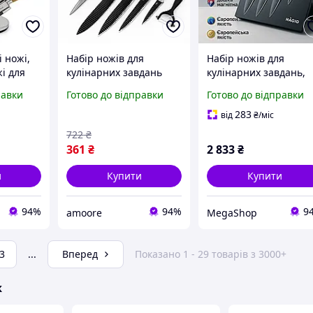
і ножі,
Набір ножів для
Набір ножів для
і для
кулінарних завдань
кулінарних завдань,
і, Набір
UNIQUE, Комплект
Ножі кухонні з
равки
Готово до відправки
Готово до відправки
нарних
гострих ножів для кухні
нержавіючої сталі,
Товари кухні ножі RG-
Бюджетні кухонні нож
283
від
₴
/міс
72
BZ-72
722
₴
361
₴
2 833
₴
и
Купити
Купити
94%
94%
9
amoore
MegaShop
3
...
Вперед
Показано 1 - 29 товарів з 3000+
ж