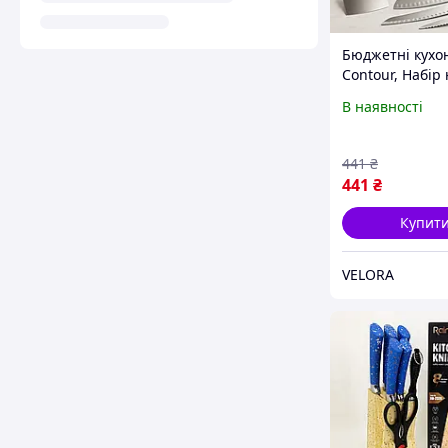
Бюджетні кухон
Contour, Набір
для кулінарних
В наявності
завдань, Сучас
кухонні ножі ET
441
₴
441
₴
Купит
VELORA