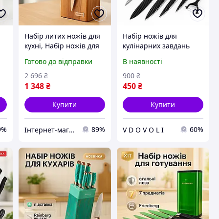
Набір литих ножів для
Набір ножів для
кухні, Набір ножів для
кулінарних завдань
кулінарних завдань
UNIQUE, Набір литих
Готово до відправки
В наявності
Якісні ножі дому VZ-98
ножів для кухні Кухонні
нь
ножі нарізання HO-84
2 696
₴
900
₴
1 348
₴
450
₴
Купити
Купити
9%
89%
60%
Інтернет-магазин 1001 Дрібниця
V D O V O L I