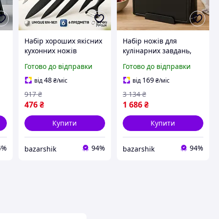
Набір хороших якісних
Набір ножів для
кухонних ножів
кулінарних завдань,
UNIQUE, Набір ножів
Набір ножів для кухарів
Готово до відправки
Готово до відправки
для кулінарних
металевих GQ-97
і
завдань, Красиві
48
169
від
₴
/міс
від
₴
/міс
кухонні ножі ZK-43
917
₴
3 134
₴
476
₴
1 686
₴
Купити
Купити
4%
94%
94%
bazarshik
bazarshik