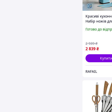
Красиві кухонн
Набір ножів дл
готування, Наб
Готово до відп
для кулінарних
VW-30
2 939
₴
2 839
₴
Купит
RAFAIL