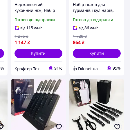
Нержавіючий
Набір ножів для
кухонний ніж, Набір
гурманів і кулінарів,
і,
ножів для кулінарних
Набір ножів для
Готово до відправки
Готово до відправки
завдань, Набір литих
кулінарних завдань
кухонних ножів AH-30
литих кухонних LA-11
115
86
від
₴
/міс
від
₴
/міс
1 275
₴
1 728
₴
1 147
₴
864
₴
Купити
Купити
9%
91%
95%
Крафтер Тех
👍 Dik.net.ua - Інтернет магазин