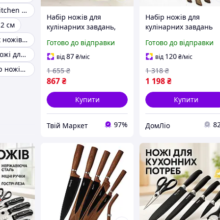
Набор ножей kitchen knife set
Набір ножів для
Набір ножів для
2 см
кулінарних завдань,
кулінарних завдань
Набір хороших якісних
UNIQUE, Ніж кухонни
Набір кухонних ножів маестро
Готово до відправки
Готово до відправки
кухонних ножів для
зі сталі нержавійки,
Універсальні ножі для кухні 3 шт.
кухні та дому WH-31
Хороші ножі для
87
120
від
₴
/міс
від
₴
/міс
кухарів SI-52
Стильний набір ножів для кухні
1 655
₴
1 318
₴
867
₴
1 198
₴
Купити
Купити
97%
8
Твій Маркет
ДомЛіо