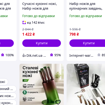
жі для
Сучасні кухонні ножі,
Набір ножів для
жів для
Набір ножів для
кулінарних завдань,
дань,
кулінарних завдань,
Бюджетні кухонні нож
равки
Готово до відправки
Готово до відправки
хонних
Набір литих кухонних
Кухонний ніж
ножів RL-36
універсальний HW-87
142
від
₴
/міс
2 844
₴
1 596
₴
1 422
₴
798
₴
и
Купити
Купити
100%
95%
8
👍 Dik.net.ua - Інтернет магазин
Інтернет-магазин 1001 Дрібниця
ножі
Невеликий кухонний ніж
Набір кулінарних ножів
Топ найкращих кухонних ножів