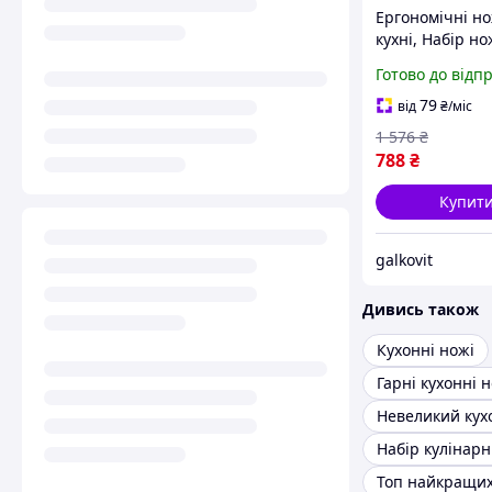
Ергономічні но
кухні, Набір но
кулінарних зав
Готово до відп
Набір ножів ку
сталь GC-76
79
від
₴
/міс
1 576
₴
788
₴
Купит
galkovit
Дивись також
Кухонні ножі
Гарні кухонні 