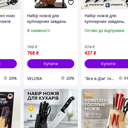
ні ножі
Набір ножів для
Набір ножів для
 ножів
кулінарних завдань
кулінарних завдань,
Magio MG-1095 5
Набір ножів для кухні
В наявності
Готово до відправки
ні
предметов, Ножі для
та дому приготуванн
-60
кухонних потреб GI-68
їжі ZK-94
KLB
768
₴
874
₴
768
₴
437
₴
и
Купити
Купити
20%
20%
9
VELORA
"Все в Дім" інтернет-магазин