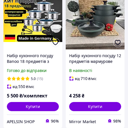
Набір кухонного посуду
Набір кухонного посуду 12
Banoo 18 предметів з
предметів мармурове
нержавіючої сталі Набір
покриття Edenberg
Готово до відправки
В наявності
каструль сковорода та
каструлі казани для дому
сотейник
з кришками еденберг
710
5.0
(15)
від
₴
/міс
550
від
₴
/міс
5 500
₴/комплект
4 258
₴
Купити
Купити
96%
98%
APELSIN SHOP
Mirror Market