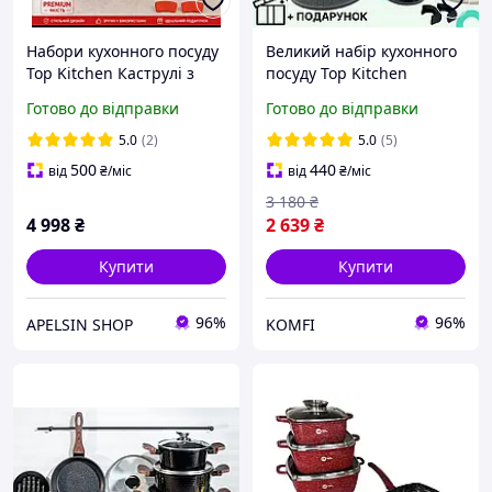
Набори кухонного посуду
Великий набір кухонного
Top Kitchen Каструлі з
посуду Top Kitchen
кришками + 6 накладок
Комплект каструль з
Готово до відправки
Готово до відправки
на ручки Комплект
гранітним покриттям
каструль для всіх типів
Набір каструль з
5.0
(2)
5.0
(5)
плит 10 предметів
багатошаровим дном
500
440
від
₴
/міс
від
₴
/міс
3 180
₴
4 998
₴
2 639
₴
Купити
Купити
96%
96%
APELSIN SHOP
KOMFI