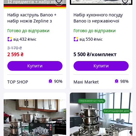
Набір каструль Banoo +
Набір кухонного посуду
набір ножів Zepline з
Banoo із нержавіючої
нержавіючої сталі
сталі Каструлі з
Готово до відправки
Готово до відправки
Німеччина Набір
нержавіючої сталі
кухонного посуду з
багатошарове дно.
432
550
від
₴
/міс
від
₴
/міс
антипригарним дном
(Німеччина)
3 170
₴
2 595
₴
5 500
₴/комплект
Купити
Купити
90%
98%
TOP SHOP
Maxi Market