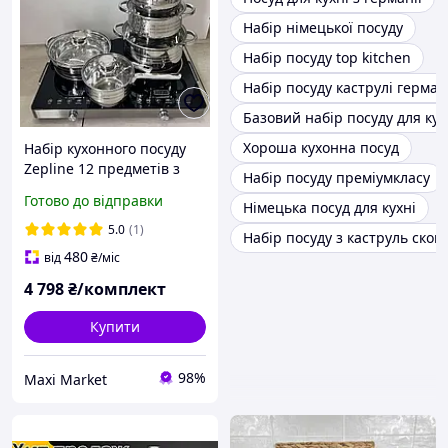
Набір німецької посуду
Набір посуду top kitchen
Набір посуду каструлі герман
Базовий набір посуду для кух
Хороша кухонна посуд
Набір кухонного посуду
Zepline 12 предметів з
Набір посуду преміумкласу
нержавіючої сталі Набір
Готово до відправки
Німецька посуд для кухні
каструль + сковорода та
сотейник для дому
5.0
(1)
Набір посуду з каструль сков
480
від
₴
/міс
4 798
₴/комплект
Купити
98%
Maxi Market