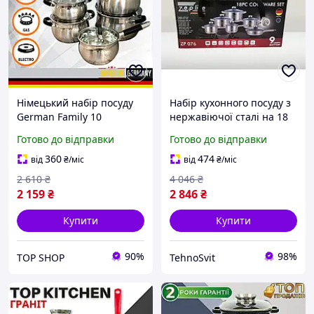
Німецький набір посуду
Набір кухонного посуду з
German Family 10
нержавіючої сталі на 18
предметів з нержавіючої
предметів з !шаровим
Готово до відправки
Готово до відправки
сталі Набір каструль з
дном для індукції
багатошаровим дном
360
474
від
₴
/міс
від
₴
/міс
Кухонний посуд
2 610
₴
4 046
₴
2 159
₴
2 846
₴
Купити
Купити
90%
98%
TOP SHOP
TehnoSvit