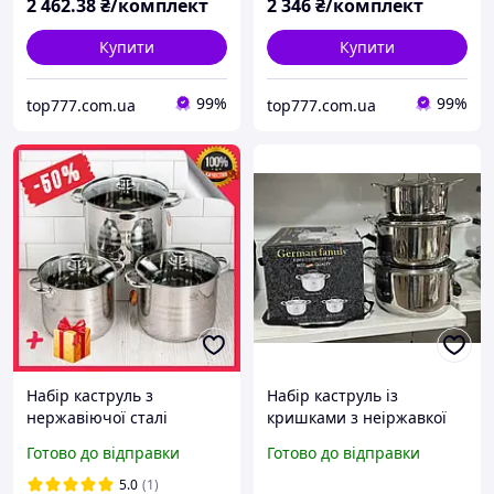
2 462
.38
₴/комплект
2 346
₴/комплект
Купити
Купити
99%
99%
top777.com.ua
top777.com.ua
Набір каструль з
Набір каструль із
нержавіючої сталі
кришками з неіржавкої
German Family GF-2038,
сталі. Набір кухонного
Готово до відправки
Готово до відправки
набір кухонного посуду з
посуду для дому 6
6 предметів для всіх плит
предметів
5.0
(1)