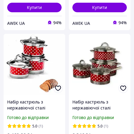
Купити
Купити
94%
94%
АWIK UA
АWIK UA
Набір кастрюль з
Набір кастрюль з
нержавіючої сталі
нержавіючої сталі
German Family GF-2036
German Family GF-2034
Готово до відправки
Готово до відправки
кухонний посуд з
Кухонний посуд з
багатошаровим індукц.
багатошаровим індукц.
5.0
(1)
5.0
(1)
дном 6 предметів
дном 8 предметів