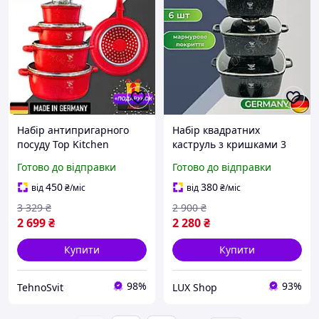
Набір антипригарного
Набір квадратних
посуду Top Kitchen
каструль з кришками 3
Кухонний посуд з
шт TOP KITCHEN
Готово до відправки
Готово до відправки
гранітним покриттям
Комплект кухонного
Комплект каструль з
посуду 6 шт Квадратні
450
380
від
₴
/міс
від
₴
/міс
сковорідкою
каструлі з мармуровим
3 329
₴
2 900
₴
покриттям
2 699
₴
2 280
₴
Купити
Купити
98%
93%
TehnoSvit
LUX Shop