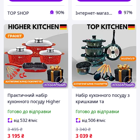
90%
97%
TOP SHOP
Інтернет-магазин товарів з Німеччини та Європи
Практичний набір
Набір кухонного посуду з
кухонного посуду Higher
кришками та
Kitchen Набір гранітних
аксесуарами TOP
Готово до відправки
Готово до відправки
каструль та сковорідка
KITCHEN Мармурові
гриль + силіконове
каструлі з
532
506
від
₴
/міс
від
₴
/міс
приладдя
антипригарним
3 495
₴
3 340
₴
покриттям
3 195
₴
3 039
₴