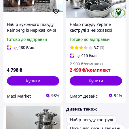
Набір кухонного посуду
Набір посуду Zepline
Rainberg із нержавіючої
каструлі з неіржавкої
сталі Якісний набір
сталі та сковорода з
Готово до відправки
Готово до відправки
каструль для всіх видів
кришками, кухонний
плит (Німеччина)
набір каструль з
480
від
₴
/міс
3.7
(3)
антипригарним
415
від
₴
/міс
покриттям
2 900
₴/комплект
4 798
₴
2 490
₴/комплект
Купити
Купити
98%
94%
Maxi Market
Смарт Девайс
Дивись також
Набір посуду каструлі
Посуд для кухні з германії