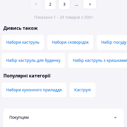
1
2
3
...
Показано 1 - 29 товарів з 500+
Дивись також
Набори каструль
Набори сковорідок
Набір посуду
Набір каструль для будинку
Набір каструль з кришками
Популярні категорії
Набори кухонного приладдя
Каструлі
Покупцям