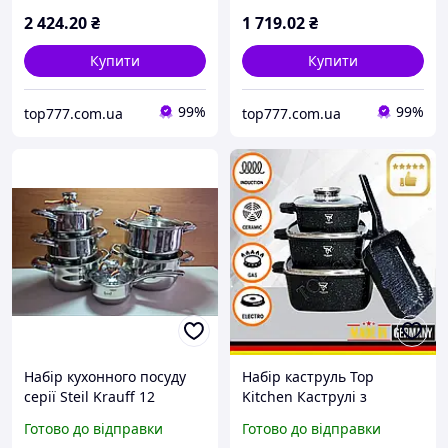
2 424
.20
₴
1 719
.02
₴
Купити
Купити
99%
99%
top777.com.ua
top777.com.ua
Набір кухонного посуду
Набір каструль Top
серії Steil Krauff 12
Kitchen Каструлі з
предметів 26-238-097
антипригарним
Готово до відправки
Готово до відправки
покриттям зі сковородою