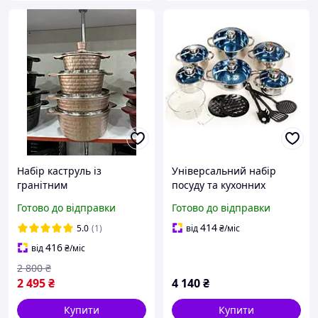
Набір каструль із
Універсальний набір
гранітним
посуду та кухонних
антипригарним
аксесуарів Royalty Line RL-
Готово до відправки
Готово до відправки
покриттям Top Kitchen,
1801B для щоденного
Набір кухонного посуду
приготування
414
5.0
(1)
від
₴
/міс
TK00032
416
від
₴
/міс
2 800
₴
2 495
₴
4 140
₴
Купити
Купити