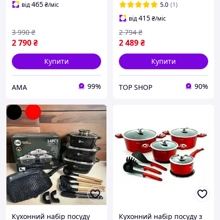
гриль Набір кухонного
465
від
₴
/міс
5.0
(1)
посуду чорний
415
від
₴
/міс
3 990
₴
2 794
₴
2 790
₴
2 489
₴
Купити
Купити
99%
90%
AMA
TOP SHOP
Кухонний набір посуду
Кухонний набір посуду з