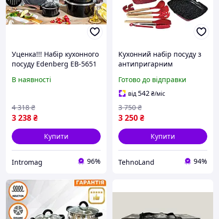
Уценка!!! Набір кухонного
Кухонний набір посуду з
посуду Edenberg EB-5651
антипригарним
з мармуровим покриттям
покриттям і сковорода
В наявності
Готово до відправки
12 предметів
HK-317 Сковороди з
гранітним SmartStore
542
від
₴
/міс
4 318
₴
3 750
₴
3 238
₴
3 250
₴
Купити
Купити
96%
94%
Intromag
TehnoLand