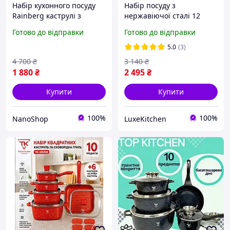
Набір кухонного посуду
Набір посуду з
Rainberg каструлі з
нержавіючої сталі 12
неіржавкої сталі, 12
предметів, Zepline ZP-075,
Готово до відправки
Готово до відправки
предметів
Сріблястий / Кухонний
набір каструль зі
5.0
(3)
сковородою
4 700
₴
3 140
₴
1 880
₴
2 495
₴
Купити
Купити
100%
100%
NanoShop
LuxeKitchen