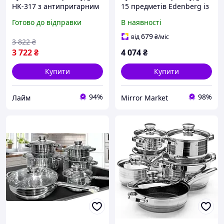
HK-317 з антипригарним
15 предметів Edenberg із
покриттям каструлі
мармуровим
Готово до відправки
В наявності
сковорода-гриль і набір
антипригарним
лопаток
покриттям червоний
679
від
₴
/міс
3 822
₴
3 722
₴
4 074
₴
Купити
Купити
94%
98%
Лайм
Mirror Market