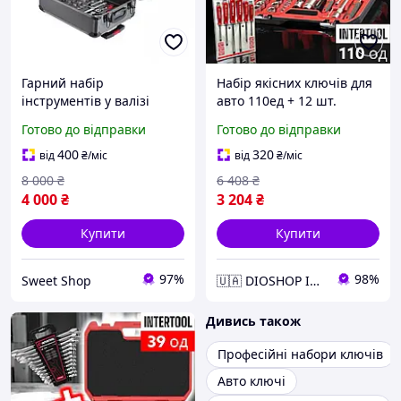
Гарний набір
Набір якісних ключів для
інструментів у валізі
авто 110ед + 12 шт.
Професійний набір
ключів + 6 шт. ударних
Готово до відправки
Готово до відправки
Ключів для Авто в Кейсі
викруток, DIO
Набори ручного
400
320
від
₴
/міс
від
₴
/міс
інструменту 399од
8 000
₴
6 408
₴
4 000
₴
3 204
₴
Купити
Купити
97%
98%
Sweet Shop
🇺🇦 DIOSHOP Інтернет-магазин
Дивись також
Професійні набори ключів
Авто ключі