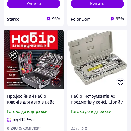
Купити
Купити
96%
95%
Starkс
PolonDom
Професійний набір
Набір інструментів 40
Ключів для авто в Кейсі
предметів у кейсі, Сірий /
Rainberg 399 предметів
Торцеві головки для
Готово до відправки
Готово до відправки
Автомобільний набір
ремонту / Набір ключів
інструментів Набір
для авто
412
від
₴
/міс
ключів Набори торцеві
8 240
₴/комплект
337
.15
₴