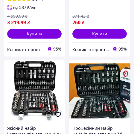
537
від
₴
/міс
4 599
.99
₴
371
.43
₴
3 219
.99
₴
260
₴
Купити
Купити
95%
95%
Кошик інтернет магазин
Кошик інтернет магазин
Якісний набір
Професійний Набір