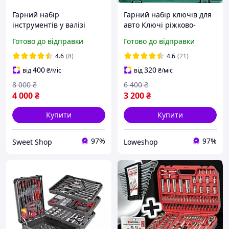
Гарний набір
Гарний набір ключів для
інструментів у валізі
авто Ключі ріжково-
Професійний набір
накидні Набори
Готово до відправки
Готово до відправки
Ключів для Авто в Кейсі
інструмента у валізі 216
Набори ручного
предметів
4.6
(8)
4.6
(21)
інструменту 399од
400
320
від
₴
/міс
від
₴
/міс
8 000
₴
6 400
₴
4 000
₴
3 200
₴
Купити
Купити
97%
97%
Sweet Shop
Loweshop