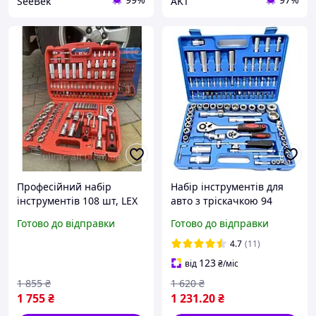
SeeBek
AKT
Професійний набір
Набір інструментів для
інструментів 108 шт, LEX
авто з тріскачкою 94
LX108 Якісний набір для
передм. W153-1, набір
Готово до відправки
Готово до відправки
автомобіля набір ключів
ключів, набір
для авто
інструментів для авто
4.7
(11)
123
від
₴
/міс
1 855
₴
1 620
₴
1 755
₴
1 231
.20
₴