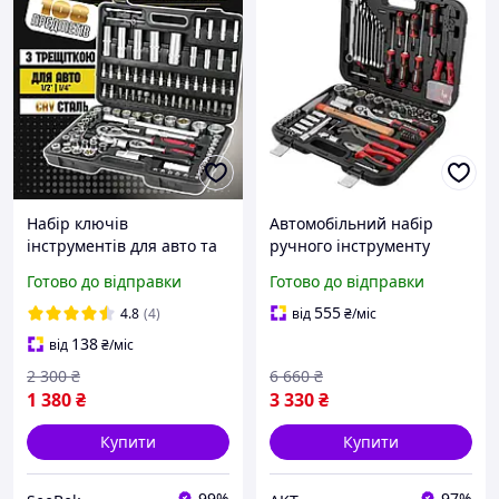
Набір ключів
Автомобільний набір
інструментів для авто та
ручного інструменту
дому в кейсі з тріскачкою
intertool у пластиковому
Готово до відправки
Готово до відправки
універсальний 108
кейсі 100 предметів,
предметів
Набір ключів для авто
555
4.8
(4)
від
₴
/міс
138
від
₴
/міс
2 300
₴
6 660
₴
1 380
₴
3 330
₴
Купити
Купити
99%
97%