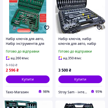
Набір ключів для авто,
Набір ключів, набір
Набір інструментів для
ключів для авто, набір
авто сто (94 од),
головок 114шт CrMo
Готово до відправки
Готово до відправки
Універсальні набори
SIGMA
інструментів, THO
260
350
від
₴
/міс
від
₴
/міс
5 192
₴
2 596
₴
3 500
₴
Купити
Купити
98%
95%
Тахо-Магазин
Stroy Sam - інтернет магазин інструментів