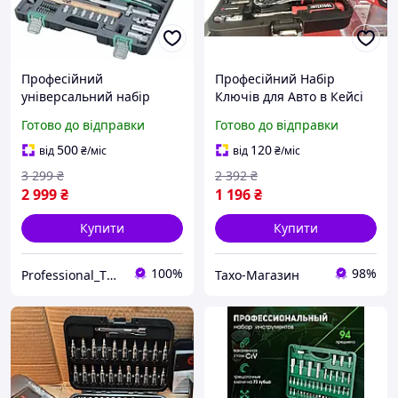
Професійний
Професійний Набір
універсальний набір
Ключів для Авто в Кейсі
ручного інструменту Stels
(46 од), Комплект
Готово до відправки
Готово до відправки
58 шт.,1/4", набір ключів
інструментів для сто, THO
для авто і дому (14113)
500
120
від
₴
/міс
від
₴
/міс
PPO26
3 299
₴
2 392
₴
2 999
₴
1 196
₴
Купити
Купити
100%
98%
Professional_TOOLS
Тахо-Магазин