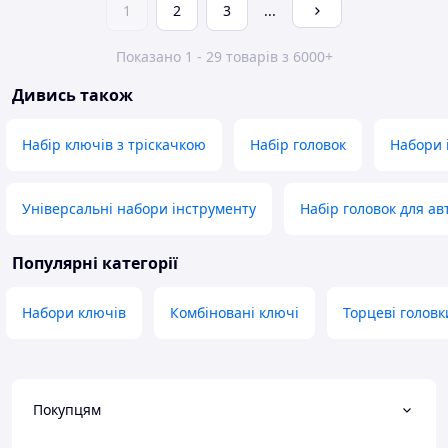
1
2
3
...
Показано 1 - 29 товарів з 6000+
Дивись також
Набір ключів з тріскачкою
Набір головок
Набори 
Універсальні набори інструменту
Набір головок для ав
Популярні категорії
Набори ключів
Комбіновані ключі
Торцеві головк
Покупцям