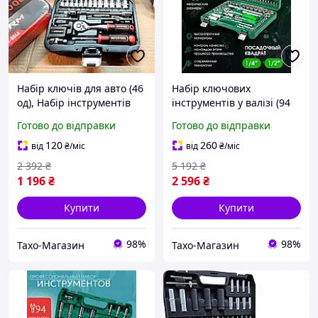
Набір ключів для авто (46
Набір ключових
од), Набір інструментів
інструментів у валізі (94
для автомобільного
од), Професійний Набір
Готово до відправки
Готово до відправки
ремонту з тріскачкою,
Ключів для Авто в Кейсі,
THO
THO
120
260
від
₴
/міс
від
₴
/міс
2 392
₴
5 192
₴
1 196
₴
2 596
₴
Купити
Купити
98%
98%
Тахо-Магазин
Тахо-Магазин