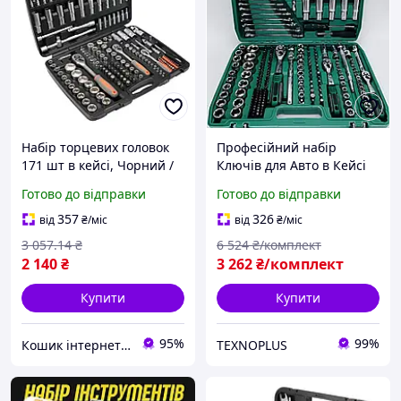
Набір торцевих головок
Професійний набір
171 шт в кейсі, Чорний /
Ключів для Авто в Кейсі
Набір інструментів /
Набір інструменту в кейсі
Готово до відправки
Готово до відправки
Набір ключів для авто /
Професійний набір
Набір головок
інструментів 216
357
326
від
₴
/міс
від
₴
/міс
предметів
3 057
.14
₴
6 524
₴/комплект
2 140
₴
3 262
₴/комплект
Купити
Купити
95%
99%
Кошик інтернет магазин
TEXNOPLUS