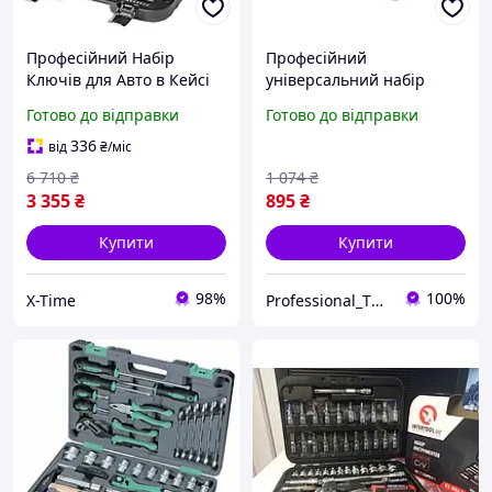
Професійний Набір
Професійний
Ключів для Авто в Кейсі
універсальний набір
(56 од), XTM
ручного інструменту Stels
Готово до відправки
Готово до відправки
29шт. посилений кейс,
набір ключів для авто і
336
від
₴
/міс
дому 14100 PPO26
6 710
₴
1 074
₴
3 355
₴
895
₴
Купити
Купити
98%
100%
X-Time
Professional_TOOLS