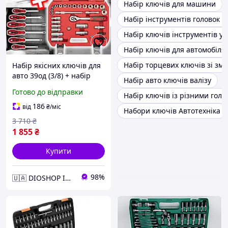
Набір ключів для машини
Набір інструментів головок к
Набір ключів інструментів у 
Набір ключів для автомобіля
Набір торцевих ключів зі зм
Набір якісних ключів для
авто 39од (3/8) + набір
Набір авто ключів валізу
ключів 12 шт. + набір
Готово до відправки
Набір ключів із різними гол
викруток 6 шт, DIO
186
від
₴
/міс
Набори ключів Автотехніка
3 710
₴
1 855
₴
Купити
98%
🇺🇦 DIOSHOP Інтернет-магазин