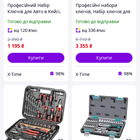
Професійний Набір
Професійні набори
Ключів для Авто в Кейсі,
ключів, Набір ключів для
Ремонтний набір
авто (56 од), Набір ключів
Готово до відправки
Готово до відправки
інструментів (46 од), XTM
для ремонту, XTM
120
336
від
₴
/міс
від
₴
/міс
2 390
₴
6 710
₴
1 195
₴
3 355
₴
Купити
Купити
98%
98%
X-Time
X-Time