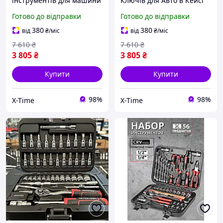
інструментів для машини
Ключів для Авто в Кейсі
(111 од), Великий набір
(111 од), Професійні ключі
Готово до відправки
Готово до відправки
ключів, Набір ключів для
для роботи з
авто, XTM
автомобілем, XTM
380
380
від
₴
/міс
від
₴
/міс
7 610
₴
7 610
₴
3 805
₴
3 805
₴
Купити
Купити
98%
98%
X-Time
X-Time