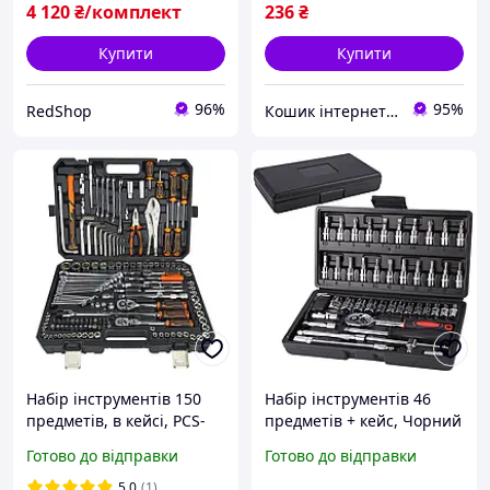
4 120
₴/комплект
236
₴
Купити
Купити
96%
95%
RedShop
Кошик інтернет магазин
Набір інструментів 150
Набір інструментів 46
предметів, в кейсі, PCS-
предметів + кейс, Чорний
150, Чорний / Набір
/ Набір ключів торцевих
Готово до відправки
Готово до відправки
торцевих головок / Набір
для авто / Ключі
ключів для авто
автомобільні
5.0
(1)