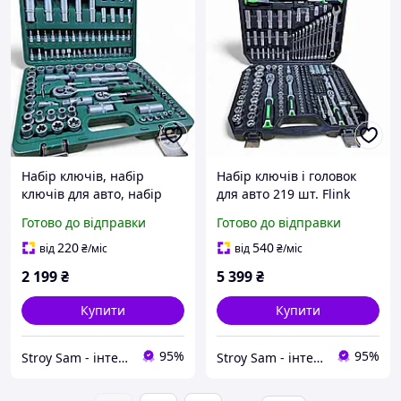
Набір ключів, набір
Набір ключів і головок
ключів для авто, набір
для авто 219 шт. Flink
головок 108 шт Sigma
Польща
Готово до відправки
Готово до відправки
Grad
220
540
від
₴
/міс
від
₴
/міс
2 199
₴
5 399
₴
Купити
Купити
95%
95%
Stroy Sam - інтернет магазин інструментів
Stroy Sam - інтернет магазин інструментів