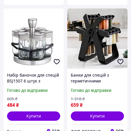
Набір баночок для спецій
Банки для спецій з
BSJ1507 6 штук з
герметичними
підставкою кухонний
кришками, Набір банок
Готово до відправки
Готово до відправки
органайзер для приправ
для спецій на кухню
buzyna
Прозорі баночки BW-24
605
₴
1 318
₴
484
₴
659
₴
Купити
Купити
91%
96%