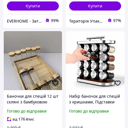
Купити
Купити
99%
97%
EVERHOME - Затишок для дому
Територія Упаковки
Баночки для спецій 12 шт
Набір баночок для спецій
скляні з бамбуковою
з кришками, Підставки
підставкою, набір з
для зберігання спецій
Готово до відправки
Готово до відправки
наклейками
Герметичні ємності FD-68
176
від
₴
/міс
1 305
₴
1 532
₴