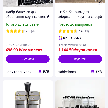
Набір баночок для
Набір баночок для
зберігання круп та спецій
зберігання круп та спецій
"стандартний"
50 предметів "Стандарт"
Готово до відправки
Готово до відправки
4.5
(4)
4.9
(13)
191
від
₴
/міс
798
₴/комплект
1 526
₴/упаковка
698
.99
₴/комплект
1 144
.50
₴/упаковка
Купити
Купити
97%
97%
Територія Упаковки
sobivdoma