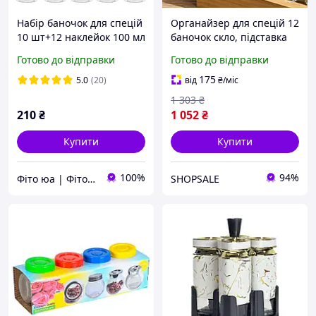
Набір баночок для спецій
Органайзер для спецій 12
10 шт+12 наклейок 100 мл
баночок скло, підставка
метелик чорна кришка
бамбук, кухонний набір
Готово до відправки
Готово до відправки
175
5.0
(20)
від
₴
/міс
1 303
₴
210
₴
1 052
₴
Купити
Купити
100%
94%
Фіто юа | Фітоаптека
SHOPSALE