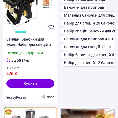
Баночки для приправ
Маленькі баночки для спецій
Набір для спецій 20 баночок
Набір спецій баночки для сп
Баночки для приправ 4 шт.
Стильні баночки для
кухні, Набір для спецій з
Баночки для спецій 12 шт.
герметичними кришками
Готово до відправки
Набір баночок для спецій 6 ш
Маленькі баночки спецій
KB-28
58
від
₴
/міс
Набір для спецій 12 баночок
1 152
₴
576
₴
Купити
89%
YeasyPeazy