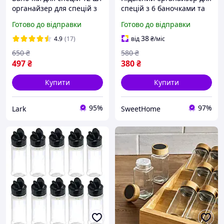
органайзер для спецій з
спецій з 6 баночками та
підставкою органайзери
кріпленням без
Готово до відправки
Готово до відправки
набір контейнерів для
свердління
приправ
38
4.9
(17)
від
₴
/міс
650
₴
580
₴
497
₴
380
₴
Купити
Купити
95%
97%
Lark
SweetHome