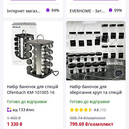
94%
99%
Інтернет магазин Slando
EVERHOME - Затишок для дому
Набір баночок для спецій
Набір баночок для
Ofenbach KM-101005 16
зберігання круп та спецій
ємностей на підставці
40 предметів "Базовий",
Готово до відправки
Готово до відправки
органайзер для кухні
організація простору на
кухні
133
від
₴
/міс
4.8
(10)
1 400
₴
908
.74
₴/комплект
1 330
₴
799
.69
₴/комплект