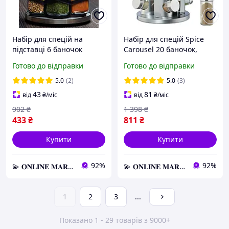
Набір для спецій на
Набір для спецій Spice
підставці 6 баночок
Carousel 20 баночок,
BSJ1507-1, Баночки для
Спецовниця, Карусель
Готово до відправки
Готово до відправки
спецій, Органайзер для
для спецій
спецій і приправ,
5.0
(2)
5.0
(3)
Органайзер для спецій і
43
81
від
₴
/міс
від
₴
/міс
902
₴
1 398
₴
433
₴
811
₴
Купити
Купити
92%
92%
💫 𝐎𝐍𝐋𝐈𝐍𝐄 𝐌𝐀𝐑𝐊𝐄𝐓 💫 – Актуальні товари за найвигіднішими цінами!
💫 𝐎𝐍𝐋𝐈𝐍𝐄 𝐌𝐀𝐑𝐊𝐄𝐓 💫 – Актуальні товари за найвигіднішими цінами!
1
2
3
...
Показано 1 - 29 товарів з 9000+