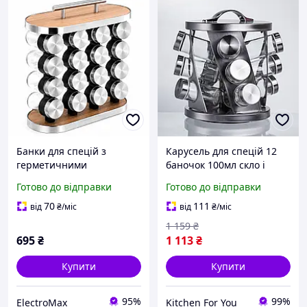
Банки для спецій з
Карусель для спецій 12
герметичними
баночок 100мл скло і
кришками, Кухонні
метал Хром, Набір для
Готово до відправки
Готово до відправки
баночки для спецій з
спецій з герметичними
підставкою GS-85
кришками
70
111
від
₴
/міс
від
₴
/міс
1 159
₴
695
₴
1 113
₴
Купити
Купити
95%
99%
ElectroMax
Kitchen For You