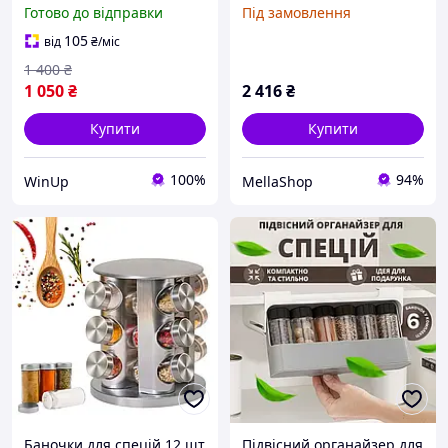
шт
етикетками, набір з 12
Готово до відправки
Під замовлення
міні-герметичних скляних
баночок для зберігання з
105
від
₴
/міс
кришкою
1 400
₴
1 050
₴
2 416
₴
Купити
Купити
100%
94%
WinUp
MellaShop
Баночки для спецій 12 шт
Підвісний органайзер для