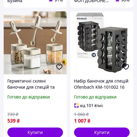
Бузина
ФОП ДОБРОНЕЦЬКА С.М.
Герметичні скляні
Набір баночок для спецій
баночки для спецій та
Ofenbach KM-101002 16
приправ з висувною
ємностей на підставці
Готово до відправки
Готово до відправки
ложкою набір із трьох
чорний органайзер
штук жовтого кольору для
101
від
₴
/міс
кухні
739
₴
1 060
₴
539
₴
1 007
₴
Купити
Купити