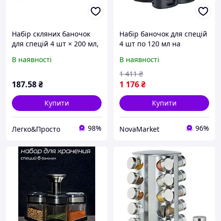
Набір скляних баночок
Набір баночок для спецій
для спецій 4 шт × 200 мл,
4 шт по 120 мл на
кухонні ємності для
каруселі - скло/пластик,
В наявності
В наявності
зберігання приправ,
герметичні кришки,
герметичні баночки для
підставка, розміри
1 411
₴
спецій (106288)
11.5х11.5х16 см.
187
.58
₴
1 176
₴
Купити
Купити
98%
96%
Легко&Просто
NovaMarket