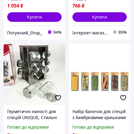
1 054
₴
766
₴
Купити
Купити
94%
89%
Потужний_Shop_
Інтернет-магазин 1001 Дрібниця
Герметичні ємності для
Набір баночок для спецій
спецій UNIQUE, Стильні
з бамбуковими кришками
баночки для кухні
і етикетками, 120 мл 6 шт
Готово до відправки
Готово до відправки
Компактний органайзер