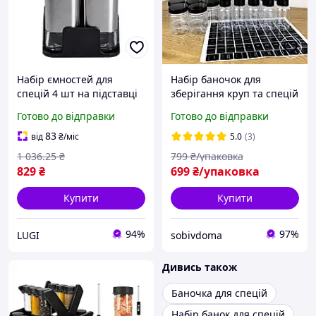
Набір ємностей для
Набір баночок для
спецій 4 шт на підставці
зберігання круп та спецій
120 мл сірий, баночки
"стандартний"
Готово до відправки
Готово до відправки
скляні герметичні
контейнери приправ
83
від
₴
/міс
5.0
(3)
кухня
1 036
.25
₴
799
₴/упаковка
829
₴
699
₴/упаковка
Купити
Купити
94%
97%
LUGI
sobivdoma
Дивись також
Баночка для спецій
Набір банок для спецій