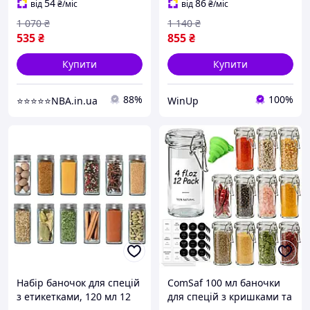
спецій DJ-20
54
86
від
₴
/міс
від
₴
/міс
1 070
₴
1 140
₴
535
₴
855
₴
Купити
Купити
88%
100%
⭐️⭐️⭐️⭐️⭐️NBA.in.ua
WinUp
Набір баночок для спецій
ComSaf 100 мл баночки
з етикетками, 120 мл 12
для спецій з кришками та