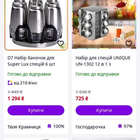
D7 Набір баночок для
Набір для спецій UNIQUE
Super Lux спецій 6 шт
UN-1302 12 в 1 з
карусель скляні
квадратною підставкою і
Готово до відправки
Готово до відправки
герметичні контейнери
герметичними
для кухні органайзер
баночками 150 мл
216
від
₴
/міс
MOD58L
1 449
₴
1 036
₴
1 294
₴
725
₴
Купити
Купити
100%
97%
Твоя Крамниця
Господарочка