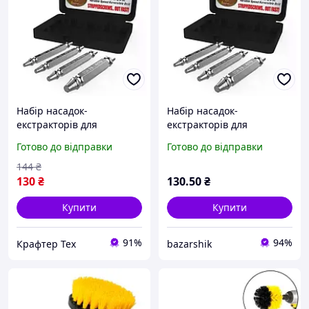
Набір насадок-
Набір насадок-
екстракторів для
екстракторів для
шуруповерта S2 Easy Out
шуруповерта S2 Easy Out
Готово до відправки
Готово до відправки
4 шт Свердла для
4 шт Свердла для
викручування
викручування
144
₴
пошкоджених болтів,
пошкоджених болтів,
130
₴
130
.50
₴
гайок і саморізів
гайок і саморізів
Купити
Купити
91%
94%
Крафтер Тех
bazarshik