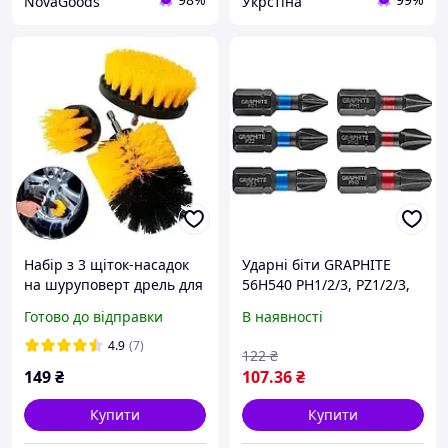
NovaGoods
Укрстіна
Набір з 3 щіток-насадок
Ударні біти GRAPHITE
на шуруповерт дрель для
56H540 PH1/2/3, PZ1/2/3,
чищення автомобіля,
25 мм, сталь S2, набір
Готово до відправки
В наявності
нейлон, розміри 10.3x8.3
насадок для шуруповерта
см, 10x4.6 см, 5x4.8 см
4.9
(7)
122
₴
149
₴
107
.36
₴
Купити
Купити