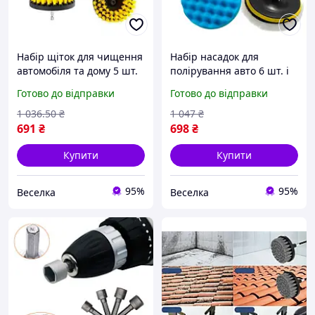
Набір щіток для чищення
Набір насадок для
автомобіля та дому 5 шт.
полірування авто 6 шт. і
насадки для шурупокрута
шліфувальний диск 15 см
Готово до відправки
Готово до відправки
та дриля універсальні
для дриля та
FLAME
шурупокрута FLAME
1 036
.50
₴
1 047
₴
691
₴
698
₴
Купити
Купити
95%
95%
Веселка
Веселка