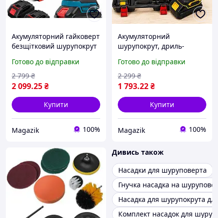
Акумуляторний гайковерт
Акумуляторний
безщітковий шурупокрут
шурупокрут, дриль-
із насадками, набір
шурупокрут, шурупокрут
Готово до відправки
Готово до відправки
інструментів шурупокрут
із насадками, набір
для дому X-674
інструментів, шурупокрут
2 799
₴
2 299
₴
для дому CB-3995 64V
2 099
.25
₴
1 793
.22
₴
Купити
Купити
100%
100%
Magazik
Magazik
Дивись також
Насадки для шуруповерта
Гнучка насадка на шурупове
Насадка для шурупокрута для
Комплект насадок для шуруп