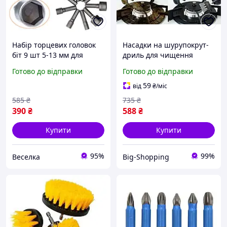
Набір торцевих головок
Насадки на шурупокрут-
біт 9 шт 5-13 мм для
дриль для чищення
шурупокрута
автомобіля Щітка насадка
Готово до відправки
Готово до відправки
універсальні насадки для
для хімчистки на
роботи з кріпленням
шурупокрут Насадки
59
від
₴
/міс
FLAME
набір для шурупокрута
585
₴
735
₴
390
₴
588
₴
Купити
Купити
95%
99%
Веселка
Big-Shopping