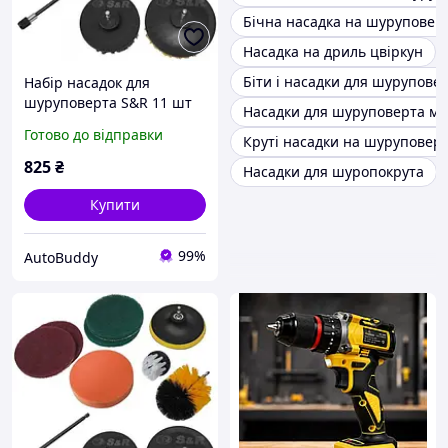
Бічна насадка на шуруповер
Насадка на дриль цвіркун
Біти і насадки для шурупове
Набір насадок для
шуруповерта S&R 11 шт
Насадки для шуруповерта ма
Готово до відправки
Круті насадки на шуруповер
825
₴
Насадки для шуропокрута
Купити
99%
AutoBuddy