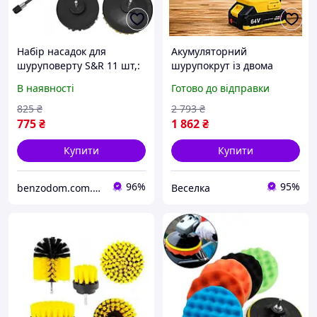
Набір насадок для
Акумуляторний
шуруповерту S&R 11 шт,:
шурупокрут із двома
4 щітки нейлонові, 5
батареями та набором
В наявності
Готово до відправки
шліфкругів 125мм,
насадок для ремонту та
подовжувач 150 мм,
збирання меблів FLAME
825
₴
2 793
₴
опорна тарілка 125 мм
775
₴
1 862
₴
Купити
Купити
96%
95%
benzodom.com.ua
Веселка