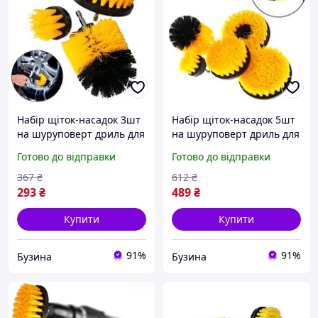
Набір щіток-насадок 3шт
Набір щіток-насадок 5шт
на шуруповерт дриль для
на шуруповерт дриль для
чищення автомобіля
чищення автомобіля
Готово до відправки
Готово до відправки
buzyna
buzyna
367
₴
612
₴
293
₴
489
₴
Купити
Купити
91%
91%
Бузина
Бузина