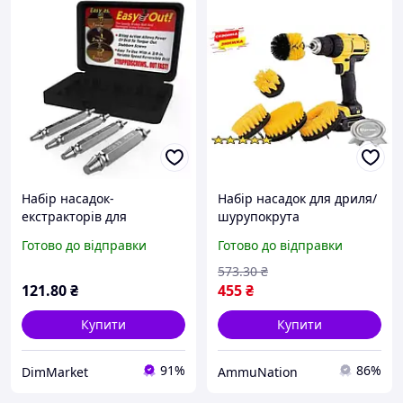
Набір насадок-
Набір насадок для дриля/
екстракторів для
шурупокрута
шуруповерта S2 Easy Out
AmmuNation щітки для
Готово до відправки
Готово до відправки
4 шт Свердла для
автомобіля та дому
викручування
573
.30
₴
пошкоджених болтів,
121
.80
₴
455
₴
гайок і саморізів
Купити
Купити
91%
86%
DimMarket
AmmuNation