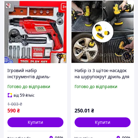
Ігровий набір
Набір із 3 щіток-насадок
інструментів дриль-
на шурупокрут дриль для
шурупокрут із насадками
чищення автомобіля
Готово до відправки
Готово до відправки
для навчання дітей 12 ел
GN-16469
59
від
₴
/міс
1 003
₴
590
₴
250
.01
₴
Купити
Купити
98%
99%