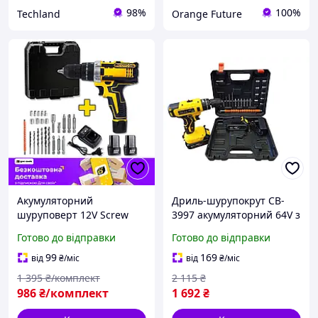
98%
100%
Techland
Orange Future
Акумуляторний
Дриль-шурупокрут CB-
шуруповерт 12V Screw
3997 акумуляторний 64V з
Driver Sets Yellow набір
2 акумуляторами та
Готово до відправки
Готово до відправки
насадок у кейсі для дому
набором насадок для
та роботи
дому та дачі
99
169
від
₴
/міс
від
₴
/міс
1 395
₴/комплект
2 115
₴
986
₴/комплект
1 692
₴