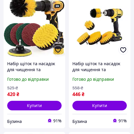
Набір щіток та насадок
Набір щіток та насадок
для чищення та
для чищення та
полірування з дрилем або
полірування з дрилем або
Готово до відправки
Готово до відправки
шуруповертом ds 012 8
шуруповертом ds 019 5
предметів buzyna
предметів buzyna
525
₴
558
₴
420
₴
446
₴
Купити
Купити
91%
91%
Бузина
Бузина