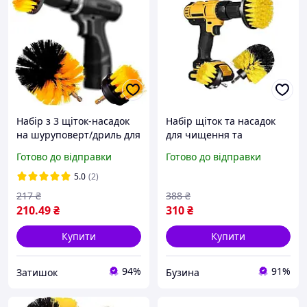
Набір з 3 щіток-насадок
Набір щіток та насадок
на шуруповерт/дриль для
для чищення та
чищення авто або
полірування з дрилем або
Готово до відправки
Готово до відправки
побутових цілей ЗТК
шуруповертом ds 01 3
предмета buzyna
5.0
(2)
217
₴
388
₴
210
.49
₴
310
₴
Купити
Купити
94%
91%
Затишок
Бузина