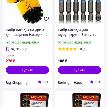
Набір насадок на дриль
Набір насадок для
для чищення Насадки на
шурупокрута, Викрутка
шурупокрут дриль для
Біта 6 шт.
Готово до відправки
Готово до відправки
чищення автомобіля
Насадки набір для
28
від
₴
/міс
5.0
(1)
шурупокрута
345
₴
276
₴
108
₴
Купити
Купити
99%
98%
Big-Shopping
Berlinger Haus