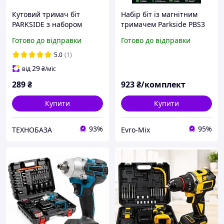
Кутовий тримач біт
Набір біт із магнітним
PARKSIDE з набором
тримачем Parkside PBS3
насадок, адаптер для
A2 (71 предмет)/Набір
Готово до відправки
Готово до відправки
шуруповерта 90°
насадок для шурупокрута
Німеччина
5.0
(1)
29
від
₴
/міс
289
₴
923
₴/комплект
Купити
Купити
93%
95%
ТЕХНОБАЗА
Evro-Mix