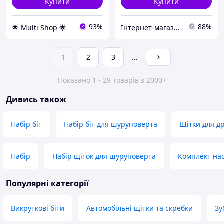
Купити
Купити
93%
88%
🌟 Multi Shop 🌟
Інтернет-магазин Min Price
1
2
3
...
Показано 1 - 29 товарів з 2000+
Дивись також
Набір біт
Набір біт для шуруповерта
Щітки для д
Набір
Набір щіток для шуруповерта
Комплект нас
Популярні категорії
Викруткові біти
Автомобільні щітки та скребки
Зу