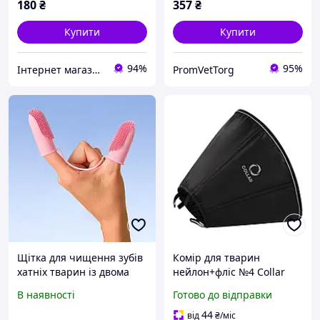
кішок на 360
180
₴
357
₴
Купити
Купити
94%
95%
Інтернет магазин Mobizoo
PromVetTorg
Щітка для чищення зубів
Комір для тварин
хатніх тварин із двома
нейлон+фліс №4 Collar
пальцями, м'яка штучна
Dog Extreme 38 х 44 х 20
В наявності
Готово до відправки
щітка
см (1505)
44
від
₴
/міс