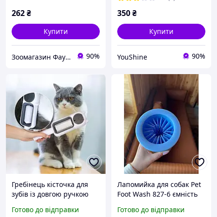
262
₴
350
₴
Купити
Купити
90%
90%
Зоомагазин Фауна
YouShine
Гребінець кісточка для
Лапомийка для собак Pet
зубів із довгою ручкою
Foot Wash 827-6 ємність
щітка для хатніх тварин
для миття лап хатніх
Готово до відправки
Готово до відправки
Pet brus LY-524 YU227
тварин YU227