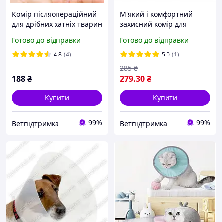
Комір післяопераційний
М'який і комфортний
для дрібних хатніх тварин
захисний комір для
хом'яки, щури, птахи XS
гризунів хом'яків
Готово до відправки
Готово до відправки
морських свинок
післяопераційний
4.8
(4)
5.0
(1)
285
₴
188
₴
279
.30
₴
Купити
Купити
99%
99%
Ветпідтримка
Ветпідтримка