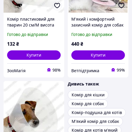
Комір пластиковий для
М'який і комфортний
тварин 20 см/М висота
захисний комір для собак
38-44 см
і котів післяопераційний
Готово до відправки
Готово до відправки
розмір M
132
₴
440
₴
Купити
Купити
98%
99%
ЗооМагія
Ветпідтримка
Дивись також
Комір для кішки
Комір для собак
Комір-подушка для котів
М'який комір для собак
Комір для котів м'який