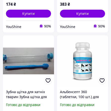
174
₴
383
₴
Купити
Купити
90%
90%
YouShine
YouShine
Зубна щітка для хатніх
Альбенсепт 360
тварин Зубна щітка для
(таблетки, 100 шт.) для
собак Зубна щітка для
всіх видів хатніх тварин
Готово до відправки
Готово до відправки
кішок Зубна щітка для