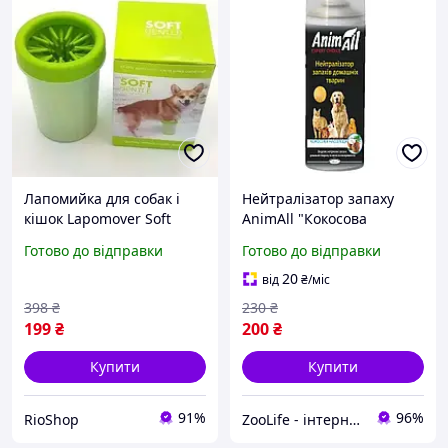
Лапомийка для собак і
Нейтралізатор запаху
кішок Lapomover Soft
AnimAll "Кокосова
Gentle bol велика
насолода" для хатніх
Готово до відправки
Готово до відправки
місткість для миття лап
тварин, 500 мл
хатніх тварин cde
20
від
₴
/міс
398
₴
230
₴
199
₴
200
₴
Купити
Купити
91%
96%
RioShop
ZooLife - інтернет-магазин товарів для тварин