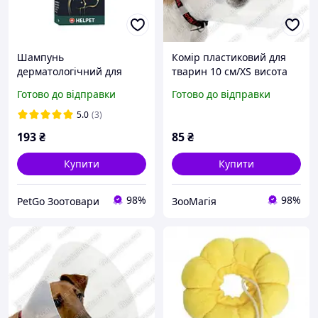
Шампунь
Комір пластиковий для
дерматологічний для
тварин 10 см/XS висота
хатніх тварин Pro Derma
22-25 см
Готово до відправки
Готово до відправки
(Про Дерма) 200 мл
5.0
(3)
193
₴
85
₴
Купити
Купити
98%
98%
PetGo Зоотовари
ЗооМагія