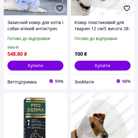
Захисний комір для котів і
Комір пластиковий для
собак м'який антистрес
тварин 12 см/S висота 28-
нашийник після операцій
33 см
Готово до відправки
Готово до відправки
і грумінгу S
560
₴
548
.80
₴
100
₴
Купити
Купити
99%
98%
Ветпідтримка
ЗооМагія