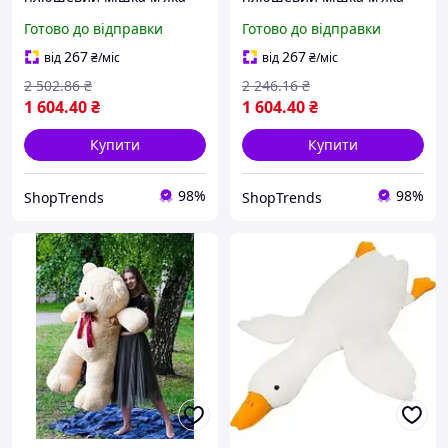
іграшка Рафаель 160 см
іграшка Рафаель 160 см
Готово до відправки
Готово до відправки
Білий
Бежевий
267
267
від
₴
/міс
від
₴
/міс
2 502
.86
₴
2 246
.16
₴
1 604
.40
₴
1 604
.40
₴
Купити
Купити
98%
98%
ShopTrends
ShopTrends