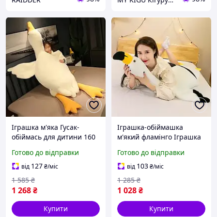
Іграшка м'яка Гусак-
Іграшка-обіймашка
обіймась для дитини 160
м'який фламінго Іграшка
см М'яка іграшка
м'яка фламінго-обіймая
Готово до відправки
Готово до відправки
подушка гусак-обіймая в
якісна 160 см Довгий
подарунок Гусак-
Фламінго
127
103
від
₴
/міс
від
₴
/міс
обіймашка
1 585
₴
1 285
₴
1 268
₴
1 028
₴
Купити
Купити