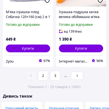
М'яка іграшка-плед
Іграшка подушка качка
Собачка 120×160 (см) 2 в 1
велика обіймашка м'яка
Сірий Colorful Home 5616-
(160 см) krd0254
Готово до відправки
Готово до відправки
68G
139
від
₴
/міс
449
₴
1 390
₴
Купити
Купити
97%
96%
2you
Інтернет-магазин одягу та іграшок Modina
1
2
3
...
Показано 1 - 29 товарів з 1000+
Дивись також
Плюшевий ведмідь
Подушки-іграшки
Дитячі ігр