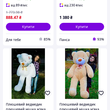
для сну та відпочинку,
обійматься для дітей
подушка арт. 841029
(l_12519)
89
230
від
₴
/міс
від
₴
/міс
1 773
.98
₴
888
.47
₴
1 380
₴
Купити
Купити
85%
93%
Для тебе
Панса
Плюшевий ведмедик
Плюшевий ведмедик
плюшевий мішка м'яка
плюшевий мішка м'яка