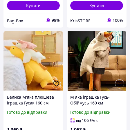
Купити
Купити
98%
100%
Bag-Box
KrisSTORE
Велика М'яка плюшева
М яка іграшка Гусь-
іграшка Гусак 160 см,
Обіймусь 160 см
оригінальна подушка
Готово до відправки
Готово до відправки
обіймашка, Гусак Довгий
160см Жовтий
106
від
₴
/міс
1 360
₴
1 063
₴