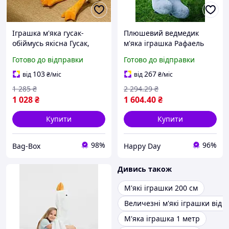
Іграшка м'яка гусак-
Плюшевий ведмедик
обіймусь якісна Гусак,
м'яка іграшка Рафаель
обіймусь велика м'яка
160 см Сірий
Готово до відправки
Готово до відправки
іграшка 160 см Іграшка
Гусак-обіймусь
103
267
від
₴
/міс
від
₴
/міс
1 285
₴
2 294
.29
₴
1 028
₴
1 604
.40
₴
Купити
Купити
98%
96%
Bag-Box
Happy Day
Дивись також
М'які іграшки 200 см
Величезні м'які іграшки від 2
М'яка іграшка 1 метр