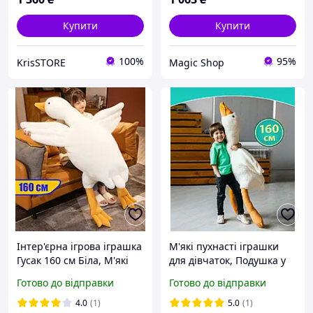
Купити
Купити
100%
95%
KrisSTORE
Magiс Shop
Інтер'єрна ігрова іграшка
М'які пухнасті іграшки
Гусак 160 см Біла, М'які
для дівчаток, Подушка у
іграшки икеа, М'які
вигляді м'якої іграшки
Готово до відправки
Готово до відправки
іграшки для хлопчиків
Гусак 160 см Біла
4.0
(1)
5.0
(1)