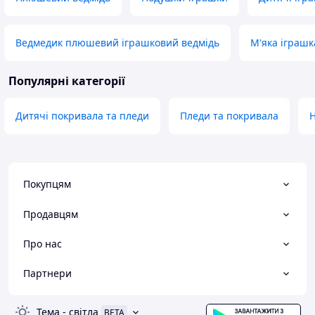
Ведмедик плюшевий іграшковий ведмідь
М'яка іграшк
Популярні категорії
Дитячі покривала та пледи
Пледи та покривала
Н
Покупцям
Продавцям
Про нас
Партнери
Тема
-
світла
BETA