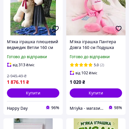
М'яка іграшка плюшевий
М'яка іграшка Пантера
ведмедик Ветли 160 см
Довга 160 см Подушка
Бежевий
Обіймашка Рожева
Готово до відправки
Готово до відправки
313
від
₴
/міс
5.0
(2)
102
від
₴
/міс
2 945
.49
₴
1 876
.11
₴
1 020
₴
Купити
Купити
96%
98%
Happy Day
Mriyka - магазин товарів для дому та подарунків