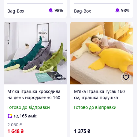
98%
98%
Bag-Box
Bag-Box
М'яка іграшка крокодила
М'яка Іграшка Гусак 160
на день народження 160
см, іграшка подушка
см Іграшка для сну
антистрес, жовтий Гусак,
Готово до відправки
Готово до відправки
крокодила Крокодил різні
іграшка-подушка
кольори Подушка
165
від
₴
/міс
крокодила
2 060
₴
1 648
₴
1 375
₴