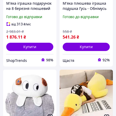
М'яка іграшка подарунок
М'яка плюшева іграшка
на 8 березня плюшевий
подушка Гусь - Обнімусь
ведмедик плюшевий
160 см, білий обіймашка
Готово до відправки
Готово до відправки
мішка Вєтлі 160 см
ДТ
Бежевий
313
від
₴
/міс
2 983
.01
₴
558
₴
1 876
.11
₴
541
.26
₴
Купити
Купити
98%
92%
ShopTrends
Щастя