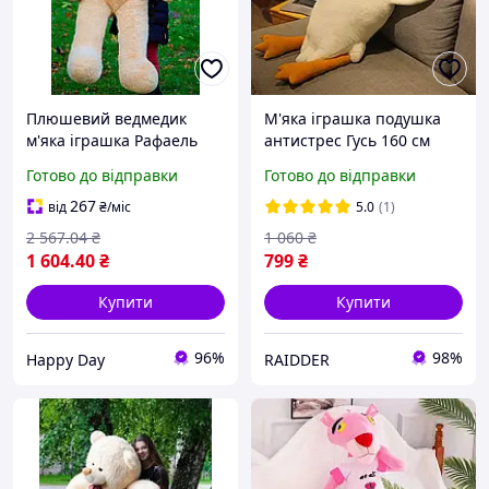
Плюшевий ведмедик
М'яка іграшка подушка
м'яка іграшка Рафаель
антистрес Гусь 160 см
160 см Бежевий
Біла, Гігантські м'які
Готово до відправки
Готово до відправки
іграшки, Подушка у
вигляді м'якої іграшки
267
від
₴
/міс
5.0
(1)
2 567
.04
₴
1 060
₴
1 604
.40
₴
799
₴
Купити
Купити
96%
98%
Happy Day
RAIDDER