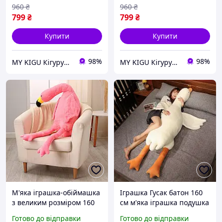
960
₴
960
₴
799
₴
799
₴
Купити
Купити
98%
98%
MY KIGU Кігурумі для вієї родини!
MY KIGU Кігурумі для вієї родини!
М'яка іграшка-обіймашка
Іграшка Гусак батон 160
з великим розміром 160
см м'яка іграшка подушка
см, плюшевий фламінго
(кот батон), гусака
Готово до відправки
Готово до відправки