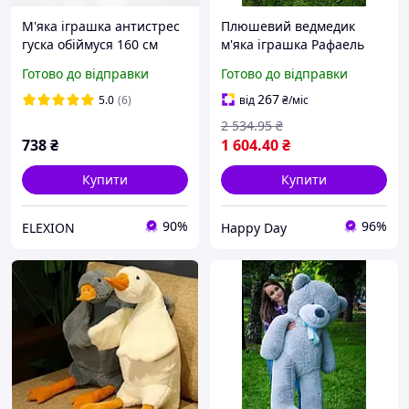
М'яка іграшка антистрес
Плюшевий ведмедик
гуска обіймуся 160 см
м'яка іграшка Рафаель
EL0227
160 см Білий
Готово до відправки
Готово до відправки
267
5.0
(6)
від
₴
/міс
2 534
.95
₴
738
₴
1 604
.40
₴
Купити
Купити
90%
96%
ELEXION
Happy Day