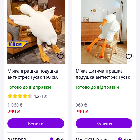
М'яка іграшка подушка
М'яка дитяча іграшка
антистрес Гусак 160 см,
подушка антистрес Гусак
М'які іграшки для сну
160 см Біла, Гігантські
Готово до відправки
Готово до відправки
м'які іграшки обіймашки
4.6
(10)
1 060
₴
960
₴
799
₴
799
₴
Купити
Купити
98%
98%
RAIDDER
MY KIGU Кігурумі для вієї родини!