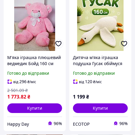
М'яка іграшка плюшевий
Дитяча м'яка іграшка
ведмедик Бойд 160 см
подушка Гусак обіймуся
Рожевий
160 см біла плюшева
Готово до відправки
Готово до відправки
подушка обіймашка-
антистрес для дітей
296
120
від
₴
/міс
від
₴
/міс
удома декору
2 501
.09
₴
1 773
.82
₴
1 199
₴
Купити
Купити
96%
96%
Happy Day
ECOTOP