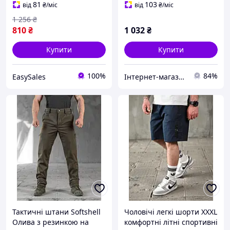
з еластичним поясом
з еластичним поясом
81
103
від
₴
/міс
від
₴
/міс
1 256
₴
810
₴
1 032
₴
Купити
Купити
100%
84%
EasySales
Інтернет-магазин MEGA TOOLS
Тактичні штани Softshell
Чоловічі легкі шорти XXXL
Олива з резинкою на
комфортні літні спортивні