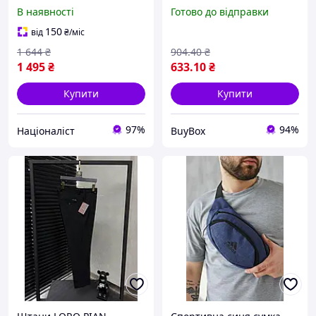
поясі та кишенями для
шорти для активного
В наявності
Готово до відправки
активного відпочинку L
відпочинку з
[n-5082]
регульованим поясом
150
від
₴
/міс
1 644
₴
904
.40
₴
1 495
₴
633
.10
₴
Купити
Купити
97%
94%
Націоналіст
BuyBox