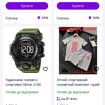
Купити
Купити
94%
94%
Гілочка
Гілочка
Годинники чоловічі
Літній спортивний
спортивні Skmei 2140
чоловічий комплект сірий
зелені електронні для бігу
для активного відпочинку
Готово до відправки
Готово до відправки
та активного відпочинку
і прогулянок з
водонепроникн VE-33
еластичним поясом
81
від
₴
/міс