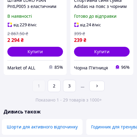
Штани LORO PIAN
Спортивна синя сумка
PntLP005 з еластичним
Adidas на пояс з чорним
поясом для активного
логотипом, надійний
В наявності
Готово до відправки
відпочинку стильні та
матеріал чоловіча
зручні чоловічі
бананка для активного
229
24
від
₴
/міс
від
₴
/міс
відпочинку
2 867
.50
₴
399
₴
2 294
₴
239
₴
Купити
Купити
85%
96%
Market of ALL
Чорна П'ятниця
1
2
3
...
Показано 1 - 29 товарів з 1000+
Дивись також
Шорти для активного відпочинку
Годинник для тренув