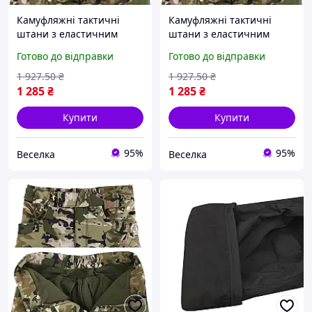
Камуфляжні тактичні
Камуфляжні тактичні
штани з еластичним
штани з еластичним
поясом для активного
поясом для активного
Готово до відправки
Готово до відправки
відпочинку та роботи з
відпочинку та роботи XXL
міцного матеріалу FLAME
FLAME
1 927
.50
₴
1 927
.50
₴
1 285
₴
1 285
₴
Купити
Купити
95%
95%
Веселка
Веселка