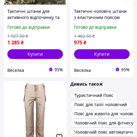
Тактичні штани для
Тактичні чоловічі штани
активного відпочинку та
з еластичним поясом
роботи з еластичним
кишенями для активного
Готово до відправки
Готово до відправки
поясом і міцними
відпочинку та
кишенями XXXL FLAME
повсякденного носіння
1 927
.50
₴
1 462
.50
₴
FLAME
1 285
₴
975
₴
Купити
Купити
95%
95%
Веселка
Веселка
Дивись також
Туристичний Пояс
Пояс для талії чоловічий
Пояс для живота для чоловікі
Чоловічий пояс для фітнесу
Чоловічий пояс автоматичн