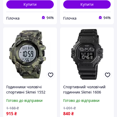
Купити
Купити
94%
94%
Гілочка
Гілочка
Годинники чоловічі
Спортивний чоловічий
спортивні Skmei 1552
годинник Skmei 1606
цифрові для активного
чорний електронний для
Готово до відправки
Готово до відправки
відпочинку та спорту
активного відпочинку та
камуфляжні зелені VE-33
занять спортом в VE-33
1 188
₴
1 091
₴
915
₴
840
₴