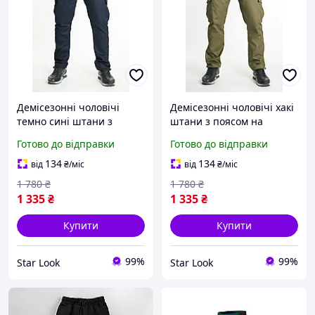
Демісезонні чоловічі
Демісезонні чоловічі хакі
темно сині штани з
штани з поясом на
поясом на резинці
резинці манжетами і
Готово до відправки
Готово до відправки
манжетами і глибокими
глибокими кишенями для
кишенями для активного
активного відпочинку
134
134
від
₴
/міс
від
₴
/міс
відпочинку
1 780
₴
1 780
₴
1 335
₴
1 335
₴
Купити
Купити
99%
99%
Star Look
Star Look