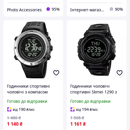
95%
90%
Photo Accessories
Інтернет-магазин Look 100 Clothes
Годинники спортивні
Годинники чоловічі
чоловічі з компасом
спортивні Skmei 1290 з
Skmei 2096 чорні
компасом чорні для
Готово до відправки
Готово до відправки
електронні для туризму
активного відпочинку та
та активного відпочинку
спорту водонепроник VE-
190
194
від
₴
/міс
від
₴
/міс
VE-33
33
1 480
₴
1 508
₴
1 140
₴
1 161
₴