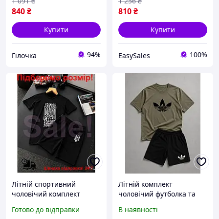
1 091
₴
1 256
₴
840
₴
810
₴
Купити
Купити
94%
100%
Гілочка
EasySales
Літній спортивний
Літній комплект
чоловічий комплект
чоловічий футболка та
чорний для активного
шорти хакі 46-54
Готово до відправки
В наявності
відпочинку та прогулянок
арт.01083 для відпочинку