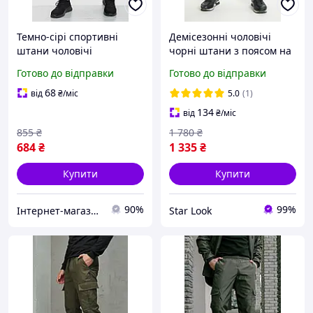
Темно-сірі спортивні
Демісезонні чоловічі
штани чоловічі
чорні штани з поясом на
244R41622 для активного
резинці манжетами і
Готово до відправки
Готово до відправки
відпочинку з комфортною
глибокими кишенями для
посадкою та високим
активного відпочинку
68
від
₴
/міс
5.0
(1)
поясом
134
від
₴
/міс
855
₴
1 780
₴
684
₴
1 335
₴
Купити
Купити
90%
99%
Інтернет-магазин Look 100 Clothes
Star Look