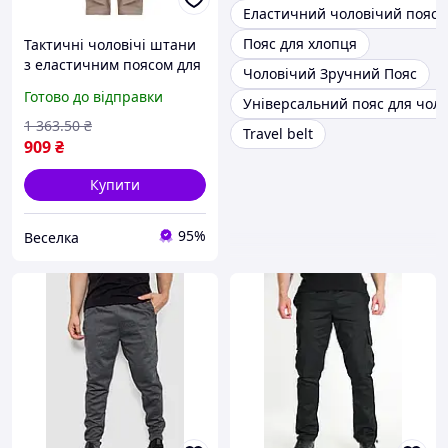
Еластичний чоловічий пояс
Пояс для хлопця
Тактичні чоловічі штани
з еластичним поясом для
Чоловічий Зручний Пояс
активного відпочинку та
Готово до відправки
Універсальний пояс для чоло
повсякденного носіння
FLAME
1 363
.50
₴
Travel belt
909
₴
Купити
95%
Веселка