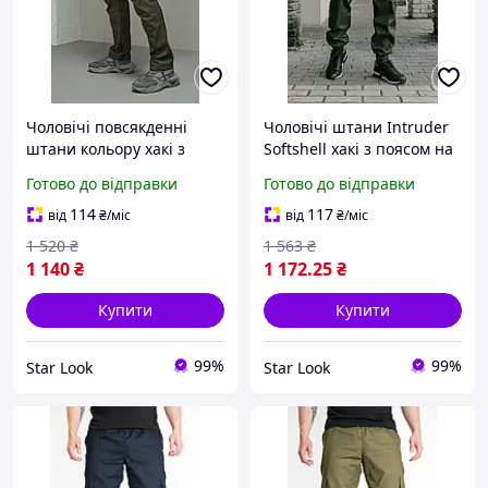
Чоловічі повсякденні
Чоловічі штани Intruder
штани кольору хакі з
Softshell хакі з поясом на
поясом на гумці та
гумці
Готово до відправки
Готово до відправки
багатофункціональними
багатофункціональними
кишенями для активного
кишенями і манжетами
114
117
від
₴
/міс
від
₴
/міс
відпочинку
для активного відпочинку
1 520
₴
1 563
₴
1 140
₴
1 172
.25
₴
Купити
Купити
99%
99%
Star Look
Star Look