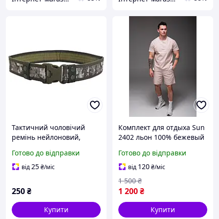
Тактичний чоловічий
Комплект для отдыха Sun
ремінь нейлоновий,
2402 льон 100% бежевый
камуфляжний, широкий,
футболка и шорты с
Готово до відправки
Готово до відправки
з міцною пряжкою, для
карманами и резинкой на
роботи, туризму та
поясе
25
120
від
₴
/міс
від
₴
/міс
активного відпочинку
1 500
₴
250
₴
1 200
₴
Купити
Купити