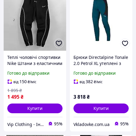
Теплі чоловічі спортивки
Брюки Directalpine Tonale
Nike Штани з еластичним
2.0 Petrol XL утеплені з
поясом і кишенями Найк,
еластичним поясом вага
Готово до відправки
Готово до відправки
Брюки чорного кольору
275 г для активного
для активного відпочинку
зимового відпочинку
150
382
від
₴
/міс
від
₴
/міс
взимку
1 895
₴
1 495
₴
3 818
₴
Купити
Купити
95%
95%
Vip Clothing - Інтернет магазин брендового одягу
Vkladovke.com.ua