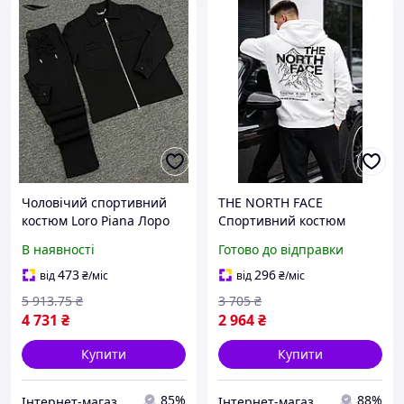
Чоловічий спортивний
THE NORTH FACE
костюм Loro Piana Лоро
Спортивний костюм
Піана новий із флісу для
чоловічий з еластичним
В наявності
Готово до відправки
тренувань та активного
поясом і
відпочинку XXL (плечі
повітропроникними
473
296
від
₴
/міс
від
₴
/міс
52см/груди 61см/рукав
матеріалами для
5 913
.75
₴
3 705
₴
68см/спина 79см пояс
активного відпочинку
4 731
₴
2 964
₴
41см/бедра 59см/довжина
109см)
Купити
Купити
85%
88%
Інтернет-магазин SALE TOOLS
Інтернет-магазин Min Price