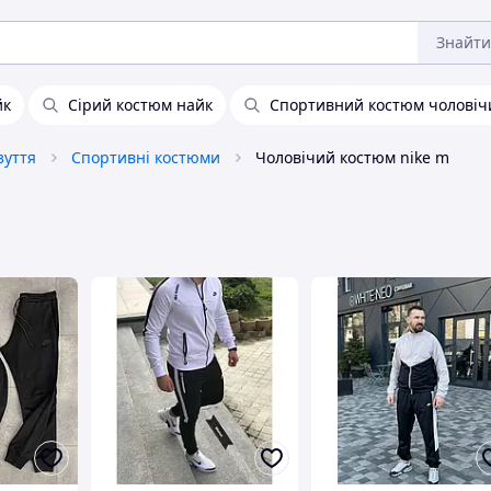
Знайти
йк
Сірий костюм найк
Спортивний костюм чоловічи
зуття
Спортивні костюми
Чоловічий костюм nike m