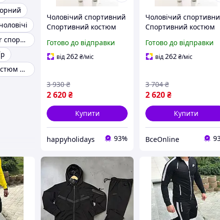
чорний
Чоловічий спортивний
Чоловічий спортивн
чоловічі
Спортивний костюм
Спортивний костюм
Nike M
Nike M
Nike sportswear спортивний костюм
Готово до відправки
Готово до відправки
їр
262
262
від
₴
/міс
від
₴
/міс
Спортивний костюм найк аір
3 930
₴
3 704
₴
2 620
₴
2 620
₴
Купити
Купити
93%
9
happyholidays
ВсеOnline