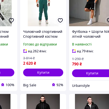
остюм
Чоловічий спортивний
Футболка + Шорти Ni
няний
Спортивний костюм
літній чоловічий
остюм
Nike M
спортивний костюм,
равки
Готово до відправки
В наявності
й
Найк комплект
остюм
чоловічий M
262
79
від
₴
/міс
від
₴
/міс
3 814
₴
1 290
₴
2 620
₴
790
₴
и
Купити
Купити
100%
92%
Big Sale
Urbanstyle