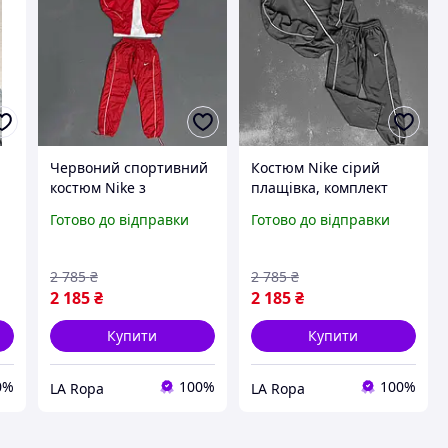
Червоний спортивний
Костюм Nike сірий
костюм Nike з
плащівка, комплект
плащівки, чоловічий
Найк із вітровкою та
Готово до відправки
Готово до відправки
комплект Найк на
штанами, сірий
блискавці, вітровка зі
спортивний костюм
штанами плащіка
чоловічий із плащівки
2 785
₴
2 785
₴
2 185
₴
2 185
₴
Купити
Купити
0%
100%
100%
LA Ropa
LA Ropa