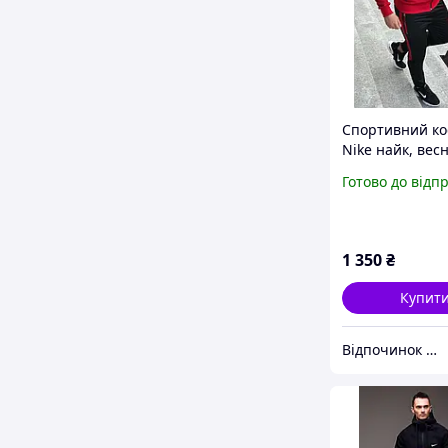
Спортивний к
Nike найк, вес
спортивний к
Готово до відп
найк, чоловічи
спортивний к
1 350
₴
Купит
Відпочинок та рибалка