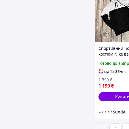
Спортивний чо
костюм Nike ве
осінь демісезо
Готово до відп
повсякденний 
дайвінгу з ка
120
від
₴
/міс
Туреччина. Жи
1 599
₴
1 199
₴
Купит
⭐⭐⭐⭐⭐Sunday Market - взуття та одяг на ваш смак
1
2