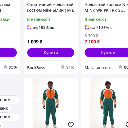
остюм
Спортивний чоловічий
Чоловічий костюм Ni
e
костюм Nike Білий ( M L
M NK WR PK TRK SUIT 
ний
)
IF1623-011
равки
В наявності
В наявності
и весна
ий найк
183
710
від
₴
/міс
від
₴
/міс
8 300
₴
1 099
₴
7 100
₴
и
Купити
Купити
95%
91%
8
BookBoss
Магазин спортивного взуття та одягу
Спортивний костюм чоловічий найк
найк
Спортивний костюм чоловічий nike air
м