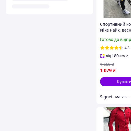
Спортивний к
Nike найк, вес
спортивний к
Готово до відп
найк, чоловічи
спортивний к
4.3
180
від
₴
/міс
1 660
₴
1 079
₴
Купит
Signet -магазин для всієї родини