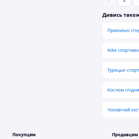
Дивись тако
Прикольні спо
Nike спортивн
Турецькі спор
Костюм спідни
Чоловічий кос
Покупцям
Продавцям