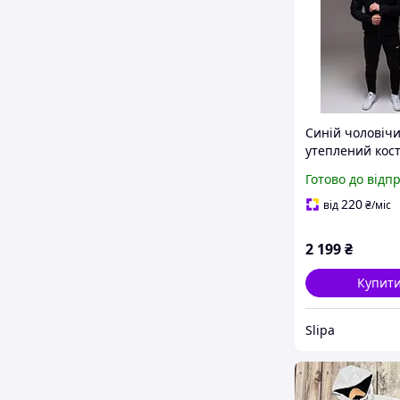
Синій чоловіч
утеплений кос
з капюшоном 
Готово до відп
на манжеті
220
від
₴
/міс
2 199
₴
Купит
Slipa