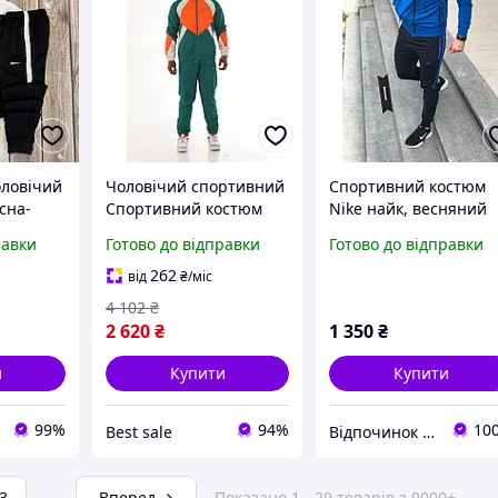
ловічий
Чоловічий спортивний
Спортивний костюм
сна-
Спортивний костюм
Nike найк, весняний
нний
Nike M
спортивний костюм
равки
Готово до відправки
Готово до відправки
з
найк, чоловічий
пюшоном
спортивний костюм
262
від
₴
/міс
ве фото
4 102
₴
2 620
₴
1 350
₴
и
Купити
Купити
99%
94%
10
Best sale
Відпочинок та рибалка
3
...
Вперед
Показано 1 - 29 товарів з 9000+