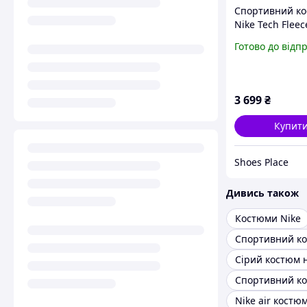
Спортивний к
Nike Tech Fleec
чоловічий чор
Готово до відп
кофта та штан
осінь брендов
теч фліс
3 699
₴
Купит
Shoes Place
Дивись також
Костюми Nike
Сірий костюм 
Nike air костю