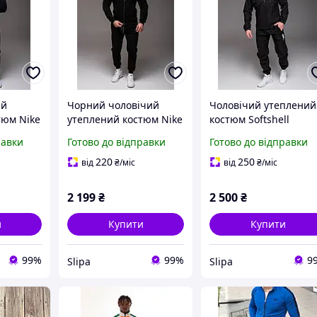
ий
Чорний чоловічий
Чоловічий утеплений
тюм Nike
утеплений костюм Nike
костюм Softshell
штани
з капюшоном штани
чорний Nike
равки
Готово до відправки
Готово до відправки
на манжеті
220
250
від
₴
/міс
від
₴
/міс
2 199
₴
2 500
₴
и
Купити
Купити
99%
99%
9
Slipa
Slipa