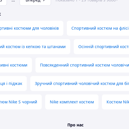
ж
ртивні костюми для чоловіків
Спортивний костюм на фліс
ий костюм із кепкою та штанами
Осінній спортивний кос
тивні костюми
Повсякденний спортивний костюм чоловіч
ця і піджак
Зручний спортивний чоловічий костюм для бі
тюм Nike S чорний
Nike комплект костюм
Костюм Nik
Про нас