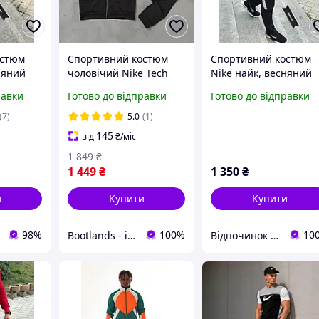
остюм
Спортивний костюм
Спортивний костюм
няний
чоловічий Nike Tech
Nike найк, весняний
остюм
Найк теч весняний
спортивний костюм
равки
Готово до відправки
Готово до відправки
й
весна-літо чорний.
найк, чоловічий
остюм
Живе фото
спортивний костюм
(7)
5.0
(1)
145
від
₴
/міс
1 849
₴
1 449
₴
1 350
₴
и
Купити
Купити
98%
100%
10
Bootlands - інтернет-магазин взуття та одягу
Відпочинок та рибалка