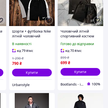
ke
Шорти + футболка Nike
Чоловічий літній
літній чоловічий
спортивний костюм
спортивний костюм,
Nike футболка шорти:
В наявності
Готово до відправки
Найк комплект
весна-літо. Брендовий
чоловічий M
комплект Найк Аір
79
70
від
₴
/міс
від
₴
/міс
двійка
899
₴
1 290
₴
699
₴
790
₴
Купити
Купити
100%
Bootlands - інтернет-магазин взуття та одягу
Urbanstyle