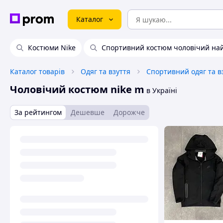
Каталог
Костюми Nike
Спортивний костюм чоловічий на
Каталог товарів
Одяг та взуття
Спортивний одяг та в
Чоловічий костюм nike m
в Україні
За рейтингом
Дешевше
Дорожче