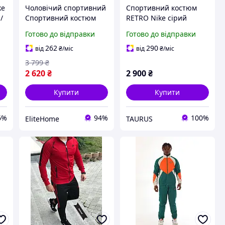
ke
Чоловічий спортивний
Спортивний костюм
/
Спортивний костюм
RETRO Nike сірий
Nike M
чоловічий плащівка
Готово до відправки
Готово до відправки
crash сітка вільний
крій
262
290
від
₴
/міс
від
₴
/міс
3 799
₴
2 620
₴
2 900
₴
Купити
Купити
6%
94%
100%
EliteHome
TAURUS