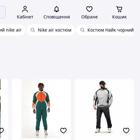
Кабінет
Сповіщення
Обране
Кошик
й nike air
Nike air костюм
Костюм Найк чорний