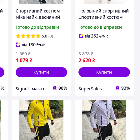
ий
Спортивний костюм
Чоловічий спортивний
Nike найк, весняний
Спортивний костюм
спортивний костюм
Nike M
Готово до відправки
Готово до відправки
найк, чоловічий
спортивний костюм
262
5.0
(3)
від
₴
/міс
180
від
₴
/міс
1 660
₴
3 878
₴
1 079
₴
2 620
₴
Купити
Купити
3%
98%
93%
Signet -магазин для всієї родини
SuperSales