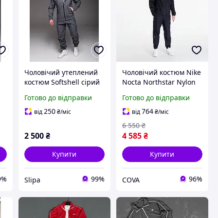
Чоловічий утеплений
Чоловічий костюм Nike
костюм Softshell сірий
Nocta Northstar Nylon
Nike
Tracksuit Спортивний
Готово до відправки
Готово до відправки
костюм для прогулянок
нейлон
250
764
від
₴
/міс
від
₴
/міс
6 550
₴
2 500
₴
4 585
₴
Купити
Купити
9%
99%
96%
Slipa
COVA