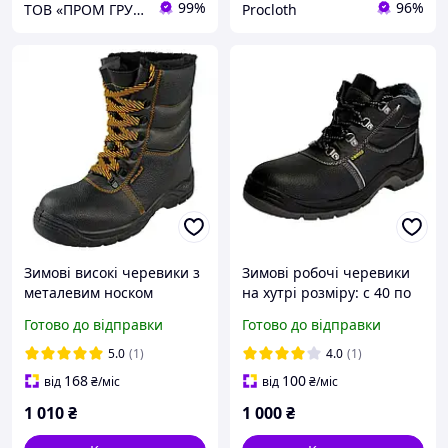
99%
96%
ТОВ «ПРОМ ГРУП»
Procloth
Зимові високі черевики з
Зимові робочі черевики
металевим носком
на хутрі розміру: с 40 по
BWPuOCB S1 Artmaster
47
Готово до відправки
Готово до відправки
Польша, чоловіче робоче
взуття
5.0
(1)
4.0
(1)
168
100
від
₴
/міс
від
₴
/міс
1 010
₴
1 000
₴