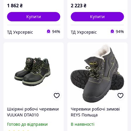
1 862
₴
2 223
₴
Купити
Купити
94%
94%
ТД Укрсервіс
ТД Укрсервіс
Шкіряні робочі черевики
Черевики робочі зимові
VULKAN DTA010
REYS Польща
Євростандарт
Готово до відправки
В наявності