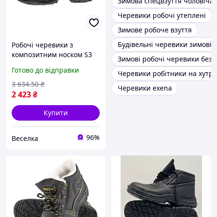
Зимова спецвзуття чоловіча
Черевики робочі утеплені
Зимове робоче взуття
Будівельні черевики зимові
Робочі черевики з
композитним носком S3
Зимові робочі черевики без 
SRC для будівельників із
Готово до відправки
Черевики робітники на хутрі
захистом від ударів і
антиковзною підошвою
3 634
.50
₴
Черевики exena
FLAME
2 423
₴
Купити
96%
Веселка