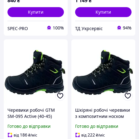
840
₴
1 149
₴
Купити
Купити
100%
94%
SPEC-PRO
ТД Укрсервіс
Черевики робочі GTM
Шкіряні робочі черевики
SM-095 Active (40-45)
з композитним носком
чорні
GTM SM-076 Active
Готово до відправки
Готово до відправки
Євростандарт
186
222
від
₴
/міс
від
₴
/міс