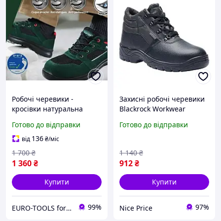
Робочі черевики -
Захисні робочі черевики
кросівки натуральна
Blackrock Workwear
шкіра PARKSIDE S3 р.46
Chukka чорні розмір 44
Готово до відправки
Готово до відправки
136
від
₴
/міс
1 700
₴
1 140
₴
1 360
₴
912
₴
Купити
Купити
99%
97%
EURO-TOOLS for HOME
Nice Price