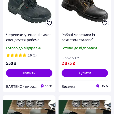
Черевики утеплені зимові
Робочі черевики із
спецвзуття робоче
захистом сталевої
шкарпетки для
Готово до відправки
Готово до відправки
професіоналів у
будівництві та
5.0
(2)
3 562
.50
₴
виробництві FLAME
550
₴
2 375
₴
Купити
Купити
99%
96%
ВАЛТЕКС - виробник спецвзуття та спецодягу
Веселка