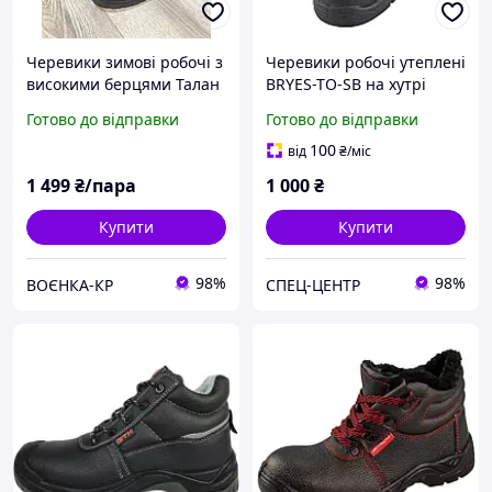
Черевики зимові робочі з
Черевики робочі утеплені
високими берцями Талан
BRYES-TO-SB на хутрі
зимові з мет.носком
Готово до відправки
Готово до відправки
100
від
₴
/міс
1 499
₴/пара
1 000
₴
Купити
Купити
98%
98%
ВОЄНКА-КР
СПЕЦ-ЦЕНТР