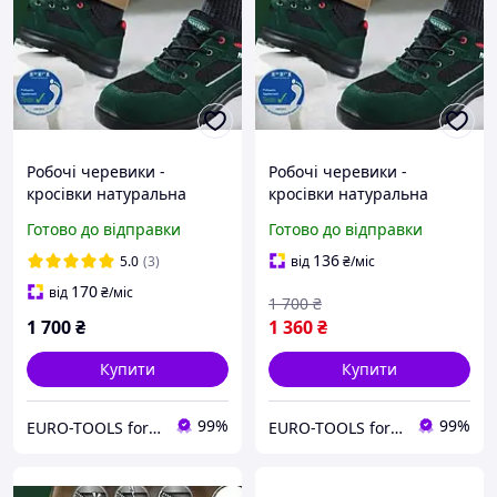
Робочі черевики -
Робочі черевики -
кросівки натуральна
кросівки натуральна
шкіра PARKSIDE S3 з
шкіра PARKSIDE S3 р.41
Готово до відправки
Готово до відправки
антипроколювальною PU-
підошвою р 45
136
5.0
(3)
від
₴
/міс
170
від
₴
/міс
1 700
₴
1 700
₴
1 360
₴
Купити
Купити
99%
99%
EURO-TOOLS for HOME
EURO-TOOLS for HOME