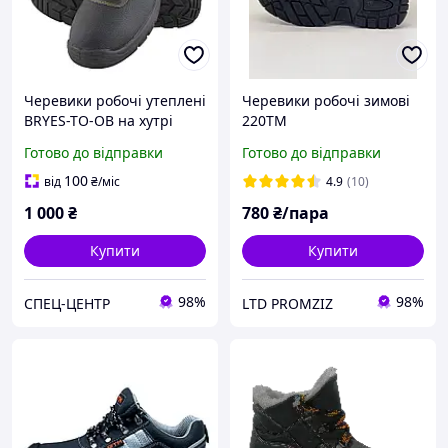
Черевики робочі утеплені
Черевики робочі зимові
BRYES-TO-OB на хутрі
220ТМ
зимові з мет.носком
Готово до відправки
Готово до відправки
100
від
₴
/міс
4.9
(10)
1 000
₴
780
₴/пара
Купити
Купити
98%
98%
СПЕЦ-ЦЕНТР
LTD PROMZIZ