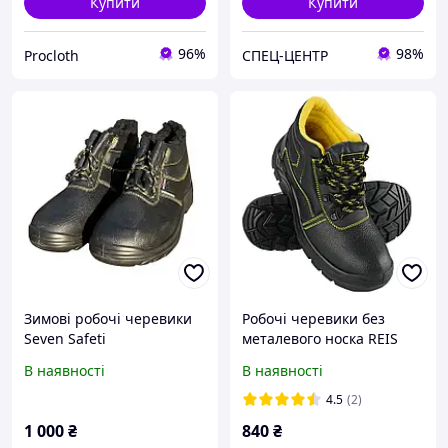
Купити
Купити
96%
98%
Procloth
СПЕЦ-ЦЕНТР
Зимові робочі черевики
Робочі черевики без
Seven Safeti
металевого носка REIS
захисні зимові утеплені
В наявності
В наявності
спеціальне взуття,
робоче взуття
4.5
(2)
1 000
₴
840
₴