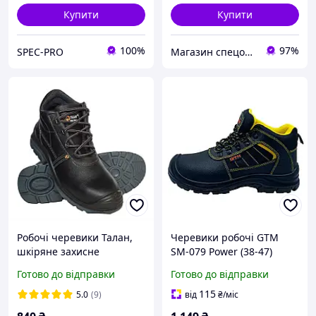
Купити
Купити
100%
97%
SPEC-PRO
Магазин спецодягу та спецвзуття "Nitrix"
Робочі черевики Талан,
Черевики робочі GTM
шкіряне захисне
SM-079 Power (38-47)
спецвзуття з посиленим
чорні
Готово до відправки
Готово до відправки
носком
115
5.0
(9)
від
₴
/міс