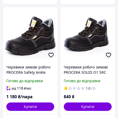
Черевики зимові робочі
Черевики робочі зимові
PROCERA Safety Ankle
PROCERA SOLID O1 SRC
Boots Winter Solid S1 SRC
(Німеччина), шкіряне
Готово до відправки
Готово до відправки
з металевим підноском
робоче взуття чоловіче
118
від
₴
/міс
1.0
(1)
1 180
₴/пара
840
₴
Купити
Купити