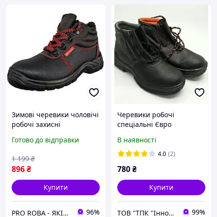
Зимові черевики чоловічі
Черевики робочі
робочі захисні
спеціальні Євро
ударостійкі з металевим
арт.220тм (мбс, зимові,
Готово до відправки
В наявності
підноском, спецвзуття
Україна)
шкіряне на хутрі
4.0
(2)
1 199
₴
утеплене, польша
896
₴
780
₴
Купити
Купити
96%
99%
PRO ROBA - ЯКІСНИЙ РОБОЧИЙ ОДЯГ І ВЗУТТЯ ЗАПОРУКА ВАШОГО КОМФОРТУ ТА БЕЗПЕКИ НА РОБОЧОМУ МІСЦІ
ТОВ "ТПК "Інноваційні Промислові Технології"