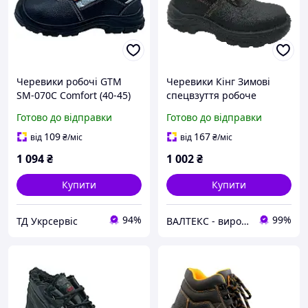
Черевики робочі GTM
Черевики Кінг Зимові
SM-070C Comfort (40-45)
спецвзуття робоче
чорні
Готово до відправки
Готово до відправки
109
167
від
₴
/міс
від
₴
/міс
1 094
₴
1 002
₴
Купити
Купити
94%
99%
ТД Укрсервіс
ВАЛТЕКС - виробник спецвзуття та спецодягу