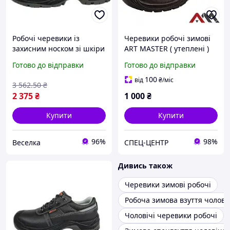
Робочі черевики із
Черевики робочі зимові
захисним носком зі шкіри
ART MASTER ( утеплені )
антиковзні
Готово до відправки
Готово до відправки
повітропроникні для
будівельників і механіків
100
від
₴
/міс
3 562
.50
₴
FLAME
2 375
₴
1 000
₴
Купити
Купити
96%
98%
Веселка
СПЕЦ-ЦЕНТР
Дивись також
Черевики зимові робочі
Робоча зимова взуття чолові
Чоловічі черевики робочі