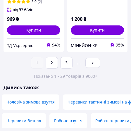
5.0
(2)
97
від
₴
/міс
969
₴
1 200
₴
Купити
Купити
94%
95%
ТД Укрсервіс
МІНЬЙОН-КР
1
2
3
...
Показано 1 - 29 товарів з 9000+
Дивись також
Чоловіча зимова взуття
Черевики тактичні зимові на ф
Черевики бежеві
Робоче взуття
Робочі черевики 