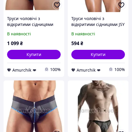
Труси чоловічі з
Труси чоловічі з
відкритими сідницями
відкритими сідницями JSY
Svenjoyment Underwear
9171T, червоні
В наявності
В наявності
2100177, чорні
1 099
₴
594
₴
Купити
Купити
100%
100%
💖 Amurchik 💋
💖 Amurchik 💋