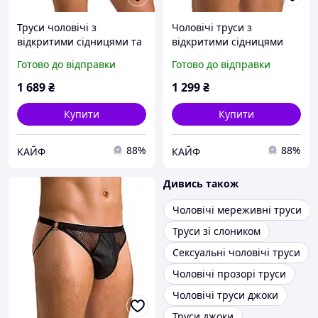
Труси чоловічі з
Чоловічі труси з
відкритими сідницями та
відкритими сідницями
з ланцюжком чорного
чорного кольору Passion
Готово до відправки
Готово до відправки
кольору Passion Slip Open
Slip Open Luke black 034
Tom black 030 розміри XXL
розміри L XL Кайф
1 689
₴
1 299
₴
XXXL Папайя
Купити
Купити
88%
88%
КАЙФ
КАЙФ
Дивись також
Чоловічі мереживні труси
Труси зі слоником
Сексуальні чоловічі труси
Чоловічі прозорі труси
Чоловічі труси джоки
Труси джоки