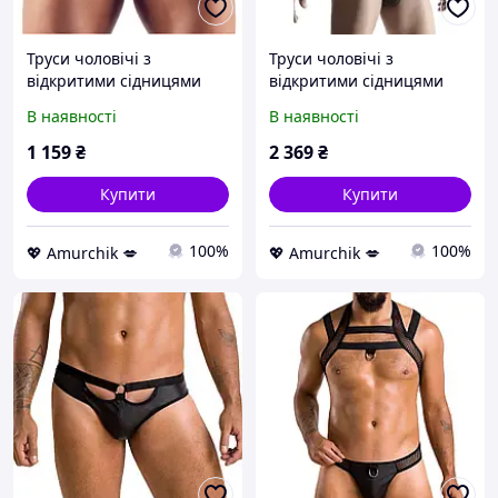
Труси чоловічі з
Труси чоловічі з
відкритими сідницями
відкритими сідницями
Svenjoyment Underwear
Regnes Fetish Planet
В наявності
В наявності
Jock 2120216, чорно-сині
BRI007, чорні
1 159
₴
2 369
₴
Купити
Купити
100%
100%
💖 Amurchik 💋
💖 Amurchik 💋