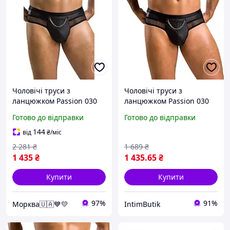
Чоловічі труси з
Чоловічі труси з
ланцюжком Passion 030
ланцюжком Passion 030
SLIP TOM XXL/XXXL Black,
Slip Tom L/XL Black,
Готово до відправки
Готово до відправки
екошкіра, відкриті сідниці
екошкіра, відкриті сідниці
Жіночі та чоловічі секс-
(секс-білизна)
144
від
₴
/міс
товари
2 281
₴
1 689
₴
1 435
₴
1 435
.65
₴
Купити
Купити
97%
91%
Морква🇺🇦💙💛
IntimButik