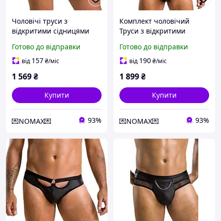
Чоловічі труси з
Комплект чоловічий
відкритими сідницями
Труси з відкритими
чорного кольору Passion
сідницями та Портупея
Готово до відправки
Готово до відправки
Slip open joe black 041
чорного кольору Passion
розміри L XL Кайф
Set jacob black 043
157
190
від
₴
/міс
від
₴
/міс
розміри L XL Love&Life
1 569
₴
1 899
₴
Купити
Купити
93%
93%
💌NOMAX💌
💌NOMAX💌