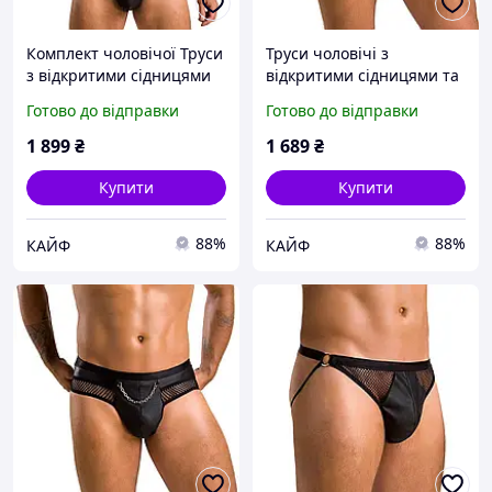
Комплект чоловічої Труси
Труси чоловічі з
з відкритими сідницями
відкритими сідницями та
та Портупея чорного
з ланцюжком чорного
Готово до відправки
Готово до відправки
кольору Passion Set jacob
кольору Passion Slip Open
black 043 розміри S M
Tom black 030 розміри L
1 899
₴
1 689
₴
AlterDeal
XL ErMax
Купити
Купити
88%
88%
КАЙФ
КАЙФ