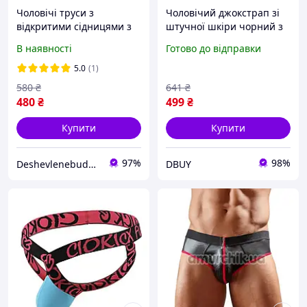
Чоловічі труси з
Чоловічий джокстрап зі
відкритими сідницями з
штучної шкіри чорний з
латексу
відкритими сідницями /
В наявності
Готово до відправки
Чорні чоловічі труси
джокстрап зі штучної
5.0
(1)
шкіри
580
₴
641
₴
480
₴
499
₴
Купити
Купити
97%
98%
Deshevlenebudet- інтернет магазин з найнижчими цінами
DBUY