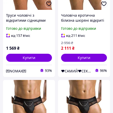
Труси чоловічі з
Чоловіча еротична
відкритими сідницями
білизна шкіряні відкриті
чорного кольору Passion
трусики 030 SLIP OPEN
Готово до відправки
Готово до відправки
Slip open joe black 041
TOM Чорний XXL/XXXL -
розміри XXL XXXL Nomax
Passion Feromon
157
211
від
₴
/міс
від
₴
/міс
2 956
₴
1 569
₴
2 111
₴
Купити
Купити
93%
96%
💌NOMAX💌
❤️САМИЙ❤️СЕКСУАЛЬНИЙ❤️МАГАЗИН❤️