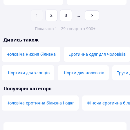
1
2
3
...
Показано 1 - 29 товарів з 900+
Дивись також
Чоловіча нижня білизна
Еротична одяг для чоловіків
Шортики для хлопців
Шорти для чоловіків
Труси 
Популярні категорії
Чоловіча еротична білизна і одяг
Жіноча еротична біли