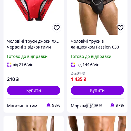
Чоловічі труси джоки XXL
Чоловічі труси з
червоні з відкритими
ланцюжком Passion 030
сідницями - комфорт та
SLIP TOM L/XL Black,
Готово до відправки
Готово до відправки
пристрасть
екошкіра, відкриті сідниці
xochu.com.ua
21
144
від
₴
/міс
від
₴
/міс
2 281
₴
210
₴
1 435
₴
Купити
Купити
98%
97%
Магазин інтимних товарів "WeLove
Морква🇺🇦💙💛