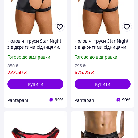
Чоловічі труси Star Night
Чоловічі труси Star Night
з відкритими сідницями,
з відкритими сідницями,
чорні, L
чорні, M
Готово до відправки
Готово до відправки
850
₴
795
₴
722
.50
₴
675
.75
₴
Купити
Купити
90%
90%
Pantapani
Pantapani