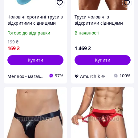
Чоловічі еротичні труси з
Труси чоловічі з
відкритими сідницями
відкритими сідницями
Ciokicx блакитного
Svenjoyment Underwear
Готово до відправки
В наявності
кольору
Jock 2120216, чорно-
червоні
199
₴
169
₴
1 469
₴
Купити
Купити
97%
100%
MenBox - магазин чоловічого одягу, білизни та аксесуарів
💖 Amurchik 💋