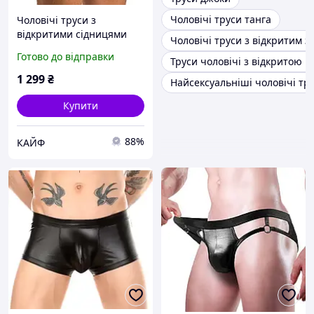
Чоловічі труси танга
Чоловічі труси з
відкритими сідницями
Чоловічі труси з відкритим з
чорного кольору Passion
Готово до відправки
Труси чоловічі з відкритою 
Slip Open Luke black 034
розміри S M Кайф
1 299
₴
Найсексуальніші чоловічі тр
Купити
88%
КАЙФ