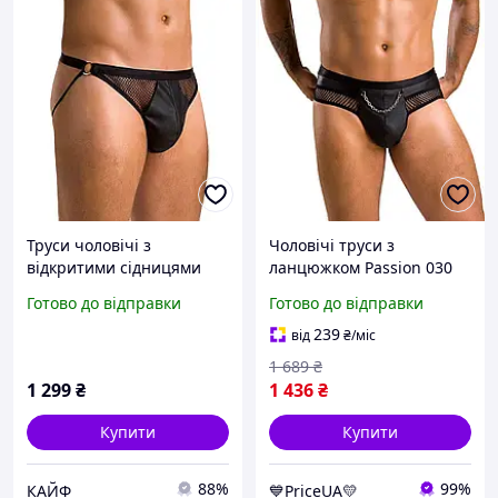
Труси чоловічі з
Чоловічі труси з
відкритими сідницями
ланцюжком Passion 030
чорного кольору Passion
SLIP TOM XXL/XXXL Black,
Готово до відправки
Готово до відправки
Slip Open Luke black 034
екошкіра, відкриті сідниці
розміри XXL XXXL Кайф
239
від
₴
/міс
1 689
₴
1 299
₴
1 436
₴
Купити
Купити
88%
99%
КАЙФ
💙PriceUA💛