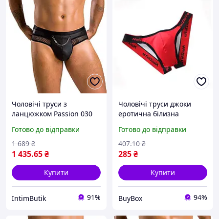
Чоловічі труси з
Чоловічі труси джоки
ланцюжком Passion 030
еротична білизна
SLIP TOM XXL/XXXL Black,
чоловічі труси з
Готово до відправки
Готово до відправки
екошкіра, відкриті сідниці
відкритими сідницями
Sex Aura
сексуальні чоловічі труси
1 689
₴
407
.10
₴
1 435
.65
₴
285
₴
Купити
Купити
91%
94%
IntimButik
BuyBox