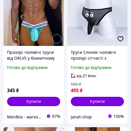
Прозорі чоловічі труси
Труси Слоник чоловічі
від ORLVS у блакитному
прозорі сітчасті з
кольорі
декоративним дизайном
Готово до відправки
Готово до відправки
21
від
₴
/міс
550
₴
345
₴
495
₴
Купити
Купити
97%
100%
MenBox - магазин чоловічого одягу, білизни та аксесуарів
Janet-shop