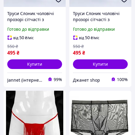
Труси Слоник чоловічі
Труси Слоник чоловічі
прозорі сітчасті з
прозорі сітчасті з
декоративним дизайном
декоративним дизайном
Готово до відправки
Готово до відправки
50
50
від
₴
/міс
від
₴
/міс
550
₴
550
₴
495
₴
495
₴
Купити
Купити
99%
100%
Jannet (інтернет-магазин)
Джанет shop