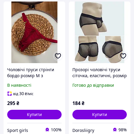
Чоловічі труси стрінги
Прозорі чоловічі труси
бордо розмір М з
сіточка, еластичні, розмір
прозорою вставкою
L DRI
В наявності
Готово до відправки
спереду
30
від
₴
/міс
295
₴
184
₴
Купити
Купити
100%
98%
Sport girls
Dorosliigry