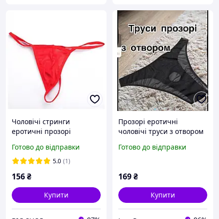
Чоловічі стринги
Прозорі еротичні
еротичні прозорі
чоловічі труси з отвором
червоні, чоловічі труси
чорні, еротичні прозорі
Готово до відправки
Готово до відправки
червоні, білизна чоловіча
стрінги чоловічі з
еротична
отвором, труси з
5.0
(1)
доступом для пеніса
156
₴
169
₴
чорні
Купити
Купити