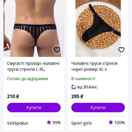
Смугасті прозорі чоловічі
Чоловічі труси стрінги
труси стрінги L-XL,
чорні розмір XL з
SvitSpokus
прозорою вставкою
Готово до відправки
В наявності
спереду
30
від
₴
/міс
210
₴
295
₴
Купити
Купити
99%
100%
SvitSpokus
Sport girls