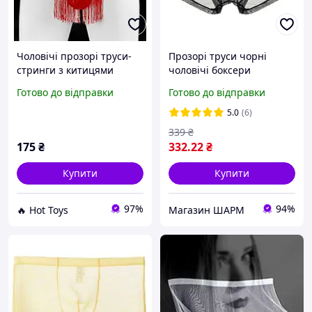
Чоловічі прозорі труси-
Прозорі труси чорні
стринги з китицями
чоловічі боксери
еротична білизна для
Готово до відправки
Готово до відправки
інтриги та спокусливої
гри червоні
5.0
(6)
339
₴
175
₴
332
.22
₴
Купити
Купити
97%
94%
🔥 Hot Toys
Магазин ШАРМ