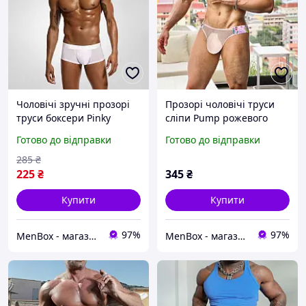
Чоловічі зручні прозорі
Прозорі чоловічі труси
труси боксери Pinky
сліпи Pump рожевого
Senson білого кольору
кольору
Готово до відправки
Готово до відправки
285
₴
225
₴
345
₴
Купити
Купити
97%
97%
MenBox - магазин чоловічого одягу, білизни та аксесуарів
MenBox - магазин чоловічого одягу, білизни та аксесуарів