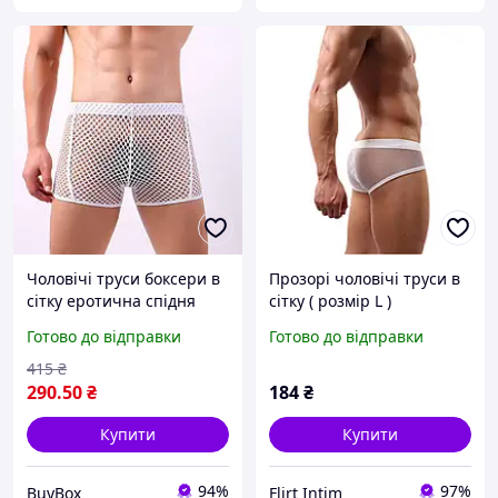
Чоловічі труси боксери в
Прозорі чоловічі труси в
сітку еротична спідня
сітку ( розмір L )
білизна чоловічі прозорі
Готово до відправки
Готово до відправки
боксери облягаючі труси
для чоловіків
415
₴
290
.50
₴
184
₴
Купити
Купити
94%
97%
BuyBox
Flirt Intim