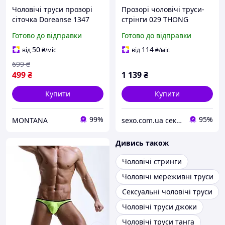
Чоловічі труси прозорі
Прозорі чоловічі труси-
сіточка Doreanse 1347
стрінги 029 THONG
COLLIN black, S/M, L/XL,
Готово до відправки
Готово до відправки
XXL/XXXL
50
114
від
₴
/міс
від
₴
/міс
699
₴
499
₴
1 139
₴
Купити
Купити
99%
95%
MONTANA
sexo.com.ua секс-шоп інтернет-магазин
Дивись також
Чоловічі стринги
Чоловічі мереживні труси
Сексуальні чоловічі труси
Чоловічі труси джоки
Чоловічі труси танга