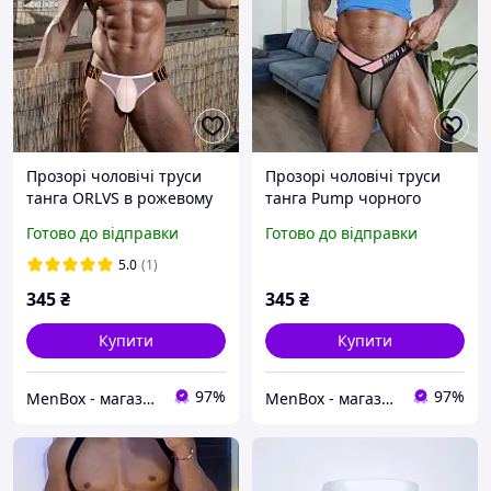
Прозорі чоловічі труси
Прозорі чоловічі труси
танга ORLVS в рожевому
танга Pump чорного
кольорі
кольору
Готово до відправки
Готово до відправки
5.0
(1)
345
₴
345
₴
Купити
Купити
97%
97%
MenBox - магазин чоловічого одягу, білизни та аксесуарів
MenBox - магазин чоловічого одягу, білизни та аксесуарів