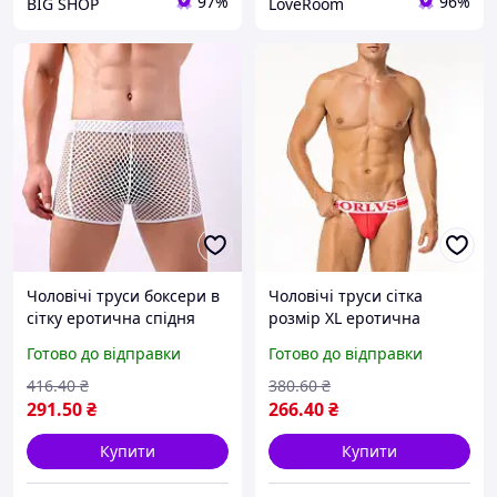
97%
96%
BIG SHOP
LoveRoom
Чоловічі труси боксери в
Чоловічі труси сітка
сітку еротична спідня
розмір XL еротична
білизна чоловічі прозорі
білизна для чоловіків
Готово до відправки
Готово до відправки
боксери облягаючі труси
прозорі чоловічі труси
для чоловіків box2
сексуальний одяг
416
.40
₴
380
.60
₴
291
.50
₴
266
.40
₴
Купити
Купити