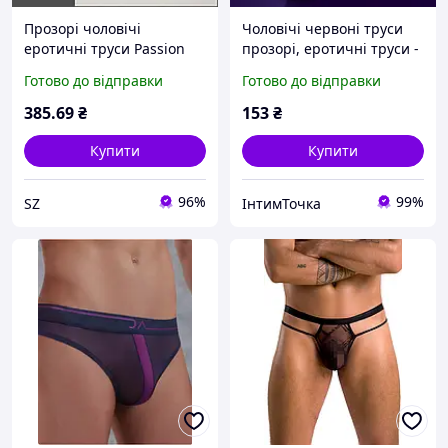
Прозорі чоловічі
Чоловічі червоні труси
еротичні труси Passion
прозорі, еротичні труси -
стринги для чоловіків на
Готово до відправки
Готово до відправки
подарунок
385
.69
₴
153
₴
Купити
Купити
96%
99%
SZ
ІнтимТочка