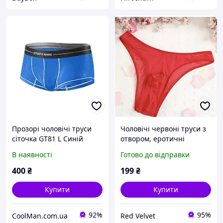
Прозорі чоловічі труси
Чоловічі червоні труси з
сіточка GT81 L Синій
отвором, еротичні
прозорі труси чоловічі з
В наявності
Готово до відправки
отвором, труси з
доступом для пеніса
400
₴
199
₴
червоні
Купити
Купити
92%
95%
CoolMan.com.ua
Red Velvet