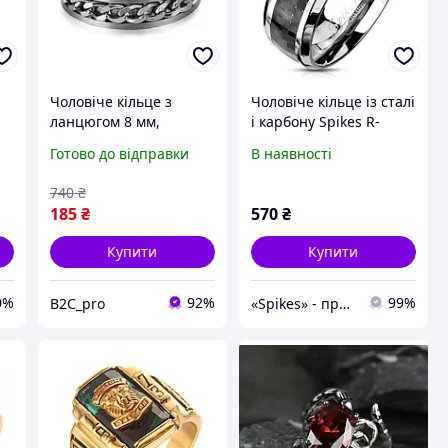
Чоловіче кільце з
Чоловіче кільце із сталі
ланцюгом 8 мм,
і карбону Spikes R-
-
Розміри: 16-22, Кільця з
M2313, р. 19, 20, 20.5,
Готово до відправки
В наявності
ювелірної сталі,
21.5
14
Чоловічі незвичайні
740
₴
кільця К-8 b2c
185
₴
570
₴
Купити
Купити
0%
92%
99%
B2C_pro
«Spikes» - прикраси, що не темніють і не бояться води. Носи не знімаючи!