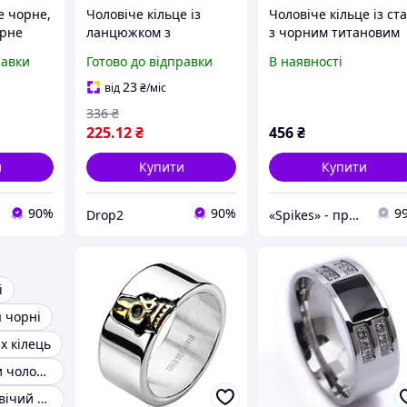
е чорне,
Чоловіче кільце із
Чоловіче кільце із ста
орне
ланцюжком з
з чорним титановим
ців із
ювелірної сталі 8 мм,
покриттям, р. 19, 20,
равки
Готово до відправки
В наявності
 К-1
16 22
20.5, 21.5, 22, 23
23
від
₴
/міс
336
₴
225
.12
₴
456
₴
и
Купити
Купити
90%
90%
9
Drop2
«Spikes» - прикраси, що не темніють і не бояться води. Носи не знімаючи!
і
я чорні
х кілець
Кільця-печатки чоловічі
Перстень чоловічий сталь