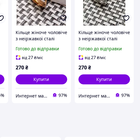
Кільце жіноче чоловіче
Кільце жіноче чоловіче
з неіржавкої сталі
з неіржавкої сталі
і
золотистого кольору з
сріблястого кольору з
Готово до відправки
Готово до відправки
ий
чорним арт.183
чорним арт.184
27
27
від
₴
/міс
від
₴
/міс
270
₴
270
₴
Купити
Купити
5%
97%
97%
Интернет магазин аксессуаров АЛЬПАКА
Интернет магазин аксессуаров АЛЬПАКА