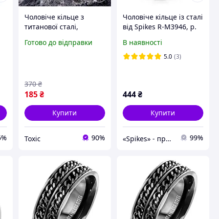
Чоловіче кільце з
Чоловіче кільце із сталі
титанової сталі,
від Spikes R-M3946, р.
сріблясте, розміри 17-
19
Готово до відправки
В наявності
22, ширина 8 мм,
стильний аксесуар для
5.0
(3)
чоловіків, не викликає
алергії.
370
₴
185
₴
444
₴
Купити
Купити
6%
90%
99%
Toxic
«Spikes» - прикраси, що не темніють і не бояться води. Носи не знімаючи!