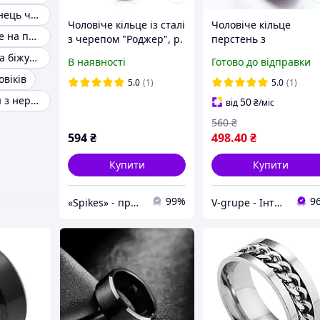
Кільце на мізинець чоловіче
Чоловіче кільце із сталі
Чоловіче кільце
Чоловіче кільце на палець
з черепом "Роджер", р.
перстень з
19, 20, 20.5, 21.5, 22
нержавіючої сталі
Кільце чоловіча біжутерія
В наявності
Готово до відправки
овіків
5.0
(1)
5.0
(1)
Чоловічі кільця з нержавіючої сталі
50
від
₴
/міс
560
₴
594
₴
498
.40
₴
Купити
Купити
99%
9
«Spikes» - прикраси, що не темніють і не бояться води. Носи не знімаючи!
V-grupe - Інтернет-магазин