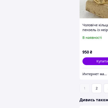
Чоловіче кільц
пензель із неі
сталі орел
В наявності
950
₴
Купит
Интернет магазин "Style-XX-Shop"
1
2
Дивись тако