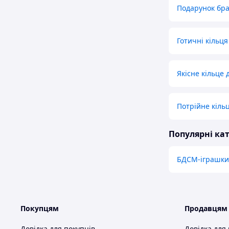
Подарунок бра
Готичні кільця
Якісне кільце 
Потрійне кільц
Популярні кат
БДСМ-іграшки
Покупцям
Продавцям
Довідка для покупців
Довідка для