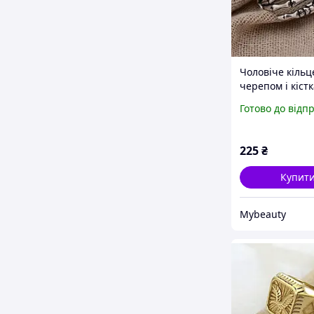
Чоловіче кільц
черепом і кіст
неіржавкої стал
Готово до відп
срібло, розмір
регулюється
225
₴
Купит
Mybeauty