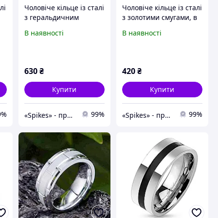
лі
Чоловіче кільце із сталі
Чоловіче кільце із сталі
з геральдичним
з золотими смугами, в
щитом, р. 19, 20, 20.5,
наявності розмір 19.0
В наявності
В наявності
21.5
630
₴
420
₴
Купити
Купити
9%
99%
99%
«Spikes» - прикраси, що не темніють і не бояться води. Носи не знімаючи!
«Spikes» - прикраси, що не темніють і не бояться води. Носи не знімаючи!