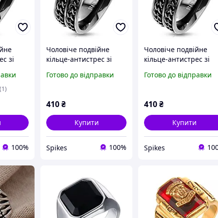
ійне
Чоловіче подвійне
Чоловіче подвійне
ес зі
кільце-антистрес зі
кільце-антистрес зі
-M7563K-
сталі Spikes R-M7563K-
сталі Spikes R-M7563K
равки
Готово до відправки
Готово до відправки
ми, що
13 з ланцюжками, що
14 з ланцюжками, що
озмір 12
обертаються (Розмір 13
обертаються (Розмір 
(1)
(наш 22,2))
(наш 23))
410
₴
410
₴
и
Купити
Купити
100%
100%
10
Spikes
Spikes