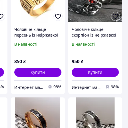
Чоловіче кільце
Чоловіче кільце
ї
персень із неіржавкої
скорпіон із неіржавкої
сталі 316L (ТИГР)
сталі 316L з червоним
В наявності
В наявності
рубіном!
850
₴
950
₴
Купити
Купити
8%
98%
98%
Интернет магазин "Style-XX-Shop"
Интернет магазин "Style-XX-Shop"