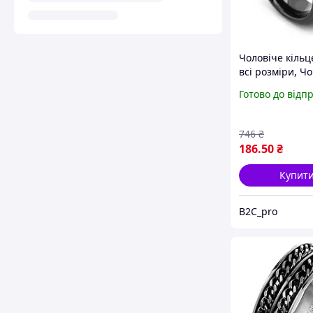
Чоловіче кільц
всі розміри, Ч
кільце для хлоп
Готово до відп
ювелірної сталі
746
₴
186
.50
₴
Купит
B2C_pro