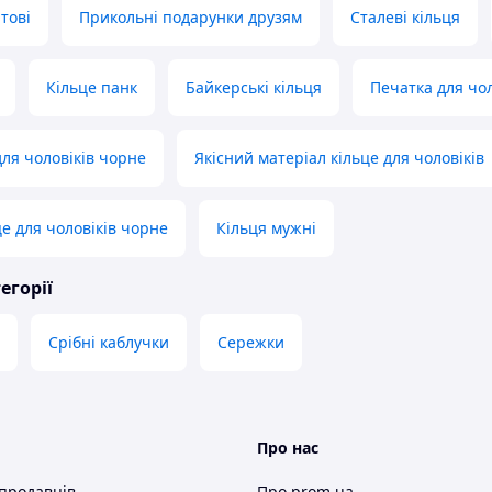
тові
Прикольні подарунки друзям
Сталеві кільця
Кільце панк
Байкерські кільця
Печатка для чол
для чоловіків чорне
Якісний матеріал кільце для чоловіків
е для чоловіків чорне
Кільця мужні
егорії
Срібні каблучки
Сережки
Про нас
 продавців
Про prom.ua