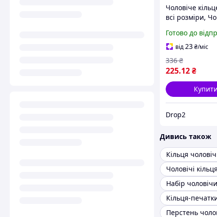
Чоловіче кільц
всі розміри, Ч
кільце для хлоп
Готово до відп
ювелірної сталі
drop
23
від
₴
/міс
336
₴
225
.12
₴
Купит
Drop2
Дивись також
Кільця чоловіч
Чоловічі кільц
Набір чоловічи