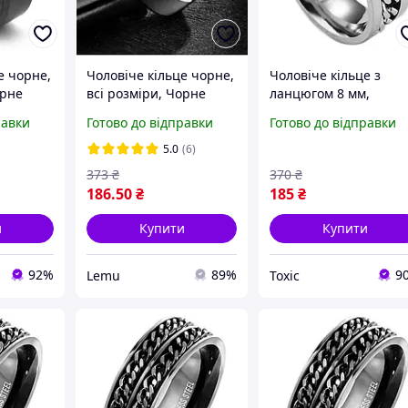
е чорне,
Чоловіче кільце чорне,
Чоловіче кільце з
орне
всі розміри, Чорне
ланцюгом 8 мм,
ців із
кільце для хлопців із
Розміри: 16-22, Кільця
равки
Готово до відправки
Готово до відправки
 К-1 b2c
ювелірної сталі К-1
ювелірної сталі,
Чоловічі незвичайні
5.0
(6)
кільця К-8 toxic
373
₴
370
₴
186
.50
₴
185
₴
и
Купити
Купити
92%
89%
9
Lemu
Toxic