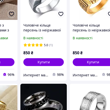
е з
Чоловіче кільце
Чоловіче кільце
ками з
персень із неіржавкої
персень із неіржавко
і, колір
сталі 316L (чорний
сталі 316L (ТИГР)
равки
В наявності
В наявності
агат, цинкон, онікс)
5.0
(1)
850
₴
850
₴
и
Купити
Купити
96%
98%
9
Интернет магазин "Style-XX-Shop"
Интернет магазин "Style-XX-Shop"