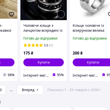
е-
Чоловіче кільце з
Кільце чоловіче із
ржавкої
ланцюгом всередині із
візерунком велика
сталі перстень чорний
стіна з титанової стал
Готово до відправки
Готово до відправки
срібний
8 мм перстень срібн
колір
5.0
(1)
175
₴
200
₴
и
Купити
Купити
98%
95%
9
Інтернет-магазин "Vegvisir"
Інтернет-магазин "Vegvisir"
3
...
Вперед
Показано 1 - 29 товарів з 3000+
ж