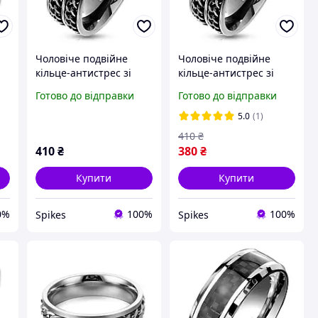
Чоловіче подвійне
Чоловіче подвійне
кільце-антистрес зі
кільце-антистрес зі
 з
сталі Spikes R-M7563K-
сталі Spikes R-M7563K-
Готово до відправки
Готово до відправки
09 з ланцюжками, що
11 з ланцюжками, що
обертаються (Розмір 9
обертаються (Розмір 11
5.0
(1)
(наш 19))
(наш 20,7))
410
₴
410
₴
380
₴
Купити
Купити
0%
100%
100%
Spikes
Spikes