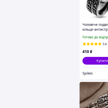
Чоловіче подв
кільце-антистр
сталі Spikes R
Готово до відп
12 з ланцюжка
обертаються (Р
5.0
(наш 21,5))
410
₴
Купит
Spikes