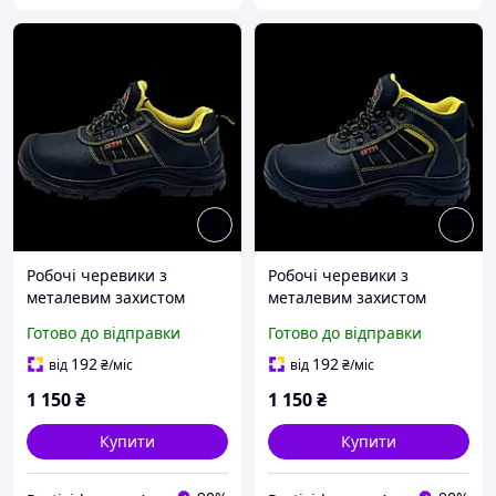
Робочі черевики з
Робочі черевики з
металевим захистом
металевим захистом
носка розмір 43 зі
носка розмір 40 модель
Готово до відправки
Готово до відправки
стильними жовтими
SM 079 спецвзуття 9 SM
вставками SM078
079 40
192
192
від
₴
/міс
від
₴
/міс
1 150
₴
1 150
₴
Купити
Купити