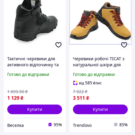
Тактичні черевики для
Черевики робочі TICAT з
активного відпочинку та
натуральної шкіри для
роботи з міцної шкіри з
чоловіків із захистом від
Готово до відправки
Готово до відправки
захистом і комфортом
проколів і ударів
FLAME
585
від
₴
/міс
1 693
.50
₴
7 022
₴
1 129
₴
3 511
₴
Купити
Купити
95%
85%
Веселка
Trendovo