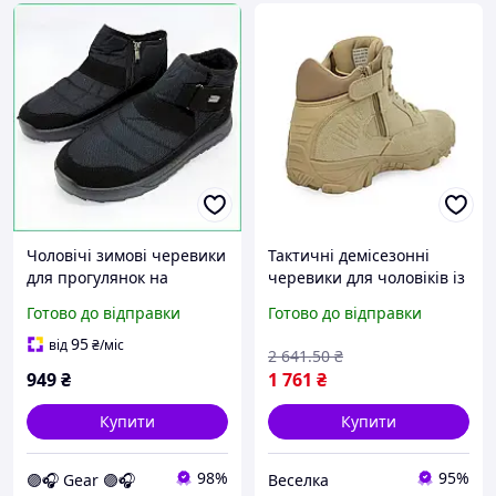
Чоловічі зимові черевики
Тактичні демісезонні
для прогулянок на
черевики для чоловіків із
свіжому повітрі та міста із
замші з захистом і
Готово до відправки
Готово до відправки
захистом від вологи та
комфортом для активного
м'яким хутром усередині
відпочинку FLAME
95
від
₴
/міс
2 641
.50
₴
949
₴
1 761
₴
Купити
Купити
98%
95%
🟣🎧 Gear 🟣🎧
Веселка