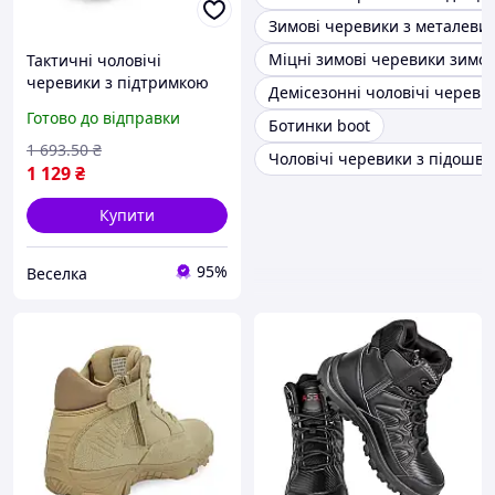
Зимові черевики з металеви
Міцні зимові черевики зимов
Тактичні чоловічі
черевики з підтримкою
Демісезонні чоловічі череви
стопи захистом пальців
Готово до відправки
Ботинки boot
для активного відпочинку
та роботи на природі
1 693
.50
₴
Чоловічі черевики з підошв
FLAME
1 129
₴
Купити
95%
Веселка