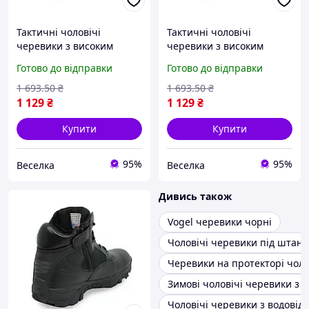
Тактичні чоловічі
Тактичні чоловічі
черевики з високим
черевики з високим
берцем захистом пальців
верхом для
Готово до відправки
Готово до відправки
для роботи та активного
екстремальних умов і
відпочинку FLAME
надійного захисту чорні
1 693
.50
₴
1 693
.50
₴
FLAME
1 129
₴
1 129
₴
Купити
Купити
95%
95%
Веселка
Веселка
Дивись також
Vogel черевики чорні
Чоловічі черевики під штани
Черевики на протекторі чоло
Зимові чоловічі черевики з з
Чоловічі черевики з водові