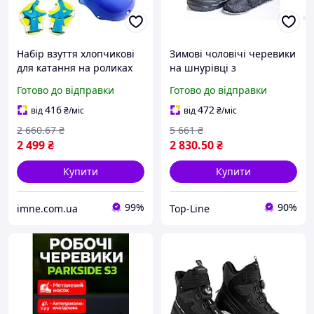
Набір взуття хлопчикові
Зимові чоловічі черевики
для катання на роликах
на шнурівці з
Роликові ковзани
утеплювачем для захисту
Готово до відправки
Готово до відправки
Черевики з колесами Size
від холоду та вологи в
35 38 Шолом Захист рук
камуфляжі
416
472
від
₴
/міс
від
₴
/міс
ніг
2 660
.67
₴
5 661
₴
2 499
₴
2 830
.50
₴
Купити
Купити
99%
90%
imne.com.ua
Top-Line