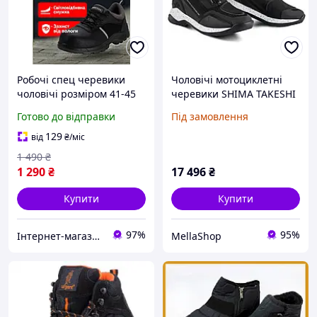
Робочі спец черевики
Чоловічі мотоциклетні
чоловічі розміром 41-45
черевики SHIMA TAKESHI
PARKSIDE S3
посилені вуличні
Готово до відправки
Під замовлення
антипрокольні з pu-
черевики з системою
підошвою
закриття ATOP,
129
від
₴
/міс
комфортнезахисне взуття
підтримкою щиколотки,
1 490
₴
для роботи промислові
нековзкою
1 290
₴
17 496
₴
Купити
Купити
97%
95%
Інтернет-магазин "МаркТех"
MellaShop