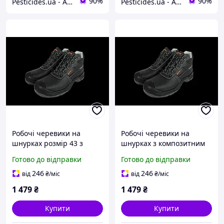
90%
90%
Pesticides.ua - Аграрна продукція і не тільки !!!
Pesticides.ua - Аграрна продукція і не тільки !!!
Робочі черевики на
Робочі черевики на
шнурках розмір 43 з
шнурках з композитним
композитним носком клас
носком розмір 46 клас
Готово до відправки
Готово до відправки
захисту S3 SRC Comfort 9-
захисту S3 SRC Comfort
SM-071-43
артикул 9-SM-071-46
246
246
від
₴
/міс
від
₴
/міс
1 479
₴
1 479
₴
Купити
Купити