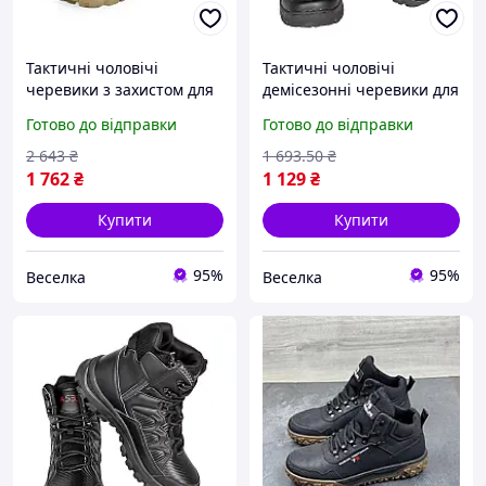
Тактичні чоловічі
Тактичні чоловічі
черевики з захистом для
демісезонні черевики для
активного відпочинку та
активного відпочинку та
Готово до відправки
Готово до відправки
роботи на природі
роботи з захистом і
комфортні та
комфортом FLAME
2 643
₴
1 693
.50
₴
повітропроникні FLAME
1 762
₴
1 129
₴
Купити
Купити
95%
95%
Веселка
Веселка