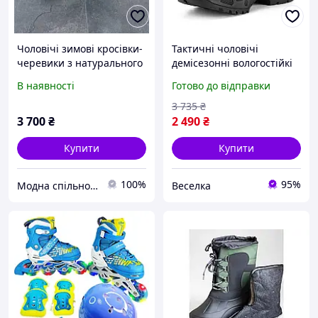
Чоловічі зимові кросівки-
Тактичні чоловічі
черевики з натурального
демісезонні вологостійкі
нубуку на хутрі сірі з
черевики для активного
В наявності
Готово до відправки
чорним теплі із захистом
відпочинку з підтримкою
п ятки повсякденні
та захистом FLAME
3 735
₴
3 700
₴
2 490
₴
Купити
Купити
100%
95%
Модна спільнота
Веселка