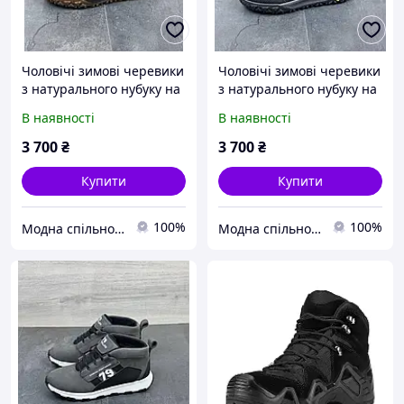
Чоловічі зимові черевики
Чоловічі зимові черевики
з натурального нубуку на
з натурального нубуку на
хутрі хакі теплі із
хутрі чорні теплі із
В наявності
В наявності
захистом носка та п ятки
захистом носка та п ятки
повсякденні
повсякденні
3 700
₴
3 700
₴
Купити
Купити
100%
100%
Модна спільнота
Модна спільнота