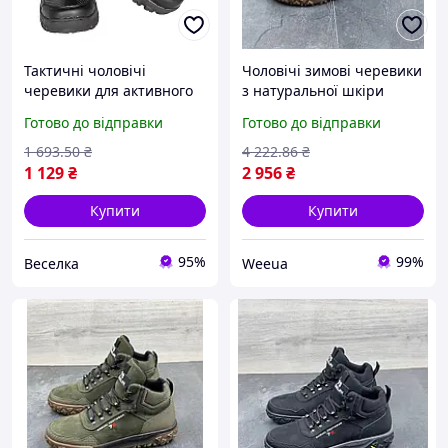
Тактичні чоловічі
Чоловічі зимові черевики
черевики для активного
з натуральної шкіри
відпочинку з
чорні з захистом носка та
Готово до відправки
Готово до відправки
амортизацією й захистом
п'яти Мужские зимние
від ударів FLAME
ботинки из натуральной
1 693
.50
₴
4 222
.86
₴
кожи черные с
1 129
₴
2 956
₴
Купити
Купити
95%
99%
Веселка
Weeua