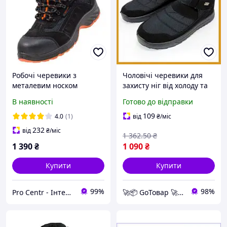
Робочі черевики з
Чоловічі черевики для
металевим носком
захисту ніг від холоду та
спеціальні з класом
вологи, зимове взуття на
В наявності
Готово до відправки
захисту SB E FO SRA,
хутрі з бічною
робочі захисні черевики
блискавкою та липучкою
109
4.0
(1)
від
₴
/міс
чорне
232
від
₴
/міс
1 362
.50
₴
1 390
₴
1 090
₴
Купити
Купити
99%
98%
Pro Centr - Інтернет-магазин спецодягу, спецвзуття та засобів індивідуального захисту
🚀📦 GoТовар 🚀📦 мережа інтернет магазинів