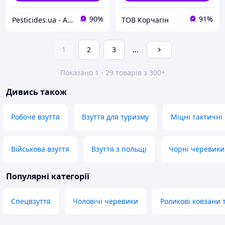
90%
91%
Pesticides.ua - Аграрна продукція і не тільки !!!
ТОВ Корчагін
1
2
3
...
Показано 1 - 29 товарів з 300+
Дивись також
Робоче взуття
Взуття для туризму
Міцні тактичні
Військова взуття
Взуття з польщі
Чорні черевики
Популярні категорії
Спецвзуття
Чоловічі черевики
Роликові ковзани