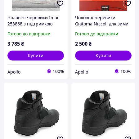
Чоловічі черевики Imac
Чоловічі черевики
253868 з підтримкою
Giatoma Niccoli для зими
щиколотки та
з комфортною колодкою
Готово до відправки
Готово до відправки
комфортною
та надійним захистом від
амортизацією
холоду
3 785
₴
2 500
₴
Купити
Купити
100%
100%
Apollo
Apollo