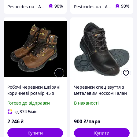
90%
90%
Pesticides.ua - Аграрна продукція і не тільки !!!
Pesticides.ua - Аграрна продукція і не тільки !!!
Робочі черевики шкіряні
Черевики спец взуття з
коричневі розмір 45 з
металевим носком Талан
композитним носком
S3 клас захисту
Готово до відправки
В наявності
захист S1P SRC 9-SM-075-
45
374
від
₴
/міс
2 246
₴
900
₴/пара
Купити
Купити